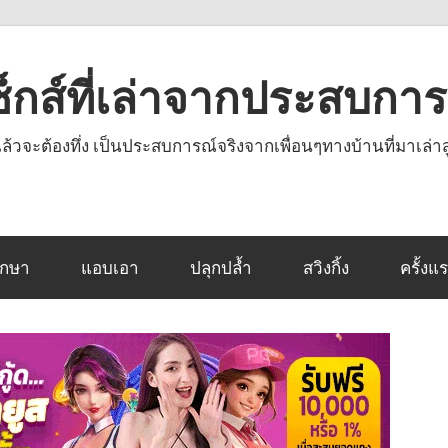
งเซ็กส์ที่เล่าจากประสบกา
านแล้วจะต้องทึ่ง เป็นประสบการณ์จริงจากเพื่อนๆทางบ้านที่มาเล่าส
ึกษา
แอบเอา
ปลุกปล้ำ
สวิงกิ้ง
ครั้งแ