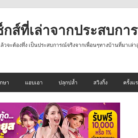
งเซ็กส์ที่เล่าจากประสบกา
านแล้วจะต้องทึ่ง เป็นประสบการณ์จริงจากเพื่อนๆทางบ้านที่มาเล่าส
ึกษา
แอบเอา
ปลุกปล้ำ
สวิงกิ้ง
ครั้งแ