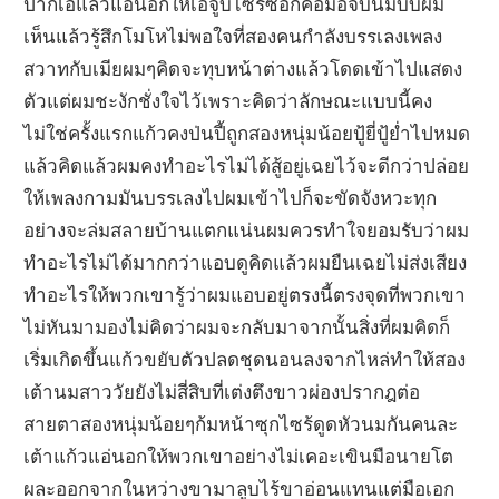
ปากเอแล้วแอ่นอกให้เอจูบไซร้ซอกคอมือจับนมบีบผม
เห็นแล้วรู้สึกโมโหไม่พอใจที่สองคนกำลังบรรเลงเพลง
สวาทกับเมียผมๆคิดจะทุบหน้าต่างแล้วโดดเข้าไปแสดง
ตัวแต่ผมชะงักชั่งใจไว้เพราะคิดว่าลักษณะแบบนี้คง
ไม่ใช่ครั้งแรกแก้วคงป่นปี้ถูกสองหนุ่มน้อยปู้ยี่ปู้ย่ำไปหมด
แล้วคิดแล้วผมคงทำอะไรไม่ได้สู้อยู่เฉยไว้จะดีกว่าปล่อย
ให้เพลงกามมันบรรเลงไปผมเข้าไปก็จะขัดจังหวะทุก
อย่างจะล่มสลายบ้านแตกแน่นผมควรทำใจยอมรับว่าผม
ทำอะไรไม่ได้มากกว่าแอบดูคิดแล้วผมยืนเฉยไม่ส่งเสียง
ทำอะไรให้พวกเขารู้ว่าผมแอบอยู่ตรงนี้ตรงจุดที่พวกเขา
ไม่หันมามองไม่คิดว่าผมจะกลับมาจากนั้นสิ่งที่ผมคิดก็
เริ่มเกิดขึ้นแก้วขยับตัวปลดชุดนอนลงจากไหล่ทำให้สอง
เต้านมสาววัยยังไม่สี่สิบที่เต่งตึงขาวผ่องปรากฎต่อ
สายตาสองหนุ่มน้อยๆก้มหน้าซุกไซร้ดูดหัวนมกันคนละ
เต้าแก้วแอ่นอกให้พวกเขาอย่างไม่เคอะเขินมือนายโต
ผละออกจากในหว่างขามาลูบไร้ขาอ่อนแทนแต่มือเอก