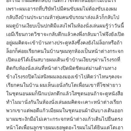
อะไรมากผมคิดกลับบ้านดีกว่าจะดึกหน่อยก็ไม่เป็นไร
เพราะผมเอารถที่บริษัทไปมีคนขับผมไม่ต้องขับเองผม
กลับถึงบ้านประมาณห้าทุ่มคนขับรถมาส่งแล้วก็กลับไป
ผมดูบ้านเงียบเป็นปกติมีแสงไฟในห้องนั่งเล่นผมรู้ว่าวันนี้
เอมีเรียนกวดวิชาจะกลับดึกแล้วคงพึ่งกลับมาไฟจึงยังเปิด
อยู่ผมคิดจะเข้าบ้านทางประตูหลังซึ้งคงยังไม่ล็อกหรือถ้า
ล็อกก็ค่อยเรียกคนในบ้านๆผมทุกห้องเป็นหน้าต่างกระจก
เปิดแอร์ได้เย็นสบายผมเดินเข้าบ้านเงียบๆผ่านโรงรถที่
ติดกับห้องนั่งเล่นที่หน้าต่างปิดมิดชิดแต่ม่านด้านทาง
ข้างโรงรถปิดไม่สนิทผมลองมองเข้าไปคิดว่าไหนๆคงจะ
เรียกคนในบ้าน ผมเห็นเอนั่งกับโตเพื่อนเขาที่โซฟายาว
ในชุดนอนผมก็นึกแปลกดึกแล้วใสชุดนอนถ้าจะดูหนังสือ
ทำไมมานั่งกันในห้องนั่งเล่นผมคิดจะเคาะหน้าต่างเรียก
พวกเขาแต่พอดีแก้วเมียผมในชุดนอนผ้ามันบางเดินออก
มาผมชะงักมือไม่เคาะกระจกหน้าต่างแก้วเดินไปยืนตรง
หน้าโตเพื่อนลูกชายผมเธอพูดอะไรผมไม่ได้ยินแต่โตเอา