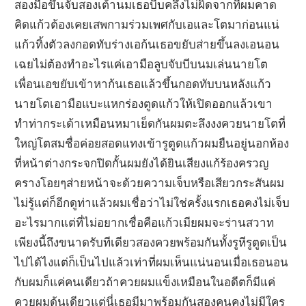
สองมือขึ้นจับสองเต้านมเธอบีบคลึงไม่ผิดจากที่ผมคาด
คิดแก้วต้องเคยเสพกามร่วมเพศกับเอและโตมาก่อนแน่
แก้วทิ้งตัวลงกอดทับร่างเอก้นเธอขยับส่ายขึ้นลงเอนอน
เฉยไม่ต้องทำอะไรแค่เอามือลูบจับบีบนมเล่นนายโต
เพื่อนเอขยับเข้าหาก้นเธอแล้วขึ้นกอดทับบนหลังแก้ว
นายโตเอามือแบะแหกร่องตูดแก้วให้เปิดออกแล้วเขา
ทำท่ากระเด้าเหมือนหมาเย็ดกันผมตะลึงงงควยนายโตที่
ใหญ่โตสมชื่อค่อยสอดแทงเข้ารูตูดแก้วผมยืนอยู่นอกห้อง
ที่หน้าต่างกระจกปิดกั้นผมยังได้ยินเสียงแก้ร้องครวญ
ครางโอยๆส่ายหน้าจะด้วยความเจ็บหรือเสียวกระสันผม
ไม่รู้แต่ก็อีกดูท่าแล้วผมเชื่อว่าไม่ใช่ครั้งแรกเธอคงไม่เจ็บ
อะไรมากแต่ที่ไม่อยากเชื่อคือแก้วเมียผมจะร่านสวาท
เพียงนี้ถึงขนาดรับทีเดียวสองควยพร้อมกันทั้งรูหีรูตูดเป็น
ไปได้ไงแต่ก็เป็นไปแล้วเท่าที่ผมเห็นแน่นอนเมื่อเธอนอน
กับผมก็แค่คนเดียวถ้าควยผมแข็งเหมือนในอดีตก็มีแค่
ควยผมดุ้นเดียวแต่นี่เธอมีมาพร้อมกันสองคนคงไม่มีใคร