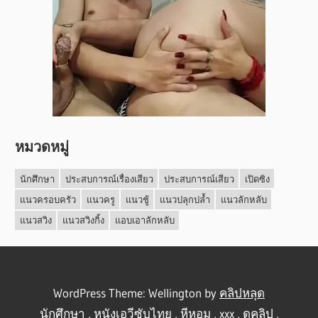
หมวดหมู่
นักศึกษา
ประสบการณ์เรื่องเสียว
ประสบการณ์เสียว
เปิดซิง
แนวครอบครัว
แนวครู
แนวชู้
แนวปลุกปล้ำ
แนวลักหลับ
แนวสวิง
แนวสวิงกิ้ง
แอบเอาลักหลับ
WordPress Theme: Wellington by
คลิปหลุด
นักศึกษา
,
หนังเอวีซับไทย
,
หีหอม
,
xxx
,
ดูคลิป
,