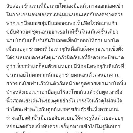
ลับสอดเข้าแทนที่มือนายโตสองมือแก้วกางออกสอดเข้า
ในกางเกงนอนของสองหนุ่มแน่นอนเธอจับองคชาตควย
พวกเขามือเธอขยุ่มบีบถอกผมพอเห็นอึดใจต่อมาแก้ว
ขยับตัวถอดชุดนอนออกเธอไม่มีชั้นในแม้แต่ชิ้นเดียว
นายโตกับเอก็เช่นกันรีบถอดเสื้อผ้าออกให้ตายนายโต
เพื่อนเอลูกชายผมที่วัยเท่าๆกันคือสิบเจ็ดควยเขาแข็งตั้ง
โด่ขนหมอยดกรุงรังดูน่ากลัวผิดกับเอที่ถึงควยจะมีขนาด
ดูว่าเล็กกว่าแต่ก็สมตัวขนหมอยมีน้อยนิดพอๆกับหีแก้วที่
ขนหมอยไม่ดกมากนักเอลูกชายผมเอนตัวลงนอนตาม
ยาวของโซฟาแก้วหันตัวก้มหน้าลงดูดควยเขานายโตนั่ง
ข้างหลังเธอเขาเอามือลูบไร้สะโพกก้นแล้วจับตูดเอามือ
นิ้วสอดแยงเล่นในร่องตูดอย่างไม่เกรงใจแก้วดูไม่สนใจ
ว่าโตจะทำอะไรกับตูดก้นเธอๆขยับตัวขึ้นนั่งคร่อมบน
ร่างเอโย่งตัวขึ้นมือเธอจับควยเอให้ตรงรูหีแล้วเธอค่อยๆ
หย่อนลดตัวลงนั่งทับควยเอก็มุดหายเข้าไปในรูหีเอเอา