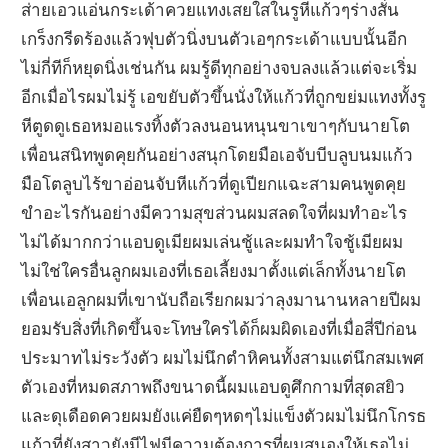
ส่ายเอวแอ่นกระเด้าควยแทงเสยใสในรูหีแก้วๆร่างสั่น
เกร็งกรีดร้องแล้วฟุบตัวนิ่งบนตัวเอๆกระเด้าแบบนั้นอีก
ไม่กี่ทีก็หยุดนิ่งเช่นกัน ผมรู้ดีทุกอย่างจบลงแล้วแต่จะเริ่ม
อีกเมื่อไรผมไม่รู้ เอขยับตัวขึ้นนั่งให้แก้วที่ถูกขย่มแทงทั้งรู
หีตูดดูเธอหมอแรงทิ้งตัวลงนอนหนุนขาเขาๆกับนายโต
เพื่อนสนิทพูดคุยกันอย่างสนุกโดยมือเอจับบีบลูบนมแก้ว
มือโตลูบไร้ขาอ่อนจับหีแก้วที่ดูเปียกแฉะสามคนพูดคุย
ขำอะไรกันอย่างมีความสุขส่วนผมสลดใจที่ผมทำอะไร
ไม่ได้มากกว่าแอบดูเมียผมเล่นชู้และผมทำใจชู้เมียผม
ไม่ใช่ใครอื่นลูกผมเองที่เธอเลี้ยงมาตั้งแต่เล็กทั้งนายโต
เพื่อนเอลูกผมที่เขานับถือเรียกผมว่าลุงมานานหลายปีผม
ยอมรับสิ่งที่เกิดขึ้นจะโทษใครได้ก็ผมผิดเองที่เมื่อสี่ปีก่อน
ประมาทไม่ระวังตัว ผมไม่นึกตำหิคนทั้งสามแต่นึกสมเพศ
ตัวเองที่หมดสภาพถึงขนาดนี้ผมแอบดูศึกกามที่สุดสยิว
และดุเดือดควยผมยังแค่ยืดๆหดๆไม่แข็งตัวผมไม่นึกโกรธ
แก้วที่ยังสาวยังมีไฟมีความต้องการที่ผมสนองให้เธอไม่