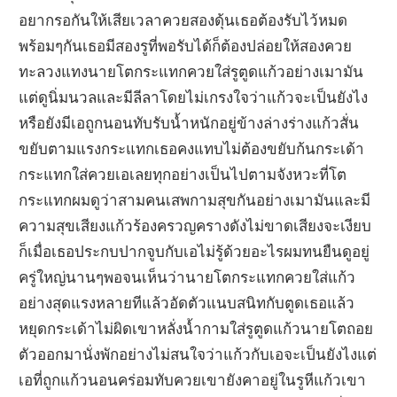
อยากรอกันให้เสียเวลาควยสองดุ้นเธอต้องรับไว้หมด
พร้อมๆกันเธอมีสองรูที่พอรับได้ก็ต้องปล่อยให้สองควย
ทะลวงแทงนายโตกระแทกควยใส่รูตูดแก้วอย่างเมามัน
แต่ดูนิ่มนวลและมีลีลาโดยไม่เกรงใจว่าแก้วจะเป็นยังไง
หรือยังมีเอถูกนอนทับรับน้ำหนักอยู่ข้างล่างร่างแก้วสั่น
ขยับตามแรงกระแทกเธอคงแทบไม่ต้องขยับก้นกระเด้า
กระแทกใส่ควยเอเลยทุกอย่างเป็นไปตามจังหวะที่โต
กระแทกผมดูว่าสามคนเสพกามสุขกันอย่างเมามันและมี
ความสุขเสียงแก้วร้องครวญครางดังไม่ขาดเสียงจะเงียบ
ก็เมื่อเธอประกบปากจูบกับเอไม่รู้ด้วยอะไรผมทนยืนดูอยู่
ครู่ใหญ่นานๆพอจนเห็นว่านายโตกระแทกควยใส่แก้ว
อย่างสุดแรงหลายทีแล้วอัดตัวแนบสนิทกับตูดเธอแล้ว
หยุดกระเด้าไม่ผิดเขาหลั่งน้ำกามใส่รูตูดแก้วนายโตถอย
ตัวออกมานั่งพักอย่างไม่สนใจว่าแก้วกับเอจะเป็นยังไงแต่
เอที่ถูกแก้วนอนคร่อมทับควยเขายังคาอยู่ในรูหีแก้วเขา