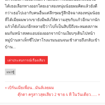
ได้เธอเลือกทางออกโดยเอาสองหนุ่มน้อยผมคิดแล้วยังดี
กว่าเธอไปเอากับคนอื่นแต่ลึกๆผมรู้สึกอิจฉาสองหนุ่มน้อย
ที่ได้เมียผมพวกเขายังมีพลังให้ความสุขกับแก้วอีกมากนัก
แก้วก็ยังไม่แก่อีกหลายปีว่าไปก็เป็นสิบปีถึงจะหมดสภาพ
ผมก้มหน้าสลดแอบย่องออกจากบ้านเงียบๆเดินไปหน้า
หมู่บ้านหาเท็กซี่ไปหาโรงแรมนอนจนเช้าสายถึงกลับเข้า
บ้าน…
เล่าประสบการณ์เรื่องเสียว
แนวชู้
Previous
เบิร์นเมียเพื่อน…มันส์เลยผม
Post
Post:
Next
ตุ๊กตา ครูสาวสุดเสียว 2 ชาย 4 ที ในวันเดียว……
navigation
Post: