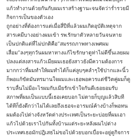
แก้วทำงานด้วยกันกับผมเราสร้างฐานะจนจัดว่าร่ำรวยมี
กิจการเป็นของตัวเอง
ถูกอย่างที่ต้องการแต่เมื่อสี่ปีที่แล้วผมเกิดอุบัติเหตุจาก
สารเคมีบางอย่างผมเข้า รพ.รักษาตัวหลายวันจนหาย
เป็นปกติแต่ที่ไม่ปกติคือ”สมรรถภาพทางเพศผม
เสื่อม”ลงๆทุกวันผมหาทางแก้ไขรักษาดูท่าไม่ดีขึ้นเลยผม
ปลงแต่สงสารแก้วเมียผมเธอยังสาวยังมีความต้องการ
มากกว่าที่ผมทำให้ผมทำได้ก็แค่ลูบๆคลำๆใช้ปากและนิ้ว
ก็พอแก้ขัดมันทรมานใจผมและเธอพอควรแต่ชีวิตคู่ผมก็ดู
ราบลื่นไม่มีอะไรผมกับเมียรักเข้าใจกันดีเธอยอมรับ
สภาพที่ผมเป็นแบบนี้เธอเคยบอก ไม่ตายก็บุญแล้วสิบที
ได้ทีก็ยังดีกว่าไม่ได้เลยถึงเธอจะอารมณ์ค้างบ้างก็พอทน
ผมต้องไปต่างจังหวัดต่างประเทศเป็นระยะบ่อยที่ผมเอา
แก้วไปด้วยเราไปกันทั้งบ้านแต่ระยะหลังผมไปต่าง
ประเทศเธอมักปฎิเสธไม่ขอไปด้วยบอกเบื่อจะอยู่ดูกิจการ