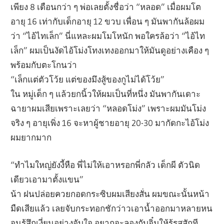
เพียง 8 เดือนกว่า ๆ พ่อเลยตั้งชื่อว่า “หลอด” เมื่อผมโต
อายุ 16 เท่ากับเด็กอายุ 12 ขวบ เพื่อน ๆ มันพากันล้อผม
ว่า “ไอ้ไทเล็ก” นี่แหละผมโมโหนัก พอใครล้อว่า “ไอ้ไท
เล็ก” ผมเป็นงัดไอ้โม่งโทงเทงออกมาให้มันดูอย่างเคือง ๆ
พร้อมกับตะโกนว่า
“เล็กแต่ตัวโว้ย แต่ของมึงสู้ของกูไม่ได้โว้ย”
ใน หมู่เด็ก ๆ แล้วยกนิ้วให้ผมเป็นที่หนึ่ง มันพากันเดาะ
ฉายาผมเสียเพราะเลยว่า “หลอดโม่ง” เพราะผมมันโม่ง
จริง ๆ อายุเพิ่ง 16 จะหาผู้ชายอายุ 20-30 มากัดกะไอ้โม่ง
ผมยากมาก
“ทำไมใหญ่ยังงี้หือ พี่ไม่ให้เอาหรอกพี่กลัว เด็กผี ตัวนิด
เดียวเอามาตั้งแขน”
น้า ฝนปล่อยควยกอดกระซิบผมเสียงสั่น ผมขณะนั้นหน้า
มืดเสียแล้ว เลยจับกระทอกชักว่าวเอาน้ำออกมาหลายหน
จนรู้สึกเงี่ยนอย่างจับใจ อยากจะลองกับจิ๋มให้รู้รสสักที