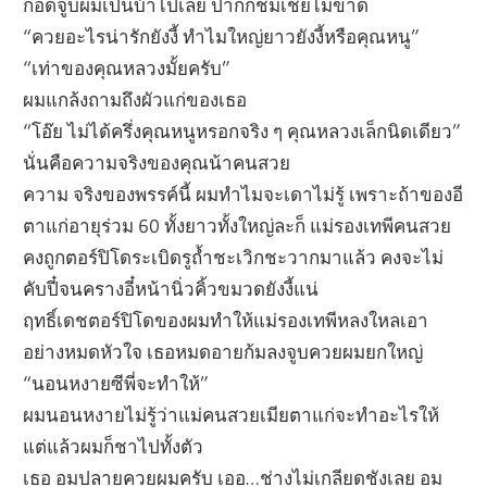
กอดจูบผมเป็นบ้าไปเลย ปากก็ชมเชยไม่ขาด
“ควยอะไรน่ารักยังงี้ ทำไมใหญ่ยาวยังงี้หรือคุณหนู”
“เท่าของคุณหลวงมั้ยครับ”
ผมแกล้งถามถึงผัวแก่ของเธอ
“โอ๊ย ไม่ได้ครึ่งคุณหนูหรอกจริง ๆ คุณหลวงเล็กนิดเดียว”
นั่นคือความจริงของคุณน้าคนสวย
ความ จริงของพรรค์นี้ ผมทำไมจะเดาไม่รู้ เพราะถ้าของอี
ตาแก่อายุร่วม 60 ทั้งยาวทั้งใหญ่ละก็ แม่รองเทพีคนสวย
คงถูกตอร์ปิโดระเบิดรูถ้ำชะเวิกชะวากมาแล้ว คงจะไม่
คับปี๋จนครางอี๋หน้านิ่วคิ้วขมวดยังงี้แน่
ฤทธิ์เดชตอร์ปิโดของผมทำให้แม่รองเทพีหลงใหลเอา
อย่างหมดหัวใจ เธอหมดอายก้มลงจูบควยผมยกใหญ่
“นอนหงายซีพี่จะทำให้”
ผมนอนหงายไม่รู้ว่าแม่คนสวยเมียตาแก่จะทำอะไรให้
แต่แล้วผมก็ชาไปทั้งตัว
เธอ อมปลายควยผมครับ เออ…ช่างไม่เกลียดชังเลย อม