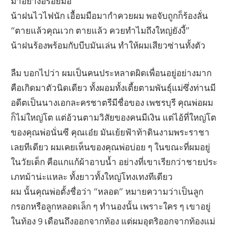
มาอย่างอร่อยมือ
น้าฝนไวไฟนัก เอื้อมมือมากำควยผม พอจับถูกก็ร้องลั่น
“ตายแล้วคุณเวก ตายแล้ว ควยทำไมถึงใหญ่ยังงี้”
น้าฝนร้องพร้อมกับบีบมันเล่น ทำให้ผมเสียวซ่านทั้งตัว
ลืม บอกไปว่า ผมเป็นคนประหลาดผิดเพื่อนอยู่อย่างมาก
คือเกิดมาตัวนิดเดียว ทั้งผอมทั้งเตี้ยตามพันธุ์แม่ซึ่งท่านมี
อดีตเป็นนางเอกละครชาตรีมีชื่อของ เพชรบุรี คุณพ่อผม
ก็ไม่ใหญ่โต แต่อ้วนตามวิสัยของคนมีเงิน แต่ไอ้ที่ใหญ่โต
ของคุณพ่อนั่นซี คุณเอ๋ย มันเย้ยฟ้าท้าดินงามพระราชา
เลยทีเดียว ผมเคยเห็นของคุณพ่อบ่อย ๆ ในขณะที่ผมอยู่
ในวัยเด็ก คือแกแก้ผ้าอาบน้ำ อย่างที่เขาเรียกว่าชายประ
เภทม้าน่ะแหละ ทั้งยาวทั้งใหญ่โทงเทงทีเดียว
ผม นั้นคุณพ่อตั้งชื่อว่า “หลอด” หมายความว่าเป็นลูก
กรอกหรือลูกหลอดเล็ก ๆ ทำนองนั้น เพราะใคร ๆ เขาอยู่
ในท้อง 9 เดือนถึงออกจากท้อง แต่ผมอุตริออกจากท้องแม่