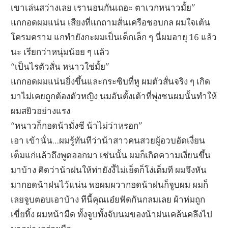
เขาเล่นสว่างเลย เรานอนกันเถอะ ตาเวกหนาวมั้ย”
แกกอดผมแน่น เสียงที่แกถามสั่นเครือชอบกล ผมใจเต้น
โครมคราม แกทำยังกะผมเป็นเด็กเล็ก ๆ นี่ผมอายุ 16 แล้ว
นะ เรียกว่าหนุ่มน้อย ๆ แล้ว
“เป็นไรตัวสั่น หนาวใช่มั้ย”
แกกอดผมแน่นยิ่งขึ้นและกระซิบที่หู ผมตัวสั่นจริง ๆ เกิด
มาไม่เคยถูกต้องตัวหญิง นมอันตั้งเต้าที่พุ่งชนผมนั้นทำให้
ผมสยิวอย่างแรง
“หนาวก็กอดน้ามั่งซี น้าไม่ว่าหรอก”
เอา เข้านั่น…ผมรู้ทันทีว่าน้าสาวคนสวยผู้อวบอัดเงี่ยน
เต็มแก่แล้วถึงพูดออกมา เช่นนั้น ผมก็เกิดความเงี่ยนขึ้น
มาบ้าง คิดว่าน้าฝนให้ท่ายังงี้ไม่เย็ดก็โง่เต็มที ผมจึงหัน
มากอดน้าฝนไว้แน่น พอผมผวากอดน้าฝนก็จูบผม ผมก็
เลยจูบตอบเอาบ้าง ทีนี้คุณเอ๋ยฟัดกันกลมเลย ผ้าห่มถูก
เขี่ยทิ้ง ผมหน้ามืด ทั้งจูบทั้งจับนมของน้าฝนเคล้นคลึงไป