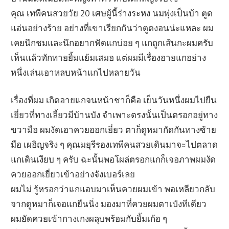
คุณ เทพีคนสวยวัย 20 เศษผู้นี้ร่างระหง นมพุ่งเป็นบ้า ตูด
แอ่นอย่างร้าย อย่างที่เขาเรียกกันว่าตูดงอนน่ะแหละ ผม
เคยนึกชมและนึกอยากฟัดแกบ่อย ๆ แกถูกเส้นกะผมครับ
เห็นแล้วทักทายยิ้มแย้มเสมอ แต่ผมมีเรื่องอายแกอย่าง
หนึ่งเล่นเอาหลบหน้าแกไปหลายวัน
เรื่องที่ผม เกิดอายแกจนหน้าชาก็คือ เย็นวันหนึ่งผมไปยืน
เยี่ยวที่ทางเลี้ยวมีบ้านบัง จำเพาะตรงนั้นเป็นตรอกอยู่ทาง
ขวามือ ผมงัดเอาควยออกเยี่ยว ตาก็ดูหมากัดกันทางซ้าย
มือ เผอิญจริง ๆ คุณมยุรีรองเทพีคนสวยเดินมาจะไปตลาด
แกเดินเงียบ ๆ ครับ ฉะนั้นพอโผล่ตรอกแกก็เจอภาพผมงัด
ควยออกเยี่ยวเข้าอย่างจังเบอร์เลย
ผมไม่ รู้หรอกว่าแกแอบมาเห็นควยผมเข้า พอเหลียวกลับ
จากดูหมาก็เจอแกยืนนิ่ง มองมาที่ควยผมตาเป๋งทีเดียว
ผมยัดควยเข้ากางเกงผลุบพร้อมกับยิ้มเก้อ ๆ