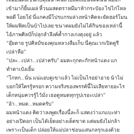
เข้ามาก็ยิ้มเผล่ หิ้วนมสดตราหมีมาห้ากระป๋อง ไข่ไก่โหล
พอดี โอยโย๋ นี่แกคงมีโปรแกรมล่วงหน้าคิดจะยัดฮอร์โมน
ให้ผมฟิตเป็นบ้าไปเลย ขนาดผมยังไม่ได้กินของเหล่านี้
ไอ้ภาพศิลป์ก็ปลุกลำลึงค์ค้ำกางเกงตุงอยู่ แล้ว
“อุ๊ยตาย รูปศิลป์ของคุณหลวงลืมเก็บ นี่คุณเวกเปิดดูรึ
เปล่าหือ”
“ปละ…เปล่า…เปล่าครับ” ผมตะกุกตะกักหน้าแดง แก
ทำตาเป๋งเยิ้ม
“โกหก…นั่น แน่แอบดูเขาแล้ว ไม่เป็นไรอย่าอาย น้าไม่
บอกให้ใครรู้หรอก ความจริงของพรรค์นี้ไม่เสียหายอะไร
เด็กหนุ่มควรรู้ไว้มั่ง เธอดูหมดทุกรูปเรอะเปล่า”
“อ้า…หมด…หมดครับ”
ผมหน้าแดง คิดว่าลงพูดเรื่องนี้ละก็ แสดงว่าแกแบะท่า
อย่างเปิดอก เป็นได้เย็ดอย่างเด็ดขาด แต่ผมยังไม่กล้า
เพราะเป็นเด็ก ปล่อยให้แม่ปลาช่อนแสนกลรุกเองด้วย