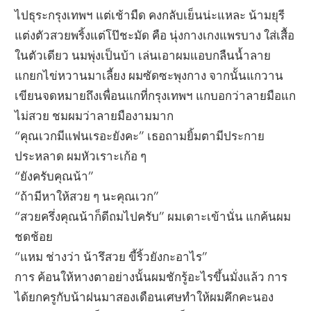
ไปธุระกรุงเทพฯ แต่เช้ามืด คงกลับเย็นน่ะแหละ น้ามยุรี
แต่งตัวสวยพริ้งแต่โป๊ชะมัด คือ นุ่งกางเกงแพรบาง ใส่เสื้อ
ในตัวเดียว นมพุ่งเป็นบ้า เล่นเอาผมแอบกลืนน้ำลาย
แกยกไข่หวานมาเลี้ยง ผมซัดซะพุงกาง จากนั้นแกวาน
เขียนจดหมายถึงเพื่อนแกที่กรุงเทพฯ แกบอกว่าลายมือแก
ไม่สวย ชมผมว่าลายมืองามมาก
“คุณเวกมีแฟนเรอะยังคะ” เธอถามยิ้มตามีประกาย
ประหลาด ผมหัวเราะเก้อ ๆ
“ยังครับคุณน้า”
“ถ้ามีหาให้สวย ๆ นะคุณเวก”
“สวยครึ่งคุณน้าก็ดีถมไปครับ” ผมเดาะเข้านั่น แกค้นผม
ชดช้อย
“แหม ช่างว่า น้ารึสวย ขี้ริ้วยังกะอาไร”
การ ค้อนให้หางตาอย่างนั้นผมชักรู้อะไรขึ้นมั่งแล้ว การ
ได้ยกครูกับน้าฝนมาสองเดือนเศษทำให้ผมคึกคะนอง