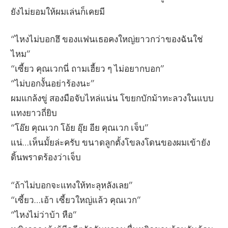
ยังไม่ยอมให้ผมเล่นก็เคยมี
“ไหงไม่บอกฮึ ของแฟนเธอคงใหญ่ยาวกว่าของฉันใช่
ไหม”
“เซี้ยว คุณเวกนี่ ถามเฮี้ยว ๆ ไม่อยากบอก”
“ไม่บอกงั้นอย่าร้องนะ”
ผมแกล้งขู่ สองมือจับไหล่แน่น โขยกบักม้าทะลวงในแบบ
แทงยาวถี่ยิบ
“โอ๊ย คุณเวก โอ้ย อุ๊ย อีย คุณเวก เจ็บ”
แน่…เห็นมั้ยล่ะครับ ขนาดลูกตั้งโขลงโดนของผมเข้ายัง
ดิ้นพราดร้องว่าเจ็บ
“ถ้าไม่บอกจะแทงให้ทะลุหลังเลย”
“เซี้ยว…เอ้า เซี้ยวใหญ่แล้ว คุณเวก”
“ไหงไม่ว่าบ้า หือ”