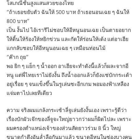
โสเภณีชั้นสูงแสนสวยของไทย
“ถ้าเธอขยับตัว ฉันให้ 500 บาท ถ้าเธอนอนเฉย ๆ ฉันให้
800 บาท”
เป็น งั้นไป ไอ้เรารึไม่ชอบให้อีหนูนอนเฉย เป็นตายอยาก
ให้ดิ้นให้ร้องให้หยิกข่วน และกัดให้ร่อนให้เด้ง แต่อาเฮีย
แกกลับชอบให้อีหนูนอนเฉย ๆ เหมือนท่อนไม้
“ค๊าก ถุย”
พอ ยิก ๆ แย็ก ๆ น้ำออก อาเฮียจะทำดังนี้แล้วก็ผละจากอี
หนู แต่พี่ไทยเราไม่ยังงั้น ถึงน้ำออกแล้วก็ยังแช่บักกระเด้า
อยู่เรื่อย ๆ จนแข็งขึ้นในรูเล่นซะอีกเกม พอมองฟ้าเหลือง
แจ่มตาไปเลยทีเดียว
ความ จริงผมแกล้งกระเซ้าลี่จูเล่นยังงั้นเอง เพราะรู้ดีว่า
เรื่องบักผัวเจ๊กของลี่จูจะใหญ่ยาวกว่าผมก็ผิดไปละ เพราะ
ผมครองตำแหน่งเจ้าของส่วนสัดยาวร่วม 8 นิ้ว ใหญ่
ขนาดกำตึงอันล่ำลือกันมาแล้ว ขนาดอีหนูในซ่องบางคน