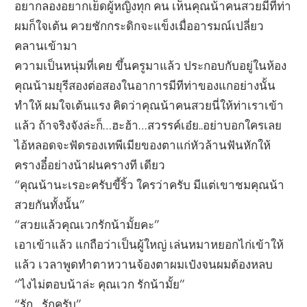
อยากลองอยากเย็ดผู้หญิงทุก คน เห็นคุณน้าคนสวยมีทีท่า
ผมก็ใจเต้น ควยชักกระดิกจะแข็งเมื่ออารมณ์เปลี่ยว
คลานเข้ามา
ความเป็นหนุ่มที่เคย ขึ้นครูมาแล้ว ประกอบกับอยู่ในห้อง
คุณน้ามยุรีสองต่อสองในอาการมีทีท่าของแกอย่างนั้น
ทำให้ ผมใจเต้นแรง คิดว่าคุณน้าคนสวยนี่ให้ท่าเราเข้า
แล้ว ถ้าจริงจังล่ะก็…ฮะฮ้า…สวรรค์เอ๋ย..อย่าบอกใครเลย
ไอ้หลอดจะฟัดรองเทพีเมียของตาแก่หัวล้านฟันหักให้
ครางอี๋อย่างน้าฝนครางที เดียว
“คุณน้านะเรอะครับขี้ริ้ว ใครว่าครับ มีแต่เขาชมคุณน้า
สวยกันทั้งนั้น”
“สวยแล้วคุณเวกรักน้ามั้ยคะ”
เอาเข้าแล้ว แกถือว่าเป็นผู้ใหญ่ เล่นหมาหยอกไก่เข้าให้
แล้ว เวลาพูดทำตาหวานจ้องตาผมเป๋งจนผมต้องหลบ
“ไงไม่ตอบน้าล่ะ คุณเวก รักน้ามั้ย”
“รัก…รักครับ”