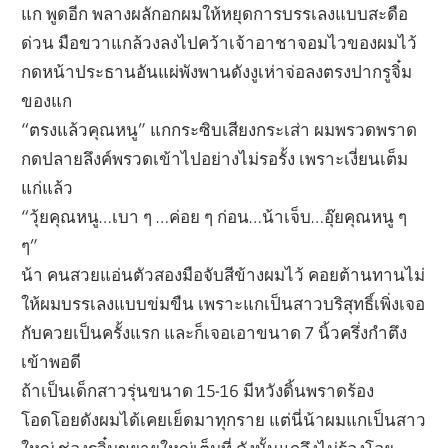
แก พูดอีก พลางผลักอกผมให้หยุดการบรรเลงแบบสะดือ
ด่วน มือขวาแกล้วงลงไปคว้าเจ้าอาชาจอมไวของผมไว้
กดหน้าประธานอันแผ่พังพานดังงูเห่าจ่อลงตรงปากรูจิ๋ม
ของแก
“ตรงแล้วคุณหนู” แกกระซิบเสียงกระเส่า ผมพรวดพราด
กดปลายลึงค์พรวดเข้าไปอย่างไม่รอรั้ง เพราะเงี่ยนเต็ม
แก่แล้ว
“วุ้ยคุณหนู…เบา ๆ …ค่อย ๆ ก่อน…น้าเจ็บ…อุ๊ยคุณหนู ๆ
ๆ”
น้า คนสวยแอ่นตัวสองมือจับสีข้างผมไว้ คอยต้านทานไม่
ให้ผมบรรเลงแบบข่มขืน เพราะแกเป็นสาวบริสุทธิ์เพิ่งเจอ
กับควยเป็นครั้งแรก และก็เจอเอาขนาด 7 นิ้วครึ่งกำตึง
เข้าพอดี
ถ้าเป็นเด็กสาวรุ่นขนาด 15-16 มีหวังดิ้นพราดร้อง
โอดโอยดังผมได้เคยเย็ดมาทุกราย แต่นี่น้าผมแกเป็นสาว