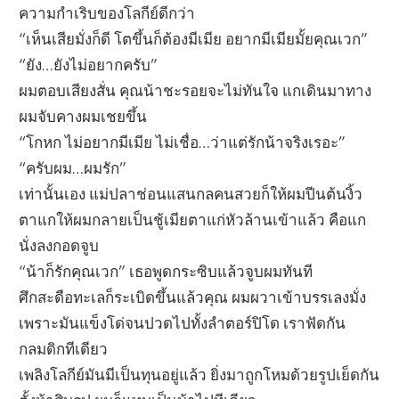
ความกำเริบของโลกีย์ดีกว่า
“เห็นเสียมั่งก็ดี โตขึ้นก็ต้องมีเมีย อยากมีเมียมั้ยคุณเวก”
“ยัง…ยังไม่อยากครับ”
ผมตอบเสียงสั่น คุณน้าชะรอยจะไม่ทันใจ แกเดินมาทาง
ผมจับคางผมเชยขึ้น
“โกหก ไม่อยากมีเมีย ไม่เชื่อ…ว่าแต่รักน้าจริงเรอะ”
“ครับผม…ผมรัก”
เท่านั้นเอง แม่ปลาช่อนแสนกลคนสวยก็ให้ผมปีนต้นงิ้ว
ตาแกให้ผมกลายเป็นชู้เมียตาแก่หัวล้านเข้าแล้ว คือแก
นั่งลงกอดจูบ
“น้าก็รักคุณเวก” เธอพูดกระซิบแล้วจูบผมทันที
ศึกสะดือทะเลก็ระเบิดขึ้นแล้วคุณ ผมผวาเข้าบรรเลงมั่ง
เพราะมันแข็งโด่จนปวดไปทั้งลำตอร์ปิโด เราฟัดกัน
กลมดิกทีเดียว
เพลิงโลกีย์มันมีเป็นทุนอยู่แล้ว ยิ่งมาถูกโหมด้วยรูปเย็ดกัน