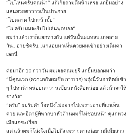
“ไปไหนครับคุณน้า” แก้เก้อถามตีหน้าเหรอ แกยิ้มอย่าง
แสนสวยตาวาวเป็นประกาย
“ไปตลาด ไปกะน้ามั้ย”
“ไม่ครับ ผมจะรีบไปเล่นฟุตบอล”
ผมว่าแล้วเราก็แยกทางกัน แต่วันนั้นผมหลบแกหลาย
วัน…อายซิครับ…แกแอบมาเห็นควยผมเข้าอย่างเต็มตา
เลยนี่
ต่อมาอีก 10 กว่าวัน ผมเจอคุณมยุรี แกยิ้มบอกผมว่า
“นี่คุณเวก (ความจริงผมชื่อ การเวก) พรุ่งนี้วันอาทิตย์เช้า
ๆ ไปหาน้าหน่อยนะ วานเขียนหนังสือหน่อย แล้วน้าจะให้
รางวัล”
“ครับ” ผมรับคำ ใจหนึ่งไม่อยากไปเพราะอายที่แกเห็น
ควย และอีตาผู้พิพากษาหัวล้านผมก็ไม่ชอบหน้า ดูแกหวง
เมียแกซะเรื่อย
แต่ แล้วผมก็โล่งใจเมื่อไปถึง เพราะตาแก่อยากมีเมียสาว