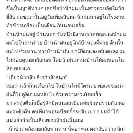
ซึ่งเป็นญาติห่าง ๆ เธอชื่อว่าน้าฝน เป็นสาวอวบอัดในวัย
ยี่สิบ ผมขณะนั้นอยู่วัยเพียงสิบหก น้าฝนมาอยู่ในโรงงาน
ทำข้าวเกรียบเป็นเดือน กินนอนเสร็จ
บ้านน้าฝนอยู่ บ้านนอก วันหนึ่งมีงานเผาศพลุงของน้าฝน
ผมไปในงานด้วย บ้านน้าฝนอยู่ใกล้บ้านลุงที่ตาย คืนนั้น
ผมไปช่วยงาน ทางบ้านน้าฝนเขามีลิเกและหนังตะลุง ผม
ไม่ชอบดูเลยกลับก่อน โดยน้าฝนมาส่งบ้านให้ผมนอนใน
ห้องของแก
“เดี๋ยวน้ากลับ ลิเกกำลังสนุก”
เธอว่าแล้วก็ลงเรือนไป ในบ้านไม่มีใครเลย พ่อแม่ของน้า
ฝนก็ไปดูลิเก ผมหลับไปด้วยความง่วงโดยเร็ว
มา สะดุ้งตื่นก็เมื่อรู้สึกมีคนนอนเบียดห่มผ้าห่มร่วมกัน พอ
ผมสะดุ้งตื่น คนที่มานอนเบียดก็กระซิบเบา ๆ ผมจำได้
แม่นยำว่าเป็นเสียงของน้าฝนนั่นเอง
“น้าปวดหลังเลยกลับมานาน นี่พ่อกะแม่คงกลับสว่าง ลิเก