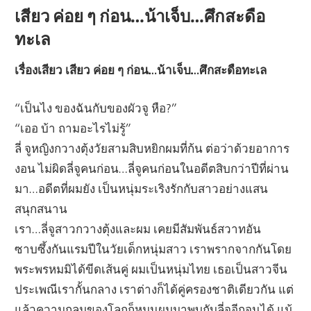
เสียว ค่อย ๆ ก่อน…น้าเจ็บ…ศึกสะดือ
ทะเล
เรื่องเสียว เสียว ค่อย ๆ ก่อน…น้าเจ็บ…ศึกสะดือทะเล
“เป็นไง ของฉันกับของผัวจู หือ?”
“เออ บ้า ถามอะไรไม่รู้”
ลี่ จูหญิงกวางตุ้งวัยสามสิบหยิกผมที่ก้น ต่อว่าด้วยอาการ
งอน ไม่ผิดลี่จูคนก่อน…ลี่จูคนก่อนในอดีตสิบกว่าปีที่ผ่าน
มา…อดีตที่ผมยัง เป็นหนุ่มระเริงรักกับสาวอย่างแสน
สนุกสนาน
เรา…ลี่จูสาวกวางตุ้งและผม เคยมีสัมพันธ์สวาทอัน
ซาบซึ้งกันแรมปีในวัยเด็กหนุ่มสาว เราพรากจากกันโดย
พระพรหมมิได้ขีดเส้นคู่ ผมเป็นหนุ่มไทย เธอเป็นสาวจีน
ประเพณีเรากั้นกลาง เราต่างก็ได้คู่ครองชาติเดียวกัน แต่
แล้วความกลมของโลกก็หมุนผมมาพบกับลี่จูอีกจนได้ แม้