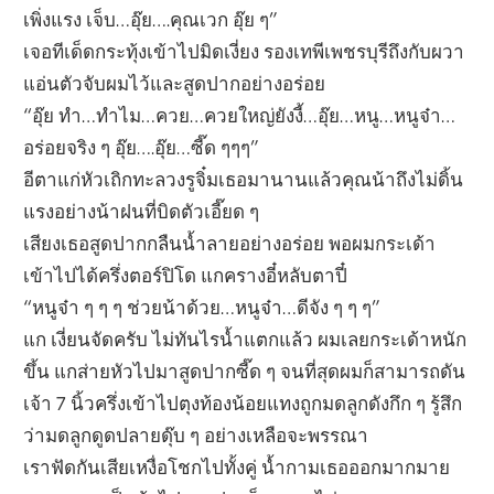
เพิ่งแรง เจ็บ…อุ๊ย….คุณเวก อุ๊ย ๆ”
เจอทีเด็ดกระทุ้งเข้าไปมิดเงี่ยง รองเทพีเพชรบุรีถึงกับผวา
แอ่นตัวจับผมไว้และสูดปากอย่างอร่อย
“อุ๊ย ทำ…ทำไม…ควย…ควยใหญ่ยังงี้…อุ๊ย…หนู…หนูจ๋า…
อร่อยจริง ๆ อุ๊ย….อุ๊ย…ซี๊ด ๆๆๆ”
อีตาแก่หัวเถิกทะลวงรูจิ๋มเธอมานานแล้วคุณน้าถึงไม่ดิ้น
แรงอย่างน้าฝนที่บิดตัวเอี๊ยด ๆ
เสียงเธอสูดปากกลืนน้ำลายอย่างอร่อย พอผมกระเด้า
เข้าไปได้ครึ่งตอร์ปิโด แกครางอี๋หลับตาปี๋
“หนูจ๋า ๆ ๆ ๆ ช่วยน้าด้วย…หนูจ๋า…ดีจัง ๆ ๆ ๆ”
แก เงี่ยนจัดครับ ไม่ทันไรน้ำแตกแล้ว ผมเลยกระเด้าหนัก
ขึ้น แกส่ายหัวไปมาสูดปากซี๊ด ๆ จนที่สุดผมก็สามารถดัน
เจ้า 7 นิ้วครึ่งเข้าไปตุงท้องน้อยแทงถูกมดลูกดังกึก ๆ รู้สึก
ว่ามดลูกดูดปลายดุ๊บ ๆ อย่างเหลือจะพรรณา
เราฟัดกันเสียเหงื่อโชกไปทั้งคู่ น้ำกามเธอออกมากมาย