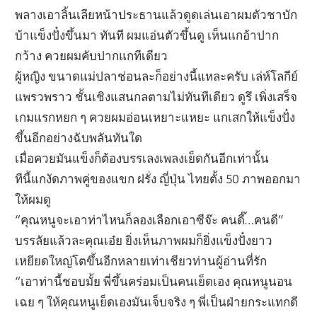
พลางเอาลิ้นเลียหน้าประธานแล้วดูดเล่นเอาผมตัวชาบัก
บ้าแข็งปั๋งขึ้นมา ทันที ผมแอ่นตัวขึ้นดู เห็นแกอ้าปาก
กว้าง ควยผมคับปากแกทีเดียว
ผู้หญิง ขนาดแม่ปลาช่อนละก็อย่างนี้แหละครับ เล่ห์โลกีย์
แพรวพราว ชั้นเชิงแสนกลตามไม่ทันทีเดียว ดูรึ เพิ่งเสร็จ
เกมแรกหยก ๆ ควยผมอ่อนเหยาะแหยะ แกเสกให้แข็งปั๋ง
ขึ้นอีกอย่างฉับพลันทันใด
เมื่อควยมันแข็งก็ต้องบรรเลงเพลงเย็ดกันอีกเท่านั้น
ทีนี้แกงัดภาพคู่ของแขก ฝรั่ง ญี่ปุ่น ไทยตั้ง 50 ภาพออกมา
ให้ผมดู
“คุณหนูจะเอาท่าไหนก็ลองเลือกเอาซีจ๊ะ คนดี๊…คนดี”
บรรลัยแล้วละคุณเอ๋ย ยิ่งเห็นภาพผมก็ยิ่งแข็งปั๋งยาว
เหยียดใหญ่โตขึ้นอีกหลายเท่าเชียวท่านผู้อ่านที่รัก
“เอาท่านี้ชอบมั้ย พี่ขึ้นคร่อมเป็นคนเย็ดเอง คุณหนูนอน
เฉย ๆ ให้คุณหนูเย็ดเองมันเจ็บจริง ๆ พี่เป็นฝ่ายกระแทกดี