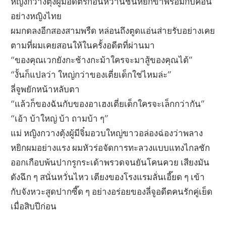
หญิงกวางตุ้งผู้มีอดีตรักอันหวานชื่นหยิกขาพร้อมกับค้อน
อย่างหญิงไทย
ผมกดลงอีกสองสามพรืด หล่อนถึงตูดแอ่นส่ายรับอย่างเคย
ตามที่ผมเคยสอนให้ในครั้งอดีตที่ผ่านมา
“ของคุณเวกยังกะช้างกะม้าใครจะมาสู้ของคุณได้”
“งั้นก็แปลว่า ใหญ่กว่าของเตี่ยเด็กใช่ไหมล่ะ”
ลี่จูพยักหน้าหลับตา
“แล้วก็ของฉันกับของอาเฮงเตี่ยเด็กใครจะเล็กกว่ากัน”
“เอ้า บ้าใหญ่ บ้า ถามบ้า ๆ”
แม่ หญิงกวางตุ้งผู้มีจิ๋มอวบใหญ่ขาวอล่องฉ่องว่าพลาง
หยิกผมอย่างแรง ผมหัวร่อจัดการทะลวงแบบแทงไกลชัก
ออกเกือบพ้นปากรูกระเด้าพรวดจนยันโคนควย เสียงมัน
ดังฉึก ๆ สนั่นหวั่นไหว เตียงของโรงแรมลั่นเอี๊ยด ๆ เข้า
กับจังหวะสูดปากซี๊ด ๆ อย่างอร่อยของลี่จูอดีตคนรักคู่เย็ด
เมื่อสิบปีก่อน