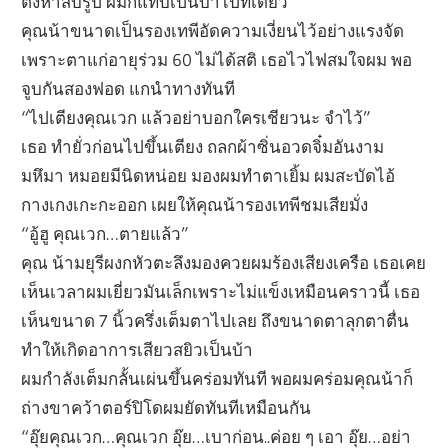
ตั้งห้าสิบรูป ผมก็แทบเป็นบ้าไปทีเดียว
คุณน้าขนาดเป็นรองเทพีอัดความเงี่ยนไว้อย่างแรงจัด
เพราะตาแก่อายุร่วม 60 ไม่ได้สติ เธอไวไฟสมใจผม พอ
จูบกันสองฟอด แกนำทางทันที
“ไปเตียงคุณเวก แล้วอย่าบอกใครเชียวนะ จำไว้”
เธอ ทำยั่วก่อนไปขึ้นเตียง ถลกผ้าซิ่นอวดจิ๋มอันงาม
มหึมา หมอยมีนิดหน่อย มองผมทำตาเยิ้ม ผมสะบัดไอ้
กางเกงเกะกะออก เผยให้คุณน้ารองเทพีชมเสียมั่ง
“อู้ฮู คุณเวก…ตายแล้ว”
คุณ น้ามยุรีผงกหัวตะลึงมองควยผมร้องเสียงเครือ เธอเคย
เห็นเวลาผมเยี่ยวมันเล็กเพราะไม่แข็งเหมือนคราวนี้ เธอ
เห็นขนาด 7 นิ้วครึ่งเต็มตาไปเลย ถึงขนาดตาลุกตาตื่น
ทำให้เกิดอาการเสียวสยิวเป็นบ้า
ผมกำลังเต็มกลั้นเผ่นขึ้นคร่อมทันที พอผมคร่อมคุณน้าก็
ถ่างขาคว้าตอร์ปิโดผมยัดทันทีเหมือนกัน
“อุ๊ยคุณเวก…คุณเวก อุ๊ย…เบาก่อน..ค่อย ๆ เอา อุ๊ย…อย่า