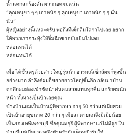
น้ำแตกแกร้องลั่น ผวากอดผมแน่น
“คุณหนูขา ๆ ๆ เอาหนัก ๆ คุณหนูขา เอาหนัก ๆ ๆ นั่น
นั่น”
ผู้หญิงอย่างนี้แหละครับ พอถึงทีเด็ดลืมโลกาไปเลย อยาก
ให้พวกเรากระทุ้งให้จิ๋มฉีกขาดยับเยินไปเลย
หล่อนทนได้
หล่อนทนได้
เมื่อ ได้ขึ้นครูด้วยสาวใหญ่รุ่นน้า อารมณ์เซ็กส์ผมก็พุ่งขึ้น
อย่างมาก ลำลึงค์ผมก็ขยายยาวใหญ่ขึ้นอีก กลับมาบ้าน
ตกดึกผมย่องเข้าซัดน้าฝนคนสวยแทบทุกคืน แกรักผมนัก
หน้า ทั้งหวงเป็นบ้าเลยคุณ
ข้างบ้านผมเป็นบ้านผู้พิพากษา อายุ 50 กว่าแต่เมียสวย
เป็นบ้าอายุขนาด 20 กว่า ๆ เมียแกตายแกจึงมีเมียน้อย
เป็นรองเทพีเพชรบุรี ชื่อคุณมยุรี ผู้พิพากษาแก่ไม่มีลูก ใน
บ้านมีแต่เมียและหญิงทำครัวกับเด็กหญิงรับใช้