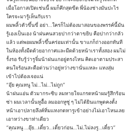
เมื่อโอกาสเปิดเช่นนี้ ผมก็คึกสุดขีด พี่น้องช่างมันปะไร
ใครจะมารู้เห็นกับเรา
ผมพลิ้วตัวขึ้นขี่ อย่า…ใครก็ไม่ต้องมาสอนของพรรค์นี้มัน
รู้เองเป็นเอง น้าฝนคนสวยปากว่าตาขยิบ คือปากว่ากลัว
แล้ว แต่พอผมพลิ้วขึ้นคร่อมเท่านั้น ขาแกก็ถ่างออกทันที
ในห้องทั้งมืดด้วยอากาศและมืดด้วยหน้าเราทั้งสอง ผมไม่
รั้งรอ รับรู้ว่ารูจิ๋มน้าฝนแกอยู่ตรงไหน คิดเอาตามประสา
คนใจร้อนสะดือด่วนว่าอยู่หว่างขานั่นแหละ แทงสุ่ม
เข้าไปต้องเจอแน่
“อุ๊ย คุณหนู ไม่…ไม่…ไม่ถูก”
น้าฝนแอ่น ตัวมากระซิบ ลมหายใจแกรดหน้าผมรู้สึกร้อน
ซ่า ผมเวลานั้นหูอื้อ ลมออกหูซู่ ๆ ไม่ได้ยินแกพูดคงตั้ง
หน้าเอาปลายลึงค์ทิ่มแทงกดหารูเข้าอย่างไม่เอาไหนเลย
เอาหว่างขาท่าเดียว
“คุณหนู …อุ๊ย…เดี๋ยว…เดี๋ยวก่อน…ไม่..ไม่ลงรู…เดี๋ยว”