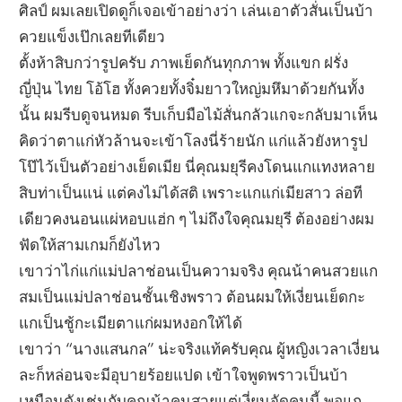
ศิลป์ ผมเลยเปิดดูก็เจอเข้าอย่างว่า เล่นเอาตัวสั่นเป็นบ้า
ควยแข็งเป๊กเลยทีเดียว
ตั้งห้าสิบกว่ารูปครับ ภาพเย็ดกันทุกภาพ ทั้งแขก ฝรั่ง
ญี่ปุ่น ไทย โอ้โฮ ทั้งควยทั้งจิ๋มยาวใหญ่มหึมาด้วยกันทั้ง
นั้น ผมรีบดูจนหมด รีบเก็บมือไม้สั่นกลัวแกจะกลับมาเห็น
คิดว่าตาแก่หัวล้านจะเข้าโลงนี่ร้ายนัก แก่แล้วยังหารูป
โป๊ไว้เป็นตัวอย่างเย็ดเมีย นี่คุณมยุรีคงโดนแกแทงหลาย
สิบท่าเป็นแน่ แต่คงไม่ได้สติ เพราะแกแก่เมียสาว ล่อที
เดียวคงนอนแผ่หอบแฮ่ก ๆ ไม่ถึงใจคุณมยุรี ต้องอย่างผม
ฟัดให้สามเกมก็ยังไหว
เขาว่าไก่แก่แม่ปลาช่อนเป็นความจริง คุณน้าคนสวยแก
สมเป็นแม่ปลาช่อนชั้นเชิงพราว ต้อนผมให้เงี่ยนเย็ดกะ
แกเป็นชู้กะเมียตาแก่ผมหงอกให้ได้
เขาว่า “นางแสนกล” น่ะจริงแท้ครับคุณ ผู้หญิงเวลาเงี่ยน
ละก็หล่อนจะมีอุบายร้อยแปด เข้าใจพูดพราวเป็นบ้า
เหมือนดังเช่นกับคุณน้าคนสวยแต่เงี่ยนจัดคนนี้ พอแก