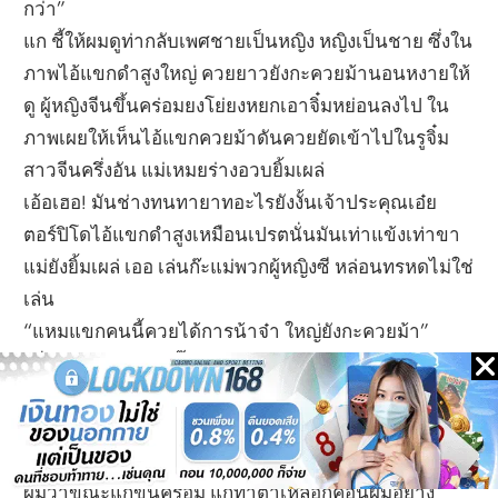
กว่า”
แก ชี้ให้ผมดูท่ากลับเพศชายเป็นหญิง หญิงเป็นชาย ซึ่งใน
ภาพไอ้แขกดำสูงใหญ่ ควยยาวยังกะควยม้านอนหงายให้
ดู ผู้หญิงจีนขึ้นคร่อมยงโย่ยงหยกเอาจิ๋มหย่อนลงไป ใน
ภาพเผยให้เห็นไอ้แขกควยม้าดันควยยัดเข้าไปในรูจิ๋ม
สาวจีนครึ่งอัน แม่เหมยร่างอวบยิ้มเผล่
เอ้อเฮอ! มันช่างทนทายาทอะไรยังงั้นเจ้าประคุณเอ๋ย
ตอร์ปิโดไอ้แขกดำสูงเหมือนเปรตนั่นมันเท่าแข้งเท่าขา
แม่ยังยิ้มเผล่ เออ เล่นก๊ะแม่พวกผู้หญิงซี หล่อนทรหดไม่ใช่
เล่น
“แหมแขกคนนี้ควยได้การน้าจ๋า ใหญ่ยังกะควยม้า”
“นั่น ซีคุณเวกน่ากลั๊วน่ากลัว แขกควยใหญ่ยาวทุกคน
แต่คุณเวกก็ไม่ใช่เล่น น้าไม่เคยพบเห็นควยทั้งใหญ่ยาว
อย่างนี้เลย เด็กผีอะไรยังงี้หือ”
“ใหญ่เย็ดดีนาครับคุณน้า”
ผมว่าขณะแกขึ้นคร่อม แกทำตาเหลือกค้อนผมอย่าง