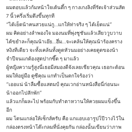
ผมตอบแล้วก้มหน้าใจเต้นตึ้ก ๆ กางเกงลิงที่รัดเจ้าส่วนสัด
7 นิ้วครึ่งเริ่มตึงขึ้นทุกที
“ได้เย็ดน้าคนสวยแน่กู…แกให้ท่าจริง ๆ ได้เย็ดแน่”
ผม คิดอย่างลำพองใจ มองนมที่พุ่งชูชันแล้วเสียววูบวาบ
ได้ขยำละก็คุณน้าเอ๊ย…ฮึ่ม…จะเคล้นให้คุณน้าร้องคราง
หงิงทีเดียว จะทั้งเคล้นทั้งดูดหัวนมอย่างเคยดูดของน้า
จำปีจนแกต้องสูดปากซี๊ด ๆ มาแล้ว
ผู้หญิงความรู้สูงนี่เธอมีสมองดีจังเลยเชียวคุณ เธอกะต้อน
ผมให้อยู่มือ ดูซีคุณ แกทำเป็นตกใจร้องว่า
“เออแน่ น้าลืมซื้อแสตมป์ คุณเวกอ่านหนังสือนี่ก่อนนะ
น้าออกไปสักพัก”
แล้วแกก็ผละไป พร้อมกับทำตาหวานให้ควยผมแข็งขึ้น
อีก
ผม โดนแกล่อให้เซ็กส์ครับ คือ แกแอบเอารูปโป๊วางไว้ใน
กล่องตรงหน้าโต๊ะกลมที่นั่งคุยกัน กล่องนั้นเขียนว่าภาพ