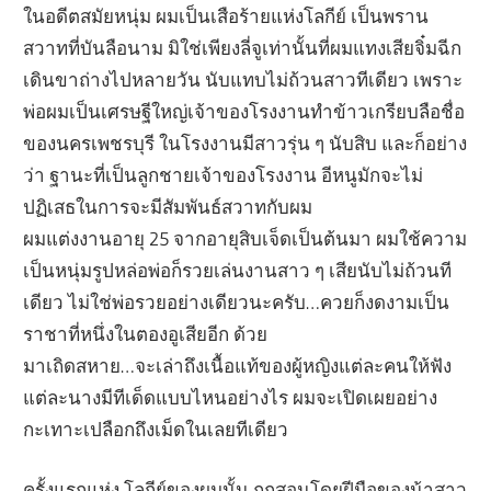
ในอดีตสมัยหนุ่ม ผมเป็นเสือร้ายแห่งโลกีย์ เป็นพราน
สวาทที่บันลือนาม มิใช่เพียงลี่จูเท่านั้นที่ผมแทงเสียจิ๋มฉีก
เดินขาถ่างไปหลายวัน นับแทบไม่ถ้วนสาวทีเดียว เพราะ
พ่อผมเป็นเศรษฐีใหญ่เจ้าของโรงงานทำข้าวเกรียบลือชื่อ
ของนครเพชรบุรี ในโรงงานมีสาวรุ่น ๆ นับสิบ และก็อย่าง
ว่า ฐานะที่เป็นลูกชายเจ้าของโรงงาน อีหนูมักจะไม่
ปฏิเสธในการจะมีสัมพันธ์สวาทกับผม
ผมแต่งงานอายุ 25 จากอายุสิบเจ็ดเป็นต้นมา ผมใช้ความ
เป็นหนุ่มรูปหล่อพ่อก็รวยเล่นงานสาว ๆ เสียนับไม่ถ้วนที
เดียว ไม่ใช่พ่อรวยอย่างเดียวนะครับ…ควยก็งดงามเป็น
ราชาที่หนึ่งในตองอูเสียอีก ด้วย
มาเถิดสหาย…จะเล่าถึงเนื้อแท้ของผู้หญิงแต่ละคนให้ฟัง
แต่ละนางมีทีเด็ดแบบไหนอย่างไร ผมจะเปิดเผยอย่าง
กะเทาะเปลือกถึงเม็ดในเลยทีเดียว
ครั้งแรกแห่ง โลกีย์ของผมนั้น ถูกสอนโดยฝีมือของน้าสาว