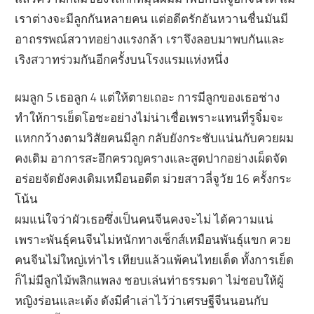
เราต่างจะมีลูกกันหลายคน แต่อดีตรักอันหวานชื่นมันมี
อาถรรพณ์สวาทอย่างแรงกล้า เราจึงลอบมาพบกันและ
เริงสวาทร่วมกันอีกครั้งบนโรงแรมแห่งหนึ่ง
ผมลูก 5 เธอลูก 4 แต่ให้ตายเถอะ การมีลูกของเธอช่าง
ทำให้การเย็ดโอชะอย่างไม่น่าเชื่อเพราะแทนที่รูจิ๋มจะ
แหกกว้างตามวิสัยคนมีลูก กลับยังกระชับแน่นกับควยผม
คงเดิม อาการสะอึกครวญครางและสูดปากอย่างเผ็ดจัด
อร่อยจัดยังคงเดิมเหมือนอดีต ม่วยสาวลี่จูวัย 16 ครั้งกระ
โน้น
ผมแน่ใจว่าผัวเธอซึ่งเป็นคนจีนคงจะไม่ ได้ความแน่
เพราะพันธุ์คนจีนไม่หนักทางเซ็กส์เหมือนพันธุ์แขก ควย
คนจีนไม่ใหญ่เท่าไร เทียบแล้วแพ้คนไทยเด็ด ทั้งการเย็ด
ก็ไม่มีลูกไม้พลิกแพลง ชอบเล่นท่าธรรมดา ไม่ชอบให้ผู้
หญิงร่อนและเด้ง ดังมีคำเล่าไว้ว่าเศรษฐีจีนนอนกับ