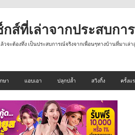
งเซ็กส์ที่เล่าจากประสบกา
านแล้วจะต้องทึ่ง เป็นประสบการณ์จริงจากเพื่อนๆทางบ้านที่มาเล่าส
ึกษา
แอบเอา
ปลุกปล้ำ
สวิงกิ้ง
ครั้งแ