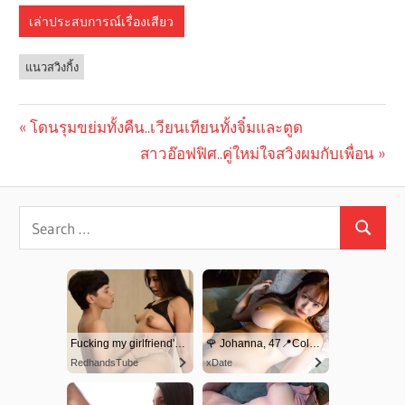
เล่าประสบการณ์เรื่องเสียว
แนวสวิงกิ้ง
Previous
โดนรุมขย่มทั้งคืน..เวียนเทียนทั้งจิ๋มและตูด
Post
Post:
Next
สาวอ๊อฟฟิศ..คู่ใหม่ใจสวิงผมกับเพื่อน
navigation
Post: