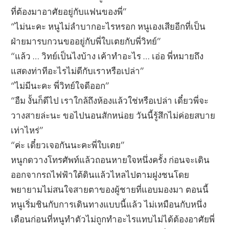
ที่ต้องมาอาศัยอยู่กับแฟนของพี่”
“ไม่นะคะ หนูไม่ลำบากอะไรหรอก หนูเองเสียอีกที่เป็น
ฝ่ายมารบกวนขออยู่กับพี่ใบเตยกับพี่วิทย์”
“แล้ว … วิทย์เป็นไงบ้าง เค้าทำอะไร … เอ่อ พี่หมายถึง
แสดงท่าทีอะไรไม่ดีกับเราหรือเปล่า”
“ไม่มีนะคะ พี่วิทย์ใจดีออก”
“อืม งั้นก็ดีไป เราใกล้ถึงห้องแล้วใช่หรือเปล่า เดี๋ยวพี่จะ
วางสายล่ะนะ ขอไปนอนสักหน่อย วันนี้รู้สึกไม่ค่อยสบาย
เท่าไหร่”
“ค่ะ เดี๋ยวเจอกันนะคะพี่ใบเตย”
หนูกดวางโทรศัพท์แล้วถอนหายใจหนึ่งครั้ง ก่อนจะเดิน
ออกจากรถไฟฟ้าใต้ดินแล้วไหลไปตามฝูงชนโดย
พยายามไม่สนใจสายตาของผู้ชายที่แอบมองมา ตอนนี้
หนูเริ่มชินกับการเดินทางแบบนี้แล้ว ไม่เหมือนกับหนึ่ง
เดือนก่อนที่หนูทำตัวไม่ถูกทำอะไรแทบไม่ได้ต้องอาศัยพี่