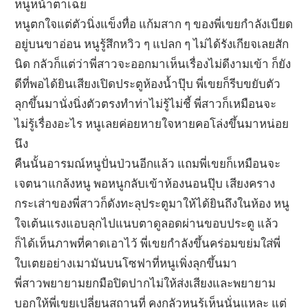
หนูหน้าตาเฉย
หนูตกใจแต่ตัวนิ่งแข็งทื่อ แก้มสาก ๆ ของพี่เขยกำลังเบียด
อยู่บนขาอ่อน หนูรู้สึกหวิว ๆ แปลก ๆ ไม่ได้รังเกียจเลยสัก
นิด กลัวก็แต่ว่าพี่สาวจะออกมาเห็นเรื่องไม่ดีงามเข้า ก็ยัง
ดีที่พอได้ยินเสียงเปิดประตูห้องน้ำปุ๊บ พี่เขยก็รีบขยับตัว
ลุกขึ้นมานั่งนิ่งตัวตรงทำท่าไม่รู้ไม่ชี้ พี่สาวก็เหมือนจะ
ไม่รู้เรื่องอะไร หนูเลยค่อยหายใจหายคอโล่งขึ้นมาหน่อย
นึง
คืนนั้นอารมณ์หนูปั่นป่วนอีกแล้ว แถมพี่เขยก็เหมือนจะ
เจตนาแกล้งหนู พอหนูกลับเข้าห้องนอนปุ๊บ เสียงคราง
กระเส่าของพี่สาวก็ดังทะลุประตูมาให้ได้ยินถึงในห้อง หนู
ใจเต้นแรงแอบลุกไปแนบตาดูลอดผ่านขอบประตู แล้ว
ก็ได้เห็นภาพที่คาดเอาไว้ พี่เขยกำลังขึ้นคร่อมขย่มใส่พี่
ใบเตยอย่างเมามันบนโซฟาที่หนูเพิ่งลุกขึ้นมา
พี่สาวพยายามยกมือปิดปากไม่ให้ส่งเสียงและพยายาม
บอกให้พี่เขยเปลี่ยนสถานที่ คงกลัวหนูรู้เห็นนั่นแหละ แต่