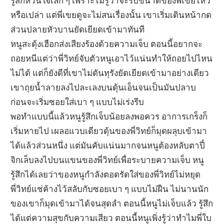
รู้สึกหวั่นใจเล็ก ๆ เพราะไม่รู้ว่าจะรับขนาดของพี่เขยไหว
หรือเปล่า แต่พี่เขยดูจะไม่สนเรื่องนั้น เขาเริ่มเดินหน้ากด
ส่วนปลายหัวบานยัดเยียดเข้ามาทันที
หนูสะดุ้งเฮือกส่งเสียงร้องด้วยความเจ็บ ตอนนี้อยากจะ
ถอยหนีแต่ว่าพี่วิทย์จับตัวหนูเอาไว้แน่นทำให้ถอยไปไหน
ไม่ได้ แต่ก็ยังดีที่เขาไม่ดันทุรังยัดเยียดเข้ามาอย่างเดียว
เขาถุยน้ำลายลงไปละเลงบนดุ้นเอ็นจนเป็นมันปลาบ
ก่อนจะเริ่มซอยใส่เบา ๆ แบบไม่เร่งรีบ
พอทำแบบนี้แล้วหนูรู้สึกเจ็บน้อยลงพอควร อาการเกร็งก็
เริ่มหายไป เผลอแวบเดียวดุ้นของพี่วิทย์ก็มุดผลุบเข้ามา
ได้แล้วส่วนหนึ่ง แต่มันคับแน่นมากจนหนูต้องหลับตาปี๋
จิกเล็บลงไปบนแขนของพี่วิทย์เพื่อระบายความเจ็บ หนู
รู้สึกได้เลยว่าของหนูกำลังตอดรัดใส่ของพี่วิทย์ไม่หยุด
พี่วิทย์แช่ค้างไว้สลับกับซอยเบา ๆ แบบไม่ฝืน ไม่นานนัก
ของเขาก็มุดเข้ามาได้จนสุดลำ ตอนนี้หนูไม่เจ็บแล้ว รู้สึก
ได้แต่ความสุขกับความเสียว ตอนนี้หนูเพิ่งรู้ว่าทำไมพี่ใบ