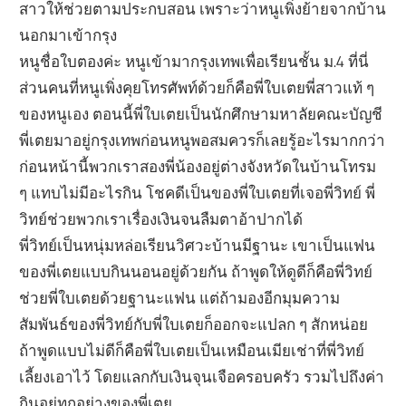
สาวให้ช่วยตามประกบสอน เพราะว่าหนูเพิ่งย้ายจากบ้าน
นอกมาเข้ากรุง
หนูชื่อใบตองค่ะ หนูเข้ามากรุงเทพเพื่อเรียนชั้น ม.4 ที่นี่
ส่วนคนที่หนูเพิ่งคุยโทรศัพท์ด้วยก็คือพี่ใบเตยพี่สาวแท้ ๆ
ของหนูเอง ตอนนี้พี่ใบเตยเป็นนักศึกษามหาลัยคณะบัญชี
พี่เตยมาอยู่กรุงเทพก่อนหนูพอสมควรก็เลยรู้อะไรมากกว่า
ก่อนหน้านี้พวกเราสองพี่น้องอยู่ต่างจังหวัดในบ้านโทรม
ๆ แทบไม่มีอะไรกิน โชคดีเป็นของพี่ใบเตยที่เจอพี่วิทย์ พี่
วิทย์ช่วยพวกเราเรื่องเงินจนลืมตาอ้าปากได้
พี่วิทย์เป็นหนุ่มหล่อเรียนวิศวะบ้านมีฐานะ เขาเป็นแฟน
ของพี่เตยแบบกินนอนอยู่ด้วยกัน ถ้าพูดให้ดูดีก็คือพี่วิทย์
ช่วยพี่ใบเตยด้วยฐานะแฟน แต่ถ้ามองอีกมุมความ
สัมพันธ์ของพี่วิทย์กับพี่ใบเตยก็ออกจะแปลก ๆ สักหน่อย
ถ้าพูดแบบไม่ดีก็คือพี่ใบเตยเป็นเหมือนเมียเช่าที่พี่วิทย์
เลี้ยงเอาไว้ โดยแลกกับเงินจุนเจือครอบครัว รวมไปถึงค่า
กินอยู่ทุกอย่างของพี่เตย