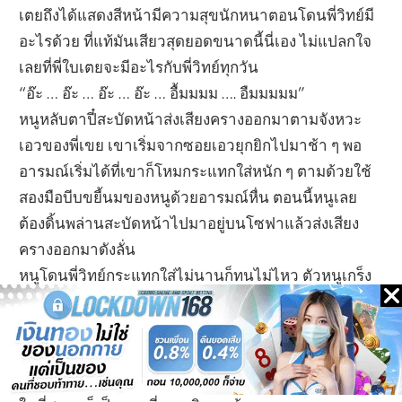
เตยถึงได้แสดงสีหน้ามีความสุขนักหนาตอนโดนพี่วิทย์มี
อะไรด้วย ที่แท้มันเสียวสุดยอดขนาดนี้นี่เอง ไม่แปลกใจ
เลยที่พี่ใบเตยจะมีอะไรกับพี่วิทย์ทุกวัน
“อ๊ะ … อ๊ะ … อ๊ะ … อ๊ะ … อื้มมมม …. อืมมมมม”
หนูหลับตาปี๋สะบัดหน้าส่งเสียงครางออกมาตามจังหวะ
เอวของพี่เขย เขาเริ่มจากซอยเอวยุกยิกไปมาช้า ๆ พอ
อารมณ์เริ่มได้ที่เขาก็โหมกระแทกใส่หนัก ๆ ตามด้วยใช้
สองมือบีบขยี้นมของหนูด้วยอารมณ์หื่น ตอนนี้หนูเลย
ต้องดิ้นพล่านสะบัดหน้าไปมาอยู่บนโซฟาแล้วส่งเสียง
ครางออกมาดังลั่น
หนูโดนพี่วิทย์กระแทกใส่ไม่นานก็ทนไม่ไหว ตัวหนูเกร็ง
กระตุกเฮือกแรงมาก จากนั้นความสุขสุดยอดที่หนู
ต้องการก็ประทุแล่นพล่านไปทั่วร่าง หนูรู้สึกเหมือนได้ขึ้น
สวรรค์ชั้นสูงสุดยิ่งกว่าครั้งไหน และครั้งนี้พี่วิทย์ก็ตัว
กระตุกปล่อยน้ำรักร้อนผ่าวเข้ามาในตัวหนูด้วยพร้อมกัน