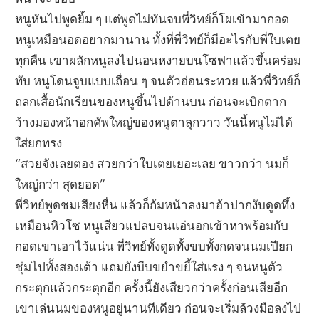
หนูหันไปพูดยิ้ม ๆ แต่พูดไม่ทันจบพี่วิทย์ก็โผเข้ามากอด
หนูเหมือนอดอยากมานาน ทั้งที่พี่วิทย์ก็มีอะไรกับพี่ใบเตย
ทุกคืน เขาผลักหนูลงไปนอนหงายบนโซฟาแล้วขึ้นคร่อม
ทับ หนูโดนจูบแบบเถื่อน ๆ จนตัวอ่อนระทวย แล้วพี่วิทย์ก็
ถลกเสื้อนักเรียนของหนูขึ้นไปด้านบน ก่อนจะเบิกตาก
ว้างมองหน้าอกคัพใหญ่ของหนูตาลุกวาว วันนี้หนูไม่ได้
ใส่ยกทรง
“สวยจังเลยตอง สวยกว่าใบเตยเยอะเลย ขาวกว่า นมก็
ใหญ่กว่า สุดยอด”
พี่วิทย์พูดชมเสียงหื่น แล้วก็ก้มหน้าลงมาอ้าปากงับดูดทึ้ง
เหมือนหิวโซ หนูเสียวแปลบจนแอ่นอกเข้าหาพร้อมกับ
กอดเขาเอาไว้แน่น พี่วิทย์ทั้งดูดทั้งขบทั้งกดจนนมเปียก
ชุ่มไปทั้งสองเต้า แถมยังบีบขยำขยี้ใส่แรง ๆ จนหนูตัว
กระตุกแล้วกระตุกอีก ครั้งนี้ยังเสียวกว่าครั้งก่อนเสียอีก
เขาเล่นนมของหนูอยู่นานทีเดียว ก่อนจะเริ่มล้วงมือลงไป