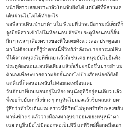
หน้าพี่สาวเลยเพราะกลัวโดนจับผิดได้ แต่ยังดีที่พี่สาวแค่
เดินผ่านไปไม่ได้ทักอะไร
พอพี่สาวเดินเข้ามาด้านใน พี่เขยที่น่าจะมีอารมณ์เต็มที่ก็
จูงมือพี่สาวเข้าไปในห้องนอน สักพักประตูห้องนอนก็สั่น
กึก ๆ แรง ๆ เสียงครางของพี่ใบเตยดังแว่วลอดประตูออก
มา ไม่ต้องบอกก็รู้ว่าตอนนี้พี่วิทย์กำลังระบายอารมณ์หื่น
ที่ได้จากหนูลงไปที่พี่เตย แล้วก็เช่นเคย หนูขยับไปยืนพิง
ประตูห้องนอนแอบฟังเสียง แล้วก็เริ่มยกมือขึ้นมาขยำนม
ตัวเองเพื่อระบายความอัดอั้นออกไปบ้างสักหน่อยก็ยังดี
แต่คืนนี้ก็คงนอนหลับไม่ค่อยลงเหมือนเคย
วันถัดมาพี่เตยนอนอยู่ในห้อง หนูนั่งดูทีวีอยู่คนเดียว แล้ว
พี่เขยก็ขยับมานั่งข้าง ๆ หนูหันไปมองแล้วรีบหลบสายตา
รู้สึกว่าหัวใจเต้นแรง คราวนี้พี่วิทย์ไม่พูดพร่ำทำเพลงขยับ
มานั่งข้าง ๆ แล้ววางมือลงมาลูบขาอ่อนของหนูหน้าตา
เฉย หนูยื่นมือไปปัดออกพอเป็นพิธี แต่พี่วิทย์ดื้อกดมือเอา