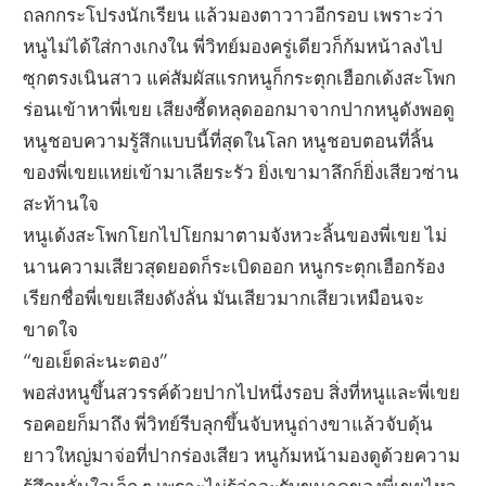
ถลกกระโปรงนักเรียน แล้วมองตาวาวอีกรอบ เพราะว่า
หนูไม่ได้ใส่กางเกงใน พี่วิทย์มองครู่เดียวก็ก้มหน้าลงไป
ซุกตรงเนินสาว แค่สัมผัสแรกหนูก็กระตุกเฮือกเด้งสะโพก
ร่อนเข้าหาพี่เขย เสียงซี้ดหลุดออกมาจากปากหนูดังพอดู
หนูชอบความรู้สึกแบบนี้ที่สุดในโลก หนูชอบตอนที่ลิ้น
ของพี่เขยแหย่เข้ามาเลียระรัว ยิ่งเขามาลึกก็ยิ่งเสียวซ่าน
สะท้านใจ
หนูเด้งสะโพกโยกไปโยกมาตามจังหวะลิ้นของพี่เขย ไม่
นานความเสียวสุดยอดก็ระเบิดออก หนูกระตุกเฮือกร้อง
เรียกชื่อพี่เขยเสียงดังลั่น มันเสียวมากเสียวเหมือนจะ
ขาดใจ
“ขอเย็ดล่ะนะตอง”
พอส่งหนูขึ้นสวรรค์ด้วยปากไปหนึ่งรอบ สิ่งที่หนูและพี่เขย
รอคอยก็มาถึง พี่วิทย์รีบลุกขึ้นจับหนูถ่างขาแล้วจับดุ้น
ยาวใหญ่มาจ่อที่ปากร่องเสียว หนูก้มหน้ามองดูด้วยความ