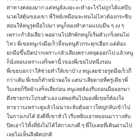
ท่าทางคล่องมาก แต่หนูยังเงอะงะทำอะไรไม่ถูกได้แต่บีบ
นวดใส่ดุ้นของเขา พี่วิทย์เหมือนจะทนไม่ไหวต้องกระซิบ
สอนให้หนูรูดมือไปมา หนูก็ลองทำตามแบบมึน ๆ งง ๆ
เพราะกำลังเสียว พอผ่านไปสักพักหนูก็เริ่มตัวเกร็งทนไม่
ไหว พี่เขยหนูเร่งมือเร็วจี๋จนหนูตัวกระตุกเฮือก แต่ต้อง
ยกมือขึ้นปิดปากเพราะกลัวเสียงครางหลุดออกไป แล้วหนู
ก็นั่งหอบเพราะเสร็จคานิ้วของพี่เขยไปหนึ่งรอบ
พี่เขยบอกว่าให้ช่วยทำให้เขาบ้าง หนูเลยช่วยรูดมือเร็วถี่
กว่าเดิม พี่เขยก็ทำหน้าพอใจ แต่น่าเสียดายที่ครู่เดียวพี่
ใบเตยก็รีดผ้าเสร็จเสียก่อน หนูเลยต้องรีบถอนมือออกมา
ดึงชายกระโปรงตัวเอง แต่พอหันไปมองพี่เขยก็ต้องใจ
หายวาบเพราะดูแล้วไม่น่าจะจับดุ้นยาวใหญ่กลับเข้าไป
ในกางเกงได้ ยังดีที่เขาหัวไวรีบหยิบเอาหมอนมาวางทับ
ปิดเอาไว้ทั้งที่ยังไม่ได้ใส่กางเกงดี ๆ พี่ใบเตยที่เดินผ่านไป
เลยไม่เห็นสิ่งผิดปกติ