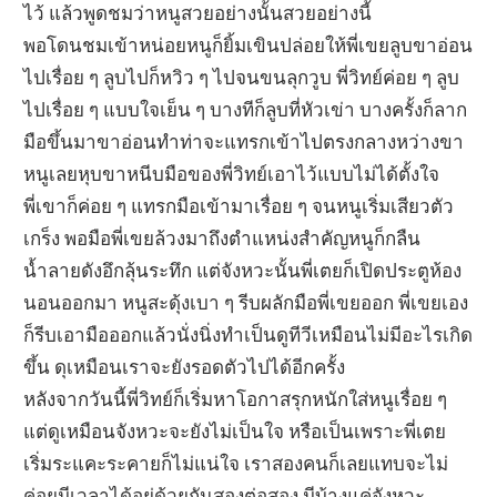
ไว้ แล้วพูดชมว่าหนูสวยอย่างนั้นสวยอย่างนี้
พอโดนชมเข้าหน่อยหนูก็ยิ้มเขินปล่อยให้พี่เขยลูบขาอ่อน
ไปเรื่อย ๆ ลูบไปก็หวิว ๆ ไปจนขนลุกวูบ พี่วิทย์ค่อย ๆ ลูบ
ไปเรื่อย ๆ แบบใจเย็น ๆ บางทีก็ลูบที่หัวเข่า บางครั้งก็ลาก
มือขึ้นมาขาอ่อนทำท่าจะแทรกเข้าไปตรงกลางหว่างขา
หนูเลยหุบขาหนีบมือของพี่วิทย์เอาไว้แบบไม่ได้ตั้งใจ
พี่เขาก็ค่อย ๆ แทรกมือเข้ามาเรื่อย ๆ จนหนูเริ่มเสียวตัว
เกร็ง พอมือพี่เขยล้วงมาถึงตำแหน่งสำคัญหนูก็กลืน
น้ำลายดังอึกลุ้นระทึก แต่จังหวะนั้นพี่เตยก็เปิดประตูห้อง
นอนออกมา หนูสะดุ้งเบา ๆ รีบผลักมือพี่เขยออก พี่เขยเอง
ก็รีบเอามือออกแล้วนั่งนิ่งทำเป็นดูทีวีเหมือนไม่มีอะไรเกิด
ขึ้น ดุเหมือนเราจะยังรอดตัวไปได้อีกครั้ง
หลังจากวันนี้พี่วิทย์ก็เริ่มหาโอกาสรุกหนักใส่หนูเรื่อย ๆ
แต่ดูเหมือนจังหวะจะยังไม่เป็นใจ หรือเป็นเพราะพี่เตย
เริ่มระแคะระคายก็ไม่แน่ใจ เราสองคนก็เลยแทบจะไม่
ค่อยมีเวลาได้อยู่ด้วยกันสองต่อสอง มีบ้างแค่จังหวะ