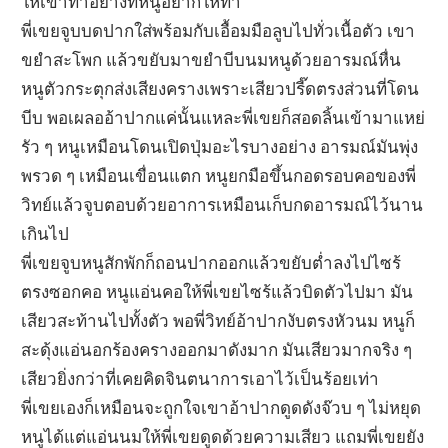
ให้เขาทำอย่างที่หนูอยากให้ทำ
พี่เขยจูบบดปากใส่พร้อมกับเอื้อมมือลูบไปทั่วเนื้อตัว เขา
ขยำสะโพก แล้วขยับมาขยำบีบนมหนูด้วยอารมณ์หื่น
หนูตัวกระตุกส่งเสียงครางเพราะเสียวปรี๊ดตรงส่วนที่โดน
บีบ พอเผลออ้าปากแค่นั้นแหละพี่เขยก็สอดลิ้นเข้ามาแหย่
รัว ๆ หนูเหมือนโดนเปิดปุ่มอะไรบางอย่าง อารมณ์มันพุ่ง
พรวด ๆ เหมือนเขื่อนแตก หนูยกมือขึ้นกอดรอบคอของพี่
วิทย์แล้วจูบตอบด้วยอาการเหมือนเก็บกดอารมณ์ไว้นาน
เกินไป
พี่เขยจูบหนูสักพักก็ถอนปากออกแล้วขยับต่ำลงไปไซร้
ตรงซอกคอ หนูแอ่นคอให้พี่เขยไซร้แล้วบิดตัวไปมา มัน
เสียวสะท้านไปทั้งตัว พอพี่วิทย์อ้าปากงับตรงหัวนม หนูก็
สะดุ้งแอ่นอกร้องครางออกมาดังมาก มันเสียวมากจริง ๆ
เสียวยิ่งกว่าที่เคยคิดจินตนาการเอาไว้เป็นร้อยเท่า
พี่เขยเองก็เหมือนจะถูกใจเขาอ้าปากดูดดังจ๊วบ ๆ ไม่หยุด
หนูได้แต่แอ่นนมให้พี่เขยดูดด้วยความเสียว แถมพี่เขยยัง