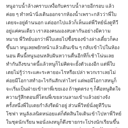
หนูอาบน้ำล้างคราบเหงื่อกับคราบน้ำลายอีกรอบ แล้ว
ค่อย ๆ ทำหน้านิ่งเดินออกจากห้องน้ำเพราะกลัวว่าพี่ใบ
เตยจะอยู่ด้านนอก แต่ออกไปแล้วก็เห็นแต่พี่วิทย์นั่งดูทีวี
อยู่แค่คนเดียว เราสองคนมองสบตากันอย่างมีความ
หมาย พี่วิทย์บอกว่าพี่ใบเตยไปซื้อของข้างล่างเดี๋ยวก็คง
ขึ้นมา หนูเลยพยักหน้าแล้วเดินเขิน ๆ กลับเข้าไปในห้อง
นอน คืนนี้หนูนอนหลับฝันหวานตื่นอีกทีก็เช้าโน่นเลย
ทำกันถึงขนาดนี้แล้วหนูก็ไม่คิดจะยั้งตัวเองอีก แต่พี่ใบ
เตยไม่รู้ว่าระแคะระคายอะไรหรือเปล่า พวกเราเลยไม่
ค่อยมีโอกาสทำอะไรกันสักเท่าไหร่ แต่พอมีโอกาสหนูก็
จะเริ่มเป็นฝ่ายเข้าหาพี่เขยเอง ถ้าพูดตรง ๆ ก็คือหนูติดใจ
ความรู้สึกตอนที่โดนพี่เขยลวนลามเข้าแล้วอย่างจัง
ครั้งหนึ่งพี่ใบเตยกำลังรีดผ้าอยู่ ส่วนพี่วิทย์นั่งดูทีวีบน
โซฟา หนูลังเลนิดหน่อยแต่ก็ตัดสินใจเดินเข้าไปหาพี่วิทย์
ในชุดนักเรียน พอนั่งลงหนูก็ดึงชายกระโปรงนักเรียนขึ้น