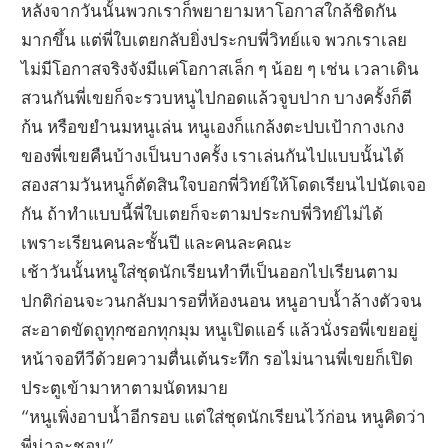
หลังจากวันนั้นพวกเราก็พยายามหาโอกาสใกล้ชิดกัน
มากขึ้น แต่พี่ใบเตยกลับยิ่งประกบพี่วิทย์แจ พวกเราเลย
ไม่มีโอกาสจริงจังมีแค่โอกาสเล็ก ๆ น้อย ๆ เช่น เวลาเดิน
สวนกันพี่เขยก็จะรวบหนูไปกอดแล้วจูบปาก บางครั้งก็ตี
ก้น หรือขยำนมหนูเล่น หนูเองก็แกล้งตะปบเป้ากางเกง
ของพี่เขยคืนบ้างเป็นบางครั้ง เราเล่นกันไปแบบนั้นได้
สองสามวันหนูก็ตัดสินใจบอกพี่วิทย์ให้โดดเรียนไปนัดเจอ
กัน ถ้าทำแบบนี้พี่ใบเตยก็จะตามประกบพี่วิทย์ไม่ได้
เพราะเรียนคนละชั้นปี และคนละคณะ
เช้าวันนั้นหนูใส่ชุดนักเรียนทำทีเป็นออกไปเรียนตาม
ปกติก่อนจะวนกลับมารอที่ห้องนอน หนูอาบน้ำล้างตัวจน
สะอาดขัดถูทุกซอกทุกมุม หนูเปิดแอร์ แล้วนั่งรอพี่เขยอยู่
หน้าจอทีวีด้วยความตื่นเต้นระทึก รอไม่นานพี่เขยก็เปิด
ประตูเข้ามาหาตามนัดหมาย
“หนูเพิ่งอาบน้ำอีกรอบ แต่ใส่ชุดนักเรียนไว้ก่อน หนูคิดว่า
พี่น่าจะชอบ”