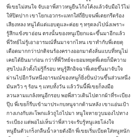
พี่เขยไม่สนใจ จับเอาพี่สาวหนูยืนโก้งโค้งแล้วจับมือไว้ไม่
ให้ปิดปาก เขาโยกเอวกระแทกใส่ถี่ยิบจนพี่เตยกรีดร้อง
เสียงหลง หนูได้แต่แอบดูและค่อย ๆ ทรุดลงไปนั่งเพราะ
รู้สึกแข้งขาอ่อน ตรงนั้นของหนูเปียกแฉะขึ้นมาอีกแล้ว
พี่วิทย์ไม่รู้เอาอารมณ์หื่นมาจากไหน เขาทำกับพี่เตยดุ
เดือดมากกว่าปกติจนร้องครางออกมาดังลั่นแบบที่หนูไม่
เคยได้ยินมาก่อน กว่าที่พี่วิทย์จะยอมหยุดพี่เตยก็มีความ
สุขไปแล้วตั้งไม่รู้กี่รอบ หนูรู้สึกอิจฉาพี่เตยขึ้นมาจับใจ
ผ่านไปอีกวันหนึ่งอารมณ์ของหนูก็ยิ่งปั่นป่วนขึ้นส่วนหนึ่ง
มันหวิว ๆ ร้อน ๆ แทบทั้งวัน แล้ววันนี้พี่เขยก็ลงมือ
ลวนลามแกล้งหนูอีกรอบ พอพี่สาวเดินไปตากผ้าที่ระเบียง
ปุ๊บ พี่เขยก็รีบเข้ามาประกบหนูจากด้านหลัง เขาแอ่นเป้า
กางเกงกับสะโพกแล้วถูไถไปมา หนูใจหายวูบมองไปทาง
ระเบียง แต่พอไม่เห็นว่าพี่สาวจะรับรู้หนูเลยโล่งใจ
หนูยืนตัวเกร็งกลืนน้ำลายดังอึก พี่เขยเริ่มเบียดใส่หนูหนัก