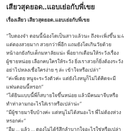
เสียวสุดยอด..แอบเย่อกับพี่เขย
เรื่องเสียว เสียวสุดยอด..แอบเย่อกับพี่เขย
“ใบตองจ๋า ตอนนี้น้องโตเป็นสาวแล้วนะ ถึงจะเพิ่งขึ้น ม.4
แต่ตองสวยมาก สวยกว่าพี่อีก แถมยังโตเกินวัยด้วย
หน้าอกยังกับเด็กมหาลัยแน่ะ พี่อยากเตือนให้ระวังเรื่อง
ผู้ชายหน่อย เลือกคบใครให้ระวัง ยิ่งเราสวยก็ยิ่งต้องระวัง
อย่าไปหลงเชื่อใครง่าย ๆ ล่ะ เข้าใจหรือเปล่า”
“ค่ะพี่เตย หนูจะระวังตัวค่ะ แต่ยังไงหนูก็ไม่ได้คิดจะมี
แฟนตอนนี้หรอก”
“ได้ยินแบบนี้พี่ก็สบายใจขึ้นหน่อย แล้วมีคนมาจีบหรือ
ทำท่าลามกอะไรใส่เราหรือเปล่าน่ะ”
“มีผู้ชายมาจีบบ้างค่ะ แต่หนูไม่ได้สนอะไร พี่ไม่ต้องห่วง
หรอกค่ะ”
“อืม … แล้ว … ตองไม่ได้รู้สึกลำบากใจอะไรใช่หรือเปล่า