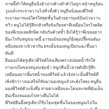
ภาพนี้ทำให้หนูยืนนิ่งอ้าปากค้างทำตัวไม่ถูก หน้าหนูร้อน
วูบแล้วกระจายวาบไปทั่วทั้งตัว หนูยืนนิ่งมองพี่วิทย์
ระบายอารมณ์ใคร่ใส่ชุดชั้นในด้วยอารมณ์ปั่นป่วนวาบ
หวิว หนูไม่ได้รู้สึกกลัวหรือรังเกียจท่าทีเหมือนโจรโรคจิต
ของพี่เขยเลยสักนิด กลับกันด้วยซ้ำ ยิ่งได้รู้ว่าพี่เขยอยาก
มีอะไรกับหนูขนาดนี้ อารมณ์ของหนูก็ยิ่งพุ่งปรี๊ดจนต้อง
หนีบสองขาเข้าหากัน ตรงนั้นของหนูเปียกแฉะขึ้นมา
ทันที
ยืนมองได้ครู่เดียวพี่วิทย์ก็ส่งเสียงครางปล่อยน้ำรักใส่
กางเกงในของหนูจนชุ่มฉ่ำ หนูกลืนน้ำลายดังอึกรู้สึก
เหมือนอยากลิ้มรสน้ำของพี่วิทย์ แล้วจังหวะนั้นพี่วิทย์ที่
เพิ่งชักว่าวจนเสร็จก็หันมามองหนูแล้วสะดุ้งโหยง หนูยืน
มองพี่วิทย์ตัวแข็งทื่อ สายตาเหมือนจะโดนสะกดที่ดุ้นเอ็น
อันเขื่องจนมองไปทางอื่นไม่ได้
พี่วิทย์ยืนอึ้งครู่เดียวก็รีบโยนชุดชั้นในของหนูลงไปใน