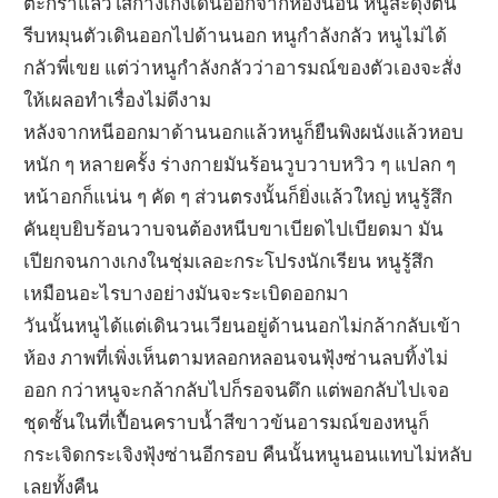
ตะกร้าแล้วใส่กางเกงเดินออกจากห้องนอน หนูสะดุ้งตื่น
รีบหมุนตัวเดินออกไปด้านนอก หนูกำลังกลัว หนูไม่ได้
กลัวพี่เขย แต่ว่าหนูกำลังกลัวว่าอารมณ์ของตัวเองจะสั่ง
ให้เผลอทำเรื่องไม่ดีงาม
หลังจากหนีออกมาด้านนอกแล้วหนูก็ยืนพิงผนังแล้วหอบ
หนัก ๆ หลายครั้ง ร่างกายมันร้อนวูบวาบหวิว ๆ แปลก ๆ
หน้าอกก็แน่น ๆ คัด ๆ ส่วนตรงนั้นก็ยิ่งแล้วใหญ่ หนูรู้สึก
คันยุบยิบร้อนวาบจนต้องหนีบขาเบียดไปเบียดมา มัน
เปียกจนกางเกงในชุ่มเลอะกระโปรงนักเรียน หนูรู้สึก
เหมือนอะไรบางอย่างมันจะระเบิดออกมา
วันนั้นหนูได้แต่เดินวนเวียนอยู่ด้านนอกไม่กล้ากลับเข้า
ห้อง ภาพที่เพิ่งเห็นตามหลอกหลอนจนฟุ้งซ่านลบทิ้งไม่
ออก กว่าหนูจะกล้ากลับไปก็รอจนดึก แต่พอกลับไปเจอ
ชุดชั้นในที่เปื้อนคราบน้ำสีขาวข้นอารมณ์ของหนูก็
กระเจิดกระเจิงฟุ้งซ่านอีกรอบ คืนนั้นหนูนอนแทบไม่หลับ
เลยทั้งคืน