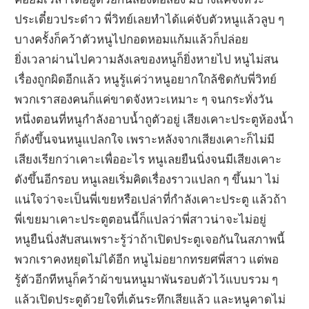
ประเดี๋ยวประด๋าว พี่วิทย์เลยทำได้แค่จับตัวหนูแล้วลูบ ๆ
บางครั้งก็คว้าตัวหนูไปกอดหอมแก้มแล้วก็ปล่อย
ยิ่งเวลาผ่านไปความลังเลของหนูก็ยิ่งหายไป หนูไม่สน
เรื่องถูกผิดอีกแล้ว หนูรู้แค่ว่าหนูอยากใกล้ชิดกับพี่วิทย์
พวกเราสองคนก็แค่ขาดจังหวะเหมาะ ๆ จนกระทั่งวัน
หนึ่งตอนที่หนูกำลังอาบน้ำถูตัวอยู่ เสียงเคาะประตูห้องน้ำ
ก็ดังขึ้นจนหนูแปลกใจ เพราะหลังจากเสียงเคาะก็ไม่มี
เสียงเรียกว่าเคาะเพื่ออะไร หนูเลยยืนนิ่งจนมีเสียงเคาะ
ดังขึ้นอีกรอบ หนูเลยเริ่มคิดเรื่องราวแปลก ๆ ขึ้นมา ไม่
แน่ใจว่าจะเป็นพี่เขยหรือเปล่าที่กำลังเคาะประตู แล้วถ้า
พี่เขยมาเคาะประตูตอนนี้ก็แปลว่าพี่สาวน่าจะไม่อยู่
หนูยืนนิ่งสับสนเพราะรู้ว่าถ้าเปิดประตูเจอกันในสภาพนี้
พวกเราคงหยุดไม่ได้อีก หนูไม่อยากทรยศพี่สาว แต่พอ
รู้ตัวอีกทีหนูก็คว้าผ้าขนหนูมาพันรอบตัวไว้แบบรวม ๆ
แล้วเปิดประตูด้วยใจที่เต้นระทึกเสียแล้ว และหนูคาดไม่