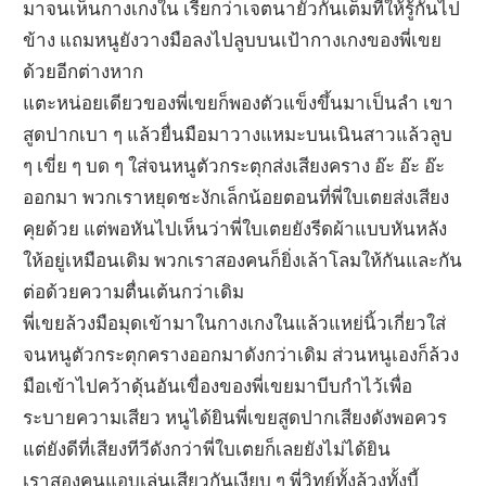
มาจนเห็นกางเกงใน เรียกว่าเจตนายั่วกันเต็มที่ให้รู้กันไป
ข้าง แถมหนูยังวางมือลงไปลูบบนเป้ากางเกงของพี่เขย
ด้วยอีกต่างหาก
แตะหน่อยเดียวของพี่เขยก็พองตัวแข็งขึ้นมาเป็นลำ เขา
สูดปากเบา ๆ แล้วยื่นมือมาวางแหมะบนเนินสาวแล้วลูบ
ๆ เขี่ย ๆ บด ๆ ใส่จนหนูตัวกระตุกส่งเสียงคราง อ๊ะ อ๊ะ อ๊ะ
ออกมา พวกเราหยุดชะงักเล็กน้อยตอนที่พี่ใบเตยส่งเสียง
คุยด้วย แต่พอหันไปเห็นว่าพี่ใบเตยยังรีดผ้าแบบหันหลัง
ให้อยู่เหมือนเดิม พวกเราสองคนก็ยิ่งเล้าโลมให้กันและกัน
ต่อด้วยความตื่นเต้นกว่าเดิม
พี่เขยล้วงมือมุดเข้ามาในกางเกงในแล้วแหย่นิ้วเกี่ยวใส่
จนหนูตัวกระตุกครางออกมาดังกว่าเดิม ส่วนหนูเองก็ล้วง
มือเข้าไปคว้าดุ้นอันเขื่องของพี่เขยมาบีบกำไว้เพื่อ
ระบายความเสียว หนูได้ยินพี่เขยสูดปากเสียงดังพอควร
แต่ยังดีที่เสียงทีวีดังกว่าพี่ใบเตยก็เลยยังไม่ได้ยิน
เราสองคนแอบเล่นเสียวกันเงียบ ๆ พี่วิทย์ทั้งล้วงทั้งบี้