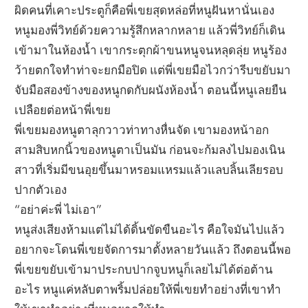
ผิดคนที่เคาะประตูก็คือพี่เขยสุดหล่อที่หนูฝันหานั่นเอง
หนูมองพี่วิทย์ด้วยความรู้สึกหลากหลาย แล้วพี่วิทย์ก็เดิน
เข้ามาในห้องน้ำ เขากระตุกผ้าขนหนูจนหลุดลุ่ย หนูร้อง
ว้ายตกใจทำท่าจะยกมือปิด แต่พี่เขยมือไวกว่ารีบขยับมา
จับมือสองข้างของหนูกดกับผนังห้องน้ำ ตอนนี้หนูเลยยืน
เปลือยต่อหน้าพี่เขย
พี่เขยมองหนูตาลุกวาวท่าทางหื่นจัด เขามองหน้าอก
สามสิบหกนิ้วของหนูตาเป็นมัน ก่อนจะก้มลงไปมองเนิน
สาวที่เริ่มมีขนอุยขึ้นมาหรอมแหรมแล้วแลบลิ้นเลียรอบ
ปากตัวเอง
“อย่าค่ะพี่ ไม่เอา”
หนูส่งเสียงห้ามแต่ไม่ได้ดิ้นขัดขืนอะไร คือใจมันไปแล้ว
อยากจะโดนพี่เขยจัดการมาตั้งหลายวันแล้ว ถึงตอนนี้พอ
พี่เขยขยับเข้ามาประกบปากจูบหนูก็เลยไม่ได้ต่อต้าน
อะไร หนูแค่หลับตาพริ้มปล่อยให้พี่เขยทำอย่างที่เขาทำ