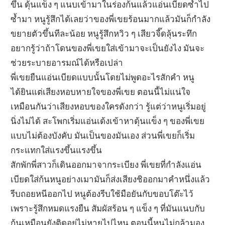
ขึ้น ดุ้นแข็ง ๆ แนบเข้ามาในร่องก้นแล้วแอ่นเบียดซ้ำไป
ซ้ำมา หนูรู้สึกได้เลยว่าของพี่เขยร้อนมากแล้วมันก็กำลัง
ขยายตัวขึ้นทีละน้อย หนูรู้สึกหวิว ๆ เสียวจี๊ดลุ้นระทึก
อยากรู้ว่าถ้าโดนของพี่เขยใส่เข้ามาจะเป็นยังไง มันจะ
ช่วยระบายอารมณ์ได้หรือเปล่า
พี่เขยยืนแอ่นเบียดแบบนั้นโดยไม่พูดอะไรสักคำ หนู
ได้ยินแต่เสียงหอบหายใจของพี่เขย ตอนนี้ไม่แน่ใจ
เหมือนกันว่าเสียงหอบของใครดังกว่า รู้แต่ว่าหนูเริ่มอยู่
นิ่งไม่ได้ สะโพกเริ่มแอ่นเด้งเข้าหาดุ้นแข็ง ๆ ของพี่เขย
แบบไม่ต้องบังคับ มันเป็นของมันเอง ส่วนพี่เขยก็เริ่ม
กระแทกใส่แรงขึ้นแรงขึ้น
สักพักพี่สาวก็เดินออกมาจากระเบียง พี่เขยที่กำลังแอ่น
เบียดใส่ก้นหนูอย่างเมามันก็ส่งเสียงชิออกมาคำหนึ่งแล้ว
รีบถอยหนีออกไป หนูต้องรีบใช้มือยันกับขอบโต๊ะไว้
เพราะรู้สึกหมดแรงยืน สัมผัสร้อน ๆ แข็ง ๆ ที่มันแนบกับ
ก้นเหมือนยังติดอยู่ไม่หายไปไหน ตอนนี้หนูไม่กล้ามอง