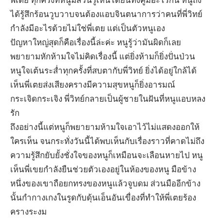
ได้รู้สึกร้อนวูบวาบจนต้องแอบจินตนาการว่าคนที่พี่วิทย์
กำลังมีอะไรด้วยไม่ใช่พี่เตย แต่เป็นตัวหนูเอง
ปัญหาใหญ่สุดก็คือเรื่องนี้ล่ะค่ะ หนูรู้ว่ามันผิดก็เลย
พยายามหักห้ามใจไม่คิดเรื่องนี้ แต่ยิ่งห้ามก็ยิ่งปั่นป่วน
หนูใจเต้นระส่ำทุกครั้งที่สบตากับพี่วิทย์ ยิ่งได้อยู่ใกล้ได้
เห็นพี่เตยส่งเสียงครางมีความสุขหนูก็ยิ่งอารมณ์
กระเจิดกระเจิง พี่วิทย์กลายเป็นผู้ชายในฝันที่หนูแอบหลง
รัก
ถึงอย่างนี้แต่หนูก็พยายามห้ามใจเอาไว้ไม่แสดงออกให้
ใครเห็น จนกระทั่งวันนี้ได้พบเห็นกับเรื่องราวที่คาดไม่ถึง
ความรู้สึกยับยั้งชั่งใจของหนูก็เหมือนจะเลือนหายไป หนู
เห็นพี่เขยกำลังยืนช่วยตัวเองอยู่ในห้องของหนู มือข้าง
หนึ่งของเขาถือยกทรงของหนูแล้วจูบดม ส่วนมืออีกข้าง
นั้นกำกางเกงในรูดกับดุ้นเอ็นอันเขื่องที่ทำให้พี่เตยร้อง
ครางระงม