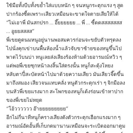
ใช้มือทั้งบีบทั้งขย้ำใส่แบบหนัก ๆ จนหนูกระตุกแรง ๆ สูด
ปากร้องซี้ดเพราะเสียวเหมือนจะขาดใจตายเสียให้ได้
“ไม่เอาพี่ มันสกปรก … อึ๊ยยยยยย … พี่ … ซี้ดดสสสสสสส
… อูยยสสสส”
พี่เขยดูดนมหนูอยู่นานพอสมควรก่อนจะขยับตัวทรุดลง
ไปนั่งคุกเข่าบนพื้นห้องน้ำแล้วจับขาซ้ายของหนูขึ้นไป
พาดไว้บนบ่า หนูเลยส่งเสียงร้องห้ามด้วยอารมณ์หวิว ๆ
แต่พอพี่เขยซุกหน้าลงลิ้นใส่ตรงนั้น หนูก็สะดุ้งโหยง
หลับตาปี๋สะบัดหน้าไปมาด้วยความเสียว มันเสียวจี๊ดขึ้น
มาถึงสมอง เสียวจนแทบคลั่ง หนูตัวกระตุกเร่า ๆ จิกมือลง
บนหัวพี่เขยแรงมาก สะโพกของหนูก็เด้งร่อนเข้าหาปาก
ของพี่เขยไม่หยุด
“โอ้วววววว อ๊ายยยยยยยยย”
อีกไม่กี่นาทีหนูก็ครางเสียงดังตัวกระตุกเฮือกแรงมาก ๆ
อารมณ์อัดอั้นที่เก็บกดมานานเหมือนจะระเบิดออกมาตูม