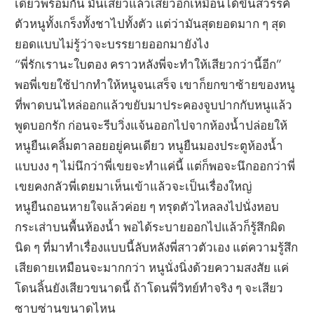
เดียวพร้อมกัน มันเสียวแล้วเสียวอีกเหมือนได้ขึ้นสวรรค์
ตัวหนูทั้งเกร็งทั้งชาไปทั้งตัว แต่ว่ามันสุดยอดมาก ๆ สุด
ยอดแบบไม่รู้ว่าจะบรรยายออกมายังไง
“พี่รักเรานะใบตอง คราวหลังพี่จะทำให้เสียวกว่านี้อีก”
พอพี่เขยใช้ปากทำให้หนูจนเสร็จ เขาก็ยกขาซ้ายของหนู
ที่พาดบนไหล่ออกแล้วขยับมาประคองจูบปากกับหนูแล้ว
พูดบอกรัก ก่อนจะรีบวิ่งแจ้นออกไปจากห้องน้ำปล่อยให้
หนูยืนเคลิ้มตาลอยอยู่คนเดียว หนูยืนมองประตูห้องน้ำ
แบบงง ๆ ไม่นึกว่าพี่เขยจะทำแค่นี้ แต่ก็พอจะนึกออกว่าพี่
เขยคงกลัวพี่เตยมาเห็นเข้าแล้วจะเป็นเรื่องใหญ่
หนูยืนถอนหายใจแล้วค่อย ๆ ทรุดตัวไหลลงไปนั่งหอบ
กระเส่าบนพื้นห้องน้ำ พอได้ระบายออกไปแล้วก็รู้สึกผิด
นิด ๆ ที่มาทำเรื่องแบบนี้ลับหลังพี่สาวตัวเอง แต่ความรู้สึก
เสียดายเหมือนจะมากกว่า หนูนั่งนิ่งด้วยความสงสัย แค่
โดนลิ้นยังเสียวขนาดนี้ ถ้าโดนพี่วิทย์ทำจริง ๆ จะเสียว
ซาบซ่านขนาดไหน