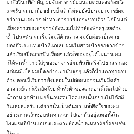
มาถึงวินาทีสำคัญ ผมจับอาจารย์ผมนอนตะแคงพร้อมใส่
ละครับ ผมเอามือขยำขยี้ แล้วไม่พอยังบีบนมอาจารย์ผม
อย่างรุนแรงมาก ท่าทางอาจารย์แกจะชอบด้วย ได้ยินแต่
เสียงครางของอาจารย์ดังระงมไปทั่วห้องพักครูเลยด้วย
ซ้ำไปนะนั่น ผมเริ่มโจมตีด้านล่าง ผมจับท่อนเอ็นควย
ของตัวเอง แทงเข้าหีแกเลย ผมเริ่มสาวเข้าออกจากช้าๆ
แล้วเริ่มสปีดมากขึ้นเรื่อยๆ แล้วก็ซอยอยู่ได้ไม่นาน ผม
ก็ได้พ่นน้ำว่าวใส่รูของอาจารย์ผมทันทีเสร็จไปยกแรกเอง
แต่ผมมีเบิ้ล ผมเย็ดอย่างเมามันสุดๆ แล้วก็น้ำแตกทุกรอบ
ด้วย ตอนนี้เรียกว่าทั้งปล่อยในปล่อยนอกจนเริ่มมืดค่ำ
อาจารย์แกก็เริ่มอิดโรย ทั่วทั้งตัวของแกตอนนี้เต็มไปด้วย
น้ำกาม สุดท้าย แกก็นอนสลบไสลแบบนั้นอย่างไม่ได้สติ
กันเลยล่ะครับ แต่จากนั้นเป็นต้นมา แกก็ติดใจของผม
อย่างมากแล้วชอบนัดหาเวลาไปเอากันอยู่เสมอทั้งใน
โรงแรมที่บ้านแกเองและตามห้องน้ำในมหาลัยก็ลองเช่น
กัน…..