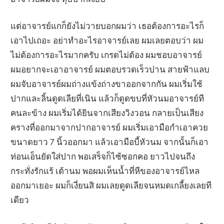
แต่อาจารย์แกก็ยังไม่วายบอกผมว่า เธอต้องการอะไรก็
เอาไปเถอะ อย่าทำอะไรอาจารย์เลย ผมเลยตอบว่า ผม
ไม่ต้องการอะไรมากครับ เกรดไม่ต้อง ผมชอบอาจารย์
ผมอยากจะเอาอาจารย์ ผมตอบรวดเร็วปาน สายฟ้าแลบ
ผมจับอาจารย์ผมถ่างแข้งถ่างขาออกจากกัน ผมเริ่มใช้
ปากและลิ้นดูดเลียที่เนิน แล้วก็ดูดขบที่หัวนมอาจารย์ที
คนละข้าง ผมเริ่มได้ยินจากเสียงวิงวอน กลายเป็นเสียง
ครางที่ออกมาจากปากอาจารย์ ผมเริ่มเอามือกำเอาควย
ขนาดยาว 7 นิ้วออกมา แล้วเอามือบี้หัวนม จากนั้นก็เอา
ท่อนเอ็นยัดใส่ปาก พอเสร็จก็ไซ้ซอกคอ ยาวไปจนถึง
กระทั่งรักแร้ เต้านม พอผมเห็นน้ำที่หีของอาจารย์ไหล
ออกมาเยอะ ผมก็เงี่ยนสิ ผมเลยดูดเลียจนหมดเกลี้ยงเลยที
เดียว