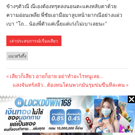
เล่าประสบการณ์เรื่องเสียว
แนวสวิงกิ้ง
Previous
เสียวก็เสียว อายก็อาย อย่าทำอะไรหนูเลย…
Post
Post:
Next
แสงจันทร์สลัว…ต้องทนโดนพวกมันรุมข่มขืนทีละคน
navigation
Post: