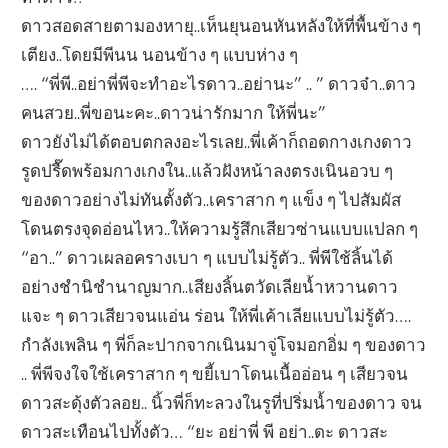
ดาวสอดสายตามองหายุ..เห็นยุนอนหันหลังให้ที่พื้นข้าง ๆ
เตียง..โดยมีพีนน นอนข้าง ๆ แบบห่าง ๆ
…. “พี่พี..อย่าพี่พีจะทำอะไรดาว..อย่านะ” .. ” ดาวจ๋า..ดาว
คนสวย..พี่ขอนะคะ..ดาวน่ารักมาก ให้พี่นะ”
ดาวยังไม่ได้ตอบตกลงอะไรเลย..พี่เค้าก็ถอดกางเกงดาว
รูดปรื๊ดพร้อมกางเกงใน..แล้วฝังหน้าลงตรงเนินอวบ ๆ
ของดาวอย่างไม่ทันตั้งตัว..เคราสาก ๆ แข็ง ๆ ไปสัมผัส
โดนตรงจุดอ่อนไหว..ให้ความรู้สึกเสียวซ่านแบบแปลก ๆ
“อา..” ดาวเผลอครางเบา ๆ แบบไม่รู้ตัว.. พี่พีใช้ลิ้นได้
อย่างชำนิชำนาญมาก..เสียงลิ้นตวัดเลียน้ำหวานดาว
แจะ ๆ ดาวเสียวจนแอ่น ร่อน ให้พี่เค้าเลียแบบไม่รู้ตัว….
กำลังเพลิน ๆ พี่ก็ละปากจากเนินมาจู่โจมอกอิ่ม ๆ ของดาว
.. พี่พีจงใจใช้เคราสาก ๆ ขยี้เบาโดนเนื้ออ่อน ๆ เสียวจน
ดาวสะดุ้งตัวลอย.. นิ้วพี่ก็ทะลวงในรูที่ปริ่มน้ำของดาว จน
ดาวสะเทือนไปทั้งตัว… “ยะ อย่าพี่ พี อย่า..ดะ ดาวสะ