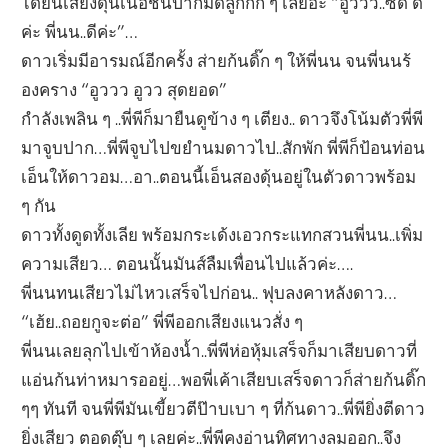
ได้ยินเสียงดุ้นเนื้อชนปากมดลูกกึก ๆ เลยอ่ะ “อูววว..ซี๊ด ดี
ค่ะ พี่นน..ดีค่ะ”…
ดาวเริ่มมีอารมณ์อีกครั้ง ส่ายก้นดิ๊ก ๆ ให้พี่นน จนพี่นนร้
องคราง “อูววว อูวว สุดยอด”
กำลังเพลิน ๆ ..พี่พีก็มายืนดูข้าง ๆ เตียง.. ดาวจึงโน้มตัวพี่พี
มาจูบปาก…พี่พีจูบไปขยำนมดาวไป..สักพัก พี่พีก็ป้อนท่อน
เอ็นให้ดาวอม…อา..ตอนนี้เอ็นสองดุ้นอยู่ในตัวดาวพร้อม
ๆ กัน
ดาวทั้งดูดทั้งเลีย พร้อมกระเด้งเอวกระแทกสวนพี่นน..เพิ่ม
ความเสียว… ตอนนั้นมันส์ลืมเพื่อนไปแล้วค่ะ….
พี่นนทนเสียวไม่ไหวเสร็จไปก่อน.. ฟุบลงคาหลังดาว…
“เฮ้ย..ถอยกูจะต่อ” พี่พีออกเสียงแนวสั่ง ๆ
พี่นนเลยลุกไปเข้าห้องน้ำ..พี่พีห่อหุ้มเสร็จก็มาเสียบดาวที่
แอ่นก้นท่าหมารออยู่…พอพี่เค้าเสียบเสร็จดาวก็ส่ายก้นดิ๊ก
ๆๆ ทันที จนพี่พีมันเขี้ยวตีป๊าบเบา ๆ ที่ก้นดาว..พี่พียิ่งตีดาว
ยิ่งเสียว ตอดตุ๊บ ๆ เลยค่ะ..พี่พีคงอ่านทิศทางลมออก..จึง