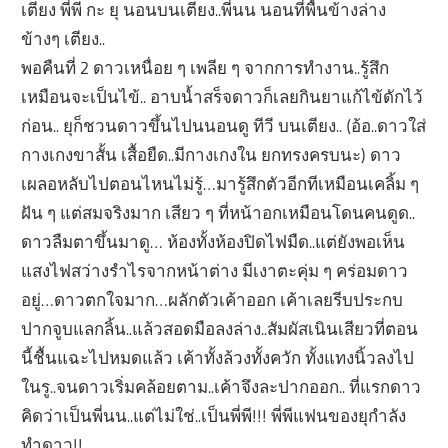
เตียง พี่พี กะ ยุ นอนบนเตียง..พี่นน นอนที่พื้นข้างล่าง
ข้างๆ เตียง..
พอคืนที่ 2 ดาวเหนื่อย ๆ เพลีย ๆ จากการทำงาน..รู้สึก
เหมือนจะเป็นไข้.. อาบน้ำสร็จดาวก็เลยกินยาแก้ไข้ดักไว้
ก่อน.. ยุก็ชวนดาวขึ้นไปนนอนดู ทีวี บนเตียง.. (อ้อ..ดาวใส่
กางเกงขาสั้น เสื้อยืด..มีกางเกงใน ยกทรงครบนะ) ดาว
เผลอหลับไปตอนไหนไม่รู้…มารู้สึกตัวอีกทีเหมือนเคลิ้ม ๆ
ฝัน ๆ แต่สมจริงมาก เสียว ๆ ที่หน้าอกเหมือนโดนคนดูด..
ดาวลืมตาขึ้นมาดู… ห้องทั้งห้องปิดไฟมืด..แต่ยังพอเห็น
แสงไฟสว่างรำไรจากหน้าต่าง มีเงาตะคุ่ม ๆ คร่อมดาว
อยู่…ดาวตกใจมาก…ผลักตัวเค้าออก เค้าเลยรีบประกบ
ปากจูบแลกลิ้น..แล้วสอดมือลงล่าง..สัมผัสเนินเสียวที่ตอน
นี้ชื้นแฉะไปหมดแล้ว เค้าทั้งล้วงทั้งควัก ทั้งแทงนิ้วลงไป
ในรู..จนดาวเริ่มคล้อยตาม..เค้าจึงละปากออก.. ที่แรกดาว
คิดว่าเป็นพี่นน..แต่ไม่ใช่..เป็นพี่พี!!! พี่พีแฟนของยุกำลัง
ทำดาว!!