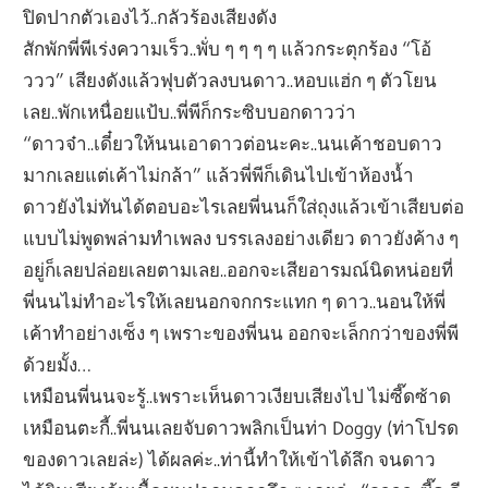
ปิดปากตัวเองไว้..กลัวร้องเสียงดัง
สักพักพี่พีเร่งความเร็ว..พั่บ ๆ ๆ ๆ ๆ แล้วกระตุกร้อง “โอ้
ววว” เสียงดังแล้วฟุบตัวลงบนดาว..หอบแฮ่ก ๆ ตัวโยน
เลย..พักเหนื่อยแป้บ..พี่พีก็กระซิบบอกดาวว่า
“ดาวจ๋า..เดี๋ยวให้นนเอาดาวต่อนะคะ..นนเค้าชอบดาว
มากเลยแต่เค้าไม่กล้า” แล้วพี่พีก็เดินไปเข้าห้องน้ำ
ดาวยังไม่ทันได้ตอบอะไรเลยพี่นนก็ใส่ถุงแล้วเข้าเสียบต่อ
แบบไม่พูดพล่ามทำเพลง บรรเลงอย่างเดียว ดาวยังค้าง ๆ
อยู่ก็เลยปล่อยเลยตามเลย..ออกจะเสียอารมณ์นิดหน่อยที่
พี่นนไม่ทำอะไรให้เลยนอกจกกระแทก ๆ ดาว..นอนให้พี่
เค้าทำอย่างเซ็ง ๆ เพราะของพี่นน ออกจะเล็กกว่าของพี่พี
ด้วยมั้ง…
เหมือนพี่นนจะรู้..เพราะเห็นดาวเงียบเสียงไป ไม่ซี๊ดซ้าด
เหมือนตะกี้..พี่นนเลยจับดาวพลิกเป็นท่า Doggy (ท่าโปรด
ของดาวเลยล่ะ) ได้ผลค่ะ..ท่านี้ทำให้เข้าได้ลึก จนดาว