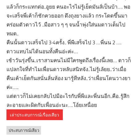
แล้วก็กระแทกต่อ..อูยย คนอะไรไม่รู้เย็ดมันส์เป็นบ้า…. พอ
จะเสร็จพี่เค้าก็ชักควยออก ดึงถุงยางแล้ว กระโดดขึ้นมา
คร่อมตัวดาวไว้ ..มือสาว ๆ ๆ จนน้ำพุ่งใส่นมดาวเต็มไป
หมด..
คืนนั้นดาวเสร็จไป 3-4ครั้ง.. พี่พีเสร็จไป 3 …พี่นน 2 ….
ดาวแทบไม่ได้นอนทั้งคืนอ่ะค่ะ…
เช้าวันรุ่งขึ้น..เราสามคนไม่มีใครพูดถึงเรื่องนี้เลย… ดาวก็
แปลกใจที่ทำไมเพื่อนดาวหลับสนิทจัง..ไม่รู้เล้ยย..ว่าเมื่อ
คืนเค้าเย็ดกันสนั่นลั่นห้อง มารู้ทีหลัง..ว่าเพื่อนโดนวางยา
ค่ะ…..
แต่ดาวก็ไม่เคยกลับไปมีอะไรกับพี่พีและพี่นนอีก..คือ..รู้สึก
ละอายและผิดกับเพื่อนอ่ะนะ….โอ้ยเหนื่อย
เล่าประสบการณ์เรื่องเสียว
ประสบการณ์เสียว