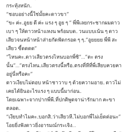
กระทุ้งหนัก..
“ชอบอย่างนี้ใช่มั้ยคะดาวขา”
“ขะ ค่ะ..อูยย ดี ค่ะ แรง ๆ อูย ๆ ” พี่พีเลยกระชากผมดาว
เบา ๆ ให้ดาวหน้าแหงน พร้อมบด.. วนแบบเน้น ๆ ดาว
เสียวจนหน้าหน้าส่ายกัดฟัดกรอด ๆ ๆ..”อูยยยย พี่พี สะ
เสียว ซี้ดดดด”
“ไหนคะ..ดาวเสียวตรงไหนบอกพี่ซิ”…”ตะ ตรง
นั้น”…”ตรงไหน..เสียวตรงนี้หรือ..ตรงที่หีที่พี่เสียบควยคา
อยู่นี่หรือคะ”
ดาวเงียบไม่ตอบ หน้าชาวาบ ๆ ด้วยความอาย.. ดาวไม่
เคยได้ยินอะไรแรง ๆ แบบนี้มาก่อน..
โดยเฉพาะจากปากพี่พี..ที่ปกติพูดจาน่ารักมาก คะขา
ตลอด..
“เงียบทำไมคะ..บอกสิ..ว่าเสียวหี..ไม่บอกพี่ไม่เย็ดต่อนะ”
โอยยิ่งฟังดาวยิ่งอารมณ์กระเจิง…