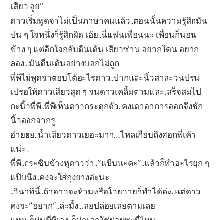
เสียว อูย”
ดาวเริ่มพูดจาไม่เป็นภาษาคนแล้ว..ตอนนั้นความรู้สึกมัน
ปน ๆ ใจหนึ่งก็รู้สึกผิด เฮ้ย..นี่แฟนเพื่อนนะ เพื่อนก็นอน
ข้าง ๆ แต่อีกใจกลับตื่นเต้น เสียวซ่าน อยากโดน อยาก
ลอง.. มันตื่นเต้นอย่างบอกไม่ถูก
พี่พีไม่พูดจาตอบโต้อะไรดาว..ปากและนิ้วสาละวนปรน
เปรอให้ดาวเสียวสุด ๆ จนดาวเคลิ้มตามและเสร็จสมไป
กะนิ้วพี่พี..พี่พีเห็นดาวกระตุกตัว..คงเดาอาการออกจึงชัก
นิ้วออกจากรู
อ๋ายยย..น้ำเสียวดาวเยอะมาก…ไหลเกือบถึงศอกพี่เค้า
แน่ะ..
พี่พี..กระซิบข้างหูดาวว่า..”แป๊บนะคะ”..แล้วก็ทำอะไรยุก ๆ
แป๊บนึง..คงจะใส่ถุงยางอ่ะนะ
..วินาทีนี้..ถ้าดาวจะห้ามหรือโวยวายก็ทำได้ค่ะ..แต่ดาว
คงจะ”อยาก”..ล่ะมั้ง..เลยปล่อยเลยตามเลย
แหม..ก็หุ่นพี่พีเอง..ก็น่าเอาใช่ย่อยซะที่ไหน…