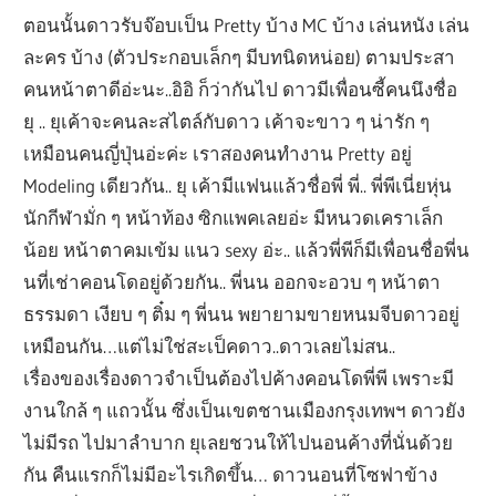
ตอนนั้นดาวรับจ๊อบเป็น Pretty บ้าง MC บ้าง เล่นหนัง เล่น
ละคร บ้าง (ตัวประกอบเล็กๆ มีบทนิดหน่อย) ตามประสา
คนหน้าตาดีอ่ะนะ..อิอิ ก็ว่ากันไป ดาวมีเพื่อนซี้คนนึงชื่อ
ยุ .. ยุเค้าจะคนละสไตล์กับดาว เค้าจะขาว ๆ น่ารัก ๆ
เหมือนคนญี่ปุ่นอ่ะค่ะ เราสองคนทำงาน Pretty อยู่
Modeling เดียวกัน.. ยุ เค้ามีแฟนแล้วชื่อพี่ พี่.. พี่พีเนี่ยหุ่น
นักกีฬามั่ก ๆ หน้าท้อง ซิกแพคเลยอ่ะ มีหนวดเคราเล็ก
น้อย หน้าตาคมเข้ม แนว sexy อ่ะ.. แล้วพี่พีก็มีเพื่อนชื่อพี่น
นที่เช่าคอนโดอยู่ด้วยกัน.. พี่นน ออกจะอวบ ๆ หน้าตา
ธรรมดา เงียบ ๆ ติ๋ม ๆ พี่นน พยายามขายหนมจีบดาวอยู่
เหมือนกัน…แต่ไม่ใช่สะเป็คดาว..ดาวเลยไม่สน..
เรื่องของเรื่องดาวจำเป็นต้องไปค้างคอนโดพี่พี เพราะมี
งานใกล้ ๆ แถวนั้น ซึ่งเป็นเขตชานเมืองกรุงเทพฯ ดาวยัง
ไม่มีรถ ไปมาลำบาก ยุเลยชวนให้ไปนอนค้างที่นั่นด้วย
กัน คืนแรกก็ไม่มีอะไรเกิดขึ้น… ดาวนอนที่โซฟาข้าง