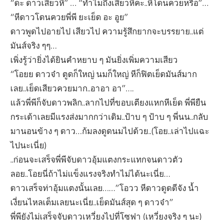
“ดะ ดาวเสียวหี” … “ทำไมถึงเสียวหีคะ..หีโดนควยหรือ”…
“หีดาวโดนควยพี่พี ยะเย็ด อะ อูย”
ดาวพูดไปอายไป เสียวไป ความรู้สึกยากจะบรรยาย..แต่
มันส์จริง ๆๆ…
เพิ่งรู้ว่ายิ่งได้ยินคำหยาบ ๆ มันยิ่งเพิ่มความเสียว
“โอยย ดาวจ๋า ตูดก็ใหญ่ นมก็ใหญ่ หีก็ฟิตเย็ดมันส์มาก
เลย..เย็ดเสียวควยมาก..อาอา อา”….
แล้วพี่พีก็จับดาวพลิก..ลากไปที่ขอบเตียงแหกหีเย็ด พี่พียืน
กระเด้าเลยมีแรงส่งมากกว่าเดิม..ป้าบ ๆ ป้าบ ๆ พี่นน..กลับ
มานอนข้าง ๆ ดาว…ก้มลงดูดนมไปด้วย..(โอย..เล่าไปแฉะ
ไปนะเนี่ย)
..ก่อนจะเสร็จพี่พีจับดาวอุ้มแตงกระแทกจนดาวตัว
ลอย..โอยนี่ถ้าไม่แข็งแรงจริงทำไม่ได้นะเนี่ย…
ดาวเสร็จท่าอุ้มแตงนั้นเลย……”โอวว หีดาวดูดดีจัง น้ำ
เงี่ยนไหลเต็มเลยนะเนี่ย..เย็ดมันส์สุด ๆ ดาวจ๋า”
พี่พียังไม่เสร็จจับดาวเหวี่ยงไปที่โซฟา (เหวี่ยงจริง ๆ นะ)