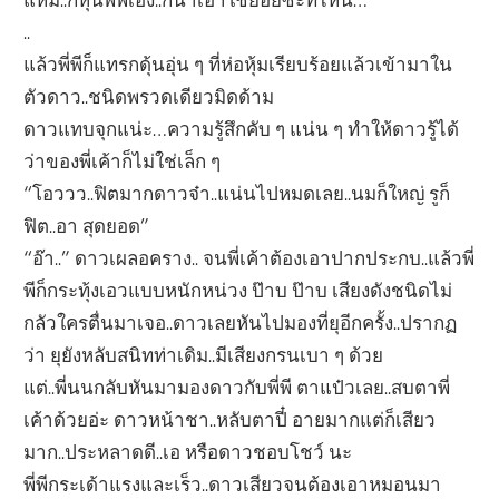
..
แล้วพี่พีก็แทรกดุ้นอุ่น ๆ ที่ห่อหุ้มเรียบร้อยแล้วเข้ามาใน
ตัวดาว..ชนิดพรวดเดียวมิดด้าม
ดาวแทบจุกแน่ะ…ความรู้สึกคับ ๆ แน่น ๆ ทำให้ดาวรู้ได้
ว่าของพี่เค้าก็ไม่ใช่เล็ก ๆ
“โอววว..ฟิตมากดาวจ๋า..แน่นไปหมดเลย..นมก็ใหญ่ รูก็
ฟิต..อา สุดยอด”
“อ๊า..” ดาวเผลอคราง.. จนพี่เค้าต้องเอาปากประกบ..แล้วพี่
พีก็กระทุ้งเอวแบบหนักหน่วง ป๊าบ ป๊าบ เสียงดังชนิดไม่
กลัวใครตื่นมาเจอ..ดาวเลยหันไปมองที่ยุอีกครั้ง..ปรากฏ
ว่า ยุยังหลับสนิทท่าเดิม..มีเสียงกรนเบา ๆ ด้วย
แต่..พี่นนกลับหันมามองดาวกับพี่พี ตาแป๋วเลย..สบตาพี่
เค้าด้วยอ่ะ ดาวหน้าชา..หลับตาปี๋ อายมากแต่ก็เสียว
มาก..ประหลาดดี..เอ หรือดาวชอบโชว์ นะ
พี่พีกระเด้าแรงและเร็ว..ดาวเสียวจนต้องเอาหมอนมา