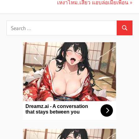
Post
Post:
Next
เหงาไหม..เสียว แอบล่อเมียเพื่อน
navigation
Post: