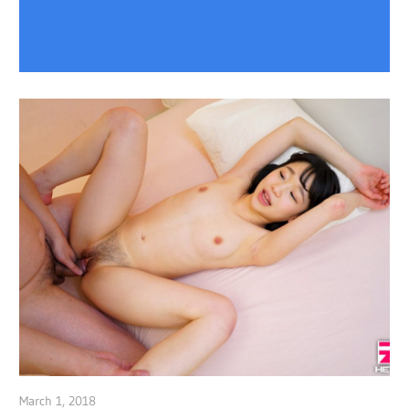
March 1, 2018
admin