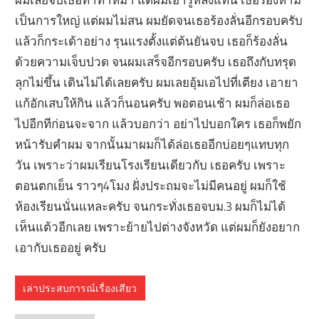
เป็นการใหญ่ แต่ผมไม่สน ผมยัดจนเธอร้องลั่นอีกรอบครับ
แล้วก็กระเด้าอย่าง รุนแรงตั้งแต่ต้นยันจบ เธอก็ร้องลั่น
ด้วยความเจ็บปวด จนผมเสร็จอีกรอบครับ เธอถึงกับทรุด
ลุกไม่ขึ้น เดินไม่ได้เลยครับ ผมเลยอุ้มเอไปที่เตียง เอายา
แก้อักเสบให้กิน แล้วก็นอนครับ พอตอนเช้า ผมก็ล่อเธอ
ไปอีกทีก่อนจะจาก แล้วบอกว่า อย่าไปบอกใคร เธอก็พยัก
หน้ารับคำผม จากนั้นมาผมก็ได้ล่อเธออีกบ่อยๆแทบทุก
วัน เพราะว่าผมเรียนโรงเรียนเดียวกับ เธอครับ เพราะ
ตอนตกเย็น ราวๆ4โมง ฝั่งประถมจะไม่มีคนอยู่ ผมก็ใช้
ห้องเรียนนั่นแหละครับ จนกระทั่งเธอจบม.3 ผมก็ไม่ได้
เห็นแต้วอีกเลย เพราะย้ายไปต่างจังหวัด แต่ผมก็ยังอยาก
เอากับเธออยู่ ครับ
เล่าประสบการณ์เรื่องเสียว