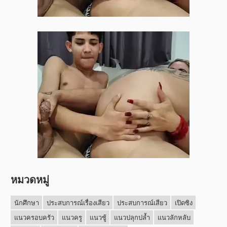
หมวดหมู่
นักศึกษา
ประสบการณ์เรื่องเสียว
ประสบการณ์เสียว
เปิดซิง
แนวครอบครัว
แนวครู
แนวชู้
แนวปลุกปล้ำ
แนวลักหลับ