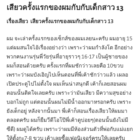
เสียวครั้งแรกของผมกับกับเด็กสาว 13
เรื่องเสียว เสียวครั้งแรกของผมกับกับเด็กสาว 13
ผม จะเล่าครั้งแรกของเซ็กส์ของผมเลยนะครับ ผมอายุ 15
แต่ผมสนใจไอ้เรื่องอย่างว่า เพราะว่าผมกำลังโต อีกอย่าง
พวกคนงานรุ่นพี่วัยรุ่นที่อายุราวๆ 16-17 เป็นผู้ชายของ
ผมก็สอนด้วยครับ ครั้งแรกที่ผมชักว่าวเลยคือ 10ขวบ
เพราะว่าผมบังเอิญไปเห็นตอนที่พี่เค้าชักว่าวแล้ว เผลอ
เปิดประตูไปไม่ตั้งใจ ผมเห็นน่าสนุกดี เค้าก็เลยสอนผม
ตอนนั้นติดใจเลยครับ เพราะว่ามันเสียว มีความสุขอย่าง
บอกไม่ถูก แต่ตอนนั้นผมไม่มีน้ำออกมาหรอกครับ เพราะ
ยังเด็กอยู่ หลังจากนั้นมา พี่เค้าก็สอนเรื่องเสียวให้ผมมา
ตลอดครับ ผมก็ยืมวีดีโอโป๊พี่เค้าดูบ่อยๆ(ตอนนั้นยังไม่มี
ซีดี) ผมดูได้ครับ เพราะว่าผมมีห้องส่วนตัวที่พ่อกับแม่แยก
ให้ตั้งกะ7-8 ขวบ เค้าเลยซื้อเฟอนิเจอร์ครบให้เลยครับ