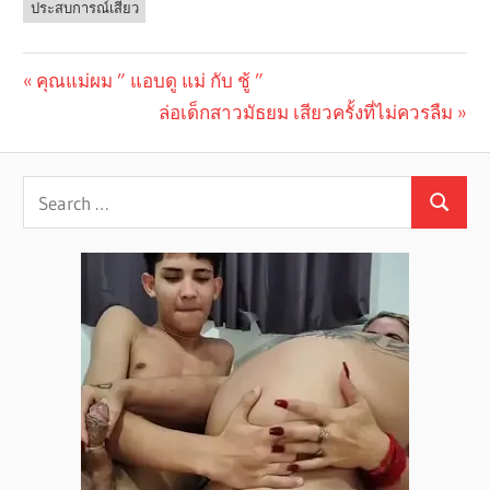
ประสบการณ์เสียว
Previous
คุณแม่ผม ” แอบดู แม่ กับ ชู้ ”
Post
Post:
Next
ล่อเด็กสาวมัธยม เสียวครั้งที่ไม่ควรลืม
navigation
Post: