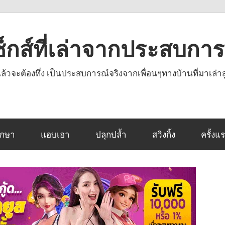
งเซ็กส์ที่เล่าจากประสบกา
านแล้วจะต้องทึ่ง เป็นประสบการณ์จริงจากเพื่อนๆทางบ้านที่มาเล่าส
ึกษา
แอบเอา
ปลุกปล้ำ
สวิงกิ้ง
ครั้งแ