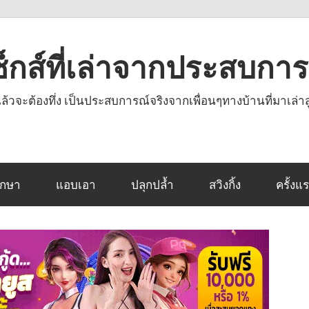
งเซ็กส์ที่เล่าจากประสบกา
านแล้วจะต้องทึ่ง เป็นประสบการณ์จริงจากเพื่อนๆทางบ้านที่มาเล่าส
ึกษา
แอบเอา
ปลุกปล้ำ
สวิงกิ้ง
ครั้งแ