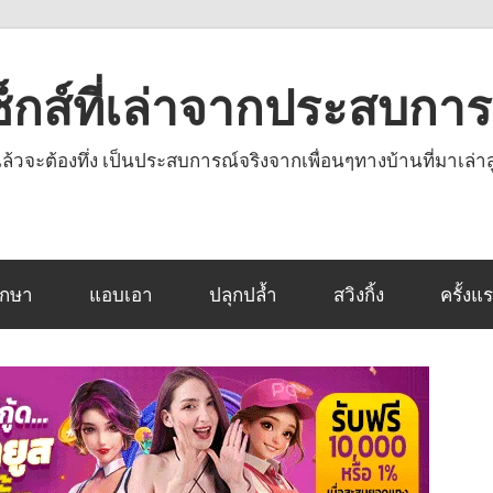
งเซ็กส์ที่เล่าจากประสบกา
านแล้วจะต้องทึ่ง เป็นประสบการณ์จริงจากเพื่อนๆทางบ้านที่มาเล่าส
ึกษา
แอบเอา
ปลุกปล้ำ
สวิงกิ้ง
ครั้งแ