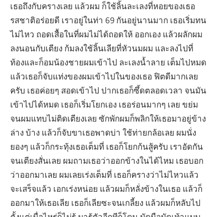
เธอถึงกับครางเลย แล้วผม ก็ใช้ลิ้นละเลงที่หอยของเธอ
รสชาติอร่อยดี เราอยู่ในท่า 69 กันอยู่นานมาก เธอเริ่มทน
ไม่ไหว ถอดเสื้อในที่ผมไม่ได้ถอดให้ ออกเอง แล้วผลักผม
ลงนอนกับเตียง ก้มลงใช้ลิ้นเลียที่หัวนมผม และลงไปที่
ท้องและก็อมน้องชายผมเข้าไป ละเลงน้ำลาย เต็มไปหมด
แล้วเธอก็จับแท่งของผมเข้าไปในของเธอ ฟิตดีมากเลย
ครับ เธอค่อยๆ สอดเข้าไป ปากเธอก็ซึ้ดตลอดเวลา จนมัน
เข้าไปได้หมด เธอก็เริ่มโยกเอง เธอร่อนมากๆ เลย ขย่ม
จนผมแทบไม่ติดเตียงเลย ซักพักผมก็พลิกให้เธอมาอยู่ข้าง
ล่าง บ้าง แล้วก็จับขาเธอพาดบ่า ใช้ท่ายกล้อเลย ผมนั่ง
ยองๆ แล้วก็กระทุ้งเธอเต็มที่ เธอก็โยกก้นสู้ครับ เราอัดกัน
จนเตียงสั่นเลย ผมถามเธอว่าออกข้างในได้ไหม เธอบอก
ว่าออกมาเลย ผมเลยเร่งเต็มที่ เธอก็ครางว่าไม่ไหวแล้ว
จะเสร็จแล้ว เอกเร่งหน่อย แล้วผมก็หลั่งข้างในเธอ แล้วก็
ออกมาให้เธอเลีย เธอก็เลียซะจนเกลี้ยง แล้วผมก็หลับไป
ตั้งแต่เมื่อไหร่ก็ไม่รู้ มารู้ตัวอีกทีก็โดน มัดมือมัดเท้าแบบ