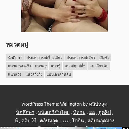
หมวดหมู่
นักศึกษา
ประสบการณ์เรื่องเสียว
ประสบการณ์เสียว
เปิดซิง
แนวครอบครัว
แนวครู
แนวชู้
แนวปลุกปล้ำ
แนวลักหลับ
แนวสวิง
แนวสวิงกิ้ง
แอบเอาลักหลับ
WordPress Theme: Wellington by
คลิปหลุด
นักศึกษา
,
หนังเอวีซับไทย
,
หีหอม
,
xxx
,
ดูคลิป
,
หี
,
คลิปโป๊
,
คลิปหลุด
,
xxx
,
โดจิน
,
คลิปหลุดทาง
บ้าน
,
คลิปโป้
,
คลิปโป๊
,
คลิปโป๊
,
เย็ดไทย
,
คลิป