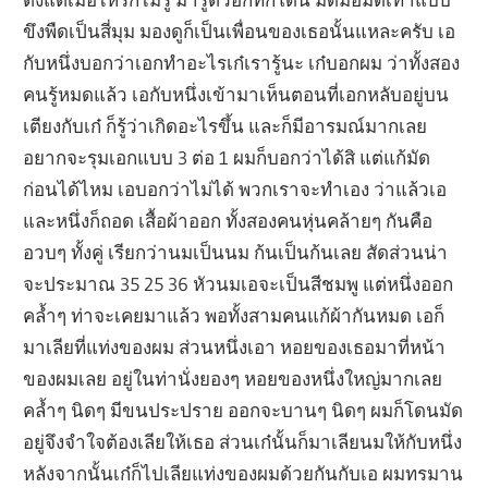
ขึงพืดเป็นสี่มุม มองดูก็เป็นเพื่อนของเธอนั้นแหละครับ เอ
กับหนึ่งบอกว่าเอกทำอะไรเก๋เรารู้นะ เก๋บอกผม ว่าทั้งสอง
คนรู้หมดแล้ว เอกับหนึ่งเข้ามาเห็นตอนที่เอกหลับอยู่บน
เตียงกับเก๋ ก็รู้ว่าเกิดอะไรขึ้น และก็มีอารมณ์มากเลย
อยากจะรุมเอกแบบ 3 ต่อ 1 ผมก็บอกว่าได้สิ แต่แก้มัด
ก่อนได้ไหม เอบอกว่าไม่ได้ พวกเราจะทำเอง ว่าแล้วเอ
และหนึ่งก็ถอด เสื้อผ้าออก ทั้งสองคนหุ่นคล้ายๆ กันคือ
อวบๆ ทั้งคู่ เรียกว่านมเป็นนม ก้นเป็นก้นเลย สัดส่วนน่า
จะประมาณ 35 25 36 หัวนมเอจะเป็นสีชมพู แต่หนึ่งออก
คล้ำๆ ท่าจะเคยมาแล้ว พอทั้งสามคนแก้ผ้ากันหมด เอก็
มาเลียที่แท่งของผม ส่วนหนึ่งเอา หอยของเธอมาที่หน้า
ของผมเลย อยู่ในท่านั่งยองๆ หอยของหนึ่งใหญ่มากเลย
คล้ำๆ นิดๆ มีขนประปราย ออกจะบานๆ นิดๆ ผมก็โดนมัด
อยู่จึงจำใจต้องเลียให้เธอ ส่วนเก๋นั้นก็มาเลียนมให้กับหนึ่ง
หลังจากนั้นเก๋ก็ไปเลียแท่งของผมด้วยกันกับเอ ผมทรมาน