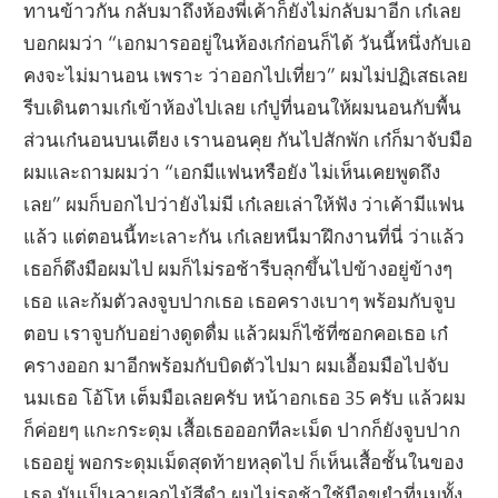
ทานข้าวกัน กลับมาถึงห้องพี่เค้าก็ยังไม่กลับมาอีก เก๋เลย
บอกผมว่า “เอกมารออยู่ในห้องเก๋ก่อนก็ได้ วันนี้หนึ่งกับเอ
คงจะไม่มานอน เพราะ ว่าออกไปเที่ยว” ผมไม่ปฏิเสธเลย
รีบเดินตามเก๋เข้าห้องไปเลย เก๋ปูที่นอนให้ผมนอนกับพื้น
ส่วนเก๋นอนบนเตียง เรานอนคุย กันไปสักพัก เก๋ก็มาจับมือ
ผมและถามผมว่า “เอกมีแฟนหรือยัง ไม่เห็นเคยพูดถึง
เลย” ผมก็บอกไปว่ายังไม่มี เก๋เลยเล่าให้ฟัง ว่าเค้ามีแฟน
แล้ว แต่ตอนนี้ทะเลาะกัน เก๋เลยหนีมาฝึกงานที่นี่ ว่าแล้ว
เธอก็ดึงมือผมไป ผมก็ไม่รอช้ารีบลุกขึ้นไปข้างอยู่ข้างๆ
เธอ และก้มตัวลงจูบปากเธอ เธอครางเบาๆ พร้อมกับจูบ
ตอบ เราจูบกับอย่างดูดดื่ม แล้วผมก็ไซ้ที่ซอกคอเธอ เก๋
ครางออก มาอีกพร้อมกับบิดตัวไปมา ผมเอื้อมมือไปจับ
นมเธอ โอ้โห เต็มมือเลยครับ หน้าอกเธอ 35 ครับ แล้วผม
ก็ค่อยๆ แกะกระดุม เสื้อเธอออกทีละเม็ด ปากก็ยังจูบปาก
เธออยู่ พอกระดุมเม็ดสุดท้ายหลุดไป ก็เห็นเสื้อชั้นในของ
เธอ มันเป็นลายลูกไม้สีดำ ผมไม่รอช้าใช้มือขยำที่นมทั้ง