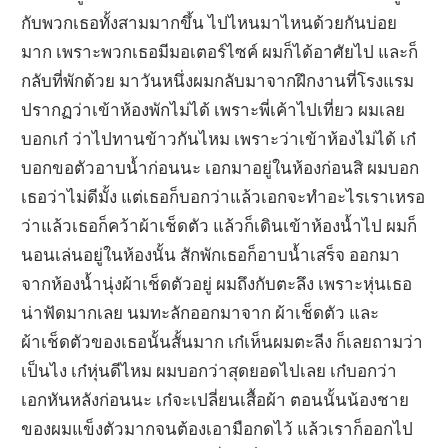
กับพวกเธอทั้งสามมากขึ้น ไปไหนมาไหนด้วยกันบ่อย
มาก เพราะพวกเธอมีมอเตอร์ไซค์ ผมก็ได้อาศัยไป และก็
กลับที่พักด้วย มาวันหนึ่งผมกลับมาจากฝึกงานที่โรงแรม
ปรากฏว่าเข้าห้องพักไม่ได้ เพราะพี่เค้าไปเที่ยว ผมเลย
บอกเก๋ ว่าไปทานข้าวกันไหม เพราะว่าเข้าห้องไม่ได้ เก๋
บอกขอตัวอาบน้ำก่อนนะ เอกมาอยู่ในห้องก่อนสิ ผมบอก
เธอว่าไม่ดีมั้ง แต่เธอก็บอกว่าแล้วเอกจะทำอะไรเราเหรอ
ว่าแล้วเธอก็คว้าผ้าเช็ดตัว แล้วก็เดินเข้าห้องน้ำไป ผมก็
นอนเล่นอยู่ในห้องนั้น สักพักเธอก็อาบน้ำเสร็จ ออกมา
จากห้องน้ำนุ่งผ้าเช็ดตัวอยู่ ผมถึงกับตะลึง เพราะหุ่นเธอ
น่าฟัดมากเลย นมทะลักออกมาจาก ผ้าเช็ดตัว และ
ผ้าเช็ดตัวของเธอนั้นสั้นมาก เก๋เห็นผมตะลีง ก็เลยถามว่า
เป็นไง เก๋หุ่นดีไหม ผมบอกว่าสุดยอดไปเลย เก๋บอกว่า
เอกหันหลังก่อนนะ เก๋จะเปลี่ยนเสื้อผ้า ตอนนั้นน้องชาย
ของผมแข็งตัวมากจนต้องเอามือกดไว้ แล้วเราก็ออกไป