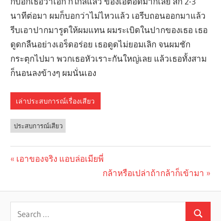
ก็บอกเธอว่าเอก ก็ใกล้แล้ว ของเอตอดมากเลย สัก 2-3
นาทีต่อมา ผมก็บอกว่าไม่ไหวแล้ว เอรีบถอนออกมาแล้ว
รีบเอาปากมารูดให้ผมแทน ผมระเบิดในปากของเธอ เธอ
ดูดกลืนอย่างเอร็ดอร่อย เธอดูดไม่ยอมเลิก จนผมชัก
กระตุกไปมา พวกเธอหัวเราะกันใหญ่เลย แล้วเธอทั้งสาม
ก็นอนลงข้างๆ ผมนั่นเอง
เล่าประสบการณ์เรื่องเสียว
ประสบการณ์เสียว
Previous
เอาของจริง แอบล่อเมียพี่
Post
Post:
Next
กล้าหรือเปล่าถ้ากล้าก็เข้ามา
navigation
Post: