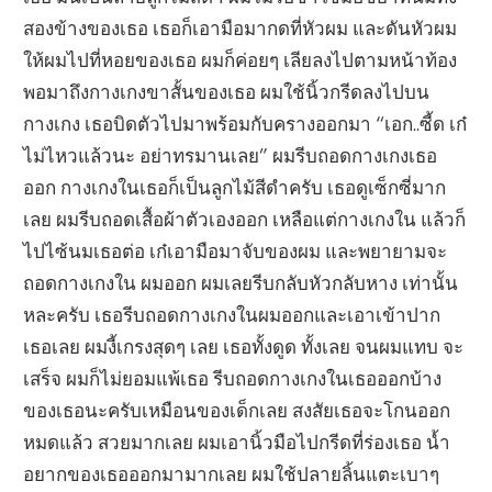
สองข้างของเธอ เธอก็เอามือมากดที่หัวผม และดันหัวผม
ให้ผมไปที่หอยของเธอ ผมก็ค่อยๆ เลียลงไปตามหน้าท้อง
พอมาถึงกางเกงขาสั้นของเธอ ผมใช้นิ้วกรีดลงไปบน
กางเกง เธอบิดตัวไปมาพร้อมกับครางออกมา “เอก..ซี้ด เก๋
ไม่ไหวแล้วนะ อย่าทรมานเลย” ผมรีบถอดกางเกงเธอ
ออก กางเกงในเธอก็เป็นลูกไม้สีดำครับ เธอดูเซ็กซี่มาก
เลย ผมรีบถอดเสื้อผ้าตัวเองออก เหลือแต่กางเกงใน แล้วก็
ไปไซ้นมเธอต่อ เก๋เอามือมาจับของผม และพยายามจะ
ถอดกางเกงใน ผมออก ผมเลยรีบกลับหัวกลับหาง เท่านั้น
หละครับ เธอรีบถอดกางเกงในผมออกและเอาเข้าปาก
เธอเลย ผมงี้เกรงสุดๆ เลย เธอทั้งดูด ทั้งเลย จนผมแทบ จะ
เสร็จ ผมก็ไม่ยอมแพ้เธอ รีบถอดกางเกงในเธอออกบ้าง
ของเธอนะครับเหมือนของเด็กเลย สงสัยเธอจะโกนออก
หมดแล้ว สวยมากเลย ผมเอานิ้วมือไปกรีดที่ร่องเธอ น้ำ
อยากของเธอออกมามากเลย ผมใช้ปลายลิ้นแตะเบาๆ