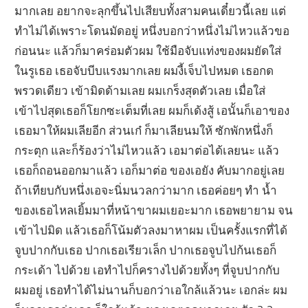
มากเลย อยากจะลุกขึ้นไปเสียบทั้งสามคนเดี๋ยวนี้เลย แต่
ทำไม่ได้เพราะโดนมัดอยู่ หนึ่งบอกว่าหนึ่งไม่ไหวแล้วขอ
ก่อนนะ แล้วก็มาคร่อมตัวผม ใช้มือจับแท่งของผมยัดใส่
ในรูเธอ เธอจับบีบแรงมากเลย ผมงี้เจ็บไปหมด เธอกด
พรวดเดียว เข้ามิดด้ามเลย ผมเกร็งสุดตัวเลย เมื่อใส่
เข้าไปสุดเธอก็โยกซะเต็มที่เลย ผมก็เด้งสู้ เอนั้นก็เอาของ
เธอมาให้ผมเลียอีก ส่วนเก๋ ก็มาเลียนมให้ ซักพักหนึ่งก็
กระตุก และก็ร้องว่าไม่ไหวแล้ว เอมาต่อได้เลยนะ แล้ว
เธอก็ถอนออกมาแล้ว เอก็มาต่อ ของเอยัง คับมากอยู่เลย
ถ้าเทียบกับหนึ่งเอจะนิ่มนวลกว่ามาก เธอค่อยๆ ทำ น้ำ
ของเธอไหลเยิ้มมาที่หน้าขาผมเยอะมาก เธอพยายาม จน
เข้าไปมิด แล้วเธอก็โน้มตัวลงมาหาผม เป็นครั้งแรกที่ได้
จูบปากกับเธอ ปากเธอเรียวเล็ก ปากเธอจูบไปก้นเธอก็
กระเด้า ไปด้วย เอทำไปก็ครางไปด้วยทั้งๆ ที่จูบปากกับ
ผมอยู่ เธอทำได้ไม่นานก็บอกว่าเอใกล้แล้วนะ เอกล่ะ ผม