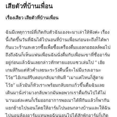
เสียตัวที่บ้านเพื่อน
เรื่องเสียว เสียตัวที่บ้านเพื่อน
ฉันมีเหตุการณ์ที่เกิดกับตัวฉันเองจะมาเล่าให้ฟังค่ะ เรื่อง
นี้เกิดขึ้นวันที่ฉันได้ไปนอนที่บ้านเพื่อนก่อนจะถึงก็ได้พา
กันแวะร้านสะดวกซื้อเพื่อซื้อเครื่องดื่มแอลกอฮอลล์พอไป
ถึงถึงฉันก็เห็นแฟนเพื่อนฉันนั่งดื่มกับเพื่อนเขาที่ชื่ออาร์ม
อยู่ก่อนแล้วฉันเลยกล่าวทักทายแอบแซวเล่นไป “ เฮ้ย
เกมส์กินแต่หัวค่ำเลยนะระวังคืนนี้จะไม่มีแรงเอานะ
โว้ย”ไอ้เกมส์รีบตอบกลับมาทันที “เมาแค่ไหนก็สู้ตาย
โว้ย” แล้วมันก็หัวเราะพร้อมกลับยกแก้วขึ้นดื่มฉันเลย
เดินมานั่งร่วมวงกลับพวกมันพอพวกเราดื่มกันไปได้ไม่
นานแต่ละคนก็เริ่มออกอาการพอเมาได้ทีกันแล้วก็พากัน
แยกย้ายไปนอนโดยให้อาร์มไปนอนกลางบ้านและให้ฉัน
ไปนอนห้องอาร์มแทนพอฉันนอนไปได้สักพักอาร์มก็เกิด