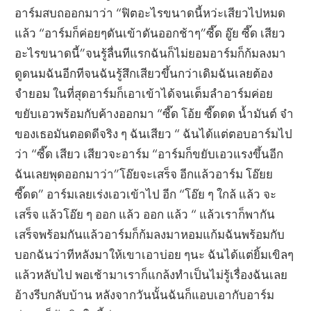
อาร์มสบถออกมาว่า “ฟิตอะไรขนาดนี้หว่ะเสียวไปหมด
แล้ว “อาร์มก็ค่อยๆดันเข้าดันออกช้าๆ”ซี๊ด อู๊ย ซี๊ด เสียว
อะไรขนาดนี้”จนรู้ลื่นทีแรกฉันก็ไม่ยอมอาร์มก็ก้มลงมา
ดูดนมฉันอีกทีจนฉันรู้สึกเสียวขึ้นกว่าเดิมฉันเลยต้อง
จำยอม ในที่สุดอาร์มก็เอาเข้าได้จนเต็มลำอาร์มค่อย
ขยับเอวพร้อมกับค้างออกมา “ซี๊ด โอ้ย ซี๊ดดด น้ำมันต์ จ๋า
ของเธอมันตอดดีจริง ๆ ฉันเสียว “ ฉันได้แต่ตอบอาร์มไป
ว่า “ซี๊ด เสียว เสียวจะอาร์ม “อาร์มก็ขยับเอวแรงขึ้นอีก
ฉันเลยพุดออกมาว่า”โอ๊ยจะเสร็จ อีกแล้วอาร์ม โอ๊ยย
ซี๊ดด” อาร์มเลยเร่งเอวเข้าไป อีก “โอ๊ย ๆ ใกล้ แล้ว จะ
เสร็จ แล้วโอ๊ย ๆ ออก แล้ว ออก แล้ว “ แล้วเราก็พากัน
เสร็จพร้อมกันแล้วอาร์มก็ก้มลงมาหอมแก้มฉันพร้อมกับ
บอกฉันว่าทีหลังมาให้เขาเอาบ่อย ๆนะ ฉันได้แต่ยิ้มเขิลๆ
แล้วหลับไป พอเช้ามาเราก็แกล้งทำเป็นไม่รู้เรื่องฉันเลย
อ้างรีบกลับบ้าน หลังจากวันนั้นฉันก็แอบเอากับอาร์ม