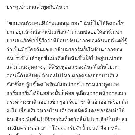
ประตูเข้ามาแล้วพูดกับฉันว่า
“ขอนอนด้วยคนดิข้างนอกยุงเยอะ” ฉันก็ไม่ได้คิดอะไร
มากอยู่แล้วก็ถือว่าเป็นเพื่อนกันก็เลยปล่อยให้อาร์มเข้า
มานอนสักพักก็รู้สึกว่ามีมือมาจับน่าอกของฉันพอฉันดูก็รู้
ว่าเป็นมือใครฉันเลยแกล้งเฉยอาร์มก็เริ่มจับน่าอกของ
ฉันเร็วขึ้นแล้วลุกขึ้นมาดึงเสื้อฉันขึ้นให้ไปอยู่บนน่าอก
แล้วก้มลงดูดตรงจุกสีสีชมพูอ่อนของฉันสลับกันไปมา
ตอนนี้ฉันเริ่มคุมตัวเองไม่ไหวเผลอครองออกมาเสียง
ดัง”ซี๊ดด อู้ย ซี๊ดด”พร้อมโยกน่าอกไปตามแรงดูดของ
อาร์มอาร์มได้ยินอย่างนั้นก็ค่อย ๆเลื่อนจากหน้าอกลงมา
ตรงหว่างขาฉันอย่างช้า ๆอาร์มยกขาฉันอ้าออกพร้อมก้ม
ลงไป เรื่องเสียวทางบ้าน เลียตรงเม็ดสีแดงของฉันทำให้
ฉันเสียวเพิ่มขึ้นไปอีกอาร์มทั้งตวัดลิ้นไปมาเลียขึ้นเลียลง
จนฉันครางออกมา “ โอ้ยยอาร์มจ๋าน้ำมนต์เสียวเหลือ