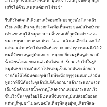
มาไม่รู้ตัวจนมันเสร็จฉีดน้ำอุ่นๆเข้าไปในรูของหนู หนูก็
เสร็จไปด้วยเลย คนต่อมาไม่รอช้า
รีบดึงใหล่คนที่เพิงเอาเสร็จออกมันบอกกูรอไม่ไหวแล้ว
เงี่ยนเหลือเกิน หนูต้องตกใจเมื่อเห็นควยของมันใหญ่มาก
เท่าแขนหนูได้ หนูพยายามดิ้นรนแต่ก็ถูกจับอย่างแน่น
หนา หนูพยายามบอกมันว่าไม่เอาแล้วแต่เสียงไม่ออกได้
แต่นอนส่ายหน้าไปมามันหัวเราะบอกว่ารูบานแน่มึงไอ้ 2
คนที่จับขาหนูอยู่มันแยกขาหนูออกอีกจนรูหีหนูอ้าออกมี
น้ำเงี่ยนไหลออกมาแล้วมันไม่รอช้ารีบกดเข้าไปในรูหี
หนูมันพยายามดันเข้าไปจนหนูเจ็บมากมันจะฉีกออก
จากกันให้ได้มันค่อยๆเข้าไปทีระน้อยๆๆๆจนหมดแล้วมัน
พูดว่าหีอีนี่คับจริงๆแล้วมันก็ดึงออกมาแล้วกระแทกพรวด
เดียวมิดด้ามเลยน้ำตาหนูไหลพรากเลยมันกระแทกเร็ว
ขึ้นเร็วขึ้นๆๆๆเรื่อยไอ้ 2 คนที่จับขาหนูมันปล่อยมือออก
แต่หนูก็หุบขาไม่ลงของมันเต็มรูหีหนูอยู่หนูเสียวหีและ