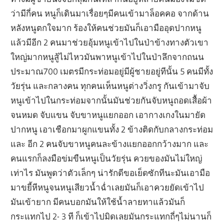
ว่ามีกี่คน หนูก็เดินมาเรื่อยๆมีคนเข้ามาล็อคคอ จากด้าน
หลังหนูตกใจมาก ร้องให้คนช่วยมันก็เอามืออุดปากหนู
แล้วมีอีก 2 คนมาช่วยอุ้มหนูเข้าไปในป่าข้างทางตัวเขา
ใหญ่มากหนูสู้ไม่ไหวมันพาหนูเข้าไปในป่าลึกจากถนน
ประมาณ700 เมตรมีกระท่อมอยู่มีผู้ชายอยู่ทีนั้น 5 คนมีทั้ง
วัยรุ่น และกลางคน ทุกคนเห็นหนูต่างวิ่งกรู กันเข้ามาจับ
หนูเข้าไปในกระท่อมจากนั้นมันช่วยกันจับหนูถอดเสื้อผ้า
จนหมด จับแขน จับขาหนูแยกออก เอากางเกงในมายัด
ปากหนู เอาเชือกมาผูกแขนทั้ง 2 ข้างติดกับกลางกระท่อม
และ อีก 2 คนจับขาหนูคนละข้างแยกออกกว้างมาก และ
คนแรกก็ลงมือข่มขืนหนูเป็นวัยรุ่น ควยของมันไม่ใหญ่
เท่าไร มันพูดว่าตัวเล็กๆ น่ารักดีขอเย็ดซักทีนะมันเอามือ
มาขยี้หีหนูจนหนูเสียวน้ำฉ่ำเลยมันก็เอาควยยัดเข้าไป
มันเข้ายาก มีคนบอกมันให้ใช้น้ำลายทาแล้วมันก็
กระแทกไป 2- 3 ที ก็เข้าไปมิดเลยมันกระแทกถี่ๆไม่นานก็