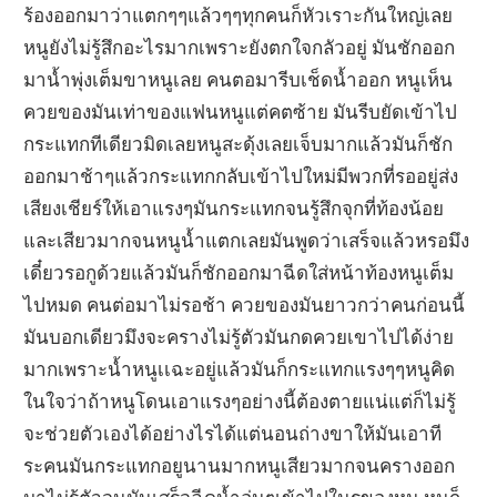
ร้องออกมาว่าแตกๆๆแล้วๆๆทุกคนก็หัวเราะกันใหญ่เลย
หนูยังไม่รู้สึกอะไรมากเพราะยังตกใจกลัวอยู่ มันชักออก
มาน้ำพุ่งเต็มขาหนูเลย คนตอมารีบเช็ดน้ำออก หนูเห็น
ควยของมันเท่าของแฟนหนูแต่คตซ้าย มันรีบยัดเข้าไป
กระแทกทีเดียวมิดเลยหนูสะดุ้งเลยเจ็บมากแล้วมันก็ชัก
ออกมาช้าๆแล้วกระแทกกลับเข้าไปใหม่มีพวกที่รออยู่ส่ง
เสียงเชียร์ให้เอาแรงๆมันกระแทกจนรู้สึกจุกที่ท้องน้อย
และเสียวมากจนหนูน้ำแตกเลยมันพูดว่าเสร็จแล้วหรอมึง
เดี๋ยวรอกูด้วยแล้วมันก็ชักออกมาฉีดใส่หน้าท้องหนูเต็ม
ไปหมด คนต่อมาไม่รอช้า ควยของมันยาวกว่าคนก่อนนี้
มันบอกเดียวมึงจะครางไม่รู้ตัวมันกดควยเขาไปได้ง่าย
มากเพราะน้ำหนูเเฉะอยู่แล้วมันก็กระแทกแรงๆๆหนูคิด
ในใจว่าถ้าหนูโดนเอาแรงๆอย่างนี้ต้องตายแน่แต่ก็ไม่รู้
จะช่วยตัวเองได้อย่างไรได้แต่นอนถ่างขาให้มันเอาที
ระคนมันกระแทกอยูนานมากหนูเสียวมากจนครางออก