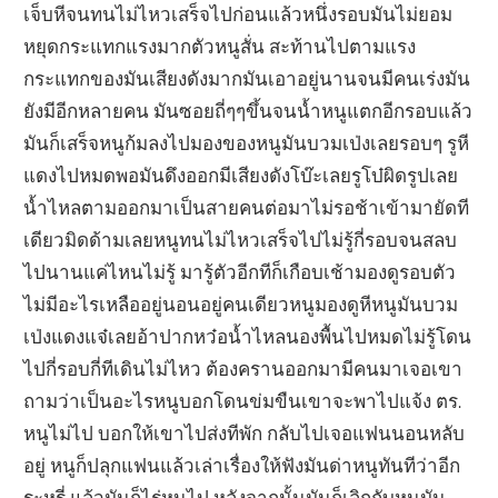
เจ็บหีจนทนไม่ไหวเสร็จไปก่อนแล้วหนึ่งรอบมันไม่ยอม
หยุดกระแทกแรงมากตัวหนูสั่น สะท้านไปตามแรง
กระแทกของมันเสียงดังมากมันเอาอยู่นานจนมีคนเร่งมัน
ยังมีอีกหลายคน มันซอยถี่ๆๆขึ้นจนน้ำหนูแตกอีกรอบแล้ว
มันก็เสร็จหนูก้มลงไปมองของหนูมันบวมเป่งเลยรอบๆ รูหี
แดงไปหมดพอมันดึงออกมีเสียงดังโบ๊ะเลยรูโบ๋ผิดรูปเลย
น้ำไหลตามออกมาเป็นสายคนต่อมาไม่รอช้าเข้ามายัดที
เดียวมิดด้ามเลยหนูทนไม่ไหวเสร็จไปไม่รู้กี่รอบจนสลบ
ไปนานแค่ไหนไม่รู้ มารู้ตัวอีกทีก็เกือบเช้ามองดูรอบตัว
ไม่มีอะไรเหลืออยู่นอนอยู่คนเดียวหนูมองดูหีหนูมันบวม
เป่งแดงแจ๋เลยอ้าปากหว๋อน้ำไหลนองพื้นไปหมดไม่รู้โดน
ไปกี่รอบกี่ทีเดินไม่ไหว ต้องครานออกมามีคนมาเจอเขา
ถามว่าเป็นอะไรหนูบอกโดนข่มขืนเขาจะพาไปแจ้ง ตร.
หนูไม่ไป บอกให้เขาไปส่งทีพัก กลับไปเจอแฟนนอนหลับ
อยู่ หนูก็ปลุกแฟนแล้วเล่าเรื่องให้ฟังมันด่าหนูทันทีว่าอีก
ระหรี่ แล้วมันก็ไร่หนูไป หลังจากนั้นมันก็เลิกกับหนูมัน