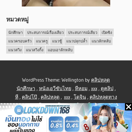
หมวดหมู่
นักศึกษา
ประสบการณ์เรื่องเสียว
ประสบการณ์เสียว
เปิดซิง
แนวครอบครัว
แนวครู
แนวชู้
แนวปลุกปล้ำ
แนวลักหลับ
แนวสวิง
แนวสวิงกิ้ง
แอบเอาลักหลับ
WordPress Theme: Wellington by
คลิปหลุด
นักศึกษา
,
หนังเอวีซับไทย
,
หีหอม
,
xxx
,
ดูคลิป
,
หี
,
คลิปโป๊
,
คลิปหลุด
,
xxx
,
โดจิน
,
คลิปหลุดทาง
บ้าน
,
คลิปโป้
,
คลิปโป๊
,
คลิปโป๊
,
เย็ดไทย
,
คลิป
หลุดไทย
.