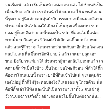
จนเริ่มเช้าแล้ว เริ่มเห็นหน้าแต่ละคน แล้ว ไอ้ 5 คนที่เป็น
เพื่อนกับเกตกับสา เราจำหน้าได้ หมด แต่ไอ้ 4 คนที่ตอน
นี้รุมเราอยู่นี่แต่ละคนหุ่นยังกับกรรมกร เหมือนพวกอีสาน
ทำนองนั้น หันไปมองใต้เตียง ก็เห็นชุดเครื่องแบบ รปภ.
กองอยู่ก็เลยคิดว่าพวกนั้นคงเป็น รปภ. ที่คอนโดนี้แห่ละ
พวกนั้นรุมกันอยู่จน 9 โมงยังไม่เลิก จนติ๊กแสบไปหมด
แล้ว และรู้สึกว่าจะโดนมากกว่าเกตกับสาอีกด้วย โดนจน
สลบไปเลย ตื่นขึ้นมาอีกที บ่าย 2 แล้ว เกตมาปลุก เอา
ขนมปังกับกาแฟมาให้ ส่วนพวกผู้ชายกลับไปหมดแล้ว เก
ตถามติ๊กว่าเป็นไงบ้าง เจ็บไหม ขอโทษด้วยนะที่ทำให้ติ๊ก
ต้องมาโดนแบบนี้ เพราะยาอีที่กินเข้าไปแน่ ๆ เลยคุมตัว
เองไม่อยู่ ติ๊กก็ไม่รู้จะตอบยังไง ก็เลย เฉย ๆ โกรธด้วย นั่น
คือที่ติ๊กเล่าให้ฟัง และนั่นก็เป็นการพาเราทั้ง 2 คนเข้าสู่
วังวนของการสวิงกิ้ง อย่างถอนตัวไม่ขึ้นในต่อจากนั้น….