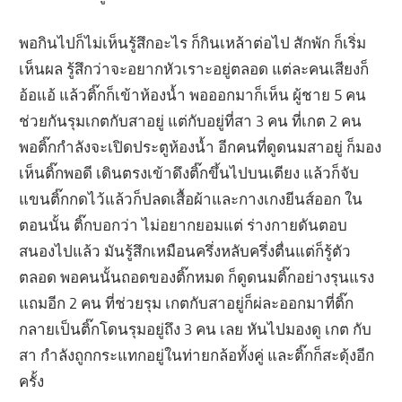
พอกินไปก็ไม่เห็นรู้สึกอะไร ก็กินเหล้าต่อไป สักพัก ก็เริ่ม
เห็นผล รู้สึกว่าจะอยากหัวเราะอยู่ตลอด แต่ละคนเสียงก็
อ้อแอ้ แล้วติ๊กก็เข้าห้องน้ำ พอออกมาก็เห็น ผู้ชาย 5 คน
ช่วยกันรุมเกตกับสาอยู่ แต่กับอยู่ที่สา 3 คน ที่เกต 2 คน
พอติ๊กกำลังจะเปิดประตูห้องน้ำ อีกคนที่ดูดนมสาอยู่ ก็มอง
เห็นติ๊กพอดี เดินตรงเข้าดึงติ๊กขึ้นไปบนเตียง แล้วก็จับ
แขนติ๊กกดไว้แล้วก็ปลดเสื้อผ้าและกางเกงยีนส์ออก ใน
ตอนนั้น ติ๊กบอกว่า ไม่อยากยอมแต่ ร่างกายดันตอบ
สนองไปแล้ว มันรู้สึกเหมือนครึ่งหลับครึ่งตื่นแต่ก็รู้ตัว
ตลอด พอคนนั้นถอดของติ๊กหมด ก็ดูดนมติ๊กอย่างรุนแรง
แถมอีก 2 คน ที่ช่วยรุม เกตกับสาอยู่ก็ผ่ละออกมาที่ติ๊ก
กลายเป็นติ๊กโดนรุมอยู่ถึง 3 คน เลย หันไปมองดู เกต กับ
สา กำลังถูกกระแทกอยู่ในท่ายกล้อทั้งคู่ และติ๊กก็สะดุ้งอีก
ครั้ง