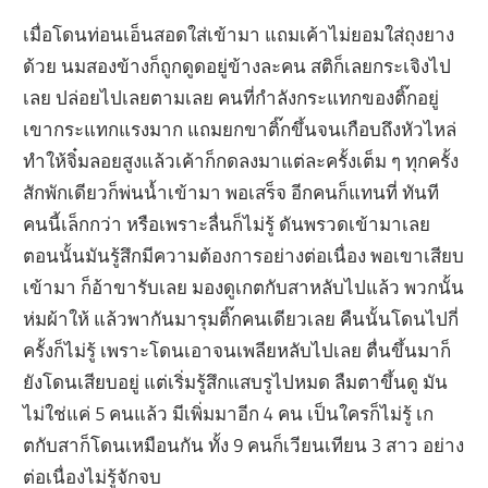
เมื่อโดนท่อนเอ็นสอดใส่เข้ามา แถมเค้าไม่ยอมใส่ถุงยาง
ด้วย นมสองข้างก็ถูกดูดอยู่ข้างละคน สติก็เลยกระเจิงไป
เลย ปล่อยไปเลยตามเลย คนที่กำลังกระแทกของติ๊กอยู่
เขากระแทกแรงมาก แถมยกขาติ๊กขึ้นจนเกือบถึงหัวไหล่
ทำให้จิ๋มลอยสูงแล้วเค้าก็กดลงมาแต่ละครั้งเต็ม ๆ ทุกครั้ง
สักพักเดียวก็พ่นน้ำเข้ามา พอเสร็จ อีกคนก็แทนที่ ทันที
คนนี้เล็กกว่า หรือเพราะลื่นก็ไม่รู้ ดันพรวดเข้ามาเลย
ตอนนั้นมันรู้สึกมีความต้องการอย่างต่อเนื่อง พอเขาเสียบ
เข้ามา ก็อ้าขารับเลย มองดูเกตกับสาหลับไปแล้ว พวกนั้น
ห่มผ้าให้ แล้วพากันมารุมติ๊กคนเดียวเลย คืนนั้นโดนไปกี่
ครั้งก็ไม่รู้ เพราะโดนเอาจนเพลียหลับไปเลย ตื่นขึ้นมาก็
ยังโดนเสียบอยู่ แต่เริ่มรู้สึกแสบรูไปหมด ลืมตาขึ้นดู มัน
ไม่ใช่แค่ 5 คนแล้ว มีเพิ่มมาอีก 4 คน เป็นใครก็ไม่รู้ เก
ตกับสาก็โดนเหมือนกัน ทั้ง 9 คนก็เวียนเทียน 3 สาว อย่าง
ต่อเนื่องไม่รู้จักจบ