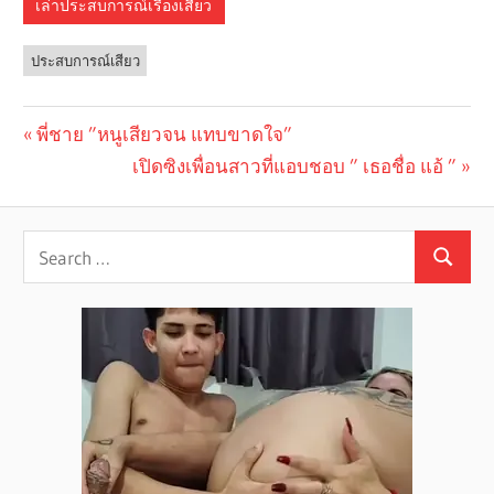
เล่าประสบการณ์เรื่องเสียว
ประสบการณ์เสียว
Previous
พี่ชาย ”หนูเสียวจน แทบขาดใจ”
Post
Post:
Next
เปิดซิงเพื่อนสาวที่แอบชอบ ” เธอชื่อ แอ้ ”
navigation
Post: