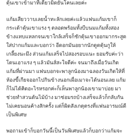
ดุ้นเขาเข้ามาทีเดียวมิดยันโคนเลยค่ะ
แก้มเสียววาบเลยน้ำทะลักเลยค่ะแล้วแฟนแก้มเขาก็
กระเด้าดุ้นเขาแรง ๆ ตลอดพร้อมทั้งบีบนมแก้มทั้งสอง
ข้างแทบแหลกจนเขาใกล้เสร็จก็ชักดุ้นเขาออกมากระสูด
ใส่ปากแก้มและบอกว่า อีดอกมันอยากนักดูดดุ้นกูให้
เกลี้ยงนะมึง ส่วนแก้มเสร็จไปสองรอบแนะ ยอมรับค่ะว่า
โดนเอาแรง ๆ แล้วมันส์สะใจดีค่ะ จนมาถึงเมื่อวันเกิด
แก้มที่ผ่านมา แฟนบอกจะพาลูกน้องมาฉลองวันเกิดให้ที่
ห้องขี้เกียจออกไปกินข้างนอกเผื่อเมาจะได้นอนเลย แก้ม
ก็ไม่ได้คิดอะไรหรอกค่ะก็เห็นพาลูกน้องเขามาบ่อย มา
ช่วยทำสวนต้นไม้บ้าง มาซ่อมรถบ้างเสร็จแล้วก็กลับกัน
ไม่เคยนอนค้างสักครั้ง แต่ก็ผิดสังเกตุตรงที่แฟนอารมณ์ดี
เป็นพิเศษ
พอถามเข้าก็บอกวันนี้เป็นวันพิเศษแล้วก็บอกว่าแก้มจะ