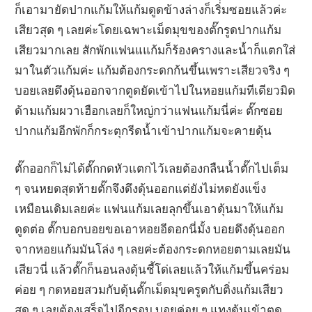
ก็เอามายัดปากแก้มให้แก้มดูดข้างล่างก็เริ่่มซอยแล้วค่ะ
เสียวสุด ๆ เลยค่ะโดยเฉพาะเม็ดมุขของตั๊กรูดปากแก้ม
เสียวมากเลย สักพักแฟนแแก้มก็ร้องครางและน้ำก็แตกใส่
มาในตัวแก้มค่ะ แก้มต้องกระดกก้นขึ้นเพราะเสียวจริง ๆ
บอยเลยดึงดุ้นออกจากตูดยัดเข้าไปในหอยแก้มทีเดียวมิด
ด้ามแก้มผวาเฮือกเลยก็ใหญ่กว่าแฟนแก้มนี่ค่ะ ตั๊กซอย
ปากแก้มอีกพักก็กระตุกรีดน้ำเข้าปากแก้มจะคายดุ้น
ตั๊กออกก็ไม่ได้ตั๊กกดหัวแตกไว้เลยต้องกลืนน้ำตั๊กไปเต็ม
ๆ จนหยดสุดท้ายตั๊กจึงดึงดุ้นออกแต่ยังไม่หดยังแข็ง
เหมือนเดิมเลยค่ะ แฟนแก้มเลยลุกขึ้นเอาดุ้นมาให้แก้ม
ดูดต่อ ตั๊กบอกบอยขอเอาหอยอีดอกนี่มั้ง บอยดึงดุ้นออก
จากหอยแก้มมันโล่ง ๆ เลยค่ะต้องกระดกหอยตามเลยมัน
เสียวนี่ แล้วตั๊กก็นอนลงดุ้นชี้โด่เลยแล้วให้แก้มขึ้นคร่อม
ค่อย ๆ กดหอยสวมกับดุ้นตั๊กเม็ดมุขครูดกับติ่งแก้มเสียว
สุด ๆ เลยต้องเสร็จไปอีกรอบ บอยค่อย ๆ แทงดุ้นเข้าตูด