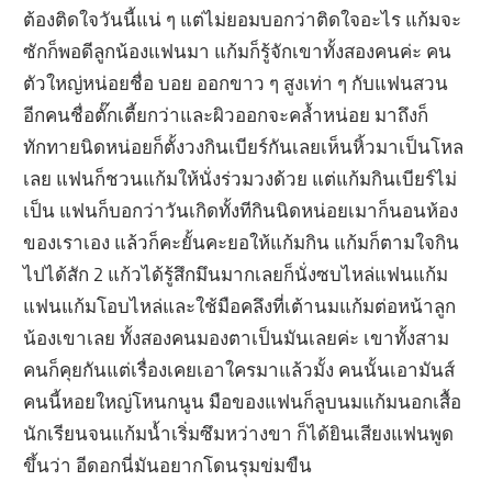
ต้องติดใจวันนี้แน่ ๆ แต่ไม่ยอมบอกว่าติดใจอะไร แก้มจะ
ซักก็พอดีลูกน้องแฟนมา แก้มก็รู้จักเขาทั้งสองคนค่ะ คน
ตัวใหญ่หน่อยชื่อ บอย ออกขาว ๆ สูงเท่า ๆ กับแฟนสวน
อีกคนชื่อตั๊กเตี้ยกว่าและผิวออกจะคล้ำหน่อย มาถึงก็
ทักทายนิดหน่อยก็ตั้งวงกินเบียร์กันเลยเห็นหิ้วมาเป็นโหล
เลย แฟนก็ชวนแก้มให้นั่งร่วมวงด้วย แต่แก้มกินเบียร์ไม่
เป็น แฟนก็บอกว่าวันเกิดทั้งทีกินนิดหน่อยเมาก็นอนห้อง
ของเราเอง แล้วก็คะยั้นคะยอให้แก้มกิน แก้มก็ตามใจกิน
ไปได้สัก 2 แก้วได้รู้สึกมึนมากเลยก็นั่งซบไหล่แฟนแก้ม
แฟนแก้มโอบไหล่และใช้มือคลึงที่เต้านมแก้มต่อหน้าลูก
น้องเขาเลย ทั้งสองคนมองตาเป็นมันเลยค่ะ เขาทั้งสาม
คนก็คุยกันแต่เรื่องเคยเอาใครมาแล้วมั้ง คนนั้นเอามันส์
คนนี้หอยใหญ่โหนกนูน มือของแฟนก็ลูบนมแก้มนอกเสื้อ
นักเรียนจนแก้มน้ำเริ่มซึมหว่างขา ก็ได้ยินเสียงแฟนพูด
ขึ้นว่า อีดอกนี่มันอยากโดนรุมข่มขืน