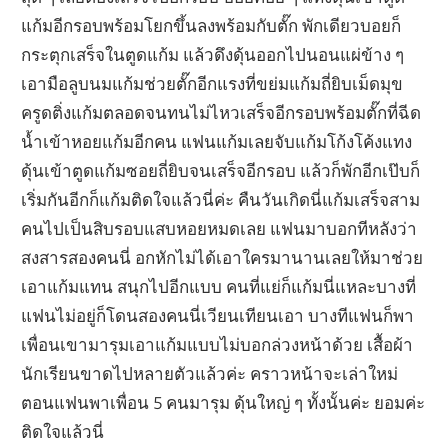
แก้มอีกรอบพร้อมโยกขึ้นลงพร้อมกับตั๊ก พักเดียวบอยก็
กระตุกเสร็จในตูดแก้ม แล้วดึงดุ้นออกไปนอนแผ่ข้าง ๆ
เอามือลูบนมแก้มช่วยตั๊กอีกแรงที่ขย่มแก้มถี่ยิบเม็ดมุข
ครูดติ่งแก้มตลอดจนทนไม่ไหวเสร็จอีกรอบพร้อมตั๊กที่ฉีด
น้ำเข้าหอยแก้มอีกคน แฟนแก้มเลยจับแก้มโก้งโค้งแทง
ดุ้นเข้าตูดแก้มซอยถี่ยิบจนเสร็จอีกรอบ แล้วก็พักอีกเป๊บก็
เริ่มกันอีกก็แก้มติดใจแล้วนี่ค่ะ คืนวันเกิดนี่แก้มเสร็จสาม
คนไปเป็นสิบรอบแสบหอยหมดเลย แฟนมาบอกทีหลังว่า
สงสารสองคนนี่ อกหักไม่ได้เอาใครมานานเลยให้มาช่วย
เอาแก้มแทน สนุกไปอีกแบบ คนที่แย่ก็แก้มนี่แหละบางที่
แฟนไม่อยู่ก็โดนสองคนนี่เวียนเทียนเอา บางทีแฟนก็พา
เพื่อนเขามารุมเอาแก้มแบบไม่บอกล่วงหน้าด้วย เสื้อผ้า
นักเรียนขาดไปหลายตัวแล้วค่ะ คราวหน้าจะเล่าใหม่
ตอนแฟนพาเพื่อน 5 คนมารุม ดุ้นใหญ่ ๆ ทั้งนั้นค่ะ ยอมค่ะ
ติดใจแล้วนี่