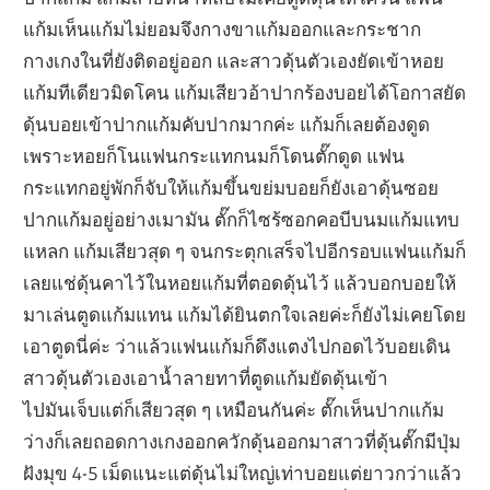
แก้มเห็นแก้มไม่ยอมจึงกางขาแก้มออกและกระชาก
กางเกงในที่ยังติดอยู่ออก และสาวดุ้นตัวเองยัดเข้าหอย
แก้มทีเดียวมิดโคน แก้มเสียวอ้าปากร้องบอยได้โอกาสยัด
ดุ้นบอยเข้าปากแก้มคับปากมากค่ะ แก้มก็เลยต้องดูด
เพราะหอยก็โนแฟนกระแทกนมก็โดนตั๊กดูด แฟน
กระแทกอยู่พักก็จับให้แก้มขึ้นขย่มบอยก็ยังเอาดุ้นซอย
ปากแก้มอยู่อย่างเมามัน ตั๊กก็ไซร้ซอกคอบีบนมแก้มแทบ
แหลก แก้มเสียวสุด ๆ จนกระตุกเสร็จไปอีกรอบแฟนแก้มก็
เลยแช่ดุ้นคาไว้ในหอยแก้มที่ตอดดุ้นไว้ แล้วบอกบอยให้
มาเล่นตูดแก้มแทน แก้มได้ยินตกใจเลยค่ะก็ยังไม่เคยโดย
เอาตูดนี่ค่ะ ว่าแล้วแฟนแก้มก็ดึงแตงไปกอดไว้บอยเดิน
สาวดุ้นตัวเองเอาน้ำลายทาที่ตูดแก้มยัดดุ้นเข้า
ไปมันเจ็บแต่ก็เสียวสุด ๆ เหมือนกันค่ะ ตั๊กเห็นปากแก้ม
ว่างก็เลยถอดกางเกงออกควักดุ้นออกมาสาวที่ดุ้นตั๊กมีปุ่ม
ฝังมุข 4-5 เม็ดแนะแต่ดุ้นไม่ใหญ่เท่าบอยแต่ยาวกว่าแล้ว