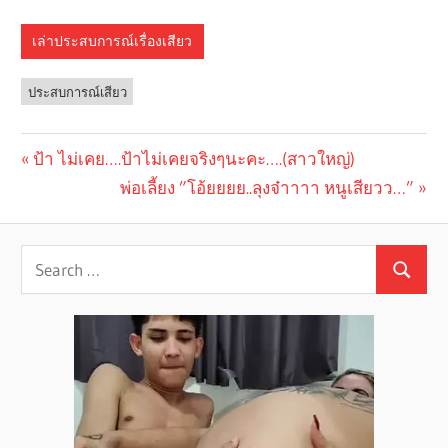
เล่าประสบการณ์เรื่องเสียว
ประสบการณ์เสียว
Previous
ป้า ไม่เคย….ป้าไม่เคยจริงๆนะคะ….(สาวใหญ่)
Post
Post:
Next
พ่อเลี้ยง ”โอ้ยยยย..ลุงจ๋าาาา หนูเสียวว…”
navigation
Post: