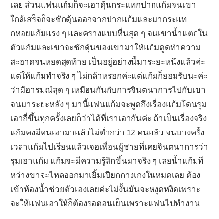
เลย ส่วนแฟนแก้มก็จะเอาดุ้นกระแทกปากแก้มจนเขา
ใกล้เสร็จก็จะชักดุ้นออกจากปากแก้มและมากระแท
กหอยแก้มแรง ๆ และครางแบบหื่นสุด ๆ จนเขาน้ำแตกใน
ตัวแก้มและเขาจะชักดุ้นของเขามาให้แก้มดูดทำความ
สะอาดจนหยดสุดท้าย เป็นอยู่อย่างนี้มาระยะหนึ่งแล้วค่ะ
แต่ให้แก้มทำจริง ๆ ไม่กล้าหรอกค่ะแต่แก้มก็ยอมรับนะค่ะ
ว่ามีอารมณ์สุด ๆ เหมือนกันกับการจินตนาการไปกับเขา
จนมาระยะหลัง ๆ มานี้แฟนแก้มจะพูดถึงเรื่องแก้มโดนรุม
เอาถี่ขึ้นทุกครั้งเลยก็ว่าได้ที่เราเอากันค่ะ ถ้าเป็นเรื่องจริง
แก้มคงมีคนเอามาแล้วไม่ต่ำกว่า 12 คนแล้ว จนบางครั้ง
เวลาแก้มไปเรียนแล้วเจอเพื่อนผู้ชายที่เคยจินตนาการว่า
รุมเอาแก้ม แก้มจะมีความรู้สึกขึ้นมาจริง ๆ เลยน้ำแก้มที
หว่างขาจะไหลออกมาเยิ้มเปียกกางเกงในหมดเลย ต้อง
เข้าห้องน้ำช่วยตัวเองเลยค่ะไม่งั้นมันจะหงุดหงิดเพราะ
จะให้แฟนเอาให้ก็ต้องรอตอนเย็นเพราะแฟนไปทำงาน