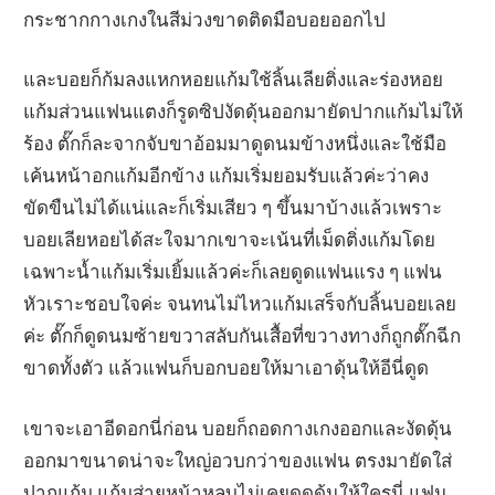
กระชากกางเกงในสีม่วงขาดติดมือบอยออกไป
และบอยก็ก้มลงแหกหอยแก้มใช้ลิ้นเลียติ่งและร่องหอย
แก้มส่วนแฟนแตงก็รูดซิปงัดดุ้นออกมายัดปากแก้มไม่ให้
ร้อง ตั๊กก็ละจากจับขาอ้อมมาดูดนมข้างหนึ่งและใช้มือ
เค้นหน้าอกแก้มอีกข้าง แก้มเริ่มยอมรับแล้วค่ะว่าคง
ขัดขืนไม่ได้แน่และก็เริ่มเสียว ๆ ขึ้นมาบ้างแล้วเพราะ
บอยเลียหอยได้สะใจมากเขาจะเน้นที่เม็ดติ่งแก้มโดย
เฉพาะน้ำแก้มเริ่มเยิ้มแล้วค่ะก็เลยดูดแฟนแรง ๆ แฟน
หัวเราะชอบใจค่ะ จนทนไม่ไหวแก้มเสร็จกับลิ้นบอยเลย
ค่ะ ตั๊กก็ดูดนมซ้ายขวาสลับกันเสื้อที่ขวางทางก็ถูกตั๊กฉีก
ขาดทั้งตัว แล้วแฟนก็บอกบอยให้มาเอาดุ้นให้อีนี่ดูด
เขาจะเอาอีดอกนี่ก่อน บอยก็ถอดกางเกงออกและงัดดุ้น
ออกมาขนาดน่าจะใหญ่อวบกว่าของแฟน ตรงมายัดใส่
ปากแก้ม แก้มส่ายหน้าหลบไม่เคยดูดดุ้นให้ใครนี่ แฟน