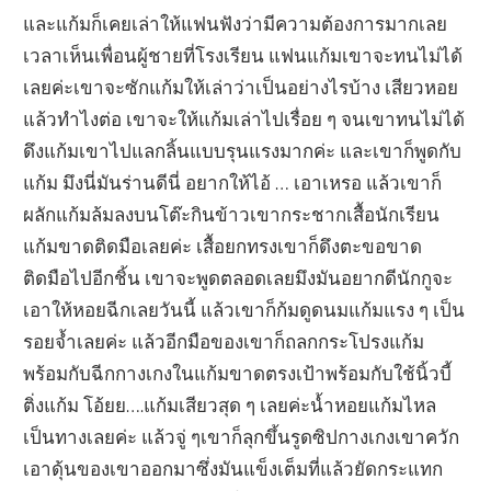
และแก้มก็เคยเล่าให้แฟนฟังว่ามีความต้องการมากเลย
เวลาเห็นเพื่อนผู้ชายที่โรงเรียน แฟนแก้มเขาจะทนไม่ได้
เลยค่ะเขาจะซักแก้มให้เล่าว่าเป็นอย่างไรบ้าง เสียวหอย
แล้วทำไงต่อ เขาจะให้แก้มเล่าไปเรื่อย ๆ จนเขาทนไม่ได้
ดึงแก้มเขาไปแลกลิ้นแบบรุนแรงมากค่ะ และเขาก็พูดกับ
แก้ม มึงนี่มันร่านดีนี่ อยากให้ไอ้ … เอาเหรอ แล้วเขาก็
ผลักแก้มล้มลงบนโต๊ะกินข้าวเขากระชากเสื้อนักเรียน
แก้มขาดติดมือเลยค่ะ เสื้อยกทรงเขาก็ดึงตะขอขาด
ติดมือไปอีกชิ้น เขาจะพูดตลอดเลยมึงมันอยากดีนักกูจะ
เอาให้หอยฉีกเลยวันนี้ แล้วเขาก็ก้มดูดนมแก้มแรง ๆ เป็น
รอยจ้ำเลยค่ะ แล้วอีกมือของเขาก็ถลกกระโปรงแก้ม
พร้อมกับฉีกกางเกงในแก้มขาดตรงเป้าพร้อมกับใช้นิ้วบี้
ติ่งแก้ม โอ้ยย….แก้มเสียวสุด ๆ เลยค่ะน้ำหอยแก้มไหล
เป็นทางเลยค่ะ แล้วจู่ ๆเขาก็ลุกขึ้นรูดซิปกางเกงเขาควัก
เอาดุ้นของเขาออกมาซึ่งมันแข็งเต็มที่แล้วยัดกระแทก