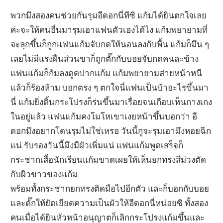
พวกมึงสองคนช่วยกันรุมอีดอกนี่ทีซิ แก้มได้ยินตกใจเลย
ค่ะจะให้คนอื่นมารุมเอาแฟนตัวเองได้ไง แก้มพยายามที่
จะลุกขึ้นก็ถูกแฟนแก้มจับกดให้นอนลงกับพื้น แก้มก็มึน ๆ
เลยไม่มีแรงฝืนส่วนขาก็ถูกตั๊กกับบอยจับกดคนละข้าง
แฟนแก้มก็ก้มลงดูดปากแก้ม แก้มพยายามส่ายหน้าหนี
แล้วก็ร้องห้าม บอกตรง ๆ ตกใจนี่แฟนเป็นบ้าอะไรขึ้นมา
นี่ แก้มยิ่งดิ้นกระโปรงก็ร่นขึ้นมาเรื่อยจนเกือบเห็นกางเกง
ในอยู่แล้ว แฟนแก้มคงโมโหเขาเงยหน้าขึ้นบอกว่า อี
ดอกมึงอยากโดนรุมไม่ใช่เหรอ วันนี้กูจะรุมเอามึงหอยฉีก
แน่ รับรองวันนี้มึงมีผัวเพิ่มแน่ แฟนแก้มพูดเสร็จก็
กระชากเสื้อนักเรียนแก้มขาดเผยให้เห็นยกทรงสีม่วงตัด
กับผิวขาวของแก้ม
พร้อมทั้งกระชากยกทรงติดมือไปอีกตัว และก็บอกกับบอย
และตั๊กให้ยัดเยียดความเป็นผัวให้อีดอกนี่หน่อยซิ ทั้งสอง
คนเมื่อได้ยินหัวหน้าอนุญาตก็เลิกกระโปรงแก้มขึ้นและ