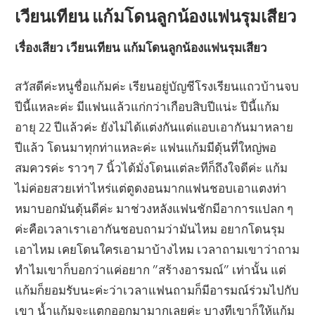
เวียนเทียน แก้มโดนลูกน้องแฟนรุมเสียว
เรื่องเสียว เวียนเทียน แก้มโดนลูกน้องแฟนรุมเสียว
สวัสดีค่ะหนูชื่อแก้มค่ะ เรียนอยู่บัญชีโรงเรียนแถวบ้านจบ
ปีนี้แหละค่ะ มีแฟนแล้วแก่กว่าเกือบสิบปีแน่ะ ปีนี้แก้ม
อายุ 22 ปีแล้วค่ะ ยังไม่ได้แต่งกันแต่แอบเอากันมาหลาย
ปีแล้ว โดนมาทุกท่าแหละค่ะ แฟนแก้มมีดุ้นที่ใหญ่พอ
สมควรค่ะ ราวๆ 7 นิ้วได้มั่งโดนแต่ละทีก็ถึงใจดีค่ะ แก้ม
ไม่ค่อยสวยเท่าไหร่แต่ตูดงอนมากแฟนชอบเอาแตงท่า
หมาบอกมันดุ้นดีค่ะ มาช่วงหลังแฟนชักมีอาการแปลก ๆ
ค่ะคือเวลาเราเอากันชอบถามว่ามันไหม อยากโดนรุม
เอาไหม เคยโดนใครเอามาบ้างไหม เวลาถามเขาว่าถาม
ทำไมเขาก็บอกว่าแค่อยาก ”สร้างอารมณ์” เท่านั้น แต่
แก้มก็ยอมรับนะค่ะว่าเวลาแฟนถามก็มีอารมณ์ร่วมไปกับ
เขา น้ำแก้มจะแตกออกมามากเลยค่ะ บางทีเขาก็ให้แก้ม