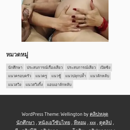
หมวดหมู่
นักศึกษา
ประสบการณ์เรื่องเสียว
ประสบการณ์เสียว
เปิดซิง
แนวครอบครัว
แนวครู
แนวชู้
แนวปลุกปล้ำ
แนวลักหลับ
แนวสวิง
แนวสวิงกิ้ง
แอบเอาลักหลับ
WordPress Theme: Wellington by
คลิปหลุด
นักศึกษา
,
หนังเอวีซับไทย
,
หีหอม
,
xxx
,
ดูคลิป
,