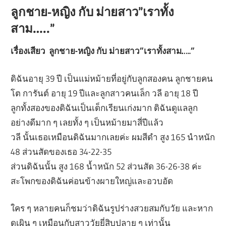
ลูกชาย-หญิง กับ ม่ายสาว”เราทั้ง
สาม…..”
เรื่องเสียว ลูกชาย-หญิง กับ ม่ายสาว”เราทั้งสาม…..”
ดิฉันอายุ 39 ปี เป็นแม่หม้ายที่อยู่กับลูกสองคน ลูกชายคน
โต การันต์ อายุ 19 ปีและลูกสาวคนเล็ก วลี อายุ 18 ปี
ลูกทั้งสองของดิฉันเป็นเด็กเรียนเก่งมาก ดิฉันดูแลลูก
อย่างดีมาก ๆ เลยทั้ง ๆ เป็นหม้ายมาสี่ปีแล้ว
วลี นั้นเธอเหมือนดิฉันมากเลยค่ะ ผมสีดำ สูง 165 นำหนัก
48 ส่วนสัดของเธอ 34-22-35
ส่วนดิฉันนั้น สูง 168 น้ำหนัก 52 ส่วนสัด 36-26-38 ค่ะ
สะโพกของดิฉันค่อนข้างผายใหญ่และอวบอัด
ใคร ๆ หลายคนก็ชมว่าดิฉันรูปร่างสวยสมกับวัย และหาก
ดูเผิน ๆ เหมือนกับสาววัยยี่สิบปลาย ๆ เท่านั้น