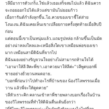
วลีมีอาการตัวเกร็ง..ใช่แล้วเธอเสร็จสมไปแล้ว ดิฉันควร
จะถอยออกไปได้แล้วแต่ขามันไม่ยอมก้าว
เมื่อการันต์กำลังลุกขึ้น..โอ..ควยของเขาชี้โด่ส่าย
โงนเงน..ดิฉันเคยเห็นเขาเปลือยกายครั้งสุดท้ายเมื่อสิบปี
ก่อน
แต่ตอนนี้เขาเป็นหนุ่มแล้ว..แถมรูปหล่อ กล้ามขึ้นเป็นมัด
อย่างน่าหลงใหลและเหนือสิ่งใดเขาเหมือนพ่อของเขา
มาก เหมือนสามีดิฉันที่จากไป
ดิฉันมองอย่างรัญจวนใจอย่างไม่สามารถห้ามใจได้
“เอามาให้ลี สิคะพี่ขา..เอาควยมาให้ลีค่ะ”วลีพูดบอกพี่
ชายอย่างยั่วยวนหมดอาย..
“บอกพี่ก่อนว่าไปทำอะไรที่บ้านของ น้องวิไลพรรณเมื่อ
วาน แล้วพี่จะให้ดูดควย”
วลีหัวเราะคิก คลานเข้าหาพี่ชายพลางบอกเรื่องในบ้าน
ของวิไลพรรณที่ทำให้ดิฉันตื่นเต้นยิ่งกว่า
“พี่รู้ไหม วิไลพรรณน่ะ เป็นผู้หญิงร้อนแรงไวไฟที่สุด