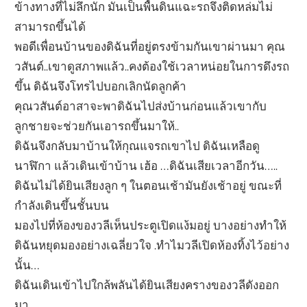
ข้างทางที่ไม่ลึกนัก มันเป็นพื้นดินแฉะรถจึงติดหล่มไม่
สามารถขึ้นได้
พอดีเพื่อนบ้านของดิฉันที่อยู่ตรงข้ามกันเขาผ่านมา คุณ
วสันต์..เขาดูสภาพแล้ว..คงต้องใช้เวลาหน่อยในการดึงรถ
ขึ้น ดิฉันจึงโทรไปบอกเลิกนัดลูกค้า
คุณวสันต์อาสาจะพาดิฉันไปส่งบ้านก่อนแล้วเขากับ
ลูกชายจะช่วยกันเอารถขึ้นมาให้..
ดิฉันจึงกลับมาบ้านให้กุณแจรถเขาไป ดิฉันเหลือดู
นาฬิกา แล้วเดินเข้าบ้าน เฮ้อ …ดิฉันเสียเวลาอีกวัน…..
ดิฉันไม่ได้ยินเสียงลูก ๆ ในตอนเช้ามันยังเช้าอยู่ ขณะที่
กำลังเดินขึ้นชั้นบน
มองไปที่ห้องของวลีเห็นประตูเปิดแง้มอยู่ บางอย่างทำให้
ดิฉันหยุดมองอย่างเฉลี่ยวใจ .ทำไมวลีเปิดห้องทิ้งไว้อย่าง
นั้น…
ดิฉันเดินเข้าไปใกล้พลันได้ยินเสียงครางของวลีดังออก
มา