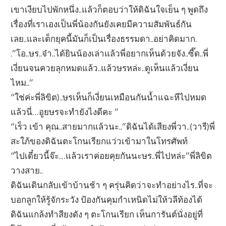
เขาเงียบไปพักหนึ่ง..แล้วก็ตอบว่าให้ดิฉันใจเย็น ๆ พูดถึง
เรื่องที่เราเองเป็นพี่น้องกันยังเคยมีความสัมพันธ์กัน
เลย..และเด็กยุคนี้มันก็เป็นเรื่องธรรมดา..อย่าคิดมาก.
.”โอ..ษร..จ๋า..ได้ยินน้องเล่าแล้วพี่อยากเห็นด้วยจัง..ซี๊ด..พี่
เงี่ยนจนควยลุกหมดแล้ว..แล้วษรหล่ะ..ดูเห็นแล้วเงี่ยน
ไหม..”
“ใช่ค่ะพี่ลิขิต)..ษรเห็นก็เงี่ยนเหมือนกันน้ำแฉะหีไปหมด
แล้วนี่…อูยษรจะทำยังไงดีคะ ”
“เร็ว เข้า คุณ..สายมากแล้วนะ..”ดิฉันได้เสียงพี่วา..(วารี)พี่
สะใภ้ของดิฉันตะโกนเรียกแว่วเข้ามาในโทรศัพท์
“ไปเดี๋ยวนี้จ๊ะ…แล้วเราค่อยคุยกันนะษร..พี่ไปหล่ะ”พี่ลิขิต
วางสาย..
ดิฉันเดินกลับเข้าบ้านช้า ๆ ครุ่นคิดว่าจะทำอย่างไร..ที่จะ
บอกลูกให้รู้จักระวัง ป้องกันคุมกำเหนิดไม่ให้วลีท้องได้
ดิฉันแกล้งทำสียงดัง ๆ ตะโกนเรียก เห็นการันต์นั่งอยู่ที่