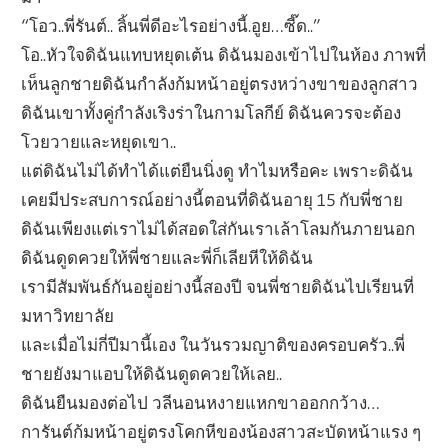
“โอว..พี่รันต์.. ลิ้นพี่ดีอะไรอย่างนี้.อูย…ซี๊ด..”
โอ..หัวใจดิฉันแทบหยุดเต้น ดิฉันมองเข้าไปในห้อง ภาพที่
เห็นลูกชายดิฉันกำลังก้มหน้าอยู่ตรงหว่างขาของลูกสาว
ดิฉันเขาทั้งคู่กำลังเริงร่าในกามโลกีย์ ดิฉันควรจะต้อง
โวยวายและหยุดเขา..
แต่ดิฉันไม่ได้ทำได้แต่ยืนนิ่งดู ทำไมหรือคะ เพราะดิฉัน
เคยมีประสบการณ์อย่างนี้ตอนที่ดิฉันอายุ 15 กับพี่ชาย
ดิฉันเพียงแต่เราไม่ได้สอดใส่กันเราเล้าโลมกันภายนอก
ดิฉันดูดควยให้พี่ชายและพี่ก็เลียหีให้ดิฉัน
เรามีสัมพันธ์กันอยู่อย่างนี้สองปี จนพี่ชายดิฉันไปเรียนที่
มหาวิทยาลัย
และเมื่อไม่กี่ปีมานี้เอง ในวันรวมญาติของครอบครัว..พี่
ชายยังมาแอบให้ดิฉันดูดควยให้เลย..
ดิฉันยืนมองต่อไป วลีนอนหงายแหกขาออกกว้าง…
การันต์ก้มหน้าอยู่ตรงโคกหีของน้องสาวสะบัดหน้าแรง ๆ