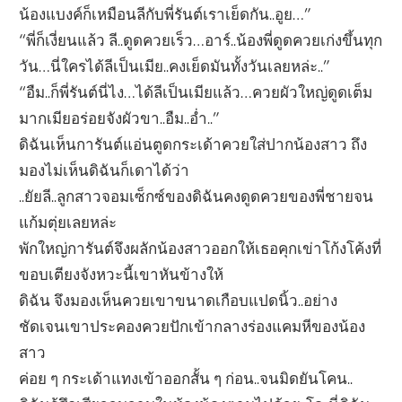
น้องแบงค์ก็เหมือนลีกับพี่รันต์เราเย็ดกัน..อูย…”
“พี่ก็เงี่ยนแล้ว ลี..ดูดควยเร็ว…อาร์..น้องพี่ดูดควยเก่งขึ้นทุก
วัน…นี่ใครได้ลีเป็นเมีย..คงเย็ดมันทั้งวันเลยหล่ะ..”
“อืม..ก็พี่รันต์นี่ไง…ได้ลีเป็นเมียแล้ว…ควยผัวใหญ่ดูดเต็ม
มากเมียอร่อยจังผัวขา..อืม..อ่ำ..”
ดิฉันเห็นการันต์แอ่นตูดกระเด้าควยใส่ปากน้องสาว ถึง
มองไม่เห็นดิฉันก็เดาได้ว่า
..ยัยลี..ลูกสาวจอมเซ็กซ์ของดิฉันคงดูดควยของพี่ชายจน
แก้มตุ่ยเลยหล่ะ
พักใหญ่การันต์จึงผลักน้องสาวออกให้เธอคุกเข่าโก้งโค้งที่
ขอบเตียงจังหวะนี้เขาหันข้างให้
ดิฉัน จึงมองเห็นควยเขาขนาดเกือบแปดนิ้ว..อย่าง
ชัดเจนเขาประคองควยปักเข้ากลางร่องแคมหีของน้อง
สาว
ค่อย ๆ กระเด้าแทงเข้าออกสั้น ๆ ก่อน..จนมิดยันโคน..