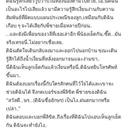
ดิฉันรู้สึกเสียววูบวาบในท้องน้องตามไปด้วย..โอ..นี่ดิฉัน
เป็นอะไรไปเสียแล้ว มามีความรู้สึกเงี่ยนง่านกับความ
สัมพันธ์ที่ผิดแบบแผนประเพณีของลูก..เหมือนกับดิฉัน
เกือบ ๆ จะได้เสียกับพี่ชายเมื่อหลายปีก่อน..
…และยังมีเพื่อนของวลีที่เธอเล่าอีก พี่น้องเย็ดกัน..ซี๊ด…มัน
จริงเหรอนี่..ไม่อยากเชื่อเลย..
ดิฉันตัดใจเดินกลับลงมาและออกไปนอกบ้าน ขณะเดิน
รู้สึกได้ถึงน้ำเงี่ยนที่หลั่งออกมาจนแฉะง่ามขา..
นี่ดิฉันเห็นลูกเย็ดกันแล้วเงี่ยนหรือนี่..ดิฉันหยิบโทรศัพท์
ขึ้นมา..
ดิฉันต้องบอกเรื่องนี้กับใครสักคนที่ไว้ใจได้และเขาจะ
ช่วยดิฉันได้ จึงกดเบอร์ของพี่ลิขิต พี่ชายของดิฉัน
“สวัสดี…ษร…(ดิฉันชื่ออักษร) เป็นไง..ฝนตกมากหรือ
เปล่า..”
ดิฉันตอบและบอกพี่ลิขิต..ถึงเรื่องที่ดิฉันไปแอบเห็นลูกเย็ด
กัน ดิฉันจะทำยังไง..