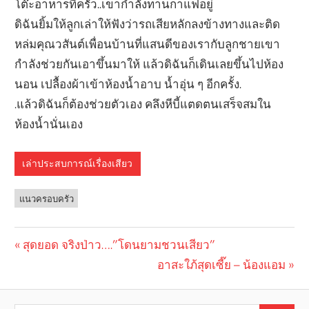
โต๊ะอาหารที่ครัว..เขากำลังทานกาแฟอยู่
ดิฉันยิ้มให้ลูกเล่าให้ฟังว่ารถเสียหลักลงข้างทางและติด
หล่มคุณวสันต์เพื่อนบ้านที่แสนดีของเรากับลูกชายเขา
กำลังช่วยกันเอาขึ้นมาให้ แล้วดิฉันก็เดินเลยขึ้นไปห้อง
นอน เปลื้องผ้าเข้าห้องน้ำอาบ น้ำอุ่น ๆ อีกครั้ง.
.แล้วดิฉันก็ต้องช่วยตัวเอง คลึงหีบี้แตดตนเสร็จสมใน
ห้องน้ำนั่นเอง
เล่าประสบการณ์เรื่องเสียว
แนวครอบครัว
Previous
สุดยอด จริงป่าว….”โดนยามชวนเสียว”
Post
Post:
Next
อาสะใภ้สุดเซี๊ย – น้องแอม
navigation
Post: