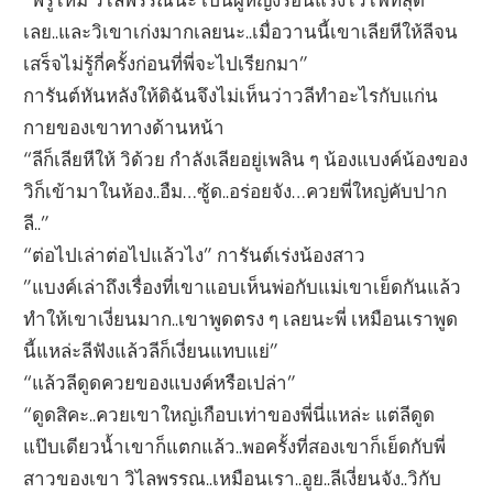
เลย..และวิเขาเก่งมากเลยนะ..เมื่อวานนี้เขาเลียหีให้ลีจน
เสร็จไม่รู้กี่ครั้งก่อนที่พี่จะไปเรียกมา”
การันต์หันหลังให้ดิฉันจึงไม่เห็นว่าวลีทำอะไรกับแก่น
กายของเขาทางด้านหน้า
“ลีก็เลียหีให้ วิด้วย กำลังเลียอยู่เพลิน ๆ น้องแบงค์น้องของ
วิก็เข้ามาในห้อง..อืม…ซู้ด..อร่อยจัง…ควยพี่ใหญ่คับปาก
ลี..”
“ต่อไปเล่าต่อไปแล้วไง” การันต์เร่งน้องสาว
”แบงค์เล่าถึงเรื่องที่เขาแอบเห็นพ่อกับแม่เขาเย็ดกันแล้ว
ทำให้เขาเงี่ยนมาก..เขาพูดตรง ๆ เลยนะพี่ เหมือนเราพูด
นี้แหล่ะลีฟังแล้วลีก็เงี่ยนแทบแย่”
“แล้วลีดูดควยของแบงค์หรือเปล่า”
“ดูดสิคะ..ควยเขาใหญ่เกือบเท่าของพี่นี่แหล่ะ แต่ลีดูด
แป๊บเดียวน้ำเขาก็แตกแล้ว..พอครั้งที่สองเขาก็เย็ดกับพี่
สาวของเขา วิไลพรรณ..เหมือนเรา..อูย..ลีเงี่ยนจัง..วิกับ