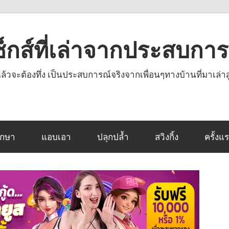
งเซ็กส์ที่เล่าจากประสบกา
านแล้วจะต้องทึ่ง เป็นประสบการณ์จริงจากเพื่อนๆทางบ้านที่มาเล่าส
ึกษา
แอบเอา
ปลุกปล้ำ
สวิงกิ้ง
ครั้งแ