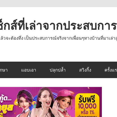
งเซ็กส์ที่เล่าจากประสบกา
านแล้วจะต้องทึ่ง เป็นประสบการณ์จริงจากเพื่อนๆทางบ้านที่มาเล่าส
ึกษา
แอบเอา
ปลุกปล้ำ
สวิงกิ้ง
ครั้งแ