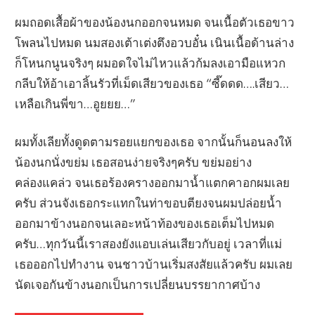
ผมถอดเสื้อผ้าของน้องนกออกจนหมด จนเนื้อตัวเธอขาว
โพลนไปหมด นมสองเต้าเต่งตึงอวบอั๋น เนินเนื้อด้านล่าง
ก็โหนกนูนจริงๆ ผมอดใจไม่ไหวแล้วก้มลงเอามือแหวก
กลีบให้อ้าเอาลิ้นรัวที่เม็ดเสียวของเธอ “ซี๊ดดด….เสียว…
เหลือเกินพี่ขา…อูยยย…”
ผมทั้งเลียทั้งดูดตามรอยแยกของเธอ จากนั้นก็นอนลงให้
น้องนกนั่งขย่ม เธอสอนง่ายจริงๆครับ ขย่มอย่าง
คล่องแคล่ว จนเธอร้องครางออกมาน้ำแตกคาอกผมเลย
ครับ ส่วนจังเธอกระแทกในท่าขอบตียงจนผมปล่อยน้ำ
ออกมาข้างนอกจนเลอะหน้าท้องของเธอเต็มไปหมด
ครับ…ทุกวันนี้เราสองยังแอบเล่นเสียวกับอยู่ เวลาที่แม่
เธอออกไปทำงาน จนชาวบ้านเริ่มสงสัยแล้วครับ ผมเลย
นัดเจอกันข้างนอกเป็นการเปลี่ยนบรรยากาศบ้าง