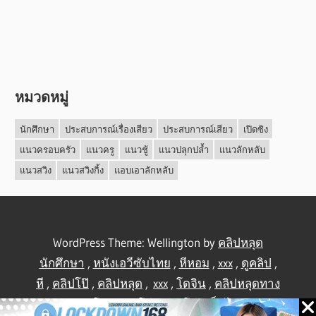
หมวดหมู่
นักศึกษา
ประสบการณ์เรื่องเสียว
ประสบการณ์เสียว
เปิดซิง
แนวครอบครัว
แนวครู
แนวชู้
แนวปลุกปล้ำ
แนวลักหลับ
แนวสวิง
แนวสวิงกิ้ง
แอบเอาลักหลับ
WordPress Theme: Wellington by
คลิปหลุด
นักศึกษา
,
หนังเอวีซับไทย
,
หีหอม
,
xxx
,
ดูคลิป
,
หี
,
คลิปโป๊
,
คลิปหลุด
,
xxx
,
โดจิน
,
คลิปหลุดทาง
บ้าน
,
คลิปโป้
,
คลิปโป๊
,
คลิปโป๊
,
เย็ดไทย
,
คลิป