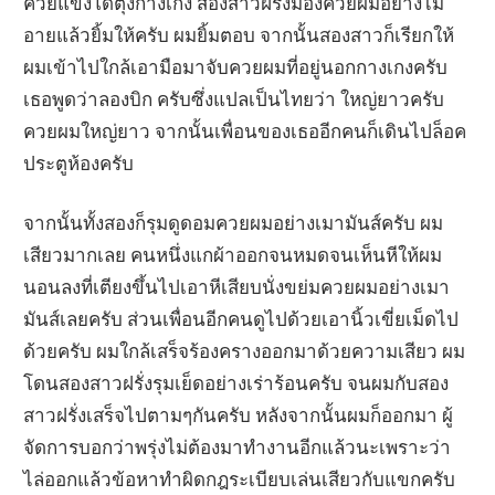
ควยแข็งโด่ตุงกางเกง สองสาวฝรั่งมองควยผมอย่างไม่
อายแล้วยิ้มให้ครับ ผมยิ้มตอบ จากนั้นสองสาวก็เรียกให้
ผมเข้าไปใกล้เอามือมาจับควยผมที่อยู่นอกกางเกงครับ
เธอพูดว่าลองบิก ครับซึ่งแปลเป็นไทยว่า ใหญ่ยาวครับ
ควยผมใหญ่ยาว จากนั้นเพื่อนของเธออีกคนก็เดินไปล็อค
ประตูห้องครับ
จากนั้นทั้งสองก็รุมดูดอมควยผมอย่างเมามันส์ครับ ผม
เสียวมากเลย คนหนึ่งแกผ้าออกจนหมดจนเห็นหีให้ผม
นอนลงที่เตียงขึ้นไปเอาหีเสียบนั่งขย่มควยผมอย่างเมา
มันส์เลยครับ ส่วนเพื่อนอีกคนดูไปด้วยเอานิ้วเขี่ยเม็ดไป
ด้วยครับ ผมใกล้เสร็จร้องครางออกมาด้วยความเสียว ผม
โดนสองสาวฝรั่งรุมเย็ดอย่างเร่าร้อนครับ จนผมกับสอง
สาวฝรั่งเสร็จไปตามๆกันครับ หลังจากนั้นผมก็ออกมา ผู้
จัดการบอกว่าพรุ่งไม่ต้องมาทำงานอีกแล้วนะเพราะว่า
ไล่ออกแล้วข้อหาทำผิดกฎระเบียบเล่นเสียวกับแขกครับ