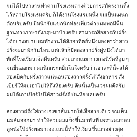
ผมได้ไปหางานทำตามโรงแรมต่างด้วยการสมัครงานทิ้ง
ไว้หลายโรงแรมครับ ก็ได้งานโรงแรมหนึ่ง ผมเป็นแผนก
ต้อนรับครับ มีหน้ารับแขกนักท่องเที่ยวต่าง ผมพอมีพื้น
ฐานทางภาษาอังกฤษมาบ้างครับ สามารถสื่อสารกับฝรั่ง
ได้อย่างสบาย ผมทำงานได้สักอาทิตย์หนึ่งมองหาว่าสาว
ฝรั่งจะมาพักวันไหน แต่แล้วก็มีสองสาวฝรั่งคู่หนึ่งได้มา
พักที่โรงเรียนเจ็ดคืนครับ สวยมากเลย กางเกงนี่รัดหีอูม ๆ
จนยื่นออกมา ผมนึกกระหยิ่มในใจครับว่าเอาละทีนี้คงได้
สองเย็ดกับฝรั่งสาวแน่นอนสองสาวฝรั่งได้สั่งอาหาร สั่ง
เบียร์ให้ผมเอาไปให้ถึงห้องครับ คืนนั้นเป็นเวรผมดีครับ
ผมได้เอาเบียร์ไปให้สาวฝรั่งถึงในห้องเลยครับ
สองสาวฝรั่งใส่กางเกงขาสั้นมากใส่เสื้อสายเดี่ยว จนเห็น
นมล้นออกมา ทำให้ควยผมแข็งขึ้นมาทันที เพราะผมชอบ
ดูหนังโป๊ฝรั่งพอมาเจอแบบนี้ทำให้เงี่ยนขึ้นมาอย่างสุด