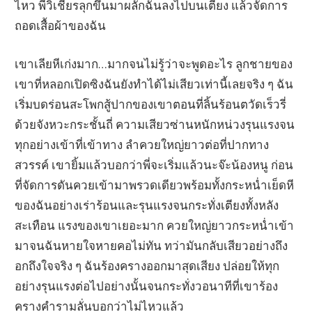
ไหว พี่วิเชียรลุกขึ้นมาผลักฉันลงไปบนเตียง แล้วจัดการ
ถอดเสื้อผ้าของฉัน
เขาเลียหีเก่งมาก…มากจนไม่รู้ว่าจะพูดอะไร ลูกชายของ
เขาที่หลอกเปิดซิงฉันยังทำได้ไม่เสียวเท่านี้เลยจริง ๆ ฉัน
เริ่มบดร่อนสะโพกสู้ปากของเขาตอนที่ลิ้นร้อนตวัดเร็วรี่
ด้วยจังหวะกระชั้นถี่ ความเสียวซ่านหนักหน่วงรุนแรงจน
ทุกอย่างเข้าที่เข้าทาง ลำควยใหญ่ยาวต่อที่ปากทาง
สวรรค์ เขายิ้มแล้วบอกว่าพี่จะเริ่มแล้วนะจ๊ะน้องหนู ก่อน
ที่จัดการดันควยเข้ามาพรวดเดียวพร้อมทั้งกระหน่ำเย็ดหี
ของฉันอย่างเร่าร้อนและรุนแรงจนกระทั่งเตียงทั้งหลัง
สะเทือน แรงของเขาเยอะมาก ควยใหญ่ยาวกระหน่ำเข้า
มาจนฉันหายใจหายคอไม่ทัน ทว่ามันกลับเสียวอย่างถึง
อกถึงใจจริง ๆ ฉันร้องครางออกมาสุดเสียง ปล่อยให้ทุก
อย่างรุนแรงต่อไปอย่างนั้นจนกระทั่งวอนาทีที่เขาร้อง
ครางคำรามลั่นบอกว่าไม่ไหวแล้ว