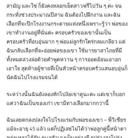
สามัญ และใช่ ก็ยังคงหลอกเย็ดสาวฟรีไปวัน ๆ ค่ะ จน
กระทั่งช่วงประมาณปีสาม ฉันต้องไปฝึกงาน และฉัน
เลือกที่จะปึกโรงงานกระดาษแห่งหนึ่งเพราะรู้ว่า พ่อของ
เขาทำงานอยู่ที่นั่นค่ะ ครอบครัวของเขานั้นเป็น
ครอบครัวที่อบอุ่นมาก ๆ พ่อแม่ลูกรักใคร่กลมเกลียว แต่
ฉันกลับเลือกที่จะอ่อยพ่อของเขา ใช้มารยาสาไถยที่มี
ทั้งหมดล่วงล่อด้วยคำพูดหวาน ๆ การออดอ้อนเอาอก
เอาใจ สุดท้ายผู้ชายที่เป็นหัวหน้าครอบครัวแสนอบอุ่นก็
นัดฉันไปโรงแรมจนได้
ระหว่างนั้นฉันยังลองทักไปง้อเขาดูนะคะ แต่เขาก็บอก
แค่ว่าฉันเป็นของเก่า เขามีทางเลือกมากกว่านี้
ฉันเลยตกลงปลงใจไปโรงแรมกับพ่อของเขา – พี่วิเชียร
แม้จะอายุ 45 แล้ว แต่ก็ปฏิเสธไม่ได้ว่าพ่อลูกคู่นี้หน้าตา
หล่อเหลาได้กัน ดูแลตัวเองเป็นอย่างดี รูปร่างสูงโปร่ง