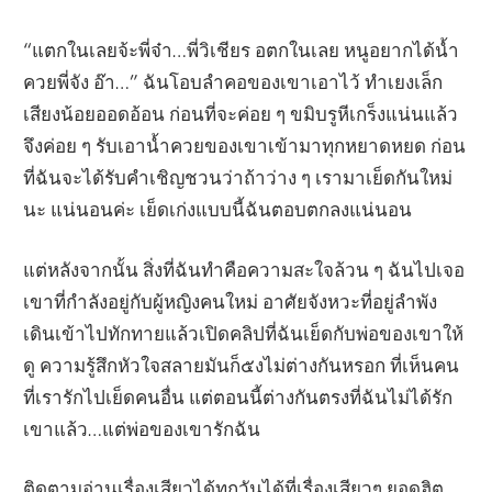
“แตกในเลยจ้ะพี่จ๋า…พี่วิเชียร อตกในเลย หนูอยากได้น้ำ
ควยพี่จัง อ๊า…” ฉันโอบลำคอของเขาเอาไว้ ทำเยงเล็ก
เสียงน้อยออดอ้อน ก่อนที่จะค่อย ๆ ขมิบรูหีเกร็งแน่นแล้ว
จึงค่อย ๆ รับเอาน้ำควยของเขาเข้ามาทุกหยาดหยด ก่อน
ที่ฉันจะได้รับคำเชิญชวนว่าถ้าว่าง ๆ เรามาเย็ดกันใหม่
นะ แน่นอนค่ะ เย็ดเก่งแบบนี้ฉันตอบตกลงแน่นอน
แต่หลังจากนั้น สิ่งที่ฉันทำคือความสะใจล้วน ๆ ฉันไปเจอ
เขาที่กำลังอยู่กับผู้หญิงคนใหม่ อาศัยจังหวะที่อยู่ลำพัง
เดินเข้าไปทักทายแล้วเปิดคลิปที่ฉันเย็ดกับพ่อของเขาให้
ดู ความรู้สึกหัวใจสลายมันก็๕งไม่ต่างกันหรอก ที่เห็นคน
ที่เรารักไปเย็ดคนอื่น แต่ตอนนี้ต่างกันตรงที่ฉันไม่ได้รัก
เขาแล้ว…แต่พ่อของเขารักฉัน
ติดตามอ่านเรื่องเสียวได้ทุกวันได้ที่เรื่องเสียวๆ ยอดฮิต