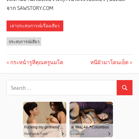
จาก SAWSTORY.COM
เล่าประสบการณ์เรื่องเสียว
ประสบการณ์เสียว
Previous
กระหน่ำรูหีคุณครูนมโต
Next
หนีผัวมาโดนเย็ด
Post
Post:
Post:
navigation