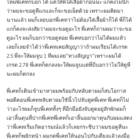
ไหมพี่เคทก็บอก ได้ แต่ให้พี่ใส่เสื้อผ้าก่อนนะ แกคงไม่นึก
ว่าผมจะขอดูหีแกและก็จะขอเย็ดด้วย เพราะผมคิดมา
นานแล้ว ผมก็เลยบอกพี่เคทว่าไม่ต้องใส่เสื้อผ้าก็ได้ พี่ก็ได้
แกก็คงจะสงสัยว่าผมจะขอดูอะไร พี่เคทก็ถามผมว่าจะขอ
ดูอะไร ผมก็บอกว่าขอดูหอย พี่เคทบอกว่าไม่ได้ผมแห้ว
เลยก็เลยจำได้ว่าพี่เคทเคยสัญญาว่าถ้าผมเรียนได้เกรด
2.5 พี่จะให้ผมจูบ 1 ทีผมเลย”ทวงสัญญา”เพราะผมได้
เกรด 2.78 พี่เคทก็ตกลงจะให้ผมจูบแต่พี่บีบอกว่าไม่ให้ดูหี
นะผมก็ตกลง
พี่เคทก็เดินเข้ามาหาผมพร้อมกับหลับตาผมก็สบโอกาส
พอดีตอนพี่เคทหลับตาผมใช้นิ้วไปจับตูดพี่เคท พี่เคทก็ไม่
ว่าอะไรผมก็จูบพี่เคททั้งๆ ที่อีกมือยังจับตูดอยู่สักพักผมก็
เอาลิ้นดุนที่ปากพี่เคทพี่เคทก็เอาลิ้นออกมาดุนกับผมแสดง
ว่าพี่เคทเริ่มเกิดอารมณ์แล้วก็เลยกระชิบว่าผมขอดูหีนะ
พี่เคทก็พยักหน้า ผมกดพี่เคทให้นอนไปกับเตียงแล้วลงมือ