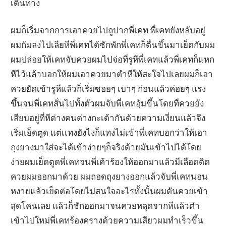
เดินทาง
ผมก็เริ่มจากการเอาควยไปถูปากพี่เคท พี่เคทยังหลับอยู่
ผมก้มลงไปเลียหีพี่เคทได้ซักพักพี่เคทก็ตื่นขึ้นมาเย็ดกับผม
ผมปล่อยให้เคทจับควยผมไปจ่อที่รูหีพี่เคทแล้วพี่เคทก็แหก
หีไว้แล้วบอกให้ผมเอาควยมาตำหีให้สะใจไปเลยผมก็เอา
ควยยัดเข้ารูหีแล้วก็เริ่มซอยๆ เบาๆ ก่อนแล้วค่อยๆ แรง
ขึ้นจนพี่เคทสั่นไปทั้งตัวผมจับพี่เคทอุ้มขึ้นโดยที่ควยยัง
เสียบอยู่ที่หีต่างคนต่างกะเด้ากันด้วยความเงี่ยนแล้วจึง
เริ่มเย็ดตูด แต่เเทงยังไงก็แทงไม่เข้าพี่เคทบอกว่าให้เอา
ถุงยางมาใส่จะได้เข้าง่ายๆก็จริงด้วยมันเข้าไปได้โดย
ง่ายผมเย็ดตูดพี่เคทจนพี่เค้าร้องให้ออกมาแล้วมีเลือดติด
ควยผมออกมาด้วย ผมถอดถุงยางออกแล้วจับพี่เคทนอน
หงายแล้วเย็ดต่อโดยไม่สนใจอะไรทั้งนั้นผมดันควยเข้า
สุดโคนเลย แล้วก็ชักออกมาจนควยหลุดจากหีแล้วตำ
เข้าไปใหม่พี่เคทร้องครางด้วยความเสียวผมทำเร็วขึ้น