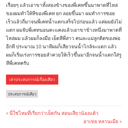
เรื่อยๆ แล้วเอาขาทั้งสองข้างของพี่เคทขึ้นมาพาดที่ไหล่
ของผมทำให้หีของพี่เคท ยก ลอยขึ้นมา ผมทำการซอย
เร็วแล้วถี่มาจนพี่เคทน้ำแตกเสร็จไปก่อนแล้ว แต่ผมยังไม่
แตก ผมจับพี่เคทนอนตะแคงแล้วเอาขาข้างหนึ่งมาพาดที่
ไหล่ผม แล้วผมก็ลงมือ เย็ดหีพี่สาว คนละแม่ลูกติดของพ่อ
อีกที ประมาณ 10 นาทีผมก็เสียวจนน้ำไกล้จะแตก แล้ว
ผมก็เริ่มเร่งการซอยลำควยให้เร็วขึ้นมาอีกจนน้ำแตกใส่รู
หีพี่เคทครับ
เล่าประสบการณ์เรื่องเสียว
ประสบการณ์เสียว
Previous
นี่ใช่ไหมที่เรียกว่าเย็ดกัน สอนเสียวน้องแต้ว
Post
Post:
Next
อาเขย หลานเมีย