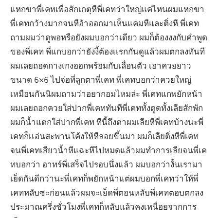
แหกขาพี่เคทเพื่อสักเกตุหีพี่เคทว่าใหญ่แค่ไหนผมแหกขา
พี่เคทกว้างมากจนหีอ้าออกมาเห็นแคมหีและติ่งหี พี่เคท
ถามผมว่าดูพอหรือยังผมบอกว่าเดียว ผมก็ต้องงงกับคำพูด
ของพี่เคท พี่แกบอกว่ายังงี้ต้องเเรกกันดูแล้วผมตกลงทันที
ผมเลยถอดกางเกงออกพร้อมกับเลื่อนตัว เอาควยยาว
ขนาด 6×6 ไปจ่อที่ลูกตาพี่เคท พี่เคทบอกว่าควยใหญ่
เหมือนกันนิผมถามว่าอยากอมไหมล่ะ พี่เคทแกพยักหน้า
ผมเลยถอกควยใส่ปากพี่เคททันทีพี่เคททั้งดูดทั้งเลียสักพัก
ผมก็น้ำแตกใส่ปากพี่เคท ทีนี้ถึงตาผมเลียหีพี่เคทบ้างนะพี่
เคทก็เเอ่นสะพานโค้งให้หีลอยขึ้นมา ผมก็เลียติ่งหีพี่เคท
จนพี่เคทเสียวน้ำหีแฉะหีไปหมดแล้วผมทำการเลียจนพี่เค
ทบอกว่า อาทร์พี่เสร็จไปรอบนึ่งแล้ว ผมบอกว่างั้นเรามา
เย็ดกันดีกว่านะพี่เคทก็พยักหน้าแต่ผมบอกพี่เคทว่าให้พี่
เคทหลับซะก่อนแล้วผมจะเย็ดพี่ตอนหลับพี่เคทตอบตกลง
ประมาณครึ่งชั่วโมงพี่เคทก็หลับแล้วคงเหนื่อยจากการ