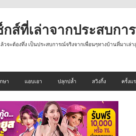
งเซ็กส์ที่เล่าจากประสบกา
านแล้วจะต้องทึ่ง เป็นประสบการณ์จริงจากเพื่อนๆทางบ้านที่มาเล่าส
ึกษา
แอบเอา
ปลุกปล้ำ
สวิงกิ้ง
ครั้งแ