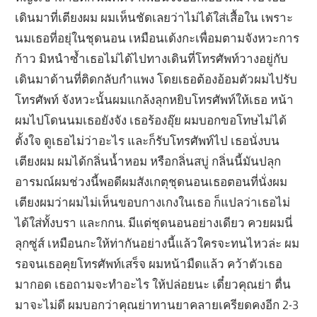
เดินมาที่เตียงผม ผมเห็นชัดเลยว่าไม่ได้ใส่เสื้อใน เพราะ
นมเธอที่อยุ่ในชุดนอน เหมือนเด้งกะเพื่อมตามจังหวะการ
ก้าว มิหนำซ้ำเธอไม่ได้ไปทางเดินที่โทรศัพท์วางอยู่กับ
เดินมาด้านที่ติดกลับกำแพง โดยเธอต้องอ้อมตัวผมไปรับ
โทรศัพท์ จังหวะนั้นผมแกล้งลุกหยิบโทรศัพท์ให้เธอ หน้า
ผมไปโดนนมเธอยังจัง เธอร้องอุ๊ย ผมบอกขอโทษไม่ได้
ตั้งใจ ดูเธอไม่ว่าอะไร และก็รับโทรศัพท์ไป เธอนั่งบน
เตียงผม ผมได้กลิ่นน้ำหอม หรือกลิ่นสบู่ กลิ่นนี้มันปลุก
อารมณ์ผมช่วงนี้พอดีผมสังเกตุชุดนอนเธอตอนที่นั่งผม
เตียงผมว่าผมไม่เห็นขอบกางเกงในเธอ ก็แปลว่าเธอไม่
ได้ใส่ทั้งบรา และกกน. มีแต่ชุดนอนอย่างเดียว ควยผมนี่
ลุกซู่ส์ เหมือนกะให้ท่ากันอย่างนี้แล้วใครจะทนไหวล่ะ ผม
รอจนเธอคุยโทรศัพท์เสร็จ ผมหน้ามืดแล้ว คว้าตัวเธอ
มากอด เธอถามจะทำอะไร ให้ปล่อยนะ เดี๋ยวคุณย่า ตื่น
มาจะไม่ดี ผมบอกว่าคุณย่าทานยาคลายเครียดคงอีก 2-3