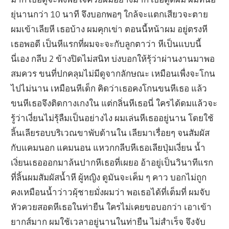
ยุ่นานกว่า 10 นาที จึงบอกพอๆ ใกล้จะแตกเสียวจะตาย
ผมเข้าเลียหี เธอบ้าง ผมคุกเข่า ตอนนี้หน้าผม อยู่ตรงหี
เธอพอดี เป็นหีแรกที่ผมจะจะกับลูกตาว่า หีเป็นแบบนี้
นี่เอง กลีบ 2 ข้างปิดไม่สนิท บ่งบอกให้รุ้ว่าผ่านงานมาพอ
สมควร ขนที่ปกคลุมไม่มีดูจากลักษณะ เหมือนเพื่งจะโกน
ไปไม่นาน เหมือนหีเด็ก คิดว่าเธอคงโกนขนหีเธอ แล้ว
ขนหีเธอจึงติดกางเกงใน แต่กลิ่นหีเธอนี่ ใครได้ดมแล้วจะ
รู้ว่าเงี่ยนไม่รุ้ลืมเป็นอย่างไง ผมเล่นหีเธออยู่นาน โดยใช้
ลิ้นเลียรอบบริเวณขาพับด้านใน เลียมาเรื่อยๆ จนสัมผัส
กับแคมนอก แคมนอน แหวกกลีบหีเธอเลียปุ่มเงี่ยน น้ำ
เงิ่ยนเธอออกมาล้นปากหีเธอที่เผยอ อ้าอยู่เป็นวินาทีแรก
ที่ลิ้นผมสัมผัสน้ำหี ผู้หญิง ดูมันจะเค็ม ๆ คาว บอกไม่ถูก
คงเหมือนน้ำว่าวผุ้ชายมั่งผมว่า พอเธอได้ที่เต็มที่ ผมจับ
หัวควยสอดหีเธอในท่ายืน ใครไม่เคยขอบอกว่า เอาเข้า
ยากส์มาก ผมใช้เวลาอยู่นานในท่ายืน ไม่สำเร็จ จึงจับ