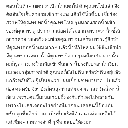
ตอนนั้นหัวควยผม ระเบิดน้ำแตกใส่ ตัวคุณพรไปแล้ว จึง
ตัดสินใจเก็บควยผมเข้ากางเกง แล้วใช้นิ้วชี้ผม เขี่ยร่อง
สวาทให้คุณพร พอน้ำคุณพร ไหล ๆ ผมลองสอดนิ้วเข้า
ร่องหีคุณ พร ดู ปรากฏว่าสอดได้ไม่ยาก เพราะว่านิ้วชี้เล้
กกว่าควย ของจริง ผมช่วยคุณพร จนเสร็จ เพราะรู้สึกว่า
หีคุณพรตอดนิ้วผม มาก ๆ แล้วน้ำหีก็ไหล ผมใช้ลิ้นเลียน้ำ
หีคุณพร จนหมด น้ำหีคุณพร ก็คาว ๆ เหมือนกัน จากนั้น
ผมก็รูดกางเกงในกลับเข้าที่ถกกระโปรงที่เปรอะน้ำเงี่ยน
ผม ลงมาสุ่สภาพปกติ คุณพร ก็ยังไม่ตื่น หรือว่าตื่นอยุ่แล้ว
แกล้วหลับก็ไม่รู้ เป็นอันว่า ”ผมเย็ด ผช.พยาบาล” ไปแล้ว
สอง คนครับ จึงๆ ยังมีคนสุดท้ายที่ผมจะเล่าแต่วันนี้เท่านี้
ก่อน เพราะคนนี้เล่นเอาผมอึ้ง งงกับตัวเองไปหลายวัน
เพราะไม่เคยเจออะไรอย่างนี้มาก่อน เธอคนนี้ชื่อแก้ม
ครับ ทุกชื่อที่กล่าวมาเป็นชื่อจริงมีตัวตน แต่คงเหลือไว้
แต่เพียงความทรงจำดี ๆ ที่พวกเธอให้ผมมา