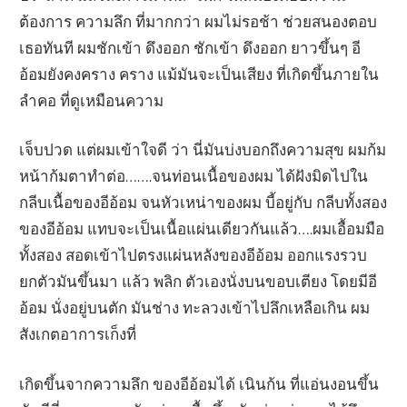
ต้องการ ความลึก ที่มากกว่า ผมไม่รอช้า ช่วยสนองตอบ
เธอทันที ผมชักเข้า ดึงออก ชักเข้า ดึงออก ยาวขึ้นๆ อี
อ้อมยังคงคราง คราง แม้มันจะเป็นเสียง ที่เกิดขึ้นภายใน
ลำคอ ที่ดูเหมือนความ
เจ็บปวด แต่ผมเข้าใจดี ว่า นี่มันบ่งบอกถึงความสุข ผมก้ม
หน้าก้มตาทำต่อ…….จนท่อนเนื้อของผม ได้ฝังมิดไปใน
กลีบเนื้อของอีอ้อม จนหัวเหน่าของผม บี้อยู่กับ กลีบทั้งสอง
ของอีอ้อม แทบจะเป็นเนื้อแผ่นเดียวกันแล้ว….ผมเอื้อมมือ
ทั้งสอง สอดเข้าไปตรงแผ่นหลังของอีอ้อม ออกแรงรวบ
ยกตัวมันขึ้นมา แล้ว พลิก ตัวเองนั่งบนขอบเตียง โดยมีอี
อ้อม นั่งอยู่บนตัก มันช่าง ทะลวงเข้าไปลึกเหลือเกิน ผม
สังเกตอาการเก็งที่
เกิดขึ้นจากความลึก ของอีอ้อมได้ เนินก้น ที่แอ่นงอนขึ้น