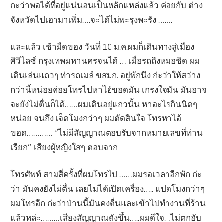
กะว่าพอได้ที่อยู่แน่นอนเป็นหลักแหล่งแล้ว ค่อยกับ ต่าง
จังหวัดไปเอามาเพิ่ม….จะได้ไม่พะรุงพะรัง …….
และแล้ว เช้ามืดของ วันที่ 10 ม.ค.ผมก็เดินทางสู่เมือง
ศิวิไลซ์ กรุงเทพมหานครจนได้ … เมื่อรถถึงหมอชิด ผม
เดินเล่นแถวๆ ท่ารถเมล์ ขสมก. อยู่พักนึง ก่ะว่าให้สว่าง
กว่านี้หน่อยค่อยโทรไปหาไอ้ขอดมัน เกรงใจมัน มันอาจ
จะยังไม่ตื่นก็ได้……ผมเดินอยู่แถวนั้น หาอะไรกินนิดๆ
หน่อย จนถึง เจ็ดโมงกว่าๆ ผมตัดสินใจ โทรหาไอ้
ขอด………… “ไม่มีสัญญาณตอบรับจากหมายเลขที่ท่าน
เรียก” เสียงผู้หญิงใสๆ ตอบจาก
โทรศัพท์ สามสี่ครั้งที่ผมโทรไป ……ผมรอเวลาอีกพัก ก่ะ
ว่า มันคงยังไม่ตื่น เลยไม่ได้เปิดเครื่อง….. แปดโมงกว่าๆ
ผมโทรอีก ก่ะว่าป่านนี้มันคงตื่นและเข้าไปทำงานที่ร้าน
แล้วหล่ะ………เสียงสัญญาณดังขึ้น…..ผมดีใจ…ไม่ตกอับ