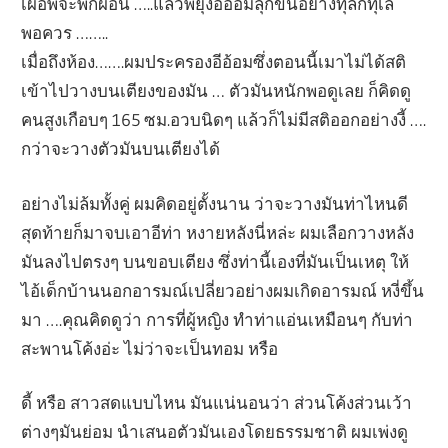
เผื่อพี่จะพักผ่อน …..แล้วพยุงอีอ้อมลุกขึ้นอย่างทุลักทุเล
พอควร ……..
เมื่อถึงห้อง…….ผมประครองอีอ้อมซึ่งตอนนี้เมาไม่ได้สติ
เข้าไปวางบนเตียงของมัน … ตัวมันหนักพอดูเลย ก็คิดดู
คนสูงเกือบๆ 165 ซม.อวบนิดๆ แล้วก็ไม่มีสติออกอย่างงี้ ….
กว่าจะวางตัวมันบนเตียงได้
อย่างไม่ล้มทั้งคู่ ผมคิดอยู่ตั้งนาน ว่าจะวางมันท่าไหนดี
สุดท้ายก็มาจบเอาอีท่า หงายหลังนี่หล่ะ ผมเลือกวางหลัง
มันลงไปตรงๆ บนขอบเตียง ซึ่งท่านี้เองที่มันเป็นเหตุ ให้
ไอ้เด็กบ้านนอกอารมณ์เปลี่ยวอย่างผมเกิดอารมณ์ หงี่ขึ้น
มา ….คุณคิดดูว่า การที่ผู้หญิง ทำท่าแอ่นเหมือนๆ กับท่า
สะพานโค้งอ่ะ ไม่ว่าจะเป็นทอม หรือ
ดี้ หรือ สาวสดแบบไหน มันแน่นอนว่า ส่วนโค้งส่วนเว้า
ต่างๆมันย่อม นำเสนอตัวมันเองโดยธรรมชาติ ผมเพ่งดู