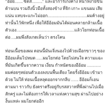
“อ๊อย…….. ซีดส์……….” และอาการเก็งค้าง หน้าหงายขึ้น
ด้านบน รวมถึงนิ้วมือทั้งสองข้าง ที่จิก เกาะ แขนผม เสีย
แน่น แทบจะแกะไม่ออก……………………………….ผมค้างอยู่
ท่านั้นไว้พักหนึ่ง เพื่อให้อีอ้อมมันได้ผ่อนคลายกล้ามเนื้อ
ตัวเอง………………………………………………แล้วโยกท่อนเนื้อ
ต่อ …..ผมพึ่งสังเกตเห็นว่า ตรงโคน
ท่อนเนื้อของผม ตอนนี้มันเจิ่งนองไปด้วยเมือกขาวๆ ของ
อีอ้อมเต็มไปหมด ……ผมโยกต่อ โดยไม่สนใจ ความแฉะ
ที่มันเกิดขึ้นจากความ เงี่ยน กำหนัดของอีอ้อม ………….
ผมค่อยๆหย่อนตัวเองลงบนพื้นเตียง โดยรั้งอีอ้อม เข้ามา
ด้วย ไม่ให้ ท่อนเนื้อหลุดออกจากกลีบ ……. อีอ้อมก็เอน
ตามมา ราวกับ ยังตราตรึงอยู่กับรสสวาทที่พึ่งผ่านไปเมื่อ
สักครู่ และไม่ต้องการให้เวลาแห่งความสุข ผ่านไปอย่าง
งั้นแหล่ะ ผมโยกต่ออีก