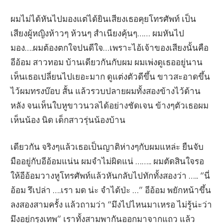
ผมไม่ได้หันไปมองแต่ได้ยินเสียงเธอคุยโทรศัพท์ เป็น
เสียงผู้หญิงห้าวๆ ห้วนๆ สำเนียงคุ้นๆ…… ผมหันไป
มอง….ผมต้องตกใจปนดีใจ…เพราะไอ้เจ้าของเสียงนั้นคือ
อีอ้อม สาวทอม บ้านเดียวกันกับผม ผมเพ่งดูเธออยู่นาน
เห็นเธอเปลี่ยนไปเยอะมาก ดูแต่งตัวดีขึ้น ขาวสะอาดขึ้น
ไว้ผมทรงบ๊อบ สั้น แล้วรวบปลายผมทั้งสองข้างไว้ด้าน
หลัง จนเห็นใบหูขาวนวลได้อย่างชัดเจน ข้างๆตัวเธอผม
เห็นน้อง นิด เด็กสาวรุ่นน้องบ้าน
เดียวกัน จริงๆแล้วเธอเป็นญาติห่างๆกับผมแหล่ะ ยืนจับ
มืออยู่กับอีอ้อมแน่น ผมจำไม่ผิดแน่ …….. ผมตัดสินใจรอ
ให้อีอ้อมวางหูโทรศัพท์แล้วหันกลับไปทักทั้งสองว่า ….. “นี่
อ้อม รึเปล่า ….เรา มด น่ะ จำได้ป่ะ …” อีอ้อม พยักหน้าขึ้น
ลงสองสามครั้ง แล้วถามว่า “มึงไปไหนมาเหรอ ไม่รู้น่ะว่า
มึงอยู่กรุงเทพ” เราทั้งสามพากันออกมาจากแถว แล้ว