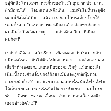
อยู่พักนึง โดยเฉพาะตรงจิ๋มของมัน มันอูมมาก ประมาณ
ฝ่ามือผมได้ …. ใจผมเต้นเหลือเกิน…….ผมหันไปที่ประตูซึ่ง
ตอนนี้ยังไม่ได้ปิด……แล้ววางอีอ้อมไว้บนเตียง โดยให้
นอนตั้งฉากกับแนวยาวของเตียง แล้วปล่อยขาห้อยลง …..
ผมเดินไปปิดล๊อคประตู……….แล้วเดินกลับมาที่เตียง……
ผมตั้งสติ
เขย่าตัวอีอ้อม…..แล้วเรียก…..เพื่อทดสอบว่ามันเมาหลับ
สนิทแคไหน…..มันไม่ตื่น ไม่ตอบสนอง…….ผมจัดแจงถอด
เสื่อผ้าตัวเองออก…..ท่อนเนื้อของผมเริ่มสู้….เมื่อมองเห็น
เนินเนื้อตรงส่วนจิ๋มของอีอ้อม แม้มันจะถูกห่อหุ้มด้วย
กางเกงผ้ายืดสีดำ แต่ด้วยท่านอน แบบนั้น มันทั้งรั้ง ทั้งรัด
ให้เห็น รอยแยกของเนินจิ๋มได้อย่างชัดเจน…….ผมไม่รอ
ช้า…….มือขวาของผม เอื้อมมาจับสาว ท่อนเนื้อของตัว
เอง อย่างอัตโนมัติ