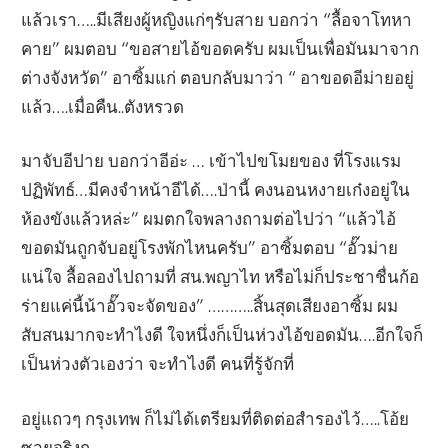
แล้วเรา…..มีเสียงผู้หญิงแก่ๆรับสาย บอกว่า “ลื้อจาโทหา
คาย” ผมตอบ “ขอสายไอ้ขอดครับ ผมเป็นเพื่อมันมาจาก
ต่างจังหวัด” อาซิ้มแก่ ตอบกลับมาว่า “ อาขอดอีม่ายอยู่
แล้ว….เมื่อคืน..ตังหรวด
มาจับอีปาย บอกว่าอีอ่ะ … เข้าไปขโมยของ ที่โรงแรม
ปฏิพัทธ์…มีคงจำหน้าอีได้….ป่านี้ คงนอนหงายเก๋งอยู่ใน
ห้องขังแล้วหล่ะ” ผมตกใจพลางถามต่อไปว่า “แล้วไอ้
ขอดมันถูกจับอยู่โรงพักไหนครับ” อาซิ้มตอบ “อั๊วม่าย
แน่ใจ ลื้อลองไปถามที่ สน.พญาไท หรือไม่ก็ประชาชื่นก้อ
ร่ายแค่นี้น้าอั๊วจะจัดของ” ………..สิ้นสุดเสียงอาซิ้ม ผม
สับสนมากจะทำไงดี ใจหนึ่งก็เป็นห่วงไอ้ขอดมัน….อีกใจก็
เป็นห่วงตัวเองว่า จะทำไงดี คนที่รู้จักที่
อยู่แถวๆ กรุงเทพ ก็ไม่ได้เตรียมที่ติดต่อสำรองไว้…..โอ้ย
ซวยจริงกู