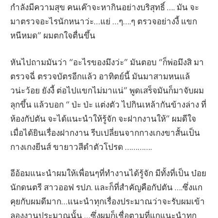
กำลังมีความสุข คนเค๊าจะหากินอย่างบริสุทธิ์ …. มัน จะ
มาตรวจอะไรนักหนาว่ะ…แย่ …ๆ….ๆ ตรวจอย่างงี้ แขก
หนีหมด” ผมตกใจตื่นขึ้น
หันไปถามมันว่า “อะไรของมึงว่ะ” มันตอบ “ก็พ่อมึงสิ มา
ตรวจฉี่ ตรวจบัตรอีกแล้ว อาทิตย์นี้ มันมาสามหนแล้
วน่ะว้อย ยังงี้ ต่อไปแขกไม่มาแน่” พูดเสร็จมันก็มาจับผม
ลุกขึ้น แล้วบอก “ ป่ะ ป่ะ แต่งตัว ไปกินเหล้ากันข้างล่าง ที่
ห้องกัปตัน จะได้แนะนำให้รู้จัก จะฝากงานให้” ผมดีใจ
เมื่อได้ยินเรื่องฝากงาน รีบเปลี่ยนจากกางเกงขาสั้นเป็น
กางเกงยีนส์ ขายาวสีดำตัวโปรด ………….
อีอ้อมแนะนำผมให้เพื่อนๆที่ทำงานได้รู้จัก มีทั้งที่เป็น บ๋อย
นักดนตรี สาวออฟ รปภ. และก็ที่สำคัญคือกัปตัน ….ซึ่งแก
คุยกับผมดีมาก…แนะนำทุกเรื่องประมาณว่าจะรับผมเข้า
ลองงานประมาณนั้น …ซึ่งผมก็เชื่อตามที่แกแนะนำทุก