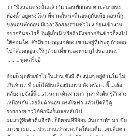
ว่า “มึงนอนตรงนั้นแล้วกัน นอนพักก่อน ตามสบายน่ะ
ห้องน้ำอยู่ตรงโน้น ที่ม่านกั้นน่ะที่นอนกูกับเมีย ตอนนี้กู
ขอนอนพักก่อน มีเวลาอีกสองสามชั่วโมง ก่อนเข้างาน
อยากกินอะไรก็ ในตู้เย็นมี หรือถ้ามึงอยากกินข้าวก็ลงไป
ใต้คอนโด เค๊ามีขาย กุญแจห้องแขวนอยู่ที่ประตู ถ้าออก
ไปก็ล๊อคกุญแจให้กูด้วย เดี๋ยวของหาย กูไปนอนหล่ะ”
………. พูดเสร็จอี
อ้อมก็ มุดตัวเข้าไปในม่าน ซึ่งมีเตียงนุ่มๆ อยู่ด้านใน ไม่
เกินห้านาที ผมก็ได้ยินเสียงมันกรน ดัง คร๊อก…ฟี๊….เฮ้อ
หลับง่ายจังอี่นี่ ….ส่วนผม เดินทางมา วุ่นๆ ทั้งคืน รู้สึกง่วง
เหมือนกัน เลยล้มตัวนอน ตรงโซฟา แล้วเปิดทีวีดู
รายการข่าวได้พักนึงก็เผลอหลับไป…………………….
ผมมารู้สึกตัวตื่นอีกที…ก็อีตอนที่อีอ้อม มันเอาเท้า มาเขี่ย
แถวขาผม ……ประมาณว่าจะสะกิดให้ผมตื่น …ผมลืมตา