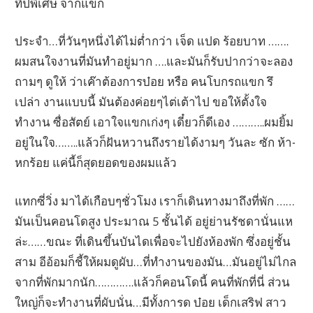
ทิปพิเศษ จากแขก
ประจำ…ที่วันๆหนึ่งได้ไม่ต่ำกว่า เจ็ด แปด ร้อยบาท …….
ผมสนใจงานที่มันทำอยู่มาก ….และมันก็รับปากว่าจะลอง
ถามๆ ดูให้ ว่าเค๊าต้องการบ๋อย หรือ คนโบกรถแขก รึ
เปล่า งานแบบนี้ มันต้องค่อยๆไต่เต้าไป ขอให้ตั้งใจ
ทำงาน ซื่อสัตย์ เอาใจแขกเก่งๆ เดี๋ยวก็ดีเอง ………..ผมยิ้ม
อยู่ในใจ……..แล้วก็ฝันหวานถึงรายได้งามๆ วันละ ซัก ห้า-
หกร้อย แค่นี้ก็สุดยอดของผมแล้ว
แทกซี่วิ่ง มาได้เกือบๆชั่วโมง เราก็เดินทางมาถึงที่พัก ……
มันเป็นคอนโดสูง ประมาณ 5 ชั้นได้ อยู่ย่านรัชดานั่นแห
ล่ะ……ขณะ ที่เดินขึ้นบันไดเพื่อจะไปยังห้องพัก ซึ่งอยู่ชั้น
สาม อีอ้อมก็ชี้ให้ผมดูผับ…ที่ทำงานของมัน…มันอยู่ไม่ไกล
จากที่พักมากนัก………….แล้วก็คอนโดนี้ คนที่พักที่นี่ ส่วน
ใหญ่ก็จะทำงานที่ผับนั่น…มีทั้งการด บ๋อย เด็กเสริฟ สาว