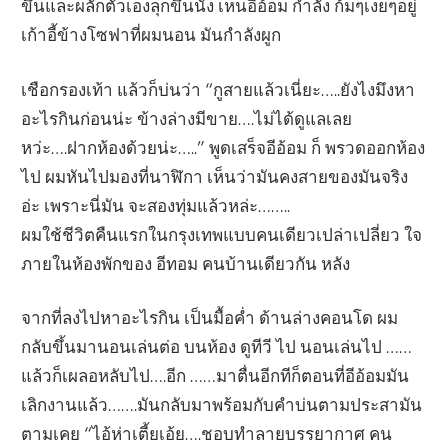
ขึ้นและผลักตัวเองลุกขึ้นนั่ง เห็นอีอ้อม กำลัง ก้มๆเงยๆอยู่
เก้าอี้ข้างโซฟาที่ผมนอน มันกำลังผูก
เชือกรองเท้า แล้วก็บ่นว่า “กูสายแล้วเนี่ยะ…..ยังไงมึงหา
อะไรกินก่อนน่ะ ข้างล่างมีขาย….ไม่ได้ดูแลเลย
หว่ะ….ฝากห้องด้วยน่ะ…..” พูดเสร็จอีอ้อม ก็ พรวดออกห้อง
ไป ผมหันไปมองที่นาฬิกา เห็นว่ามันคงสายของมันจริง
อ่ะ เพราะนี่มัน จะสองทุ่มแล้วหล่ะ……..
ผมใช้ชีวิตคืนแรกในกรุงเทพแบบคนเดียวเปล่าเปลี่ยว ใจ
ภายในห้องพักของ อีทอม คนบ้านเดียวกัน หลัง
จากที่ลงไปหาอะไรกิน เป็นมื้อค่ำ ด้านล่างคอนโด ผม
กลับขึ้นมานอนเล่นต่อ บนห้อง ดูทีวี ไป นอนเล่นไป ……
แล้วก็เผลอหลับไป….อีก ……มาตื่นอีกทีก็ตอนที่อีอ้อมมัน
เลิกงานแล้ว…….มันกลับมาพร้อมกับคำบ่นตามประสามัน
ตามเคย “ไอ้ห่าเตี้ยเอ้ย….ชอบทำลายบรรยากาศ คน