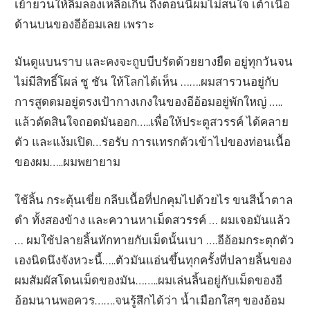
เย้ายวนให้ลิ้มลองเหลือเกิน ถึงตอนนี้ผมไม่สนใจ เต้าเนื้อ
ด้านบนของอีอ้อมเลย เพราะ
มันดูแบนราบ และคงจะถูบบีบรัดด้วยยางยืด อยู่ทุกวันจน
ไม่มีสิทธิ์โผล่ ชู ชัน ให้โลกได้เห็น …….ผมสารวนอยู่กับ
การสูดดมอยู่ตรงเป้ากางเกงในของอีอ้อมอยู่พักใหญ่ …..
แล้วตัดสินใจถอดมันออก…..เพื่อให้ประตูสวรรค์ ได้คลาย
ตัว และแง้มเปิด…รอรับ การแทรกตัวเข้าไปของท่อนเนื้อ
ของผม…..ผมพยายาม
ใช้ลิ้น กระตุ้นเขี่ย กลีบเนื้อที่ปกคุมไปด้วยไร ขนสีน้ำตาล
ดำ ทั้งสองข้าง และควานหาเม็ดสวรรค์ … ผมเจอมันแล้ว
… ผมใช้ปลายลิ้นทักทายกับเม็ดนั้นเบา ….อีอ้อมกระตุกตัว
เองนิดนึงจังหวะนี้…..ตัวมันแอ่นขึ้นทุกครั้งที่ปลายลิ้นของ
ผมสัมผัสโดนเม็ดของมัน……..ผมเล่นลิ้นอยู่กับเม็ดของอี
อ้อมนานพอควร…….จนรู้สึกได้ว่า น้ำเมือกใสๆ ของอ้อม