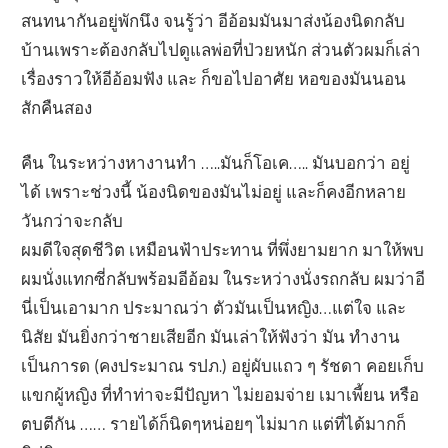
สนทนากันอยู่พักนึง จนรู้ว่า อีอ้อมมันมาส่งน้องนิดกลับ
บ้านเพราะต้องกลับไปดูแลพ่อที่ป่วยหนัก ส่วนตัวผมก็เล่า
เรื่องราวให้อีอ้อมฟัง และ ก็ขอไปอาศัย หอของมันนอน
สักคืนสอง
คืน ในระหว่างหางานทำ …..มันก็โอเค….. มันบอกว่า อยู่
ได้ เพราะช่วงนี้ น้องนิดของมันไม่อยู่ และก็คงอีกหลาย
วันกว่าจะกลับ
ผมดีใจสุดชีวิต เหมือนฟ้าประทาน ที่พึ่งยามยาก มาให้พบ
ผมนั่งแทกซี่กลับพร้อมอีอ้อม ในระหว่างนั่งรถกลับ ผมว่าอี
นี่เป็นเอามาก ประมาณว่า ตัวมันเป็นหญิง…แต่ใจ และ
นิสัย มันยิ่งกว่าชายเสียอีก มันเล่าให้ฟังว่า มัน ทำงาน
เป็นการด (คงประมาณ รปภ.) อยู่ผับแถว ๆ รัชดา คอยเก็บ
แขกผู้หญิง ที่ทำท่าจะมีปัญหา ไม่ยอมจ่าย เมาเพี้ยน หรือ
ตบตีกัน …… รายได้ก็นิดๆหน่อยๆ ไม่มาก แต่ที่ได้มากก็