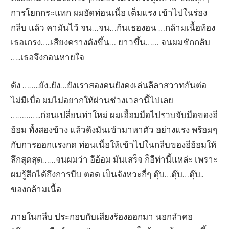
การโยกกระแทก ผมอัดท่อนเนื้อ เต็มแรง เข้าไปในร่อง
กลีบ แล้ว คามันไว้ จน…จน…ก้นเธองอน …กล้ามเนื้อท้อง
เธอเกรง…..เสียงครางดังขึ้น… ยาวขึ้น…… จนผมชักกลับ
…..เธอจึงถอนหายใจ
ดัง ……..ยัง..ยัง…ยังเราสองคนยังคงเล่นลีลาสวาทกันต่อ
ไม่มีเบื่อ ผมไม่อยากให้ผ่านช่วงเวลานี้ไปเลย
…………..ก่อนเปลี่ยนท่าใหม่ ผมเอื้อมมือไปรวบจับมือของอี
อ้อม ทั้งสองข้าง แล้วดึงมันเข้ามาหาตัว อย่างแรง พร้อมๆ
กับการออกแรงกด ท่อนเนื้อให้เข้าไปในกลีบของอีอ้อมให้
ลึกสุดสุด……จนผมว่า อีอ้อม มันเสร็จ ก็อีท่านี้แหล่ะ เพราะ
ผมรู้สึกได้ถึงการบีบ ตอด เป็นจังหวะถี่ๆ ตุ๊บ…ตุ๊บ…ตุ๊บ..
ของกล้ามเนื้อ
ภายในกลีบ ประกอบกับเสียงร้องออกมา นอกลำคอ