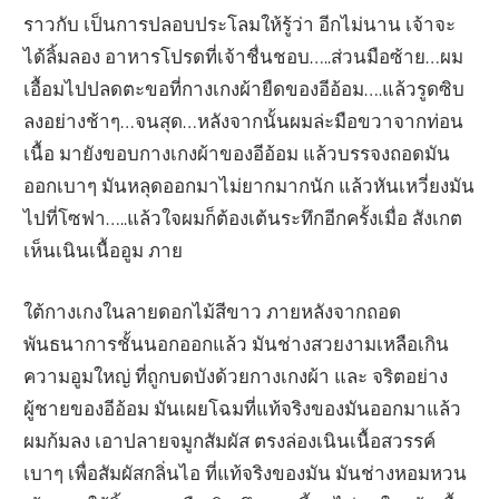
ราวกับ เป็นการปลอบประโลมให้รู้ว่า อีกไม่นาน เจ้าจะ
ได้ลิ้มลอง อาหารโปรดที่เจ้าชื่นชอบ…..ส่วนมือซ้าย…ผม
เอื้อมไปปลดตะขอที่กางเกงผ้ายืดของอีอ้อม….แล้วรูดซิบ
ลงอย่างช้าๆ…จนสุด…หลังจากนั้นผมล่ะมือขวาจากท่อน
เนื้อ มายังขอบกางเกงผ้าของอีอ้อม แล้วบรรจงถอดมัน
ออกเบาๆ มันหลุดออกมาไม่ยากมากนัก แล้วหันเหวี่ยงมัน
ไปที่โซฟา…..แล้วใจผมก็ต้องเต้นระทึกอีกครั้งเมื่อ สังเกต
เห็นเนินเนื้ออูม ภาย
ใต้กางเกงในลายดอกไม้สีขาว ภายหลังจากถอด
พันธนาการชั้นนอกออกแล้ว มันช่างสวยงามเหลือเกิน
ความอูมใหญ่ ที่ถูกบดบังด้วยกางเกงผ้า และ จริตอย่าง
ผู้ชายของอีอ้อม มันเผยโฉมที่แท้จริงของมันออกมาแล้ว
ผมก้มลง เอาปลายจมูกสัมผัส ตรงล่องเนินเนื้อสวรรค์
เบาๆ เพื่อสัมผัสกลิ่นไอ ที่แท้จริงของมัน มันช่างหอมหวน