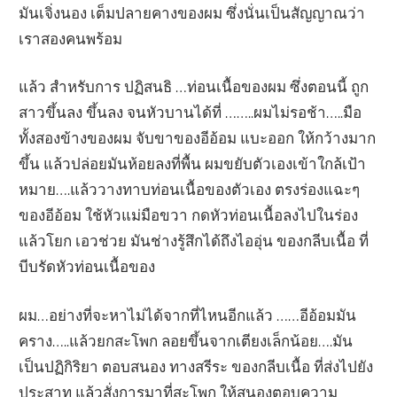
มันเจิ่งนอง เต็มปลายคางของผม ซึ่งนั่นเป็นสัญญาณว่า
เราสองคนพร้อม
แล้ว สำหรับการ ปฏิสนธิ …ท่อนเนื้อของผม ซึ่งตอนนี้ ถูก
สาวขึ้นลง ขึ้นลง จนหัวบานได้ที่ ……..ผมไม่รอช้า…..มือ
ทั้งสองข้างของผม จับขาของอีอ้อม แบะออก ให้กว้างมาก
ขึ้น แล้วปล่อยมันห้อยลงที่พื้น ผมขยับตัวเองเข้าใกล้เป้า
หมาย….แล้ววางทาบท่อนเนื้อของตัวเอง ตรงร่องแฉะๆ
ของอีอ้อม ใช้หัวแม่มือขวา กดหัวท่อนเนื้อลงไปในร่อง
แล้วโยก เอวช่วย มันช่างรู้สึกได้ถึงไออุ่น ของกลีบเนื้อ ที่
บีบรัดหัวท่อนเนื้อของ
ผม…อย่างที่จะหาไม่ได้จากที่ไหนอีกแล้ว ……อีอ้อมมัน
คราง…..แล้วยกสะโพก ลอยขึ้นจากเตียงเล็กน้อย….มัน
เป็นปฏิกิริยา ตอบสนอง ทางสรีระ ของกลีบเนื้อ ที่ส่งไปยัง
ประสาท แล้วสั่งการมาที่สะโพก ให้สนองตอบความ