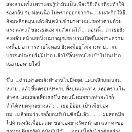
สองสามครั้ง เพราะผมรู้ว่ามันเป็นเพียงวิธีเดียวที่จะทำให้
ร่องกลีบ กับ ท่อนเนื้อ ไม่พรากออกจากกัน ….ผมสะกิดให้อี
อ้อมพลิกหมุน แล้วหันหน้าเข้ามาหาผม เธอทำตามด้วย
แรง และสติของเธอเอง ผมสังเกตได้ …..ตอนนี้….ตาเธอยัง
คงหลับ หน้าเธอนิ่งเฉย จมูกเธอ บานเปิดขึ้นเพราะความ
เหนื่อย อาการหายใจหอบ ยังคงมีอยู่ ไม่จางหาย…..ผม
บรรจงประกบริมฝีปาก แล้วใช้ลิ้นชอนไชเข้าไปในปาก
เธอ เธอหายใจถี่
ขึ้น ….ด้านล่างผมยังทำงานไม่มีหยุด…..ผมพลิกเธอนอน
หงาย…แล้วขึ้นคร่อมประกบ ทั้งบนและล่าง…เธอคราง ใน
ลำคอ….ผมถลกเสื้อเธอขึ้น ตอนนี้ ผมอยากทำอะไรก็
ทำได้หมดทุกอย่างแล้ว … เธอ อีอ้อม เป็นเมียของ
ผม….แล้วผมว่าเธอก็ยอมรับในข้อนี้แล้ว ……….ผมสอดมือ
ไปด้านหลังเพื่อปลดตะขอ ของยางรัดหน้าอก และ ตะขอ
ยกทรง ที่เธอรัดปิดบังมันไว้…….ท่อนเนื้อยังโยกต่ออย่าง