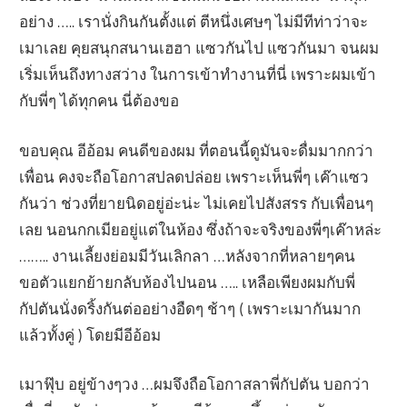
อย่าง ….. เรานั่งกินกันตั้งแต่ ตีหนึ่งเศษๆ ไม่มีทีท่าว่าจะ
เมาเลย คุยสนุกสนานเฮฮา แซวกันไป แซวกันมา จนผม
เริ่มเห็นถึงทางสว่าง ในการเข้าทำงานที่นี่ เพราะผมเข้า
กับพี่ๆ ได้ทุกคน นี่ต้องขอ
ขอบคุณ อีอ้อม คนดีของผม ที่ตอนนี้ดูมันจะดื่มมากกว่า
เพื่อน คงจะถือโอกาสปลดปล่อย เพราะเห็นพี่ๆ เค๊าแซว
กันว่า ช่วงที่ยายนิดอยู่อ่ะน่ะ ไม่เคยไปสังสรร กับเพื่อนๆ
เลย นอนกกเมียอยู่แต่ในห้อง ซึ่งถ้าจะจริงของพี่ๆเค๊าหล่ะ
…….. งานเลี้ยงย่อมมีวันเลิกลา …หลังจากที่หลายๆคน
ขอตัวแยกย้ายกลับห้องไปนอน ….. เหลือเพียงผมกับพี่
กัปตันนั่งดริ้งกันต่ออย่างอืดๆ ช้าๆ ( เพราะเมากันมาก
แล้วทั้งคู่ ) โดยมีอีอ้อม
เมาฟุ๊บ อยู่ข้างๆวง …ผมจึงถือโอกาสลาพี่กัปตัน บอกว่า