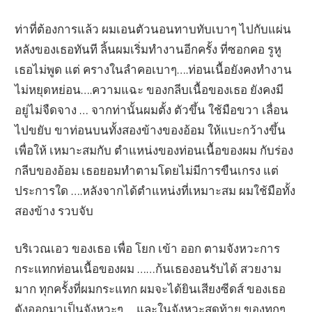
ท่าที่ต้องการแล้ว ผมเอนตัวนอนทาบทับเบาๆ ไปกับแผ่น
หลังของเธอทันที ลิ้นผมเริ่มทำงานอีกครั้ง ที่ซอกคอ รูหู
เธอไม่พูด แต่ ครางในลำคอเบาๆ….ท่อนเนื้อยังคงทำงาน
ไม่หยุดหย่อน….ความแฉะ ของกลีบเนื้อของเธอ ยังคงมี
อยู่ไม่จืดจาง … จากท่านั้นผมตั้ง ตัวขึ้น ใช้มือขวา เลื่อน
ไปขยับ ขาท่อนบนทั้งสองข้างของอ้อม ให้แบะกว้างขึ้น
เพื่อให้ เหมาะสมกับ ตำแหน่งของท่อนเนื้อของผม กับร่อง
กลีบของอ้อม เธอยอมทำตามโดยไม่มีการขืนเกรง แต่
ประการใด ….หลังจากได้ตำแหน่งที่เหมาะสม ผมใช้มือทั้ง
สองข้าง รวบจับ
บริเวณเอว ของเธอ เพื่อ โยก เข้า ออก ตามจังหวะการ
กระแทกท่อนเนื้อของผม ……ก้นเธองอนรับได้ สวยงาม
มาก ทุกครั้งที่ผมกระแทก ผมจะได้ยินเสียงซีดส์ ของเธอ
ดังออกมาเป็นจังหวะๆ…..และในจังหวะสุดท้าย ของทุกๆ