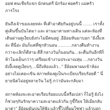
ออฟ คนเชียร์แขก นักดนตรี นักร้อง พ่อครัว แม่ครัว
ภารโรง
ยันถึงเจ้าของเลยหล่ะ ที่เค๊าอาศัยกันอยู่บนนี้ ……… เราทั้ง
คู่เดินขึ้นบันไดมา และ ผ่านมาตามทางเดิน แต่ละห้องที่
เดินผ่านดูเงียบยังก่ะไม่มีคนอยู่ ..อีอ้อมหันมาบอก “ยังงี้แห
ล่ะ ที่นี่อ่ะ มันก็แค่ที่ซุกหัวนอน ………….กลางคืนทำงาน
กว่าจะเลิกก็ตีสาม ตีสี่ กลางวันก็นอนกัน….จะตื่นกันอีกทีก็
ห้าโมงเย็นกว่าๆ เตรียมเข้างานประมาณทุ่ม …..กลางวัน
ยังงี้เลยดูเงียบๆ…..นี่ถึงห้องแล้ว…” อีอ้อมพาผมเข้าห้อง
อย่างไม่เคอะเขิน สภาพห้องดูเป็นระเบียบเรียบร้อยดี “ นี่
ยายนิดไม่อยู่หลายวัน ไม่รู้..กว่ามันจะกลับมา
สภาพห้องจะสะอาดเรียบร้อยแบบนี้หรือเปล่า ก็ไม่รู้ ยังไง
ก็ช่วยๆกันรักษาความสะอาดแล้วกัน กูขี้กียจ ให้เมียกลับ
มาด่า” อีอ้อมมันบ่นให้ฟัง แล้วชี้ไปที่มุมโซฟา แล้วบอก