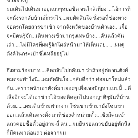
ผมเดินไปเดินมาอยู่แถวๆหมอชิด จนใกล้เที่ยง ….ไอ้การที่
จะนั่งรถกลับบ้านก็กระไร….ผมตัดสินใจ นั่งรอที่ช่องทาง
จอดรถโดยสารขาเข้า จากจังหวัดของบ้านตัวเอง….เผื่อ
จะมีคนรู้จัก…เดินทางเข้ามากรุงเทพบ้าง…..คันแล้วคัน
เล่า…..ไม่มีใครที่ผมรู้จักโผล่หน้ามาให้เห็นเลย…….ผมดู
ตังค์ในกระเป๋าซึ่งเหลืออยู่ไม่
ถึงสามร้อยบาท…..คิดกลับไปกลับมา ว่าถ้าอยู่ต่อ จนตังค์
หมดจะทำไงนี่….ผมตัดสินใจ…กลับดีกว่า ค่อยมาใหม่แล้ว
กัน…คราวหน้าเอาตังค์มาเยอะๆ เผื่อเจอปัญหาแบบนี้ …ดี
เสียอีกจะได้เอาข่าวไอ้ขอดติดคุกไปบอกญาติๆมันที่บ้าน
ด้วย…….ผมเดินข้ามฟากจากโซนขาเข้ามายังโซนขา
ออก..แล้วเดินตรงดิ่ง มาที่ช่องจำหน่ายตั๋ว….ซึ่งมีคนเข้า
แถวคอยซื้อตั๋วอยู่สาม-สี่ คน….ผมยืนรอแถวขยับอยู่พักนึง
ก็มีคนมาต่อแถว ต่อจากผม