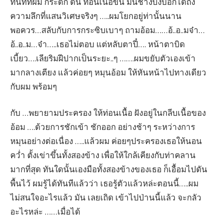
ทันทีที่ผม กระดก ดัน ท่อนเนื้อขึ้น มันช่างบ่งบอกได้ถึง
ความลึกที่แสนวิเศษจริงๆ …..ผมโยกอยู่ท่านั้นนาน
พอควร…สลับกับการกระซิบเบาๆ ถามอ้อม……อ้..อ..มจ๋า…
อ้..อ..ม…จ๋า…..เธอไม่ตอบ แต่หลับตาปี๋…. หน้าตาบิด
เบี้ยว….เลียริมฝีปากเป็นระยะ..ๆ …….ผมขยับตัวเองเข้า
มากลางเตียง แล้วค่อยๆ หมุนอ้อม ให้หันหน้าไปทางเดียว
กับผม พร้อมๆ
กับ …พยายามประครอง ให้ท่อนเนื้อ ฝังอยู่ในกลีบเนื้อของ
อ้อม ….ด้วยการชักเข้า ชักออก อย่างช้าๆ ระหว่างการ
หมุนอย่างต่อเนื่อง …..แล้วผม ค่อยๆประครองเธอให้นอน
คว่ำ ตั้งเข่าขึ้นทั้งสองข้าง เพื่อให้ใกล้เคียงกับท่าคลาน
มากที่สุด ทันใดนั้นเองมือทั้งสองข้างของเธอ ก็เอื้อมไปดัน
พื้นไว้ ผมรู้ได้ทันทีแล้วว่า เธอรู้ตัวแล้วหล่ะตอนนี้…..ผม
ไม่สนใจอะไรแล้ว มัน เลยเถิด เข้าไปป่านนี้แล้ว จะกลัว
อะไรหล่ะ ……เมื่อได้