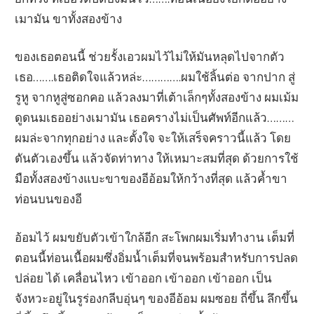
เมามัน ขาทั้งสองข้าง
ของเธอตอนนี้ ช่วยรั้งเอวผมไว้ไม่ให้มันหลุดไปจากตัว
เธอ…….เธอติดใจแล้วหล่ะ………….ผมใช้ลิ้นต่อ จากปาก สู่
รูหู จากหูสู่ซอกคอ แล้วลงมาที่เต้าเล็กๆทั้งสองข้าง ผมเม้ม
ดูดนมเธออย่างเมามัน เธอครางไม่เป็นศัพท์อีกแล้ว………
ผมล่ะจากทุกอย่าง และตั้งใจ จะให้เสร็จคราวนี้แล้ว โดย
ดันตัวเองขึ้น แล้วจัดท่าทาง ให้เหมาะสมที่สุด ด้วยการใช้
มือทั้งสองข้างแบะขาของอีอ้อมให้กว้างที่สุด แล้วค้ำขา
ท่อนบนของอี
อ้อมไว้ ผมขยับตัวเข้าใกล้อีก สะโพกผมเริ่มทำงาน เต็มที่
ตอนนี้ท่อนเนื้อผมซึ่งอิ่มน้ำเต็มที่จนพร้อมสำหรับการปลด
ปล่อย ได้ เคลื่อนไหว เข้าออก เข้าออก เข้าออก เป็น
จังหวะอยู่ในรูร่องกลีบอุ่นๆ ของอีอ้อม ผมซอย ถี่ขึ้น ลึกขึ้น