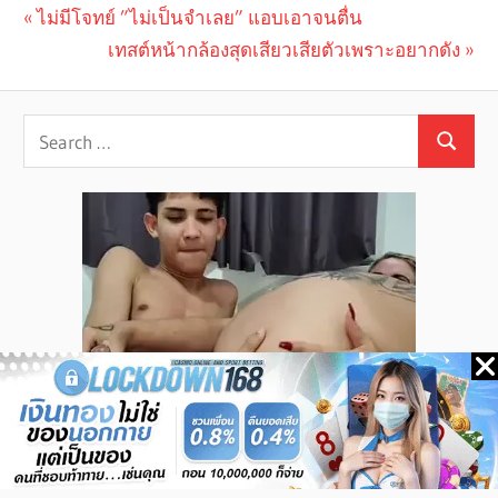
Previous
ไม่มีโจทย์ ”ไม่เป็นจำเลย” แอบเอาจนตื่น
Post
Post:
Next
เทสต์หน้ากล้องสุดเสียวเสียตัวเพราะอยากดัง
navigation
Post: