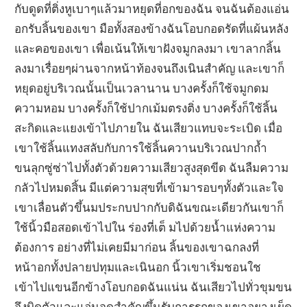
กับดูดที่ติ่งหูเบาๆแล้วมาหยุดที่อกของฉัน จนฉันต้องแอ่น
อกรับลิ้นของเขา มือทั้งสองข้างฉันโอบกอดรัดที่แผ้นหลัง
และคอของเขา เพื่อเน้นให้เขาฝังจมูกลงมา เขาลากลิ้น
ลงมาเรื่อยๆผ่านจากหน้าท้องจนถึงเนินสำคัญ และเขาก็
หยุดอยู่บริเวณนั้นเป็นเวลานาน บางครั้งก็ใช้จมูกดม
ความหอม บางครั้งก็ใช้ปากเม้มตรงติ่ง บางครั้งก็ใช้ลิ้น
สะกิดและแยงเข้าไปภายใน ฉันเสียวแทบจะระเบิด เมื่อ
เขาใช้ลิ้นแทงสลับกับการใช้ลิ้นควานบริเวณปากถ้ำ
ขนลุกซู่ซ่าไปทั้งตัวด้วยความเสียวสูงสุดขีด ฉันลืมความ
กลัวไปหมดสิ้น มีแต่ความสุขที่เข้ามารอบๆทั้งตัวและใจ
เขาเลื่อนตัวขึ้นมประกบปากกับดิฉันขณะเดียวกันเขาก็
ใช้นิ้วมือสอดเข้าไปใน ร่องที่เต็ มไปด้วยน้ำแห่งความ
ต้องการ อย่างที่ไม่เคยมีมาก่อน ลิ้นของเขาฉกลงที่
หน้าอกทั้งปลายปทุมและเนินอก นิ้วเขาเริ่มชอนใช
เข้าไปแขนอีกข้างโอบกอดฉันแน่น ฉันเสียวไปทั่วขุมขน
จึงบิดตัวและแอ่นจุดสำคัญขึ้นรับการรุกของเขาอยางเผ็ด