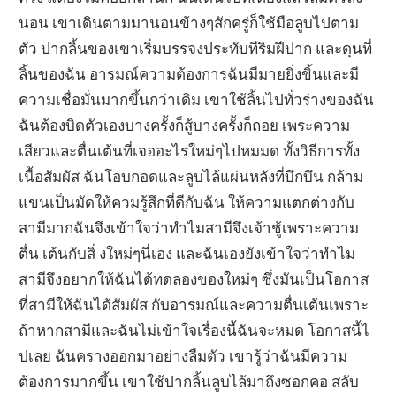
นอน เขาเดินตามมานอนข้างๆสักครู่ก็ใช้มือลูบไปตาม
ตัว ปากลิ้นของเขาเริ่มบรรจงประทับทีริมฝีปาก และดุนที่
ลิ้นของฉัน อารมณ์ความต้องการฉันมีมายยิ่งขิ้นและมี
ความเชื่อมั่นมากขึ้นกว่าเดิม เขาใช้ลิ้นไปทั่วร่างของฉัน
ฉันต้องบิดตัวเองบางครั้งก็สู้บางครั้งก็ถอย เพระความ
เสียวและตื่นเต้นที่เจออะไรใหม่ๆไปหมมด ทั้งวิธีการทั้ง
เนื้อสัมผัส ฉันโอบกอดและลูบไล้แผ่นหลังที่บึกบึน กล้าม
แขนเป็นมัดให้ควมรู้สึกที่ดีกับฉัน ให้ความแตกต่างกับ
สามีมากฉันจึงเข้าใจว่าทำไมสามีจึงเจ้าชู้เพราะความ
ตื่น เต้นกับสิ่ งใหม่ๆนี่เอง และฉันเองยังเข้าใจว่าทำไม
สามีจึงอยากให้ฉันได้ทดลองของใหม่ๆ ซึ่งมันเป็นโอกาส
ที่สามีให้ฉันได้สัมผัส กับอารมณ์และความตื่นเต้นเพราะ
ถ้าหากสามีและฉันไม่เข้าใจเรื่องนี้ฉันจะหมด โอกาสนี้ไ
ปเลย ฉันครางออกมาอย่างลืมตัว เขารู้ว่าฉันมีความ
ต้องการมากขึ้น เขาใช้ปากลิ้นลูบไล้มาถึงซอกคอ สลับ