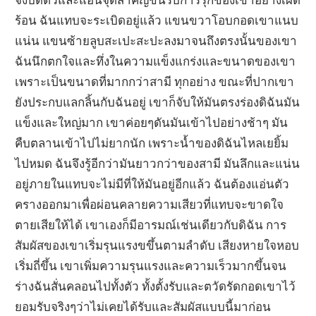
ร้อน ฉันแทบจะระเบิดอยู่แล้ว แขนขวาโอบกอดเขาแนบ
แน่น แขนซ้ายลูบสะเปะสะปะลงมาจนถึงตรงนั้นของเขา
ฉันนึกตกใจและทึ่งในความแข็งแกร่งและขนาดของเขา
เพราะเป็นขนาดที่มากกว่าสามี ทุกอย่าง ขณะที่ปากเขา
ยังประกบแลกลิ้นกับฉันอยู่ เขาก็จับให้มันตรงร่องดิฉันมัน
แข็งและใหญ่มาก เขาค่อยๆดันมันเข้าไปอย่างช้าๆ มัน
คืบตลานเข้าไปไม่ยากนัก เพราะน้ำของดิฉันไหลเยยิ้ม
ไปหมด ฉันจึงรู้อีกว่ามันยาวกว่าของสามี มันลึกและแน่น
อยู่ภายในแทบจะไม่มีที่ให้มันอยู่อีกแล้ว ฉันต้องแอ่นตัว
ครางออกมาเพื่อผ่อนคลายความเสียวที่แทบจะขาดใจ
ตายเสียให้ได้ เขาเองก็มีอารมณ์เช่นเดียวกับดิฉัน การ
สัมผัสของเขาเริ่มรุนแรงขขึ้นตามลำดับ เสียงหายใจหอบ
เริ่มถี่ขึ้น เขาเพิ่มความรุนแรงและความเร็วมากขึ้นจน
ร่างฉันสั่นคลอนไปทั้งตัว ทั้งตั้งรับและตวัดรัดกอดเขาไว้
ยอมรับจริงๆว่าไม่เคยได้รับและสัมผัสแบบนี้มาก่อน