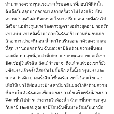
ท่ามกลางความรุนแรงและเร็วของเขาที่มอบให้ดิฉันั้น
ฉันถึงกับหลุดปากออกมาหลายครั้งว่าไม่ไหวแล้ว เป็น
ความสุขสุดวิเศษที่จะหาอะไรมาเปรียบ จนกระทั่งฉันไป
ถึงวิมานอย่างรุนแรง ร้องครวญครางอย่างสุดอาย กอดรัด
เขาแน่น เขาหลั่งน้ำมาภายในฉันอย้างท้วมท้น จนเอ่อ
ล้นอกมาเปรอะที่นอน น้ำตาไหลรินออกมาด้วยความสุข
ที่สุด เรานอนกอดกัน ฉันมองสามีฉันด้วยความชื่นชม
และมีความสุขที่สุด ส่ามีเอ่ยปากขอบคุณเขาขณะที่เขา
ยังแช่อยู่ในตัวฉัน ถึงแม้ว่าเขาจะถึงแล้วแต่ของเขาก็ยัง
แข็งแรงแล้วครั้งที่สองก็เริ่มขึ้นอีก ครั้งนี้เขารุนแรงและ
นานกว่าเดิม บางครั้งฉันก็ขึ้นคร่อมเขาไว้และโยกเอง
เพื่อให้เขาได้ผ่อนแรงบ้าง สามีมายืนมองใกล้ๆด้วยความ
ชื่นชมในตัวฉันและเพื่อนของเขา เมื่อเสร็จครั้งที่สองเขา
จึงลุกขึ้นไปชำระร่างกายในห้องน้ำ ฉันลุกขึ้นมากอดจูบ
กับสามีและขอบคุณ สามีโอบฉันขึ้นมาพร้อมกับเอามือ