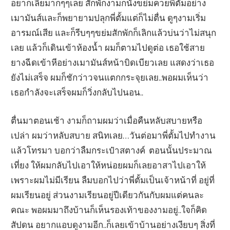
อยากเลียมากๆๆเลย สักพักงามก็นั่งขย่มควยพี่ตั้มอย่าง
เมามันส์และก็พยายามปลุกพี่ตั้มแต่ก็ไม่ตื่น ดูๆงามเริ่ม
อารมณ์เสีย และก็รีบๆๆขย่มสักพักก็เลิกแล้วบ่นว่าไม่สนุก
เลย แล้วก็เดินเข้าห้องน้ำ ผมก็ตามไปดูต่อ เธอใช้สาย
ยางฉีดเข้าหีอย่างเมามันส์หน้าบิดเบียวเลย แสดงว่าเธอ
ยังไม่เสร็จ ผมก็ชักว่าวจนแตกกระจุยเลย..พอผมเห็นว่า
เธอกำลังจะเสร็จผมก็วิ่งกลับไปนอน..
ตื่นมาตอนเช้า งามก็ถามผมว่าเมื่อคืนหลับสบายหรือ
เปล่า ผมว่าหลับสบาย สนิทเลย…วันต่อมาพี่ตั้มไปทำงาน
แล้วโทรมา บอกว่าลืมกระเป๋าสตางค์ ตอนนั้นประมาณ
เที่ยง ให้ผมกลับไปเอาให้หน่อยผมก็เลยอาสาไปเอาให้
เพราะผมไม่มีเรียน ลืมบอกไปว่าพี่ตั้มเป็นเจ้าหน้าที่ อยู่ที่
ผมเรียนอยู่ ส่วนงามเรียนอยู่ปีเดียวกันกับผมแต่คนละ
คณะ พอผมมาถึงบ้านก็เห็นรองเท้าของงามอยู่..ใจก็คิด
สัปดน อยากแอบดูงามอีก..ก็เลยเข้าบ้านอย่างเงียบๆ สิ่งที่