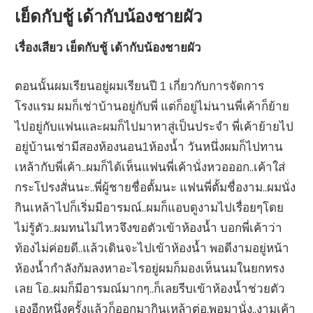
เย็ดกับชู้ เด้ากับน้องชายผัว
เรื่องเสียว เย็ดกับชู้ เด้ากับน้องชายผัว
ตอนนั้นผมเรียนอยู่ผมเรียนปี 1 เกี่ยวกับการจัดการ
โรงแรม ผมก็เช่าบ้านอยู่กับพี่ แต่ก็อยู่ไม่นานพี่เค้าก็ย้าย
ไปอยู่กับแฟนและผมก็ไปมาหาสู่เป็นประจำ พี่เค้าย้ายไป
อยู่บ้านเช่ามีสองห้องนอน1ห้องน้ำ วันหนึ่งผมก็ไปทาน
เหล้ากับพี่เค้า..ผมก็ได้เห็นแฟนพี่เค้านั่งหวอออก..เค้าใส่
กระโปรงสั่นนะ..พี่ผู้ชายชื่อตั้มนะ แฟนพี่ตั้มชื่องาม..ผมนั่ง
กินเหล้าไปก็เริ่มมีอารมณ์..ผมก็แอบดูงามไปเรื่อยๆโดย
ไม่รู้ตัว..ผมทนไม่ไหวจึงขอตัวเข้าห้องน้ำ บอกพี่เค้าว่า
ท้องไม่ค่อยดี..แล้วเดินจะไปเข้าห้องน้ำ พอดีงามอยู่หน้า
ห้องน้ำกำลังก้มลงหาอะไรอยู่ผมก็มองเห็นนมในยกทรง
เลย โอ..ผมก็มีอารมณ์มากๆ..ก็เลยรีบเข้าห้องน้ำช่วยตัว
เองอีกหนึ่งครั้งแล้วก็ออกมากินเหล้าต่อ.พอมานั่ง..งามเค้า