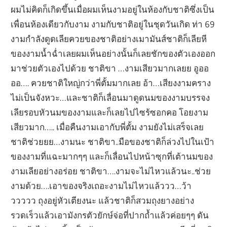
ผมไม่คิดก็เกิดขึ้นเมื่อผมเห็นงามอยู่ในห้องกับชาติซึ่งเป็น
เพื่อนห้องเดียวกับงาม งามกับชาติอยู่ในชุดวันเกิด ท่า 69
งามกำลังดูดเลียควยของชาติอย่างเมามันส์ชาติก็เลียหี
ของงามน้ำฉ่ำเลยผมเห็นอย่างนั้นก็เลยชักของตัวเองออก
มาช่วยตัวเองไปด้วย ชาติขา …งามเสียวมากเลยย อูออ
ออ…. ควยชาติใหญ่กว่าพี่ตั้มมากเลย อ้า…เสียงงามคราง
ไม่เป็นจังหวะ…และชาติก็เลื่อนมาดูดนมของงามบรรจง
เลียรอบหัวนมของงามและก็เลยไปไซร้ซอกคอ โอยงาม
เสียวมาก….. เมื่อคืนงามเอากับพี่ตั้ม งามยังไม่เสร็จเลย
ชาติช่วยยย…งามนะ ชาติขา..มือของชาติก็ล่วงไปในเป้า
ของงามที่แฉะมากๆๆ และก็เลื่อนไปหน้าซุกที่เต้านมของ
งามเลียอย่างอร่อย ชาติขา….งามจะไม่ไหวแล้วนะ..ช่วย
งามด้วย….เอาของจริงเถอะงามไม่ไหวแล้ววว…ว้า
ววววว ถุงอยู่หัวเตียงนะ แล้วชาติก็สวมถุงยางอย่าง
รวดเร็วแล้วเอามังกรตัวยักษ์จ่อที่ปากถ้ำแล้วค่อยๆๆ ดัน