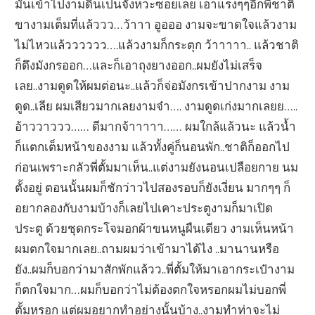
มันเข้าไปงามดิ้นเป็นจังหวะซอยเลย เอาแรงๆๆอีกพี่ชาติ
ขางามเต็มที่แล้ววว…ว้าาา อูอออ งามจะขาดใจแล้วงาม
ไม่ไหวแล้วววววว….แล้วงามก็กระตุก ว้าาาาา.. แล้วชาติ
ก็ดึงมังกรออก…และก็เอาถุงยางออก..ผมยังไม่เสร็จ
เลย..งามดูดให้ผมต่อนะ..แล้วก็จ่อมังกรเข้าปากงาม งาม
ดูด..เลีย ผมเสียวมากเลยงามจ๋า…. งามดูดเก่งมากเลยย…..
อ้าววาววว…… ดีมากจ้าาาาา…… ผมใกล้แล้วนะ แล้วน้ำ
ก็แตกเต็มหน้าของงาม แล้วทั้งคู่ก็นอนพัก..ชาติก็ออกไป
ก่อนเพราะกลัวพี่ตั้มมาเห็น..แต่งามยังนอนเปลือยกาย นม
ตั้งอยู่ ตอนนั้นผมก็ชักว่าวไปสองรอบก็ยังเงี่ยน มากๆๆ ก็
อยากลองกับงามบ้างก็เลยไปเคาะประตูงามก็มาเปิด
ประตู ด้วยชุดกระโจมอกผ้าขนหนูผืนเดียว งามเห็นหน้า
ผมตกใจมากเลย..ถามผมว่าเข้ามาได้ไง ..มานานหรือ
ยัง..ผมก็บอกว่ามาสักพักแล้วว..พี่ตั้มให้มาเอากระเป๋างาม
ก็ตกใจมาก…ผมก็บอกว่าไม่ต้องตกใจหรอกผมไม่บอกพี่
ตั้มหรอก แต่ผมอยากทำอย่างนั้นบ้าง..งามทำท่าจะไม่