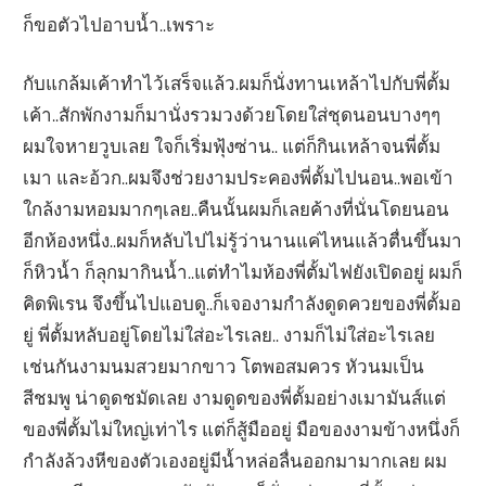
ก็ขอตัวไปอาบน้ำ..เพราะ
กับแกล้มเค้าทำไว้เสร็จแล้ว.ผมก็นั่งทานเหล้าไปกับพี่ตั้ม
เค้า..สักพักงามก็มานั่งรวมวงด้วยโดยใส่ชุดนอนบางๆๆ
ผมใจหายวูบเลย ใจก็เริ่มฟุ้งซ่าน.. แต่ก็กินเหล้าจนพี่ตั้ม
เมา และอ้วก..ผมจึงช่วยงามประคองพี่ตั้มไปนอน..พอเข้า
ใกล้งามหอมมากๆเลย..คืนนั้นผมก็เลยค้างที่นั่นโดยนอน
อีกห้องหนึ่ง..ผมก็หลับไปไม่รู้ว่านานแค่ไหนแล้วตื่นขึ้นมา
ก็หิวน้ำ ก็ลุกมากินน้ำ..แต่ทำไมห้องพี่ตั้มไฟยังเปิดอยู่ ผมก็
คิดพิเรน จึงขึ้นไปแอบดู..ก็เจองามกำลังดูดควยของพี่ตั้มอ
ยู่ พี่ตั้มหลับอยู่โดยไม่ใส่อะไรเลย.. งามก็ไม่ใส่อะไรเลย
เช่นกันงามนมสวยมากขาว โตพอสมควร หัวนมเป็น
สีชมพู น่าดูดชมัดเลย งามดูดของพี่ตั้มอย่างเมามันส์แต่
ของพี่ตั้มไม่ใหญ่เท่าไร แต่ก็สู้มืออยู่ มือของงามข้างหนึ่งก็
กำลังล้วงหีของตัวเองอยู่มีน้ำหล่อลื่นออกมามากเลย ผม