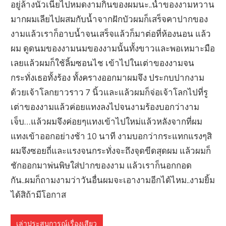
อยู่ล้างนัวเนียไปหมดงามกินของผมนะ..น้ำของงามหวาน
มากผมเลียไปผสมกับน้ำจากฝักบัวผมก็เสร็จคาปากของ
งามแล้วเราก็อาบน้ำจนเสร็จแล้วก็มาต่อที่ห้องนอน แล้ว
ผม ดูดนมของงามนมของงามนั้นทั้งขาวและพอเหมาะมือ
เลยแล้วผมก็ใช้ลิ้มซอนไช เข้าไปในเต่าของงามจน
กระทั่งเธอทั้งร้อง ทั้งครางออกมาผมจึง ประกบปากงาม
ด้วยเจ้าโลกยาวราว 7 นิ้วและแล้วผมก็จ่อเจ้าโลกไปที่รู
เต่าของงามแล้วค่อยแทงลงไปจนงามร้องบอกว่างาม
เจ็บ…แล้วผมจึงค่อยๆแทงเข้าไปใหม่แล้วหลังจากที่ผม
แทงเข้าออกอย่างช้า 10 นาที งามบอกว่ากระแทกแรงๆสิ
ผมจึงซอยถี่และแรงจนกระทั่งจะถึงจุดขีดสุดผม แล้วผมก็
ชักออกมาพ่นพิษใส่ปากของงาม แล้วเราก็นอกกอด
กัน..ผมก็ถามงามว่าวันอื่นผมจะเอางามอีกได้ไหม..งามยิ้ม
ได้สิถ้ามีโอกาส
เล่าประสบการณ์เรื่องเสียว