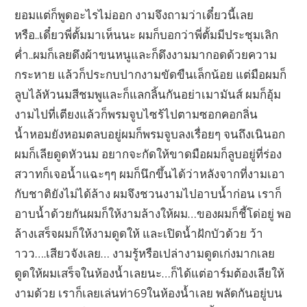
ยอมแต่ก็พูดอะไรไม่ออก งามจึงถามว่าเดี๋ยวนี้เลย
หรือ..เดี๋ยวพี่ตั้มมาเห็นนะ ผมก็บอกว่าพี่ตั้มมีประชุมเลิก
ค่ำ..ผมก็เลยดึงผ้าขนหนูและก็ดึงงามมากอดด้วยความ
กระหาย แล้วก็ประกบปากงามขัดขืนเล็กน้อย แต่มือผมก็
ลูบไล้หัวนมสีชมพูและก็แลกลิ้นกันอย่าเมามันส์ ผมก็อุ้ม
งามไปที่เตียงแล้วก็พรมจูบไซร้ไปตามซอกคอกลิ่น
น้ำหอมยังหอมตลบอยู่ผมก็พรมจูบลงเรื่อยๆ จนถึงเนินอก
ผมก็เลียดูดหัวนม อยากจะกัดให้ขาดมือผมก็ลูบอยู่ที่ร่อง
สวาทก็เจอน้ำแฉะๆๆ ผมก็นึกขึ้นได้ว่าหลังจากที่งามเอา
กับชาติยังไม่ได้ล้าง ผมจึงชวนงามไปอาบน้ำก่อน เราก็
อาบน้ำด้วยกันผมก็ให้งามล้างให้ผม…ของผมก็ชี้โด่อยู่ พอ
ล้างเสร็จผมก็ให้งามดูดให้ และเปิดน้ำฝักบัวด้วย ว้า
าวว….เสียวจังเลย… งามรู้หรือเปล่างามดูดเก่งมากเลย
ดูดให้ผมเสร็จในห้องน้ำเลยนะ…ก็ได้แต่อาร์มต้องเลียให้
งามด้วย เราก็เลยเล่นท่า69ในห้องน้ำเลย พลัดกันอยู่บน