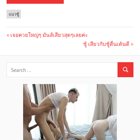
แนวชู้
Previous
เจอควยใหญ่ๆ มันส์เสียวสุดๆเลยค่ะ
Post
Post:
Next
ชู้ เสียวกับชู้ตื่นเต้นดี
navigation
Post: