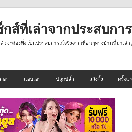
งเซ็กส์ที่เล่าจากประสบกา
านแล้วจะต้องทึ่ง เป็นประสบการณ์จริงจากเพื่อนๆทางบ้านที่มาเล่าส
ึกษา
แอบเอา
ปลุกปล้ำ
สวิงกิ้ง
ครั้งแ