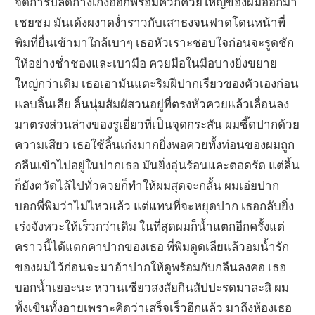
จัดการปลดกางเกงออกพร้อมควักควยใหญ่ของผมออกมา
เชยชม มันเด้งผงาดง่ำราวกับเสาธงจนฟาดโดนหน้าพี่
พิมที่ยื่นเข้ามาใกล้เบาๆ เธอหัวเราะชอบใจก่อนจะรูดชัก
ให้อย่างช่ำชองและเบามือ ควยมือในมือบางยิ่งขยาย
ใหญ่กว่าเดิม เธอเอามันแตะริมฝีปากเรียวของตัวเองก่อน
แลบลิ้นเลีย ลิ้นนุ่มสัมผัสวนอยู่ที่ตรงหัวควยแล้วเลื่อนลง
มาตรงส่วนล่างของรูเยี่ยวที่เป็นจุดกระสัน ผมซี๊ดปากด้วย
ความเสียว เธอใช้ลิ้นเก่งมากยิ่งพอควยทั้งท่อนของผมถูก
กลืนเข้าไปอยู่ในปากเธอ มันยิ่งอุ่นร้อนและตอดรัด แต่ลิ้น
ก็ยังตวัดไล้ไปทั่วควยก็ทำให้ผมสุดจะกลั้น ผมเอ่ยปาก
บอกพี่พิมว่าไม่ไหวแล้ว แต่แทนที่จะหยุดปาก เธอกลับยิ่ง
เร่งจังหวะให้เร็วกว่าเดิม ในที่สุดผมก็น้ำแตกอีกครั้งแต่
คราวนี้ได้แตกคาปากของเธอ พี่พิมดูดเลียแล้วอมน้ำรัก
ของผมไว้ก่อนจะมาอ้าปากให้ดูพร้อมกับกลืนลงคอ เธอ
บอกน้ำเยอะนะ หวานเชียวสงสัยกินสัปปะรดมาละสิ ผม
ทั้งเขินทั้งอายเพราะคิดว่าเสร็จเร็วอีกแล้ว มาถึงห้องเธอ