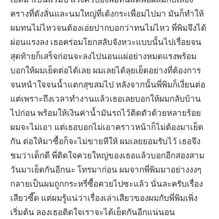
ครางที่ดังลั่นและนมใหญ่ที่เด้งกระเพื่อมไปมา มันก็ทำให้
ผมทนไม่ไหวจนต้องเอ่ยปากบอกว่าทนไม่ไหว พี่พิมจึงได้
ผ่อนแรงลง เธอคร่อมโยกสลับจังหวะแบบนั้นไปเรื่อยจน
สุดท้ายก็เสร็จก่อนจะลงไปนอนแผ่อย่างหมดแรงพร้อม
บอกให้ผมเย็ดต่อได้เลย ผมเลยได้ลุยเย็ดอย่างที่ต้องการ
จนหนำใจจนน้ำแตกสุขสมไป หลังจากนั้นพี่พิมก็เงี่ยนต่อ
แต่เพราะถึงเวลาทำงานแล้วเธอเลยบอกให้ผมกลับบ้าน
ไปก่อน พร้อมให้เงินค่าน้ำมันรถไว้ติดตัวด้วยหลายร้อย
ผมจะไม่เอา แต่เธอบอกไม่เอาคราวหน้าก็ไม่ต้องมาเย็ด
กัน ต่อให้มาซื้อก็จะไม่ขายหีให้ ผมเลยยอมรับไว้ เธอจึง
ชมว่าเด็กดี พี่ติดใจควยใหญ่ของเธอแล้วบอกอีกสองสาม
วันมาเย็ดกันอีกนะ โทรมาก่อน ผมจากพี่พิมมาอย่างงงๆ
กลายเป็นผมถูกกระหรี่ซื้อควยไปซะแล้ว นั่นละครับเรื่อง
เสียวซี๊ด แต่ผมรู้แน่ว่าเรื่องเล่าเสียวของผมกับพี่พิมเพิ่ง
เริ่มต้น ลองเธอติดใจเราจะได้เย็ดกันอีกแน่นอน