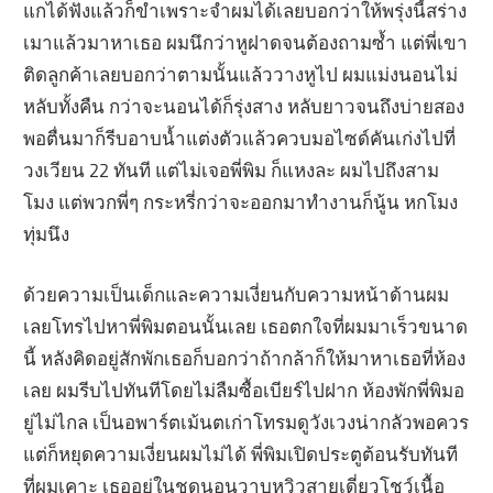
แกได้ฟังแล้วก็ขำเพราะจำผมได้เลยบอกว่าให้พรุ่งนี้สร่าง
เมาแล้วมาหาเธอ ผมนึกว่าหูฝาดจนต้องถามซ้ำ แต่พี่เขา
ติดลูกค้าเลยบอกว่าตามนั้นแล้ววางหูไป ผมแม่งนอนไม่
หลับทั้งคืน กว่าจะนอนได้ก็รุ่งสาง หลับยาวจนถึงบ่ายสอง
พอตื่นมาก็รีบอาบน้ำแต่งตัวแล้วควบมอไซด์คันเก่งไปที่
วงเวียน 22 ทันที แต่ไม่เจอพี่พิม ก็แหงละ ผมไปถึงสาม
โมง แต่พวกพี่ๆ กระหรี่กว่าจะออกมาทำงานก็นู้น หกโมง
ทุ่มนึง
ด้วยความเป็นเด็กและความเงี่ยนกับความหน้าด้านผม
เลยโทรไปหาพี่พิมตอนนั้นเลย เธอตกใจที่ผมมาเร็วขนาด
นี้ หลังคิดอยู่สักพักเธอก็บอกว่าถ้ากล้าก็ให้มาหาเธอที่ห้อง
เลย ผมรีบไปทันทีโดยไม่ลืมซื้อเบียร์ไปฝาก ห้องพักพี่พิมอ
ยู่ไม่ไกล เป็นอพาร์ตเม้นตเก่าโทรมดูวังเวงน่ากลัวพอควร
แต่ก็หยุดความเงี่ยนผมไม่ได้ พี่พิมเปิดประตูต้อนรับทันที
ที่ผมเคาะ เธออยู่ในชุดนอนวาบหวิวสายเดี่ยวโชว์เนื้อ