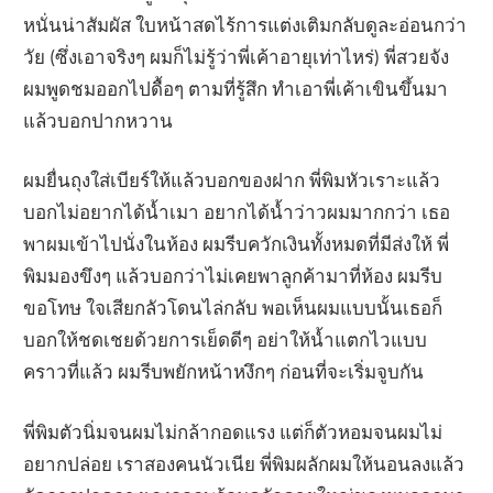
หนั่นน่าสัมผัส ใบหน้าสดไร้การแต่งเติมกลับดูละอ่อนกว่า
วัย (ซึ่งเอาจริงๆ ผมก็ไม่รู้ว่าพี่เค้าอายุเท่าไหร่) พี่สวยจัง
ผมพูดชมออกไปดื้อๆ ตามที่รู้สึก ทำเอาพี่เค้าเขินขึ้นมา
แล้วบอกปากหวาน
ผมยื่นถุงใส่เบียร์ให้แล้วบอกของฝาก พี่พิมหัวเราะแล้ว
บอกไม่อยากได้น้ำเมา อยากได้น้ำว่าวผมมากกว่า เธอ
พาผมเข้าไปนั่งในห้อง ผมรีบควักเงินทั้งหมดที่มีส่งให้ พี่
พิมมองขึงๆ แล้วบอกว่าไม่เคยพาลูกค้ามาที่ห้อง ผมรีบ
ขอโทษ ใจเสียกลัวโดนไล่กลับ พอเห็นผมแบบนั้นเธอก็
บอกให้ชดเชยด้วยการเย็ดดีๆ อย่าให้น้ำแตกไวแบบ
คราวที่แล้ว ผมรีบพยักหน้าหงึกๆ ก่อนที่จะเริ่มจูบกัน
พี่พิมตัวนิ่มจนผมไม่กล้ากอดแรง แต่ก็ตัวหอมจนผมไม่
อยากปล่อย เราสองคนนัวเนีย พี่พิมผลักผมให้นอนลงแล้ว