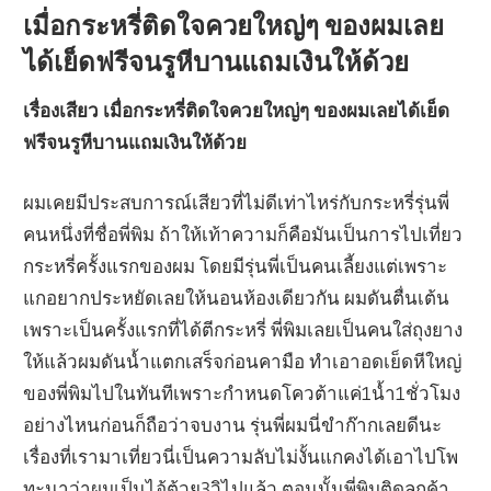
เมื่อกระหรี่ติดใจควยใหญ่ๆ ของผมเลย
ได้เย็ดฟรีจนรูหีบานแถมเงินให้ด้วย
เรื่องเสียว เมื่อกระหรี่ติดใจควยใหญ่ๆ ของผมเลยได้เย็ด
ฟรีจนรูหีบานแถมเงินให้ด้วย
ผมเคยมีประสบการณ์เสียวที่ไม่ดีเท่าไหร่กับกระหรี่รุ่นพี่
คนหนึ่งที่ชื่อพี่พิม ถ้าให้เท้าความก็คือมันเป็นการไปเที่ยว
กระหรี่ครั้งแรกของผม โดยมีรุ่นพี่เป็นคนเลี้ยงแต่เพราะ
แกอยากประหยัดเลยให้นอนห้องเดียวกัน ผมดันตื่นเต้น
เพราะเป็นครั้งแรกที่ได้ตีกระหรี่ พี่พิมเลยเป็นคนใส่ถุงยาง
ให้แล้วผมดันน้ำแตกเสร็จก่อนคามือ ทำเอาอดเย็ดหีใหญ่
ของพี่พิมไปในทันทีเพราะกำหนดโควต้าแค่1น้ำ1ชั่วโมง
อย่างไหนก่อนก็ถือว่าจบงาน รุ่นพี่ผมนี่ขำก๊ากเลยดีนะ
เรื่องที่เรามาเที่ยวนี่เป็นความลับไม่งั้นแกคงได้เอาไปโพ
ทะนาว่าผมเป็นไอ้ต้วย3วิไปแล้ว ตอนนั้นพี่พิมติดลูกค้า