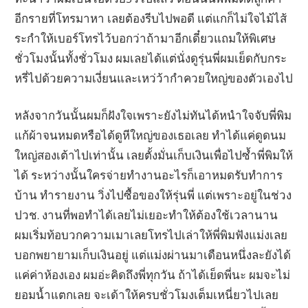
อีกรายที่โทรมาหา เลยต้องรีบไปพอดี แต่แกก็ไม่ใจไม้ไส้
ระกำให้เบอร์โทรไว้บอกว่าถ้ามาอีกเดี๋ยวแถมให้พิเศษ
ชั่วโมงนั้นทั้งชั่วโมง ผมเลยได้แต่นั่งดูรุ่นพี่ผมเย็ดกับกระ
หรี่ไปด้วยความเงี่ยนและเหว่ว้ากำควยใหญ่ของตัวเองไป
หลังจากวันนั้นผมก็ฝังใจเพราะยังไม่ทันได้หนำใจจับพี่พิม
แก้ผ้าจนหมดหรือได้ดูหีใหญ่ของเธอเลย ทำได้แค่ดูดนม
ใหญ่สองเต้าไปเท่านั้น เลยตั้งมั่นเก็บเงินเพื่อไปซ้ำพี่พิมให้
ได้ ระหว่างนั้นใครจ่ายทำงานอะไรก็เอาหมดรับทำการ
บ้าน ทำรายงาน วิ่งไปซื้อของให้รุ่นพี่ แต่เพราะอยู่ในช่วง
ปวช. งานที่พอทำได้เลยไม่เยอะทำให้ต้องใช้เวลานาน
ผมเริ่มท้อบวกความเมาเลยโทรไปเล่าให้พี่พิมฟังแม่งเลย
บอกพยายามเก็บเงินอยู่ แต่แม่งผ่านมาเดือนหนึ่งละยังได้
แค่ค่าห้องเอง ผมอ่ะคิดถึงพี่ทุกวัน ถ้าได้เย็ดพี่นะ ผมจะไม่
ยอมน้ำแตกเลย จะเด้าให้ครบชั่วโมงเต็มเหนี่ยวไปเลย