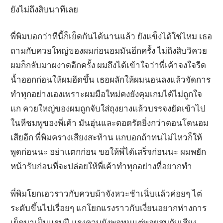
ยังไม่ถึงสิบนาทีเลย
พี่พิมบอกว่าทีนี้ก็เย็ดกันได้นานแล้ว ยังแข็งได้ใช่ไหม เธอ
ถามกับควยใหญ่ของผมก่อนอมมันอีกครั้ง ไม่ถึงสิบวิควย
ผมก็กลับมาผงาดอีกครั้ง ผมถึงได้เข้าใจว่าพี่เค้าจงใจรีด
น้ำออกก่อนให้ผมอึดขึ้น เธอผลักให้ผมนอนลงแล้วจัดการ
ทำทุกอย่างเองเพราะผมมือใหม่คงยังคุมเกมได้ไม่ถูกใจ
แก ควยใหญ่ของผมถูกจับใส่ถุงยางแล้วบรรจงยัดเข้าไป
ในหีชมพูของพี่เค้า มันอุ่นและตอดรัดยิ่งกว่าตอนโดนอม
เสียอีก พี่พิมครางเสียงสะท้าน แกบอกถ้าทนไม่ไหวก็ให้
พูดก่อนนะ อย่าแตกก่อน ขอให้พี่ได้เสร็จก่อนนะ ผมพยัก
หน้ารับก่อนที่จะปล่อยให้พี่เค้าทำทุกอย่างที่อยากทำ
พี่พิมโยกเอวราวกับควบม้าจังหวะช้าเนิ่บแล้วค่อยๆ ไต่
ระดับขึ้นไปเรื่อยๆ แกโยกแรงราวกับเงี่ยนอยากห่างการ
เย็ดมาเป็นแรมปี แรงควบยังพอทนแต่พอผสมกับเสียง