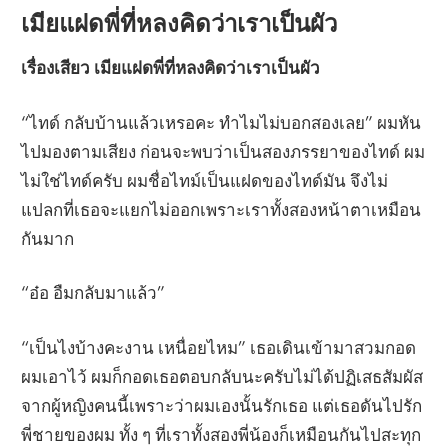
เมียแฝดพี่ที่หลงคิดว่าเราเป็นผัว
เรื่องเสียว เมียแฝดพี่ที่หลงคิดว่าเราเป็นผัว
“ไทด์ กลับบ้านแล้วเหรอคะ ทำไมไม่บอกสองเลย” ผมหัน
ไปมองตามเสียง ก่อนจะพบว่าเป็นสองภรรยาของไทด์ ผม
ไม่ใช่ไทด์ครับ ผมชื่อไทม์เป็นแฝดของไทด์มัน จึงไม่
แปลกที่เธอจะแยกไม่ออกเพราะเราทั้งสองหน้าตาเหมือน
กันมาก
“อ๋อ อืมกลับมาแล้ว”
“เป็นไงบ้างคะงาน เหนื่อยไหม” เธอเดินเข้ามาสวมกอด
ผมเอาไว้ ผมก็กอดเธอตอบกลับนะครับไม่ได้ปฏิเสธสัมผัส
จากผู้หญิงคนนี้เพราะว่าผมเองนั้นรักเธอ แต่เธอดันไปรัก
พี่ชายของผม ทั้ง ๆ ที่เราทั้งสองพี่น้องก็เหมือนกันไปสะทุก