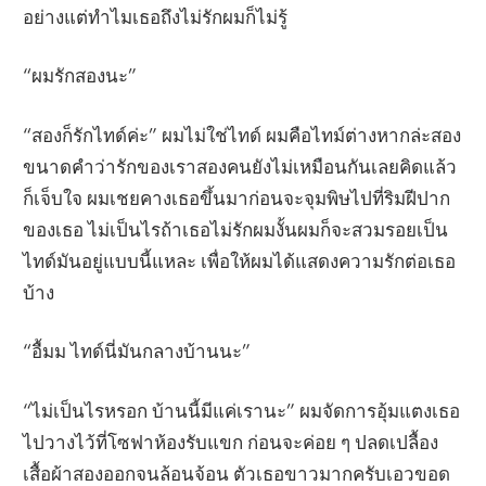
อย่างแต่ทำไมเธอถึงไม่รักผมก็ไม่รู้
“ผมรักสองนะ”
“สองก็รักไทด์ค่ะ” ผมไม่ใช่ไทด์ ผมคือไทม์ต่างหากล่ะสอง
ขนาดคำว่ารักของเราสองคนยังไม่เหมือนกันเลยคิดแล้ว
ก็เจ็บใจ ผมเชยคางเธอขึ้นมาก่อนจะจุมพิษไปที่ริมฝีปาก
ของเธอ ไม่เป็นไรถ้าเธอไม่รักผมงั้นผมก็จะสวมรอยเป็น
ไทด์มันอยู่แบบนี้แหละ เพื่อให้ผมได้แสดงความรักต่อเธอ
บ้าง
“อื้มม ไทด์นี่มันกลางบ้านนะ”
“ไม่เป็นไรหรอก บ้านนี้มีแค่เรานะ” ผมจัดการอุ้มแตงเธอ
ไปวางไว้ที่โซฟาห้องรับแขก ก่อนจะค่อย ๆ ปลดเปลื้อง
เสื้อผ้าสองออกจนล้อนจ้อน ตัวเธอขาวมากครับเอวขอด