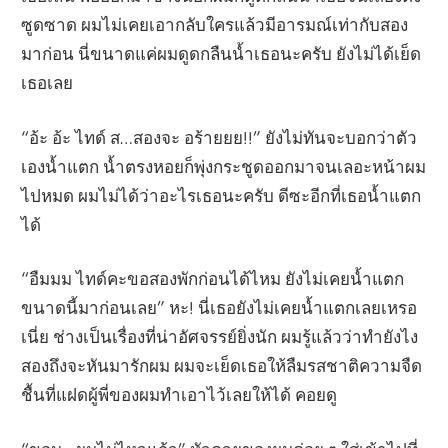
ซูดซาด ผมไม่เคยเอากลับใครแล้วมีอารมณ์เท่ากับสอง
มาก่อน นี่ขนาดแค่ผมดูดกลืนน้ำเธอนะครับ ยังไม่ได้เย็ด
เธอเลย
“อ้ะ อ้ะ ไทด์ ส…สองจะ อร้ายยย!!” ยังไม่ทันจะบอกว่าตัว
เองน้ำแตก น้ำตรงหอยก็พุ่งกระชูดออกมาจนเลอะหน้าผม
ไปหมด ผมไม่ได้ว่าอะไรเธอนะครับ ดีซะอีกที่เธอน้ำแตก
ได้
“อืมมม ไทด์คะขอสองพักก่อนได้ไหม ยังไม่เคยน้ำแตก
ขนาดนี้มาก่อนเลย” หะ! นี่เธอยังไม่เคยน้ำแตกเลยเหรอ
เนี่ย ช่างเป็นเรื่องที่น่าอัศจรรย์ยิ่งนัก ผมรู้แล้วว่าทำยังไง
สองถึงจะหันมารักผม ผมจะเย็ดเธอให้ลืมรสชาติความจืด
ชื้นที่แฝดผู้พี่ของผมทำเอาไว้เลยให้ได้ คอยดู