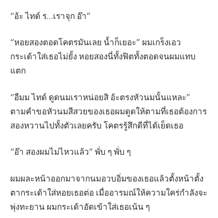
“อ้ะ ไทด์ ร…เราจุก อ๊า”
“หอยสองตอดโคตรมันเลย น้ำก็เยอะ” ผมเกร็งเอว
กระเด้าใส่เธอไม่ยั้ง หอยสองนี่ทั้งฟิตทั้งตอดจนผมแทบ
แตก
“อืมม ไทด์ ดูดนมเราหน่อยสิ อ้ะตรงหัวนมนั้นแหละ”
ตามคำขอหัวนมสีสวยของเธอผมดูดให้ตามที่เธอต้องการ
สองหวานไปทั้งตัวเลยครับ โคตรรู้สึกดีที่ได้เย็ดเธอ
“อ๊า สองผมไม่ไหวแล้ว” พั่บ ๆ พั่บ ๆ
ผมผละหน้าออกมาจากนมอวบอิ่มของเธอแล้วตั้งหน้าตั้ง
ตากระเด้าใส่หอยเธอต่อ เมื่ออารมณ์ให้ความใคร่กำลังจะ
พุ่งทะยาน ผมกระเด้าอัดเข้าใส่เธอเน้น ๆ