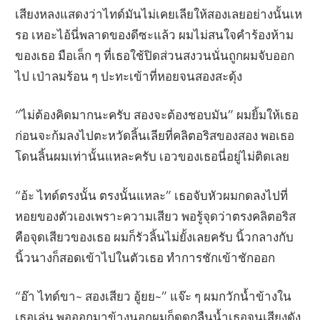
เสียงหลงแสดงว่าไทด์มันไม่เคยเลียให้สองเลยอย่างนั้นเห
รอ เหอะไอ้นี่พลาดของดีซะแล้ว ผมไม่สนใจคำร้องห้าม
ของเธอ มือเล็ก ๆ ที่เธอใช้ปิดส่วนสงวนนั่นถูกผมจับออก
ไป เป่าลมร้อน ๆ ปะทะเข้าที่หอยจนสองสะดุ้ง
“ไม่ต้องคิดมากนะครับ สองจะต้องชอบมัน” ผมยิ้มให้เธอ
ก่อนจะก้มลงไปตะหวัดลิ้นเลียที่คลิตอริสของสอง พอเธอ
โดนลิ้นผมเท่านั้นแหละครับ เอวของเธอนี่อยู่ไม่ติดเลย
“อ้ะ ไทด์ตรงนั้น ตรงนั้นแหละ” เธอจับหัวผมกดลงไปที่
หอยของตัวเองเพราะความเสียว พอรู้จุดว่าตรงคลิตอริส
คือจุดเสียวของเธอ ผมก็รัวลิ้นไม่ยั้งเลยครับ นิ้วกลางกับ
นิ้วนางก็สอดเข้าไปในตัวเธอ ทำการชักเข้าชักออก
“อ๊า ไทด์ขา~ สองเสียว อู้ยย~” แจ๊ะ ๆ ผมกวักน้ำข้างใน
เธอเล่น พอออกมาข้างนอกผมก็ดูดกลืนน้ำเธอจนเสียงดัง