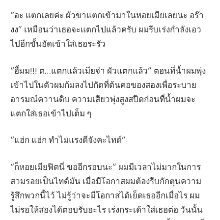
“อะ แตกเลยค่ะ ผัวขาแตกเข้ามาในหอยเมียเลยนะ อร๊า
งง” เหมือนว่าเธอจะแตกไปแล้วครับ ผมรีบเร่งกำลังเอว
ไปอีกขั้นอัดเข้าใส่เธอระรัว
“อื้มม!!! ต…แตกแล้วเมียจ๋า ผัวแตกแล้ว” ตอนที่น้ำผมพุ่ง
เข้าไปในตัวผมก้มลงไปกัดที่ต้นคอของสองเพื่อระบาย
อารมณ์ควานดิบ ความเสียวพุ่งสูงสปีดก่อนที่น้ำผมจะ
แตกใส่เธอเข้าไปเต็ม ๆ
“แฮ่ก แฮ่ก ทำไมแรงดีจังคะไทด์”
“ก็หอยเมียฟิตนี่ ขออีกรอบนะ” ผมมีเวลาไม่มากในการ
สวมรอยเป็นไทด์มัน เมื่อมีโอกาสผมต้องรีบกักตุนความ
รู้สึกพวกนี้ไว้ ไม่รู้ว่าจะมีโอกาสได้เย็ดเธออีกเมื่อไร ผม
ไม่รอให้สองได้ตอบรับอะไร เร่งกระเด้าใส่เธอต่อ วันนั้น