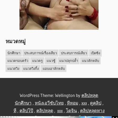
หมวดหมู่
นักศึกษา
ประสบการณ์เรื่องเสียว
ประสบการณ์เสียว
เปิดซิง
แนวครอบครัว
แนวครู
แนวชู้
แนวปลุกปล้ำ
แนวลักหลับ
แนวสวิง
แนวสวิงกิ้ง
แอบเอาลักหลับ
WordPress Theme: Wellington by
คลิปหลุด
นักศึกษา
,
หนังเอวีซับไทย
,
หีหอม
,
xxx
,
ดูคลิป
,
หี
,
คลิปโป๊
,
คลิปหลุด
,
xxx
,
โดจิน
,
คลิปหลุดทาง