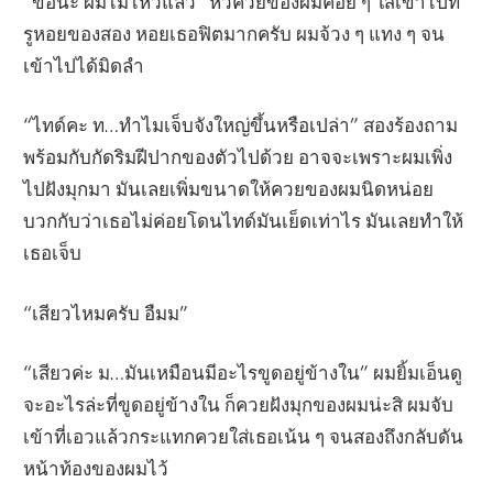
“ขอนะ ผมไม่ไหวแล้ว” หัวควยของผมค่อย ๆ ใส่เข้าไปที่
รูหอยของสอง หอยเธอฟิตมากครับ ผมจ้วง ๆ แทง ๆ จน
เข้าไปได้มิดลำ
“ไทด์คะ ท…ทำไมเจ็บจังใหญ่ขึ้นหรือเปล่า” สองร้องถาม
พร้อมกับกัดริมฝีปากของตัวไปด้วย อาจจะเพราะผมเพิ่ง
ไปฝังมุกมา มันเลยเพิ่มขนาดให้ควยของผมนิดหน่อย
บวกกับว่าเธอไม่ค่อยโดนไทด์มันเย็ดเท่าไร มันเลยทำให้
เธอเจ็บ
“เสียวไหมครับ อืมม”
“เสียวค่ะ ม…มันเหมือนมีอะไรขูดอยู่ข้างใน” ผมยิ้มเอ็นดู
จะอะไรล่ะที่ขูดอยู่ข้างใน ก็ควยฝังมุกของผมน่ะสิ ผมจับ
เข้าที่เอวแล้วกระแทกควยใส่เธอเน้น ๆ จนสองถึงกลับดัน
หน้าท้องของผมไว้