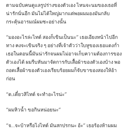
ตามฉบับคนดูแลรูปร่างของตัวเอง ไหนจะนมของเธอที่
น่ารักนั่นอีก มันไม่ได้ใหญ่มากแต่พอผมมองมันกลับ
กระตุ้นอารมณ์ผมซะอย่างนั้น
“มองอะไรล่ะไทด์ สองก็เขินเป็นนะ” เธอเอียงหน้าไปอีก
ทาง คงจะเขินจริง ๆ อย่างที่เจ้าตัวว่าใบหูของเธอแดงก่ำ
เธอในตอนนี้มันน่ารักจนผมไม่อาจเก็บความต้องการของ
ตัวเองได้ ผมรีบหันมาจัดการกับเสื้อผ้าของตัวเองบ้าง พอ
ถอดเสื้อผ้าของตัวเองเรียบร้อยผมก็จับขาของสองให้อ้า
ก่อน
“ด..เดี๋ยวสิไทด์ จะทำอะไรน่ะ”
“ผมหิวน้ำ ขอกินหน่อยนะ”
“จ…จะบ้าหรือไงไทด์ มันสกปรกนะ อ้ะ” เธอร้องห้ามผม