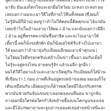
มาจับ มันเองก็ตกใจและยกมือไหว้ผม ปะหงก ปะหงก ผม
เลยบอกว่าผมจะเอาวีดีโอที่ถ่ายไว้คืนทั้งหมด (ซึ่งผมก็
ไม่รู้มันมีกี่ม้วน) ผมขู่ว่าถ้าไม่ให้ตอนนี้ติดคุกแน่ ไอ้แก่มัน
เลยเข้าไปในบ้านเอามาให้ผม 4 ม้วน และมันบอกว่ามีอีก
2 ม้วน อยู่ที่พรรคพวกมันชื่อสาธิต และจะไปเอามาให้
เดี๋ยวนี้ ผมก็นั่งรอสักพัก มันก็นั่งมอไซด์รับจ้างไปเอามา
ให้ ผมบอกว่าถ้ามายุ่งกับเมียผมอีกผมเอาเข้าคุกแน่ (
ไม่ใช่ผมใจดีหรอกครับแต่ถ้าเป็นข่าวขึ้นมา ผมกับเมียก็
ไม่รู้จะอยู่ตรงไหน อายคนรู้จัก แล้วแม่อีก ลูกอีก )
ผมได้วีดีโอมาแล้วและเอามาเปิดดูกัน กับเมียผมก็ใส่ม้วน
ที่เขียนว่า 1 ก่อน ภาพที่เห็นอยู่ตรงหน้าของผม ผมเองก็ใจ
เต้นเหมือนกัน เมียผมถูกแก็ผ้าหมดโดยมีไอ้แก่กับพรรค
พวกมันช่วยกันจับแขนขาเธอกดลงบนที่นอน ขาถูกจับ
ถ่างออกมือใครต่อใครกำลังขยำขยี้ลงบนโคกนูนของเธอ
และมีไอ้แก่พยายามจะจูบปากเธอแต่เธอส่ายหน้าหนีและ