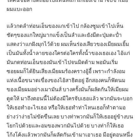
ผมแบะออก
แล้วกดลำท่อนเอ็นของแกเข้าไป กล้องซูมเข้าไปเห็น
ชัดๆของแกใหญ่มากแข็งเป็นลำและยังมีตะปุ่มตะป่ำ
แสดงว่าแกฝังมุกไว้ด้วย ผมเห็นร่องเสียวของเมียผมเยิ้ม
เป็นมันทั้งน้ำลายของใครต่อใครทั้งน้ำของเธอเอง ไอ้แก่
มันกดท่อนเอ็นของมันเข้าไปจนมิดด้าม พอมันเริ่ม
ซอยผมก็ได้ยินเสียงเมียผมร้องครางอู้อี้ เพราะกำลังอม
แท่งเนื้อขนาดเขื่องของไอ้สาธิตอยู่ อีกสองคนก็ฟัดนม
ของเมียผมอย่างเมามันส์ บางครั้งมันก็ผลัดกันให้เมียผม
ดูดให้ มาถึงตอนนี้ไม่ต้องมีใครจับเธอแล้ว พวกมันจะบอก
ให้เธอทำอะไรเธอ หรือให้เธอทำท่าไหนเธอก็ทำตามอ
ย่างว่าง่ายไม่ขัดขืนเลย บางท่าพวกมันก็ให้เธออยู่ข้างบน
โยกไปด้วยและอมของพวกมันไปด้วย บางท่าก็ให้เธอ
โก้งโค้งแล้วพวกมันก็ผลัดกันเข้ามาเอาเธอ มีอยู่ตอนหนึ่ง