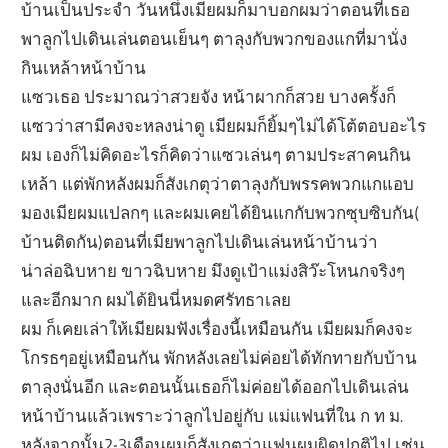
บ้านเป็นประจำ วันหนึ่งเมียผมก็มาบอกผมว่าตอนที่เธอ
พาลูกไปเดินเล่นตอนเย็นๆ ตาลุงกับพวกของแกที่มานั่ง
กินเหล้าหน้าบ้าน
แซวเธอ ประมาณว่าสวยจัง หน้าผากก็สวย บางครั้งก็
แซวว่าสามีคงจะหลงน่าดู เมียผมก็ยิ้มๆไม่ได้โต้ตอบอะไร
ผม เองก็ไม่คิดอะไรก็คิดว่าแซวเล่นๆ ตามประสาคนกิน
เหล้า แต่พักหลังผมก็สังเกตุว่าตาลุงกับพรรคพวกแกแอบ
มองเมียผมแปลกๆ และผมเคยได้ยินแกกับพวกซุบซิบกัน(
บ้านติดกัน)ตอนที่เมียพาลูกไปเดินเล่นหน้าบ้านว่า
น่าล่อฉิบหาย ขาวฉิบหาย มึงดูเป้าแม่งสิว๊ะโหนกจริงๆ
และอีกมาก ผมได้ยินนี่หมดศรัทธาเลย
ผม ก็เคยเล่าให้เมียผมฟังเรื่องนี้เหมือนกัน เมียผมก็คงจะ
โกรธๆอยู่เหมือนกัน พักหลังเลยไม่ค่อยได้ทักทายกับบ้าน
ตาลุงนั่นอีก และตอนนั้นเธอก็ไม่ค่อยได้ออกไปเดินเล่น
หน้าบ้านแล้วเพราะว่าลูกไปอยู่กับ แม่แฟนที่ใน ก ท ม.
หลังจากนั้น2-3เดือนผมก็สังเกตว่าแฟนผมผิดปกติไป เช่น