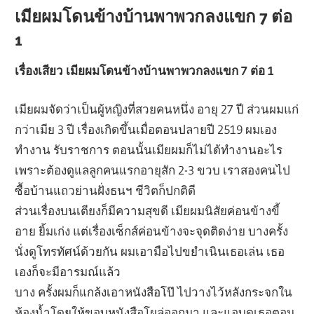
เมียผมโดนข้างบ้านพาพวกลงแขก 7 ต่อ
1
เรื่องเสียว เมียผมโดนข้างบ้านพาพวกลงแขก 7 ต่อ 1
เมียผมจัดว่าเป็นผู้หญิงที่สวยคนหนึ่ง อายุ 27 ปี ส่วนผมแก่
กว่าเมีย 3 ปี เรื่องเกิดขึ้นเมื่อตอนปลายปี 2519 ผมเอง
ทำงาน รับราชการ ตอนนั้นเมียผมก็ไม่ได้ทำงานอะไร
เพราะต้องดูแลลูกคนแรกอายุสัก 2-3 ขวบ เราสองคนไป
ซื้อบ้านแถวย่านฝั่งธนฯ ชีวิตก็ปกติดี
ส่วนเรื่องบนเตียงก็มีความสุขดี เมียผมนิสัยค่อนข้างขี้
อาย ยิ้มเก่ง แต่เรื่องเซ็กส์ค่อนข้างจะจุดติดง่าย บางครั้ง
นั่งดูโทรทัศน์ด้วยกัน ผมเอามือไปขยำเนินเธอเล่น เธอ
เองก็จะมีอารมณ์แล้ว
บาง ครั้งผมก็แกล้งเอาหนังสือโป๊ ไปวางไว้หลังกระจกใน
ห้องน้ำโดยให้ขอบหนังสือโผล่ออกมา และแอบดูเธอตอน