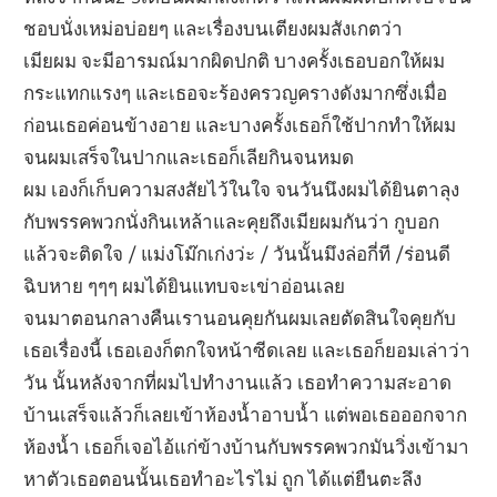
ชอบนั่งเหม่อบ่อยๆ และเรื่องบนเตียงผมสังเกตว่า
เมียผม จะมีอารมณ์มากผิดปกติ บางครั้งเธอบอกให้ผม
กระแทกแรงๆ และเธอจะร้องครวญครางดังมากซึ่งเมื่อ
ก่อนเธอค่อนข้างอาย และบางครั้งเธอก็ใช้ปากทำให้ผม
จนผมเสร็จในปากและเธอก็เลียกินจนหมด
ผม เองก็เก็บความสงสัยไว้ในใจ จนวันนึงผมได้ยินตาลุง
กับพรรคพวกนั่งกินเหล้าและคุยถึงเมียผมกันว่า กูบอก
แล้วจะติดใจ / แม่งโม๊กเก่งว่ะ / วันนั้นมึงล่อกี่ที /ร่อนดี
ฉิบหาย ๆๆๆ ผมได้ยินแทบจะเข่าอ่อนเลย
จนมาตอนกลางคืนเรานอนคุยกันผมเลยตัดสินใจคุยกับ
เธอเรื่องนี้ เธอเองก็ตกใจหน้าซีดเลย และเธอก็ยอมเล่าว่า
วัน นั้นหลังจากที่ผมไปทำงานแล้ว เธอทำความสะอาด
บ้านเสร็จแล้วก็เลยเข้าห้องน้ำอาบน้ำ แต่พอเธอออกจาก
ห้องน้ำ เธอก็เจอไอ้แก่ข้างบ้านกับพรรคพวกมันวิ่งเข้ามา
หาตัวเธอตอนนั้นเธอทำอะไรไม่ ถูก ได้แต่ยืนตะลึง