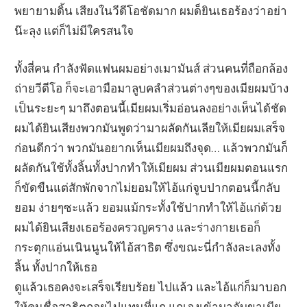
พยายามดิ้น เสียงในวีดีโอชัดมาก ผมด็ยินเธอร้องว่าอย่า
น๊ะลุง แต่ก็ไม่มีใครสนใจ
ทั้งสี่คน กำลังฟัดแฟนผมอย่างเมามันส์ ส่วนคนที่ถือกล้อง
ถ่ายวีดีโอ ก็จะเอามือมาลูบคลำส่วนต่างๆของเมียผมบ้าง
เป็นระยะๆ มาถึงตอนนี้เมียผมเริ่มอ่อนลงอย่างเห็นได้ชัด
ผมได้ยินเสียงพวกมันพูดว่ามาผลัดกันเลียให้เมียผมเสร็จ
ก่อนดีกว่า พวกมันอยากเห็นเมียผมถึงจุด… แล้วพวกมันก็
ผลัดกันใช้ทั้งลิ้นทั้งปากทำให้เมียผม ส่วนเมียผมตอนแรก
ก็ขัดขืนแต่สักพักจากไม่ยอมให้ไอ้แก่จูบปากตอนนี้กลับ
ยอม ง่ายๆซะแล้ว ยอมแม้กระทั้งใช้ปากทำให้ไอ้แก่ด้วย
ผมได้ยินเสียงเธอร้องครวญคราง และร่างกายเธอก็
กระตุกแอ่นเนินนูนให้ไอ้สาธิต ซึ่งขณะนี่กำลังละเลงทั้ง
ลิ้น ทั้งปากให้เธอ
ดูแล้วเธอคงจะเสร็จเรียบร้อย ไปแล้ว และไอ้แก่ก็มาบอก
ให้คนชื่อสาธิตถอยไปแทนที่แก แกเองเข้ามาจับขาเมีย