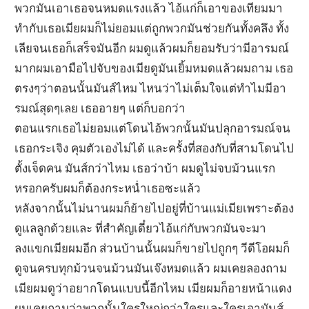
พวกมันเอาเธอจนหมดแรงแล้ว ไอ้แก่ก็เอาของเทียมมา
ทำกับเธอเมียผมก็ไม่ยอมแต่ถูกพวกมันช่วยกันทั้งคลึง ทั้ง
เลียจนเธอก็เสร็จมันอีก ผมดูแล้วผมก็ยอมรับว่ามีอารมณ์
มากผมเอามือไปจับของเมียดูมันเยิ้มหมดแล้วผมถาม เธอ
ตรงๆว่าตอนนั้นมันส์ไหม ไหนว่าไม่เต็มใจแต่ทำไมมีอา
รมณ์สุดๆเลย เธออายๆ แต่ก็บอกว่า
ตอนแรกเธอไม่ยอมแต่โดนไอ้พวกนั้นมันปลุกอารมณ์จน
เธอกระเจิง คุมตัวเองไม่ได้ และครั้งที่สองกับที่สามโดนไป
ตั้งเจ็ดคน มันส์กว่าไหม เธอว่าบ้า ผมดูไม่จบม้วนแรก
หรอกครับผมก็ต้องกระหน่ำเธอซะแล้ว
หลังจากนั้นไม่นานผมก็ย้ายไปอยู่ที่บ้านแม่เมียเพราะต้อง
ดูแลลูกด้วยและ ที่สำคัญเดี๋ยวไอ้แก่กับพวกมันจะมา
ลงแขกเมียผมอีก ส่วนบ้านนั้นผมก็ขายไปถูกๆ วีดีโอผมก็
ดูจนครบทุกม้วนจนม้วนมันเจ๊งหมดแล้ว ผมเคยลองถาม
เมียผมดูว่าอยากโดนแบบนี้อีกไหม เมียผมก็อายหน้าแดง
ผมเคยถามว่าพวกนั้นใครใหญ่กว่าใครและใครเอามันส์