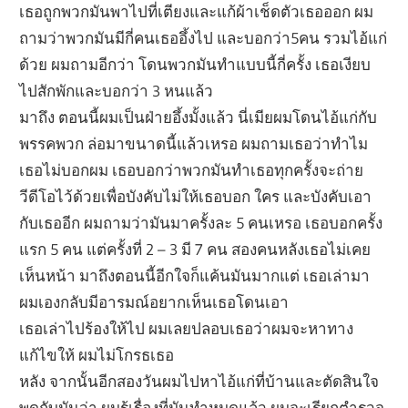
เธอถูกพวกมันพาไปที่เตียงและแก้ผ้าเช็ดตัวเธอออก ผม
ถามว่าพวกมันมีกี่คนเธออึ้งไป และบอกว่า5คน รวมไอ้แก่
ด้วย ผมถามอีกว่า โดนพวกมันทำแบบนี้กี่ครั้ง เธอเงียบ
ไปสักพักและบอกว่า 3 หนแล้ว
มาถึง ตอนนี้ผมเป็นฝ่ายอึ้งมั้งแล้ว นี่เมียผมโดนไอ้แก่กับ
พรรคพวก ล่อมาขนาดนี้แล้วเหรอ ผมถามเธอว่าทำไม
เธอไม่บอกผม เธอบอกว่าพวกมันทำเธอทุกครั้งจะถ่าย
วีดีโอไว้ด้วยเพื่อบังคับไม่ให้เธอบอก ใคร และบังคับเอา
กับเธออีก ผมถามว่ามันมาครั้งละ 5 คนเหรอ เธอบอกครั้ง
แรก 5 คน แต่ครั้งที่ 2 – 3 มี 7 คน สองคนหลังเธอไม่เคย
เห็นหน้า มาถึงตอนนี้อีกใจก็แค้นมันมากแต่ เธอเล่ามา
ผมเองกลับมีอารมณ์อยากเห็นเธอโดนเอา
เธอเล่าไปร้องให้ไป ผมเลยปลอบเธอว่าผมจะหาทาง
แก้ไขให้ ผมไม่โกรธเธอ
หลัง จากนั้นอีกสองวันผมไปหาไอ้แก่ที่บ้านและตัดสินใจ
พูดกับมันว่า ผมรู้เรื่องที่มันทำหมดแล้ว ผมจะเรียกตำรวจ