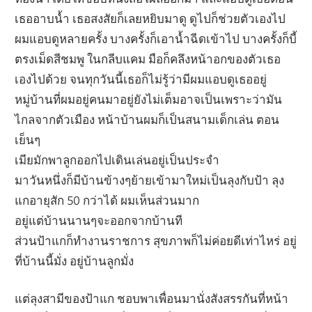
เธออาบน้ำ เธอสงสัยก็เลยหยิบมาดู ดูไปก็ช่วยตัวเองไป
ผมแอบดูหลายครั้ง บางครั้งก็เอาน้ำฉีดเข้าไป บางครั้งก็บี้
ตรงเม็ดสีชมพู ในกลีบแคม มือก็คลึงหน้าอกของตัวเธอ
เองไปด้วย จนทุกวันนี้เธอก็ไม่รู้ว่ามีผมแอบดูเธออยู่
หมู่บ้านที่ผมอยู่คนมาอยู่ยังไม่เต็มอาจเป็นเพราะว่ามัน
ไกลจากตัวเมือง หน้าบ้านผมก็เป็นสนามเด็กเล่น ตอน
เย็นๆ
เมียมักพาลูกออกไปเดินเล่นอยู่เป็นประจำ
มาวันหนึ่งก็มีบ้านข้างๆย้ายเข้ามาใหม่เป็นลุงกับป้า ลุง
แกอายุสัก 50 กว่าได้ ผมเห็นส่วนมาก
อยู่แต่บ้านนานๆจะออกจากบ้านที
ส่วนป้าแกก็ทำงานราชการ สุขภาพก็ไม่ค่อยดีเท่าไหร่ อยู่
ที่บ้านนี้มั่ง อยู่บ้านลูกมั่ง
แต่ลุงสามีของป้าแก ชอบพาเพื่อนมานั่งสังสรรกันที่หน้า