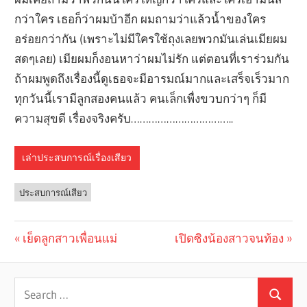
กว่าใคร เธอก็ว่าผมบ้าอีก ผมถามว่าแล้วน้ำของใคร
อร่อยกว่ากัน (เพราะไม่มีใครใช้ถุงเลยพวกมันเล่นเมียผม
สดๆเลย) เมียผมก็งอนหาว่าผมไม่รัก แต่ตอนที่เราร่วมกัน
ถ้าผมพูดถึงเรื่องนี้ดูเธอจะมีอารมณ์มากและเสร็จเร็วมาก
ทุกวันนี้เรามีลูกสองคนแล้ว คนเล็กเพื่งขวบกว่าๆ ก็มี
ความสุขดี เรื่องจริงครับ……………………………..
เล่าประสบการณ์เรื่องเสียว
ประสบการณ์เสียว
Previous
เย็ดลูกสาวเพื่อนแม่
Next
เปิดซิงน้องสาวจนท้อง
Post
Post:
Post:
navigation