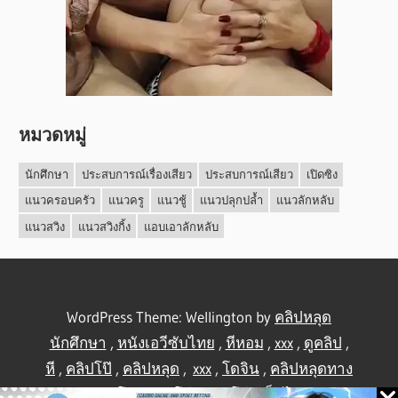
หมวดหมู่
นักศึกษา
ประสบการณ์เรื่องเสียว
ประสบการณ์เสียว
เปิดซิง
แนวครอบครัว
แนวครู
แนวชู้
แนวปลุกปล้ำ
แนวลักหลับ
แนวสวิง
แนวสวิงกิ้ง
แอบเอาลักหลับ
WordPress Theme: Wellington by
คลิปหลุด
นักศึกษา
,
หนังเอวีซับไทย
,
หีหอม
,
xxx
,
ดูคลิป
,
หี
,
คลิปโป๊
,
คลิปหลุด
,
xxx
,
โดจิน
,
คลิปหลุดทาง
บ้าน
,
คลิปโป้
,
คลิปโป๊
,
คลิปโป๊
,
เย็ดไทย
,
คลิป