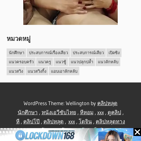
หมวดหมู่
นักศึกษา
ประสบการณ์เรื่องเสียว
ประสบการณ์เสียว
เปิดซิง
แนวครอบครัว
แนวครู
แนวชู้
แนวปลุกปล้ำ
แนวลักหลับ
แนวสวิง
แนวสวิงกิ้ง
แอบเอาลักหลับ
WordPress Theme: Wellington by
คลิปหลุด
นักศึกษา
,
หนังเอวีซับไทย
,
หีหอม
,
xxx
,
ดูคลิป
,
หี
,
คลิปโป๊
,
คลิปหลุด
,
xxx
,
โดจิน
,
คลิปหลุดทาง
บ้าน
,
คลิปโป้
,
คลิปโป๊
,
คลิปโป๊
,
เย็ดไทย
,
คลิป
หลุดไทย
.