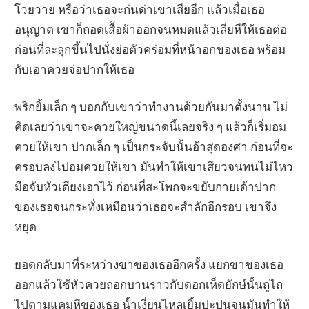
โวยวาย หรือว่าเธอจะก่นด่าเขาเสียอีก แล้วเมื่อเธอ
อนุญาต เขาก็ถอดเสื้อผ้าออกจนหมดแล้วเลียหีให้เธอต่อ
ก่อนที่ละลุกขึ้นไปนั่งย่อตัวคร่อมที่หน้าอกของเธอ พร้อม
กับเอาควยจ่อปากให้เธอ
พริกยิ้มเล็ก ๆ บอกกับเขาว่าทำงานด้วยกันมาตั้งนาน ไม่
คิดเลยว่าเขาจะควยใหญ่ขนาดนี้เลยจริง ๆ แล้วก็เริ่มอม
ควยให้เขา ปากเล็ก ๆ เป็นกระจับนั้นอ้าสุดองศา ก่อนที่จะ
ครอบลงไปอมควยให้เขา มันทำให้เขาเสียวจนทนไม่ไหว
มือจับหัวเตียงเอาไว้ ก่อนที่สะโพกจะขยับกายเด้าปาก
ของเธอจนกระทั่งเหมือนว่าเธอจะสำลักอีกรอบ เขาจึง
หยุด
ยอดกลับมาที่ระหว่างขาของเธออีกครั้ง แยกขาของเธอ
ออกแล้วใช้หัวควยถอกบานราวกับดอกเห็ดยักษ์นั้นถูไถ
ไปตามแคมหีของเธอ น้ำเงี่ยนไหลเยิ้มปะปนจนมันทำให้