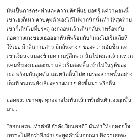
มันเป็นการกระทำและความคิดที่แย่ ยอดรู้ แต่ว่าตอนนี้
เขาเองก็เมา ควบคุมตัวเองได้ไม่มากนักนั่นทำให้สุดท้าย
เขาก็เดินไปที่ประตู ลงกลอนแล้วเดินกลับมาพร้อมกับ
ถอดกางเกงของเธอออกทันทีพร้อมกับก้มลงไปเริ่มเลียหี
ให้เธอ มีกลิ่นกายสาว มีกลิ่นจาง ๆ ของความอับชื้น แต่
เขาเงี่ยนจนมองข้ามความรู้สึกพวกนั้นไปหมดแล้ว แหวก
แคมหีของเธอออกมา แล้วเริ่มสอดลิ้นเข้าไปในรูหีของ
เธอ พร้อมกับดูดดันและตวัดลิ้นไปตามร่องสวาทนั้นอย่าง
เต็มที่ จนกระทั่งเสียงครางเบา ๆ ดังขึ้นมา พริกตื่น
ยอดผงะ เขาหยุดทุกอย่างไม่ทันแล้ว พริกยันตัวเองลุกขึ้น
มา…
“ยอดเหรอ…ทำต่อสิ กำลังเงี่ยนพอดี” นั่นทำให้ยอดตกใจ
เพราะไม่คิดว่าอีกฝ่ายจะพูดคำนั้นออกมา คิดว่าเธอจะ