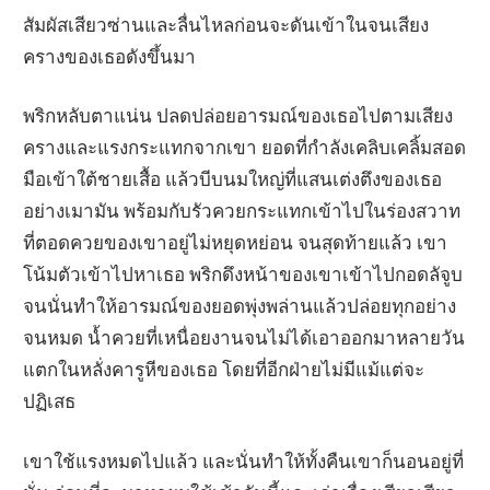
สัมผัสเสียวซ่านและลื่นไหลก่อนจะดันเข้าในจนเสียง
ครางของเธอดังขึ้นมา
พริกหลับตาแน่น ปลดปล่อยอารมณ์ของเธอไปตามเสียง
ครางและแรงกระแทกจากเขา ยอดที่กำลังเคลิบเคลิ้มสอด
มือเข้าใต้ชายเสื้อ แล้วบีบนมใหญ่ที่แสนเต่งตึงของเธอ
อย่างเมามัน พร้อมกับรัวควยกระแทกเข้าไปในร่องสวาท
ที่ตอดควยของเขาอยู่ไม่หยุดหย่อน จนสุดท้ายแล้ว เขา
โน้มตัวเข้าไปหาเธอ พริกดึงหน้าของเขาเข้าไปกอดลัจูบ
จนนั่นทำให้อารมณ์ของยอดพุ่งพล่านแล้วปล่อยทุกอย่าง
จนหมด น้ำควยที่เหนื่อยงานจนไม่ได้เอาออกมาหลายวัน
แตกในหลั่งคารูหีของเธอ โดยที่อีกฝ่ายไม่มีแม้แต่จะ
ปฏิเสธ
เขาใช้แรงหมดไปแล้ว และนั่นทำให้ทั้งคืนเขาก็นอนอยู่ที่