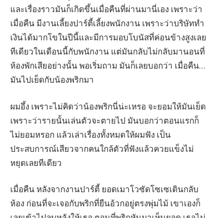
และเรื่องราวมันก็เกิดขึ้นเมื่อคืนที่ผ่านมานี่เอง เพราะว่า
เมื่อคืน มีงานเลี้ยงปาร์ตี้เลี้ยงพนักงาน เพราะว่าบริษัททำ
เงินได้มากโขในปีนี้และมีการมอบโบนัสที่ค่อนข้างสูงเลย
ทีเดียวในเดือนนี้กับพนักงาน แต่มันกลับไม่กลับมานอนที่
ห้องพักเสียอย่างนั้น พอเริ่มถาม มันก็เลยบอกว่า เมื่อคืน…
มันไปเย็ดกับน้องพริกมา
ผมอึ้ง เพราะไม่คิดว่าน้องพริกนี่น่ะเหรอ จะยอมให้มันเย็ด
เพราะว่ารายนั้นเล่นตัวจะตายไป มันบอกว่าตอนแรกก็
ไม่ยอมหรอก แล้วเล่าเรื่องทั้งหมดให้ผมฟัง เป็น
ประสบการณ์เสียวจากคนใกล้ตัวที่ฟังแล้วควยแข็งไม่
หยุดเลยทีเดียว
เมื่อคืน หลังจากงานปาร์ตี้ ยอดเมาโวซัดโซเซเดินกลับ
ห้อง ก่อนที่จะเจอกับพริกที่ยืนอ้วกอยู่ตรงพุ่มไม้ เขาเองก็
เลยเข้าไปลูบหลังให้เธอ ตอนที่พริกหันมาเห็นยอด เธอไม่