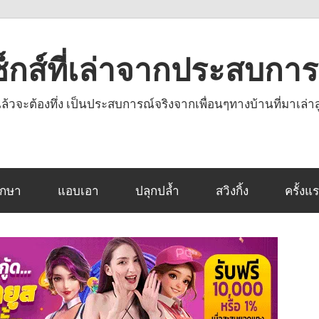
งเซ็กส์ที่เล่าจากประสบกา
านแล้วจะต้องทึ่ง เป็นประสบการณ์จริงจากเพื่อนๆทางบ้านที่มาเล่าส
ึกษา
แอบเอา
ปลุกปล้ำ
สวิงกิ้ง
ครั้งแ