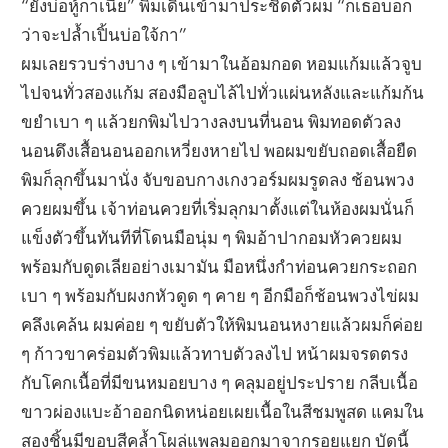
“ยังบ่อหู้กาเนี่ย” พิมเดินเข้ามาประชิดตัวผม “ก็เธอบอก
ว่าจะปล้ำเปิ้นบ่อใจ้กา”
ผมเลยรวบร่างบาง ๆ เข้ามาในอ้อมกอด หอมแก้มแล้วจูบ
ไปจนทั่วสองแก้ม สองมือลูบไล้ไปทั่วแผ่นหลังและแก้มก้น
ขยำเบา ๆ แล้วยกพิมไปวางลงบนที่นอน พิมทอดตัวลง
นอนดึงเสื้อนอนออกเหวี่ยงหายไป พอผมขยับถอดเสื้อยืด
พิมก็ลุกขึ้นมานั่ง จับขอบกางเกงวอร์มผมรูดลง ช้อนพวง
ควยผมขึ้น เจ้าท่อนควยที่เริ่มลุกมาตั้งแต่ในห้องผมนั่นก็
แข็งตัวขึ้นทันทีที่โดนมือนุ่ม ๆ พิมอ้าปากอมหัวควยผม
พร้อมกับดูดเลียอย่างเมามัน มือหนึ่งกำท่อนควยกระถอก
เบา ๆ พร้อมกับผงกหัวดูด ๆ คาย ๆ อีกมือก็ช้อนพวงไข่ผม
คลึงเคล้น ผมค่อย ๆ ขยับตัวให้พิมนอนหงายแล้วผมก็ค่อย
ๆ ก้าวขาคร่อมตัวพิมแล้วทาบตัวลงไป หน้าผมจรดตรง
กับโคกเนื้อที่มีขนหมอยบาง ๆ คลุมอยู่ประปราย กลีบเนื้อ
ขาวผ่องแบะอ้าออกนิดหน่อยเผยเนื้อในสีชมพูสด แคมใน
สองชิ้นมีขอบสีคล้ำโผล่แพลมออกมาจากรอยแยก บัดนี้