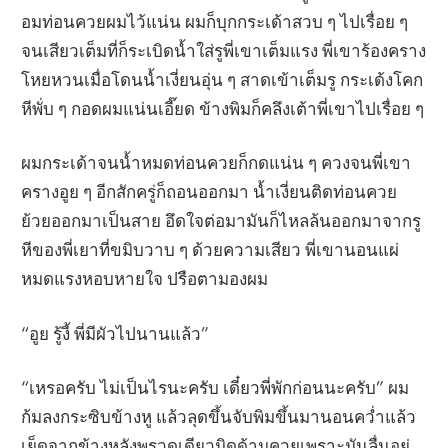
อมท่อนควยผมไว้แน่น ผมก็บุกกระเด้าสวบ ๆ ไปเรื่อย ๆ
จนเสียวเต็มที่ก็ระเบิดน้ำใส่รูพี่เขาเต็มแรง พี่เขาร้องคราง
โหยหวนเมื่อโดนน้ำเงี่ยนอุ่น ๆ สาดเข้าเต็มรู กระเด้งโคก
หีพั่บ ๆ กอดผมแน่นเอี๊ยด ข้างพิมก็คลึงเต้าพี่เขาไปเรื่อย ๆ
ผมกระเด้าจนน้ำหมดท่อนควยก็กดแน่น ๆ ควงจนพี่เขา
ครางอูย ๆ อีกสักครู่ก็ถอนออกมา น้ำเงี่ยนติดท่อนควย
ย้วยออกมาเป็นสาย อึดใจต่อมามันก็ไหลล้นออกมาจากรู
หีของพี่เยาที่ขมิบวาบ ๆ ด้วยความเสียว พี่เขานอนแผ่
หมดแรงหอบหายใจ ปรือตามองผม
“อูย รู้งี้ พี่มีผัวไปนานแล้ว”
“เหรอครับ ไม่เป็นไรนะครับ เดี๋ยวพี่พักก่อนนะครับ” ผม
ก้มลงกระซิบข้างหู แล้วลุดขึ้นจับพิมขึ้นมานอนคว่ำแล้ว
เย็ดจากข้างหลังพรวดเดียวมิดด้ามควยเพราะมันลื่นอยู่