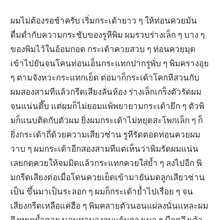
ผมไม่ต้องรอช้าครับ เริ่มกระเด้ายาว ๆ ให้ท่อนควยมัน
ดื่มด่ำกับความกระชับของรูหีพิม ผมรวบร่างเล็ก ๆ บาง ๆ
ของพิมไว้ในอ้อมกอด กระเด้าควยสวบ ๆ ท่อนควยมุด
เข้าไปยันจนโคนท่อนเอ็นกระแทกปากรูพั่บ ๆ พิมครางอุย
ๆ ตามจังหวะกระแทกเย็ด ต่อมาก็กระเด้าโคกหีสวนกับ
ผมสองสามทีแล้วกรีดเสียงลั่นห้อง ร่างเล็กเกร็งตัวรัดผม
จนแน่นตึ๊บ แต่ผมก็ไม่ยอมแพ้พยายามกระเด้ายึก ๆ ตัวพิ
มก็แนบติดกับตัวผม ยิ่งผมกระเด้าไม่หยุดสะโพกเล็ก ๆ ก็
ยิ่งกระเด้าถี่ด้วยความเสียวซ่าน รูหีรัดตอดท่อนควยผม
วาบ ๆ ผมกระเด้าอีกสองสามทีแต่เห็นว่าพิมรัดผมแน่น
เลยกดควยให้จมมิดแล้วกระแทกควยใส่ย้ำ ๆ ลงไปอีก พิ
มกรีดเสียงต่อเมื่อโดนควยเย็ดเข้ามายันมดลูกเสียวซ่าน
เป็น ขึ้นมาเป็นระลอก ๆ ผมก็กระเด้าย้ำไปเรื่อย ๆ จน
เสียงกรีดเหลือแค่ฮือ ๆ พิมคลายตัวนอนแผ่ลงนั่นแหละผม
ถึงหยุดย้ำควย นอนทาบลงจูบแก้มคางเบา ๆ มือคลึงเต้า