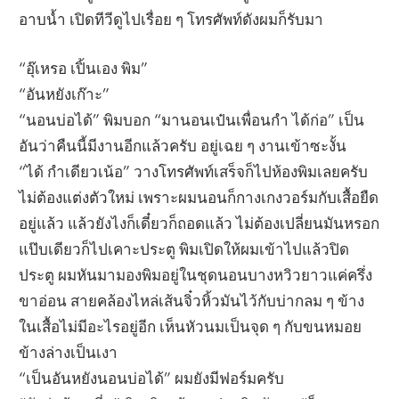
อาบน้ำ เปิดทีวีดูไปเรื่อย ๆ โทรศัพท์ดังผมก็รับมา
“อุ๊เหรอ เปิ้นเอง พิม”
“อันหยังเก๊าะ”
“นอนบ่อได้” พิมบอก “มานอนเป๋นเพื่อนกำ ได้ก่อ” เป็น
อันว่าคืนนี้มีงานอีกแล้วครับ อยู่เฉย ๆ งานเข้าซะงั้น
“ได้ กำเดียวเน้อ” วางโทรศัพท์เสร็จก็ไปห้องพิมเลยครับ
ไม่ต้องแต่งตัวใหม่ เพราะผมนอนก็กางเกงวอร์มกับเสื้อยืด
อยู่แล้ว แล้วยังไงก็เดี๋ยวก็ถอดแล้ว ไม่ต้องเปลี่ยนมันหรอก
แป๊บเดียวก็ไปเคาะประตู พิมเปิดให้ผมเข้าไปแล้วปิด
ประตู ผมหันมามองพิมอยู่ในชุดนอนบางหวิวยาวแค่ครึ่ง
ขาอ่อน สายคล้องไหล่เส้นจิ๋วหิ้วมันไว้กับบ่ากลม ๆ ข้าง
ในเสื้อไม่มีอะไรอยู่อีก เห็นหัวนมเป็นจุด ๆ กับขนหมอย
ข้างล่างเป็นเงา
“เป็นอันหยังนอนบ่อได้” ผมยังมีฟอร์มครับ