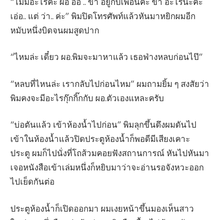
“ไม่มีอะไรค่ะ ผอ ออ .. ขา อยู่กับเพื่อนค่ะ ขา อะไรนะคะ
เอ่อ.. แต่ ว่า.. ค่ะ” พิมปิดโทรศัพท์แล้วหันมาหยิกผมอีก
หมับหนึ่งบิดจนผมสูดปาก
“ไหมล่ะ เดี๋ยว ผอ.พิมจะมาหาแล้ว เธอฟ่างหลบก่อนไป๊”
“หลบที่ไหนล่ะ เรากลับไปก่อนไหม” ผมถามยิ้ม ๆ สงสัยว่า
พิมคงจะมีอะไรกุ๊กกิ๊กกับ ผอ.ตัวเองแหละครับ
“บ่อตันแล้ว เข้าห้องน้ำไปก่อน” พิมลุกขึ้นดึงผมดันไป
เข้าในห้องน้ำแล้วปิดประตูห้องน้ำก็พอดีมีเสียงเคาะ
ประตู ผมก็ไปนั่งที่โถส้วมคอยฟังสถานการณ์ หันไปหันมา
เจอหนังสือเข้าเล่มหนึ่งก็หยิบมาว่าจะอ่านรอจังหวะออก
ไปเย็ดกันต่อ
ประตูห้องน้ำก็เปิดออกมา ผมเงยหน้าขึ้นมองเห็นสาว