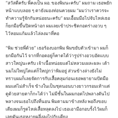
“สวัสดีครับ พี่คงเป็น ผอ. ของพิมนะครับ” ผมถาม เธอพยัก
หน้าแบบลอย ๆ ตายังมองท่อนควยผม “ผมว่าเราควรจะ
ทำความรู้จักกันหน่อยนะครับ” ผมเอื้อมมือไปจับไหล่เธอ
ก็ยกมือขึ้นปิดหน้าอก ผมเลยเข้าประชิดกอดร่างอวบ ๆ
ไว้หอมแก้มแล้วไล่ลงมาที่คอ
“พิม ช่วยพี่ด้วย” เธอร้องบอกพิม พิมขยับตัวเข้ามา ผมก็
ยกมือกันไว้ จากที่กอดอยู่ก็คาดได้ว่ารูปร่างอวบอัดแบบ
สาวใหญ่นะครับ เจ้าเนื้อหน่อยแต่ไม่หลวมเผละผละ เต้า
นมไม่ใหญ่โตแต่ก็ใหญ่กว่าพิมอยู่ ส่วนข้างล่างยังไม่
ทราบผมก็เลยจัดการกับเสื้อคลุมก่อนเธอพยายามปัดมือ
ผมแต่ไม่สำเร็จ ข้างในเป็นชุดนอนบางยาวกรอมเท้าแต่
ดูด้วยสายตาก็กะได้ว่า ไม่มีชั้นในผมกอดไปพลางดันไป
พลางจนเธอไปถึงที่นอน พิมตามมาข้างหลัง พอถึงขอบ
เตียงผมก็รูดไหล่เสื้อหลุดลงไป เธอเอามือกอบรั้งไว้ผมก็
เลยดันเธอหงายผลึ่งลงไปกับเตียง