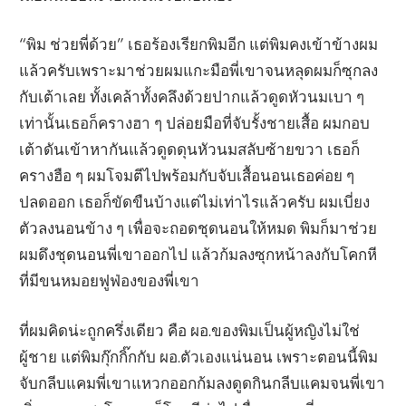
“พิม ช่วยพี่ด้วย” เธอร้องเรียกพิมอีก แต่พิมคงเข้าข้างผม
แล้วครับเพราะมาช่วยผมแกะมือพี่เขาจนหลุดผมก็ซุกลง
กับเต้าเลย ทั้งเคล้าทั้งคลึงด้วยปากแล้วดูดหัวนมเบา ๆ
เท่านั้นเธอก็ครางฮา ๆ ปล่อยมือที่จับรั้งชายเสื้อ ผมกอบ
เต้าดันเข้าหากันแล้วดูดดุนหัวนมสลับซ้ายขวา เธอก็
ครางฮือ ๆ ผมโจมตีไปพร้อมกับจับเสื้อนอนเธอค่อย ๆ
ปลดออก เธอก็ขัดขืนบ้างแต่ไม่เท่าไรแล้วครับ ผมเบี่ยง
ตัวลงนอนข้าง ๆ เพื่อจะถอดชุดนอนให้หมด พิมก็มาช่วย
ผมดึงชุดนอนพี่เขาออกไป แล้วก้มลงซุกหน้าลงกับโคกหี
ที่มีขนหมอยฟูฟ่องของพี่เขา
ที่ผมคิดน่ะถูกครึ่งเดียว คือ ผอ.ของพิมเป็นผู้หญิงไม่ใช่
ผู้ชาย แต่พิมกุ๊กกิ๊กกับ ผอ.ตัวเองแน่นอน เพราะตอนนี้พิม
จับกลีบแคมพี่เขาแหวกออกก้มลงดูดกินกลีบแคมจนพี่เขา