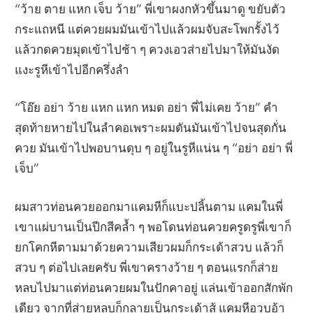
“ว้าย ตาย แหก เจ็บ ว้าย” พี่เขาผงกหัวขึ้นมาดู ขยับตัว
กระแถหนี แต่ควยผมมันเข้าไปแล้วผมจับสะโพกรั้งไว้
แล้วกดควยมุดเข้าไปช้า ๆ ควงเอวส่ายไปมาให้มันงัด
แงะรูหีเข้าไปอีกครึ่งลำ
“โอ๊ย อย่า ว้าย แหก แหก หมด อย่า พี่ไม่เคย ว้าย” คำ
สุดท้ายหายไปในลำคอเพราะผมดันมันเข้าไปจนสุดกั่น
ควย มันเข้าไปพอบานดุบ ๆ อยู่ในรูหีแน่น ๆ “อย่า อย่า พี่
เจ็บ”
ผมสาวท่อนควยออกมาแคมหีก็แบะปลิ้นตาม แคมในพี่
เขาแผ่บานเป็นปีกสีคล้ำ ๆ พอโดนท่อนควยครูดรูพี่เขาก็
ยกโคกหีตามมาด้วยความเสียวผมก็กระเด้าสวบ แล้วก็
สวบ ๆ ต่อไปเลยครับ พี่เขาครางว้าย ๆ ตอนแรกก็ส่าย
หลบไปมาแต่ท่อนควยผมในปักคาอยู่ แล่นเข้าออกสักพัก
เดียว จากที่ส่ายหลบก็กลายเป็นกระเด้าสู้ แคมหีอวบอ้า