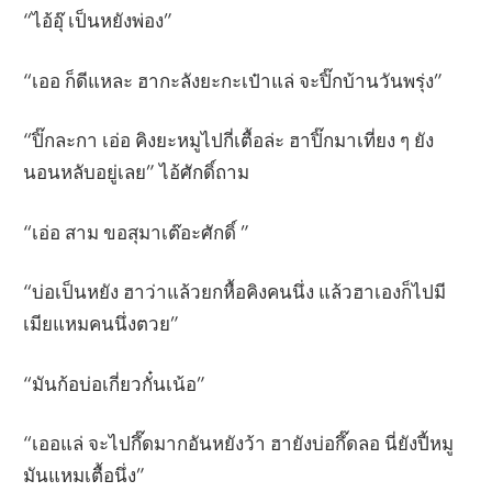
“ไอ้อุ๊ เป็นหยังพ่อง”
“เออ ก็ดีแหละ ฮากะลังยะกะเป๋าแล่ จะปิ๊กบ้านวันพรุ่ง”
“ปิ๊กละกา เอ่อ คิงยะหมูไปกี่เตื้อล่ะ ฮาปิ๊กมาเที่ยง ๆ ยัง
นอนหลับอยู่เลย” ไอ้ศักดิ์ถาม
“เอ่อ สาม ขอสุมาเต๊อะศักดิ์ ”
“บ่อเป็นหยัง ฮาว่าแล้วยกหื้อคิงคนนึ่ง แล้วฮาเองก็ไปมี
เมียแหมคนนึ่งตวย”
“มันก้อบ่อเกี่ยวกั๋นเน้อ”
“เออแล่ จะไปกึ๊ดมากอันหยังว้า ฮายังบ่อกึ๊ดลอ นี่ยังปี้หมู
มันแหมเตื้อนึ่ง”