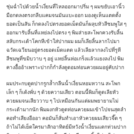
ชุ่มฉ่ำไปด้วยน้ำเงี่ยนที่ไหลออกมาปริ่ม ๆ ผมขยับเอานิ้ว
มือกดลงตรงกลีบแคมจนมันแบะออก มองดูเห็นแตดตั้ง
ยอดเป็นสัน ก็กดลงไปตรงยอดเม็ดมันก็ผลุบหัวสีชมพูใส ๆ
ออกมารับลิ้นที่แหย่ลงไปตรง ๆ พิมส่ายสะโพกควงรับลิ้น
สลับกระเด้าโคกหีเข้าใส่ปากผม ผมก็เลียลิ้นลากไปมา
ฉวัดเฉวียนอยู่ตรงยอดเม็ดแตด แล้วเลียลากลงไปที่รูหี
สีชมพูที่ขมิบวาบ ๆ อยู่ แหย่ลิ้นห่อเกร็งแล้วแยงลงไป พิม
คางอื้ออ้าเพราะปากก็กำลังดูดอมท่อนควยผมอยู่คับปาก
ผมประกบดูดปากรูกล้ำกลืนน้ำเงี่ยนหอมหวาน สะโพก
เล็ก ๆ ก็เด้งพั่บ ๆ ด้วยความเสียว ตอนนี้พิมก็ดูดเลียหัว
ควยผมจนเสียววาบ ๆ ไปเหมือนกันแต่ผมพยายามไม่
กระเด้ามากนัก พิมผงกหัวดูดท่อนควยผมเข้าไปจนสุดลำ
คอทำเสียงอืออา คอมันก็สั่นทำเอาหัวควยผมเสียวจี๊ด ๆ
ถ้าไม่ได้เย็ดใครมาสักอาทิตย์มีหวังน้ำเงี่ยนแตกท่วมปาก