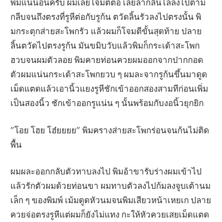
พิมแน่นอนครับ ผมเลยโจมตีต่อ เลียลากลิ้นไล่ลงไปตาม
กลีบจนถึงตรงที่รูหีต่อกับรูก้น ตวัดลิ้นรัวลงไปตรงนั้น พิ
มกระตุกส่ายสะโพกรัว แล้วผมก็โจมตีขั้นสุดท้าย ปลาย
ลิ้นตวัดไปตรงรูก้น มันขมิบวับแล้วพิมก็กระเด้าสะโพก
ฮวบจนผมตัวลอย พิมคายท่อนควยผมออกจากปากกอด
ตัวผมแน่นกระเด้าสะโพกยวบ ๆ ผมละจากรูก้นขึ้นมาดูด
เม็ดแตดแล้วเอานิ้วแยงรูหีชักเข้าออกสองสามทีก่อนเพิ่ม
เป็นสองนิ้ว ชักเข้าออกรูแน่น ๆ นั้นพร้อมกับงอนิ้วยุกยิก
”โอย โฮย โฮ๋ยยยย” พิมครางส่ายสะโพกร่อนจนก้นไม่ติด
พื้น
ผมผละออกกลับตัวทาบลงไป พิมอ้าขารับร่างผมเข้าไป
แล้วรักตัวผมด้วยท่อนขา ผมทาบตัวลงไปก้มลงจูบเต้านม
เล็ก ๆ ของพิมพ์ เม้มดูดหัวนมจนพิมเสียวหน้าเหยเก ปลาย
ควยจ่อตรงรูหีแต่ผมก็ยังไม่แทง กะให้หัวควยเสยเม็ดแตด