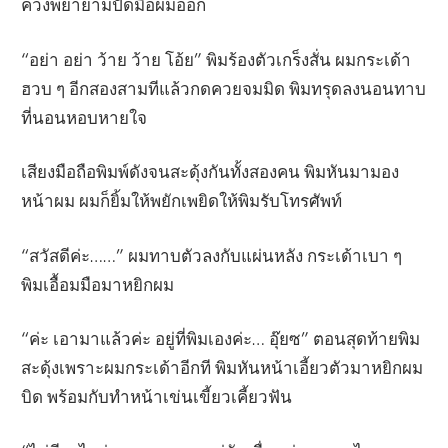
ควงพยายามปัดมือผมออก
“อย่า อย่า ว้าย ว้าย โอ้ย” พิมร้องตัวเกร็งสั่น ผมกระเด้า
ฮวบ ๆ อีกสองสามทีแล้วกดควยจมมิด พิมทรุดลงนอนทาบ
ที่นอนหอบหายใจ
เสียงมือถือพิมพ์ดังจนสะดุ้งกันทั้งสองคน พิมหันมามอง
หน้าผม ผมก็ยิ้มให้พยักเพยิดให้พิมรับโทรศัพท์
“สวัสดีค่ะ……” ผมทาบตัวลงกับแผ่นหลัง กระเด้าเบา ๆ
พิมเอื้อมมือมาหยิกผม
“ค่ะ เอามาแล้วค่ะ อยู่ที่พิมเองค่ะ… อุ๊ยซ” ตอนสุดท้ายพิม
สะดุ้งเพราะผมกระเด้าอีกที พิมหันหน้าเอี้ยวตัวมาหยิกผม
บิด พร้อมกับทำหน้าเข่นเขี้ยวเคี้ยวฟัน