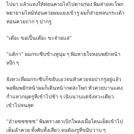
ไปมา แล้วแทงให้ท่อนควยไสไปตามร่อง พิมส่ายสะโพก
พยายามไหม้ท่อนควยผมแยงเข้ารู ผมก็ส่ายหลบกระเด้า
ท่อนควยถาก ๆ ปากรู
“เต๊อะ ขอเปิ้นเต๊อะ ขะจ๋ายแล่”
“แต้กา” ผมกระซิบข้างหูนุ่ม ๆ พิมหายใจหอบพยักหน้า
หงึก ๆ
จังหวะที่ผมกระซิบก็ขยับเอวจนหัวควยจ่อปากรูอยู่แล้ว
พอพิมพยักหน้าผมก็เดินหน้ากดสะโพก หัวควยบานแดง
ก่ำแหวกมุดรูหีเข้าไปช้า ๆ เนิบนาบแต่จังหวะเดียว
เข้าไปจนสุด
“อ๋ายซซซซซ” พิมครางตาเบิกโพลงเมื่อโดนเย็ดเข้าไป
เต็มลำควย ทั้งคับทั้งเสียว จนต้องรูหีขมิบวาบ ๆ