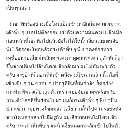
เป็นทุนแล้ว
“ว้าย” พิมร้องบ้างเมื่อโดนเย็ดเข้ามาอีกเต็มควย ผมกระ
เด้าพั่บ ๆ แบบไม่ต้องออมแรงด้วยความมันควย แล้วเมื่อ
ก่อนหน้านี้เย็ดพิมไปแล้วยังไม่ได้ให้น้ำเงี่ยนเลย ผมจับ
พิมไว้ตรงสะโพกแล้วกระเด้าพั่บ ๆ พี่เขาคงค่อยหาย
เหนื่อยหายเสียวก็พลิกตะแคงมาดูผมกระเด้า ดูสักพักก็ลุก
ขึ้นจากเตียงไปล้างโคกแล้วกลับมา ผมไม่ทันระวังตัว
ครับ จะรู้อีกทีก็ตอนที่พี่เข้าคลึงพวงไข่เล่นแล้ว นิ้วมือพี่
เข้าเขี่ย ๆ วน ๆ รอบ ๆ ปากรูหีพิมที่ผมกำลังเย็ดอย่าง
เมามัน พิมคงเสียวสุดตัวเพราะเธอจับเอวผมพร้อมกับ
กระเด้งโคกหีขึ้นร่อนไปมา ผมก็กระเด้าพั่บ ๆ พี่เขายื่น
ปากเข้ามาจูบพวงไข่ผมแล้วเลียลากลิ้นไปตามรอยหนัง
จากโคนควยลากไปถึงรูก้น ผมเสียวจนทนไม่ไหวแล้ว
ครับ กระเด้าพิมพั่บ ๆ จนน้ำเงี่ยนแตกทะลักเข้าไปในตัว