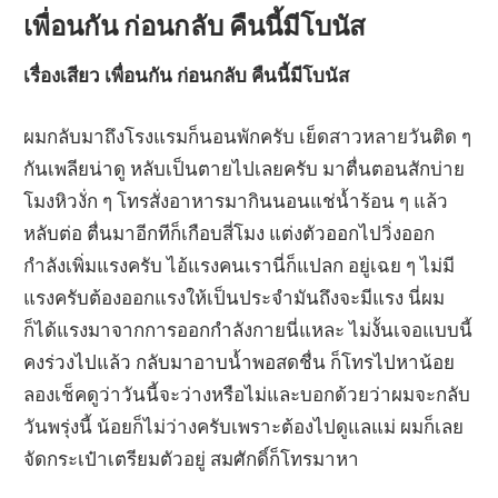
เพื่อนกัน ก่อนกลับ คืนนี้มีโบนัส
เรื่องเสียว เพื่อนกัน ก่อนกลับ คืนนี้มีโบนัส
ผมกลับมาถึงโรงแรมก็นอนพักครับ เย็ดสาวหลายวันติด ๆ
กันเพลียน่าดู หลับเป็นตายไปเลยครับ มาตื่นตอนสักบ่าย
โมงหิวงั่ก ๆ โทรสั่งอาหารมากินนอนแช่น้ำร้อน ๆ แล้ว
หลับต่อ ตื่นมาอีกทีก็เกือบสี่โมง แต่งตัวออกไปวิ่งออก
กำลังเพิ่มแรงครับ ไอ้แรงคนเรานี่ก็แปลก อยู่เฉย ๆ ไม่มี
แรงครับต้องออกแรงให้เป็นประจำมันถึงจะมีแรง นี่ผม
ก็ได้แรงมาจากการออกกำลังกายนี่แหละ ไม่งั้นเจอแบบนี้
คงร่วงไปแล้ว กลับมาอาบน้ำพอสดชื่น ก็โทรไปหาน้อย
ลองเช็คดูว่าวันนี้จะว่างหรือไม่และบอกด้วยว่าผมจะกลับ
วันพรุ่งนี้ น้อยก็ไม่ว่างครับเพราะต้องไปดูแลแม่ ผมก็เลย
จัดกระเป๋าเตรียมตัวอยู่ สมศักดิ์ก็โทรมาหา