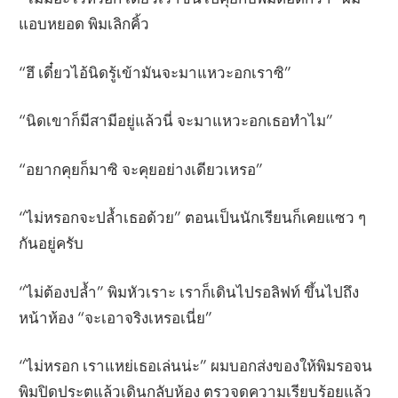
แอบหยอด พิมเลิกคิ้ว
“ฮึ เดี๋ยวไอ้นิดรู้เข้ามันจะมาแหวะอกเราซิ”
“นิดเขาก็มีสามีอยู่แล้วนี่ จะมาแหวะอกเธอทำไม”
“อยากคุยก็มาซิ จะคุยอย่างเดียวเหรอ”
“ไม่หรอกจะปล้ำเธอด้วย” ตอนเป็นนักเรียนก็เคยแซว ๆ
กันอยู่ครับ
“ไม่ต้องปล้ำ” พิมหัวเราะ เราก็เดินไปรอลิฟท์ ขึ้นไปถึง
หน้าห้อง “จะเอาจริงเหรอเนี่ย”
“ไม่หรอก เราแหย่เธอเล่นน่ะ” ผมบอกส่งของให้พิมรอจน
พิมปิดประตูแล้วเดินกลับห้อง ตรวจดูความเรียบร้อยแล้ว