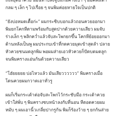
กลม ๆ เล็ก ๆ ไปเรื่อย ๆ จนพิมค่อยหายใจเป็นปกติ
“ยังบ่อหมดเตื้อก่ะ” ผมกระซิบบอกแล้วถอนควยออกมา
พิมยกโคกหีตามพร้อมกับสูดปากด้วยความเสียว ผมจับ
ร่างเล็ก ๆ พลิกคว่ำแล้วจับสะโพกยกขึ้น โคกหีย้อยออกมา
ด้านหลังเป็นพู ผมประกบเข้าที่กดควยมุดเข้าสุดลำ ปลาย
หัวควยชนมดลูกพิม พอผมส่ายเอวหัวควยก็ปัดบดมดลูก
จนพิมครางแอ่นก้นด้วยความเสียว
“โฮ๋ยยยยย บ่อไหวแล้ว มันเสียวววววว” พิมครางเมื่อ
โดนควยผมกวาดเอาทั่วรู
ผมก็เริ่มกระเด้าต่อจับสะโพกไว้กระชับมือ กระเด้าควย
เข้าใส่พั่บ ๆ พิมครางซบหน้าลงกับที่นอน หีตอดควยผม
หมับ ๆ ผมเอานิ้วเกลี่ยปากรูก้น พิมก็ร้องว้าย ๆ ยกก้นส่าย