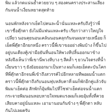
พิม แล้วกดแน่นย้ำควยยวบ ๆ สองคนครางประสานเสียง
กันจนน้ำเงี่ยนหยาดสุดท้าย
นอนพักหลังจากเย็ดไปคนละน้ำนั่นแหละครับถึงรู้ว่าพี่
เขาชื่อตุ๊กตา ยังไม่มีแฟนแหละครับ เรียกว่าสาวใหญ่ใจ
เปลี่ยว นอนคุยนอนเคล้นนอนคลุกกันจนผมหายเหนื่อย ก็
เย็ดพี่ตุ๊ตาอีกยกหนึ่ง คราวนี้พี่เขาขออย่างพิมบ้าง ก็ขึ้นไป
อยู่บนเตียงคู้เข่ามือยันที่นอนให้พวงหีปลิ้นออกมาข้าง
หลังจึงเห็นว่าพี่เขานี่พวงหีบาง ๆ สีคล้ำ ๆ ยวนใจตรงที่น้ำ
เงี่ยนขาว ๆ ยังย้อยออกมาเป็นทาง ผมก็เลยเย็ดตะบันโคก
หีพี่ตุ๊กตาอีกจนพี่เข้าถึงสวรรค์ไปอีกหลายทีพอผมน้ำแตก
คราวนี้พี่ตุ๊กตาถึงกับนอนฟุบหลับคาที่ ผมก็พักอีกคู่แล้วจับ
พิมมาเย็ดต่อ สักพักก็อุ้มพิมไปที่โซฟาเย็ดต่อจนน้ำแตก
กระจายพิมนอนหอบหายใจหมดแรงผมก็เลยอุ้มทั้งที่ควย
เสียบคาอยู่นั่นแหละ เอามานอนกันข้าง ๆ พี่ตุ๊กตา หลับ
กันไปเลยครับ