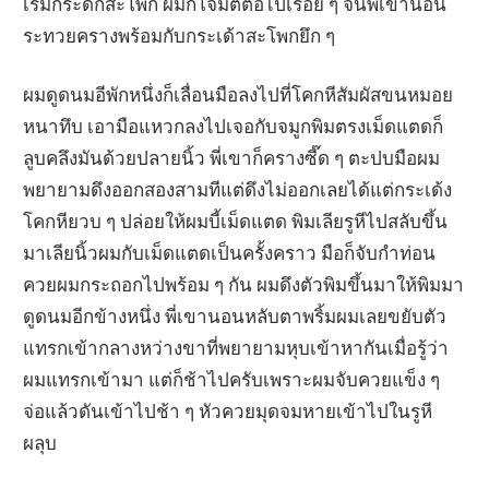
เริ่มกระดกสะโพก ผมก็โจมตีต่อไปเรื่อย ๆ จนพี่เขานอน
ระทวยครางพร้อมกับกระเด้าสะโพกยึก ๆ
ผมดูดนมอีพักหนึ่งก็เลื่อนมือลงไปที่โคกหีสัมผัสขนหมอย
หนาทึบ เอามือแหวกลงไปเจอกับจมูกพิมตรงเม็ดแตดก็
ลูบคลึงมันด้วยปลายนิ้ว พี่เขาก็ครางซี๊ด ๆ ตะปบมือผม
พยายามดึงออกสองสามทีแต่ดึงไม่ออกเลยได้แต่กระเด้ง
โคกหียวบ ๆ ปล่อยให้ผมบี้เม็ดแตด พิมเลียรูหีไปสลับขึ้น
มาเลียนิ้วผมกับเม็ดแตดเป็นครั้งคราว มือก็จับกำท่อน
ควยผมกระถอกไปพร้อม ๆ กัน ผมดึงตัวพิมขึ้นมาให้พิมมา
ดูดนมอีกข้างหนึ่ง พี่เขานอนหลับตาพริ้มผมเลยขยับตัว
แทรกเข้ากลางหว่างขาที่พยายามหุบเข้าหากันเมื่อรู้ว่า
ผมแทรกเข้ามา แต่ก็ช้าไปครับเพราะผมจับควยแข็ง ๆ
จ่อแล้วดันเข้าไปช้า ๆ หัวควยมุดจมหายเข้าไปในรูหี
ผลุบ