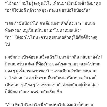
“ไอ้วอก” ผมไม่รู้จะพูดยังไง เพื่อนมาเย็ดเมียเข้ายังมาคุย
“ฮาก็ใจ๋บ่อดี กลัวว่าหมูจะท้องแล่ ฮาบ่อได้ป้องกัน”
“เฮ่ย ถ้ามันท้องก็ได้ ฮาเลี้ยงเอง” ศักดิ์หัวเราะ “มันบ่อ
ท้องหรอก หมูเป็นหมัน ฮาเอาไปหาหมอแล้ว”
“กา” โล่งอกไปได้นะครับ คุยกันต่อสักครู่ไอ้ศักดิ์ก็วางหู
ไป
ผมจัดกระเป๋าต่อจนเสร็จแล้วก็ไปหาข้าวกิน กลับมายังไม่
มืดเลยครับ แต่คนที่ห้องโถงของโรงแรมเยอะแยะไปหมด
มอง ๆ ดูเห็นกระดานของโรงแรมเขียนว่ามีการสัมมนา
อะไรสักอย่าง คงเป็นพวกที่มาสัมมนานี่แหละครับ ผมก็
เดินหลบ ๆ เลี่ยง ๆ ไปเพราะเขากำลังคุยกันอยู่เป็นกลุ่ม ๆ
ก็มีมือมาจับแขนพร้อมกับเรียกชื่อ
“อ้าว พิม ไปไงมาไงเนี่ย” ผมหันไปมองแล้วก็ทักทาย