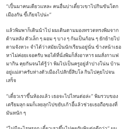
“เปิ้นมาคนเดียวแหละ คนอื่นบ่าเดี๋ยวเขาไปกินขันโตก
เมืองกัน ขี้เกียจไปน่ะ”
แล้วพิมพาก็เดินนำไป ผมเดินตามมองทรวดทรงพิมจาก
ด้านหลัง ตัวเล็ก ๆ ผอม ๆ บาง ๆ ก้นเป็นก้อน ๆ ยักย้ายไป
ตามจังหวะ จำได้ว่าสมัยเป็นนักเรียนอยู่นั่น ข้างหน้าเธอ
หาไม่ค่อยเจอครับ พอได้ที่นั่งพิมก็สั่งอาหาร ผมสั่งกาแฟ
มากิน คุยกันจนได้รู้ว่า พิมไปเป็นครูอยู่ลำปางโน่น บ้าน
อยู่แม่สาครับห่างตัวเมืองไปสักยี่สิบโล กินไปคุยไปจน
เสร็จ
“เดี๋ยวเราขึ้นห้องแล้ว เธอจะไปไหนต่อล่ะ” พิมรวบของ
เตรียมลุก ผมก็เลยลุกไปขยับเก้าอี้แล้วช่วยเธอถือของที่
มันหนัก ๆ
“ไม่มีอะไรหรอก เดี๋ยวเราขึ้นไปคุยกับพิมต่อดีกว่า” ผม