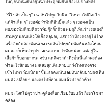
ใหญ่คนหนึ่งยืนอยู่หน้าประตู พิมยืนเยื้องไปข้างหลัง
“นี่ไง ตัวเป็น ๆ” เธอหันไปพูดกับพิม “ไหนว่าไม่มีอะไร
แก้ผ้าเห็น ๆ” เธอต่อว่าพิมที่ยืนยิ้มแห้ง ๆ เธอคงเป็น
ผอ.ของพิมที่ผมคิดว่าพิมกุ๊กกิ๊กด้วย ผมดูก็เห็นว่าเธอเองก็
สวมชุดนอนแล้วใส่เสื้อคลุมอยู่ แสดงว่าห้องคงอยู่ไม่ไกล
หรือติดกับห้องพิมนี่เอง เธอหันไปคุยกับพิมหันหลังให้ผม
ผมมองก็เห็นว่ารูปร่างเธออวบกว่าพิมหน่อย แต่อยู่ใน
เสื้อผ้าก็บอกยากนะครับ แต่คิดว่าถ้าถึงขั้นนี้แล้วคงต้อง
ทำอะไรสักอย่าง ผมเลยลุกเดินควยแกว่งโทงเทงตรง
เข้าไปหา พิมเบิกตาขึ้นเธอคงเห็นเลยหันกลับมามองเห็น
ผมตัวเปลือย ๆ มองลงไปที่ควยผมแล้วปากอ้าค้าง
ผมชะโงกไปดูว่าประตูห้องล็อกเรียบร้อยแล้ว ก็เอาโซ่มา
คล้อง