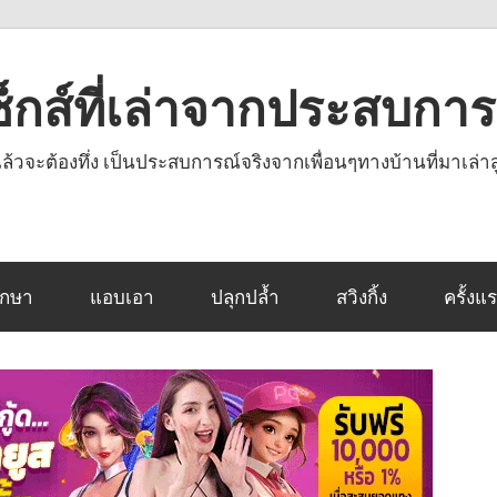
งเซ็กส์ที่เล่าจากประสบกา
านแล้วจะต้องทึ่ง เป็นประสบการณ์จริงจากเพื่อนๆทางบ้านที่มาเล่าส
ึกษา
แอบเอา
ปลุกปล้ำ
สวิงกิ้ง
ครั้งแ