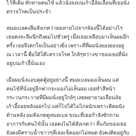
ไว้ที่เดิม ทักทายคนไข้ แล้วนั่งลงบนเก้าอี้ล้อเลื่อนที่เธอนั่ง
ตรวจโรคเป็นประจำ
หมอเบลคงลืมสังเกตว่าผมหายไปจากห้องนี้ได้อย่างไร
เธอคงจะลืมนึกถึงผมไปชั่วครู่ เมื่อเธอเหลือบมาเห็นผมอีก
ครั้ง เธอจึงตกใจเป็นอย่างยิ่ง เพราะที่ที่ผมนั่งยองยองอยู่
ณ เวลานี้ คือใต้โต๊ะตรวจโรค ใกล้ๆหว่างขาของเธอที่นั่ง
อยู่บนเก้าอี้นั่นเอง
เมื่อผมนั่งแอบคุดคู้อยู่อย่างนี้ หมอเบลมองเห็นผม แต่
คนไข้ที่นั่งอยู่อีกฟากจะมองไม่เห็นผม เธอทำสีหน้า
กระวนกระวายที่มีผมนั่งอยู่ใกล้ๆ เลยพยายามเลื่อนล้อ
เก้าอี้ถอยหลังออกไป แต่ก็ไปได้ไม่ไกลนักเพราะติดผนัง
ด้านหลัง ผมสังเกตดูหมอเบล ขณะที่เธอกำลังซักถาม
อาการกับคนไข้นั้น เธอคงไม่ได้สังเกตว่า ที่แก้มของเธอ
ยังคงมีคราบน้ำขาวๆที่เธอเช็ดออกไม่หมด ยังคงติดอยู่กับ