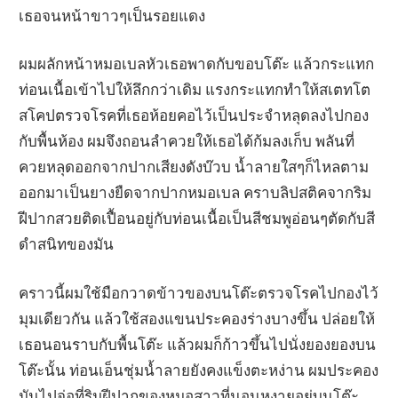
เธอจนหน้าขาวๆเป็นรอยแดง
ผมผลักหน้าหมอเบลหัวเธอพาดกับขอบโต๊ะ แล้วกระแทก
ท่อนเนื้อเข้าไปให้ลึกกว่าเดิม แรงกระแทกทำให้สเตทโต
สโคปตรวจโรคที่เธอห้อยคอไว้เป็นประจำหลุดลงไปกอง
กับพื้นห้อง ผมจึงถอนลำควยให้เธอได้ก้มลงเก็บ พลันที่
ควยหลุดออกจากปากเสียงดังบ๊วบ น้ำลายใสๆก็ไหลตาม
ออกมาเป็นยางยืดจากปากหมอเบล คราบลิปสติคจากริม
ฝีปากสวยติดเปื้อนอยู่กับท่อนเนื้อเป็นสีชมพูอ่อนๆตัดกับสี
ดำสนิทของมัน
คราวนี้ผมใช้มือกวาดข้าวของบนโต๊ะตรวจโรคไปกองไว้
มุมเดียวกัน แล้วใช้สองแขนประคองร่างบางขึ้น ปล่อยให้
เธอนอนราบกับพื้นโต๊ะ แล้วผมก็ก้าวขึ้นไปนั่งยองยองบน
โต๊ะนั้น ท่อนเอ็นชุ่มน้ำลายยังคงแข็งตะหง่าน ผมประคอง
มันไปจ่อที่ริมฝีปากของหมอสาวที่นอนหงายอยู่บนโต๊ะ