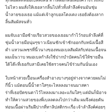
ไม่ไหว ผมสั่งให้เธอลากลิ้นไปทั่วทั้งลำลึงค์จนมันชุ่ม
น้ำลายของเธอ แม้แต่เจ้าลูกบอลโตงเตง เธอยังต้องลาก
ลิ้นสัมผัสจนทั่ว
ผมจับเอามือซ้ายเรียวสวยของเธอมากำไว้รอบลำลึงค์ที่
ชุ่มน้ำลายมือนุ่มๆขาวเนียนชักเข้าชักออกกับหนังเนื้อสี
ดำ แหวนเพชรที่นิ้วนางของหมอเบลสัมผัสกับท่อนเนื้อจน
ผมเย็นวาบ หมอเบลกำลังใช้ปากบำบัดคนไข้ให้ชายอื่น
ใต้โต๊ะที่เธอกับสามีเคยใช้ตรวจคนไข้ร่วมกันนั่นเอง
ใบหน้าสวยเปื้อนเครื่องสำอางบางๆอยู่ห่างจากควยผมไม่
กี่นิ้ว แม้ตอนนี้น้ำตาใสๆจะไหลลงมาจนมาสคา
ร่าที่เธอปัดขนตาไว้ไหลลงมาเลอะแก้มใสๆ แต่มันก็มิอาจ
ทำให้ความสวยของพี่เบลลดลงไปกว่าเดิม ผมจึงค่อยดัน
ท่อนเนื้อผ่านริมฝีปากที่ทาลิปสติกระเรื่อ เจ้าลำลึงค์ค่อยๆ