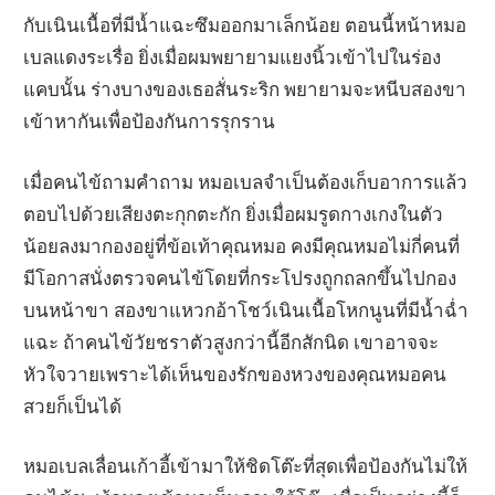
กับเนินเนื้อที่มีน้ำแฉะซึมออกมาเล็กน้อย ตอนนี้หน้าหมอ
เบลแดงระเรื่อ ยิ่งเมื่อผมพยายามแยงนิ้วเข้าไปในร่อง
แคบนั้น ร่างบางของเธอสั่นระริก พยายามจะหนีบสองขา
เข้าหากันเพื่อป้องกันการรุกราน
เมื่อคนไข้ถามคำถาม หมอเบลจำเป็นต้องเก็บอาการแล้ว
ตอบไปด้วยเสียงตะกุกตะกัก ยิ่งเมื่อผมรูดกางเกงในตัว
น้อยลงมากองอยู่ที่ข้อเท้าคุณหมอ คงมีคุณหมอไม่กี่คนที่
มีโอกาสนั่งตรวจคนไข้โดยที่กระโปรงถูกถลกขึ้นไปกอง
บนหน้าขา สองขาแหวกอ้าโชว์เนินเนื้อโหกนูนที่มีน้ำฉ่ำ
แฉะ ถ้าคนไข้วัยชราตัวสูงกว่านี้อีกสักนิด เขาอาจจะ
หัวใจวายเพราะได้เห็นของรักของหวงของคุณหมอคน
สวยก็เป็นได้
หมอเบลเลื่อนเก้าอี้เข้ามาให้ชิดโต๊ะที่สุดเพื่อป้องกันไม่ให้