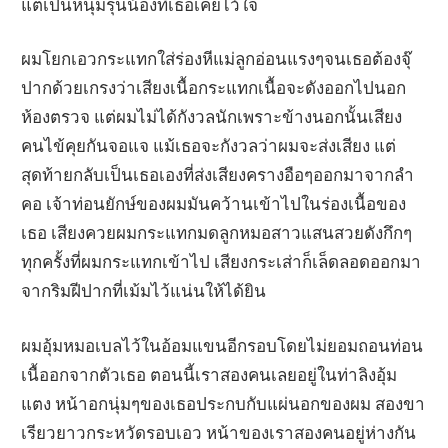
แต่เป็นหนุ่มรุ่นน้องที่เธอเคยไว้ใจ
ผมโยกเอวกระแทกใส่ร่องหีแม่ลูกอ่อนแรงๆจนเธอต้องจุ๊
ปากด้วยเกรงว่าเสียงเนื้อกระแทกเนื้อจะดังออกไปนอก
ห้องตรวจ แต่ผมไม่ได้กังวลนักเพราะข้างนอกนั้นเสียง
คนไข้คุยกันจอแจ แม้เธอจะกังวลว่าผมจะส่งเสียง แต่
สุดท้ายกลับเป็นเธอเองที่ส่งเสียงครางอือๆออกมาจากลำ
คอ เจ้าท่อนยักษ์ของผมมันคว้านเข้าไปในร่องเนื้อของ
เธอ เสียงควยผมกระแทกมดลูกหมอสาวแสนสวยดังกึกๆ
ทุกครั้งที่ผมกระแทกเข้าไป เสียงกระเส่าก็เล็ดลอดออกมา
จากริมฝีปากที่เม้มไว้แน่นให้ได้ยิน
ผมอุ้มหมอเบลไว้ในอ้อมแขนอีกรอบโดยไม่ยอมถอนท่อน
เนื้ออกจากตัวเธอ ตอนนี้เราสองคนเลยอยู่ในท่าลิงอุ้ม
แตง หน้าอกนุ่มๆของเธอประกบกับแผ่นอกของผม สองขา
เรียวยาวกระหวัดรอบเอว หน้าของเราสองคนอยู่ห่างกัน