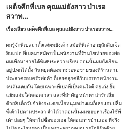
เผด็จศึกพี่เบล คุณแม่ยังสาว บำเรอ
สวาท…
เรื่องเสียว เผด็จศึกพี่เบล คุณแม่ยังสาว บำเรอสวาท…
ผมรู้จักพี่เบลมาตั้งแต่ผมยังเด็ก สมัยที่พี่เค้าอายุสักสิบเจ็ด
สิบแปด พี่เบลมาสมัครเป็นพนักงานที่ร้านโชห่วยของพ่อ
ผมเพื่อหารายได้พิเศษระหว่างเรียน ตอนนั้นผมยังเรียน
อยู่ป.หกได้มั้ง วันหยุดต้องมาช่วยพ่อขายของที่ร้านตาม
ประสาครอบครัวพ่อค้า ก็เลยคลุกคลีกับบรรดาพนักงาน
จนคุ้นเคยกัน โดยเฉพาะพี่เบลที่เป็นคนใจดี คุยเก่ง ยิ้ม
แย้มแจ่มใสตลอดเวลา และที่สำคัญ หน้าตาน่ารักเสีย
ด้วยสิ เด็กวัยกำลังจะแตกเนื้อหนุ่มอย่างผมก็เลยแอบปลื้ม
พี่เค้าไปตามประสา จำได้ว่าตอนนั้นผมชอบหาเรื่องใช้พี่
เค้าบ่อยๆ ให้พาไปซื้อของเอย ให้สอนการบ้านเอย ที่จริง
ไม่ใช่อะไรหรอก เป็นเพราะอยากคุยอยากใกล้ชิดด้วย