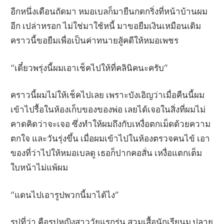
อีกหนึ่งเดือนถัดมา หมอเบลก็มายืนกดกริ่งที่หน้าบ้านผม
อีก เปล่าหรอก ไม่ใช่มาใช้หนี้ มาขอยืมเงินเหมือนเดิม
คราวนี้ขอยืมเพื่อเป็นค่าทนายสู้คดีให้หมอเพชร
“เดี๋ยวพรุ่งนี้ผมเอาเช็คไปให้ที่คลินิคนะครับ”
คราวนี้ผมไม่ให้เช็คไปเลย เพราะบังเอิญว่าเมื่อคืนนี้ผม
เข้าไปรื้อในห้องเก็บของของพ่อ เลยได้เจอในสิ่งที่ผมไม่
คาดคิดว่าจะเจอ ซึ่งทำให้ผมถึงกับเหงื่อตกเม็ดด้วยความ
ตกใจ และวันรุ่งขึ้น เมื่อผมเข้าไปในห้องตรวจคนไข้ เอา
ของที่ว่าไปให้หมอเบลดู เธอก็ปากคอสั่น เหงื่อแตกเต็ม
ใบหน้าไม่แพ้ผม
“แดนไปเอารูปพวกนี้มาได้ไง”
รูปที่ว่า คือรูปหญิงสาววัยแรกรุ่น สวมเสื้อนักเรียนม.ปลาย