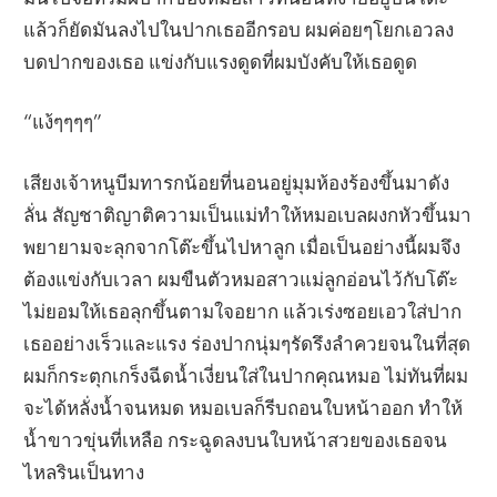
แล้วก็ยัดมันลงไปในปากเธออีกรอบ ผมค่อยๆโยกเอวลง
บดปากของเธอ แข่งกับแรงดูดที่ผมบังคับให้เธอดูด
“แง้ๆๆๆๆ”
เสียงเจ้าหนูบีมทารกน้อยที่นอนอยู่มุมห้องร้องขึ้นมาดัง
ลั่น สัญชาติญาติความเป็นแม่ทำให้หมอเบลผงกหัวขึ้นมา
พยายามจะลุกจากโต๊ะขึ้นไปหาลูก เมื่อเป็นอย่างนี้ผมจึง
ต้องแข่งกับเวลา ผมขืนตัวหมอสาวแม่ลูกอ่อนไว้กับโต๊ะ
ไม่ยอมให้เธอลุกขึ้นตามใจอยาก แล้วเร่งซอยเอวใส่ปาก
เธออย่างเร็วและแรง ร่องปากนุ่มๆรัดรึงลำควยจนในที่สุด
ผมก็กระตุกเกร็งฉีดน้ำเงี่ยนใส่ในปากคุณหมอ ไม่ทันที่ผม
จะได้หลั่งน้ำจนหมด หมอเบลก็รีบถอนใบหน้าออก ทำให้
น้ำขาวขุ่นที่เหลือ กระฉูดลงบนใบหน้าสวยของเธอจน
ไหลรินเป็นทาง