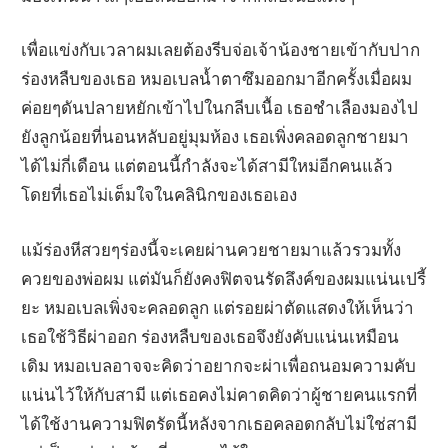
เพื่อแข่งกับเวลาผมเลยต้องรีบจ่อเจ้าน้องชายเข้ากับปาก
ร่องหลืบของเธอ หมอเบลน้ำตาซึมออกมาอีกครั้งเมื่อผม
ค่อยๆดันปลายหยักเข้าไปในกลีบเนื้อ เธอชำเลืองมองไป
ยังลูกน้อยที่นอนหลับอยู่มุมห้อง เธอเพิ่งคลอดลูกชายมา
ได้ไม่กี่เดือน แต่ตอนนี้กำลังจะได้สามีใหม่อีกคนแล้ว
โดยที่เธอไม่เต็มใจในคลินิกของเธอเอง
แม้ร่องหีสวยๆร่องนี้จะเคยผ่านควยชายมาแล้วรวมทั้ง
ควยของพ่อผม แต่มันก็ยังคงฟิตจนรัดลึงค์ของผมแน่นเปรี้
ยะ หมอเบลเพิ่งจะคลอดลูก แต่รอยผ่าตัดแสดงให้เห็นว่า
เธอใช้วิธีผ่าออก ร่องหลืบของเธอจึงยังคับแน่นเหมือน
เดิม หมอเบลอาจจะคิดว่าอยากจะผ่าเพื่อถนอมความคับ
แน่นไว้ให้กับสามี แต่เธอคงไม่คาดคิดว่าผู้ชายคนแรกที่
ได้ใช้งานความฟิตรัดนี้หลังจากเธอคลอดกลับไม่ใช่สามี