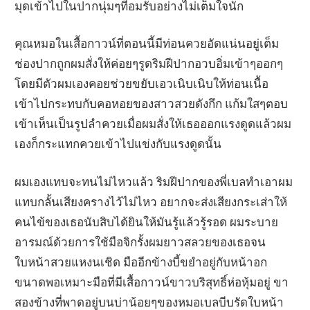
มุดเข้าไปในปากนุ่มๆที่อมรับอย่างไม่เต็มใจนัก
คุณหมอในเสื้อกาวน์ที่ตอนนี้มีท่อนควยอัดแน่นอยู่เต็ม
ช่องปากถูกผมสั่งให้ค่อยๆรูดริมฝีปากอวบอิ่มเข้าๆออกๆ
โดยมีตัวผมเองคอยช่วยขยับเอวเนิบเนิบให้ท่อนเนื้อ
เข้าไปกระทบกับคอหอยของสาวสวยดังกึก แก้มใสๆตอบ
เข้าเห็นเป็นรูปลำควยเมื่อผมสั่งให้เธอออกแรงดูดแล้วผม
เองก็กระแทกควยเข้าไปแข่งกับแรงดูดนั้น
ผมเองแทบจะทนไม่ไหวแล้ว ริมฝีปากของพี่เบลทำเอาผม
แทบกลั้นเสียงครางไว้ไม่ไหว อยากจะส่งเสียงกระเส่าให้
คนไข้ของเธอนับสิบได้ยินให้มันรู้แล้วรู้รอด ผมระบาย
อารมณ์ด้วยการใช้มือจิกรั้งผมยาวสลวยของเธอจน
ใบหน้าสวยแหงนเชิด มืออีกข้างบี้ขยำอยู่กับหน้าอก
ขนาดพอเหมาะมือที่มีเสื้อกาวน์ขาวบริสุทธิ์ห่อหุ้มอยู่ ขา
สองข้างที่พาดอยู่บนบ่าน้อยๆของหมอเบลบีบรัดใบหน้า