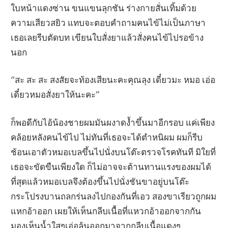
ใบหน้าแดงซ่าน ขนแขนลุกชัน ร่างกายสั่นเทิ้มด้วย
ความเสียวสยิว แทบจะตอบคำถามคนไข้ไม่เป็นภาษา
เธอเลยรีบตัดบท เขียนใบสั่งยาแล้วสั่งคนไข้ไปรอข้าง
นอก
“สะ สะ สะ สงสัยจะท้องเสียนะคะคุณลุง เดี๋ยวมะ หมอ เอ่อ
เดี๋ยวหมอสั่งยาให้นะคะ”
ก็พอดีกับไอ้น้องชายผมมันผงาดง้ำขึ้นมาอีกรอบ แค่เพียง
คล้อยหลังคนไข้ไป ไม่ทันที่เธอจะได้ตำหนิผม ผมก็รีบ
ช้อนเอาตัวหมอเบลขึ้นไปนั่งบนโต๊ะตรวจโรคทันที มิใยที่
เธอจะขัดขืนเพียงใด ก็ไม่อาจจะต้านทานแรงของผมได้
ที่สุดแล้วหมอเบลจึงต้องขึ้นไปนั่งชันขาอยู่บนโต๊ะ
กระโปรงบานถลกร่นลงไปกองกันที่เอว สองขาเรียวถูกผม
แหกอ้าออก เผยให้เห็นกลีบเนื้อที่แหวกอ้าออกจากกัน
มองเห็นน้ำใสๆเอ่อล้นออกมาจากกลีบเนื้อแดงๆ