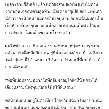
เบลจะอายุยี่สิบเก้าแล้ว แต่ก็ยังสวยสะพรั่ง แทบไม่ต่าง
จากตอนเจอกันครั้งสุดท้ายเมื่อเค้าอายุยี่สิบสอง แต่พี่เค้า
นี่สิ กว่าจะนึกหน้าผมออกก็นิ่งอยู่นาน ก็ตอนนั้นผมยังเป็น
เด็กหัวเกรียนอยู่เลย ตอนนี้กลายเป็นหนุ่มเต็มตัว ไว้ผม
ยาวประบ่า ใส่แสล็คขาเดฟไปซะแล้ว
ผมได้ข่าวมาว่าพี่เบลแต่งงานกับหมอหนุ่มชาวกรุงเทพ
แล้วพากันตั้งหลักปักฐานอยู่ที่นั่น เลยสงสัยว่าทำไมถึงมา
โผล่อยู่แถวนี้ได้ สอบถามได้ความว่าตอนนี้พี่เบลท้องได้
สามเดือนแล้ว
“พ่อพี่เห่อหลาน อยากให้พี่กลับมาอยู่ใกล้ๆที่นี่ แกจะได้
เลี้ยงหลาน นี่ลงทุนเปิดคลินิคให้พี่เลยนะ”
คลินิกหมอเบลอยู่ในตัวเมือง ใกล้ๆกับมินิมาร์ทสาขาหนึ่ง
ของผมนั่นเอง หมอสองคนสามีภรรยาช่วยกันออกตรวจ