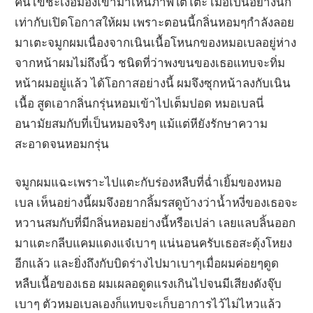
คนไข้ชะเง้อมองเข้ามาเห็นภาพใต้โต๊ะ เมื่อเป็นอย่างนี้ก็
เท่ากับเปิดโอกาสให้ผม เพราะตอนนี้กลิ่นหอมๆกำลังลอย
มาเตะจมูกผมเนื่องจากเนินเนื้อโหนกของหมอเบลอยู่ห่าง
จากหน้าผมไม่ถึงนิ้ว ชนิดที่ว่าพงขนของเธอแทบจะทิ่ม
หน้าผมอยู่แล้ว ได้โอกาสอย่างนี้ ผมจึงซุกหน้าลงกับเนิน
เนื้อ สูดเอากลิ่นกรุ่นหอมเข้าไปเต็มปอด หมอเบลนี่
อนามัยสมกับที่เป็นหมอจริงๆ แม้แต่หียังรักษาความ
สะอาดจนหอมกรุ่น
จมูกผมแฉะเพราะไปแตะกับร่องหลืบที่ฉ่ำเยิ้มของหมอ
เบล เห็นอย่างนี้ผมจึงอยากลิ้มรสดูบ้างว่าน้ำหงี่ของเธอจะ
หวานสมกับที่มีกลิ่นหอมอย่างนี้หรือเปล่า เลยแลบลิ้นออก
มาแตะกลีบแคมแดงแจ๋เบาๆ แน่นอนครับเธอสะดุ้งโหยง
อีกแล้ว และยิ่งถึงกับบิดร่างไปมาเบาๆเมื่อผมค่อยๆดูด
หลืบเนื้อของเธอ ผมเผลอดูดแรงเกินไปจนมีเสียงดังจุ๊บ
เบาๆ ตัวหมอเบลเองก็แทบจะเก็บอาการไว้ไม่ไหวแล้ว