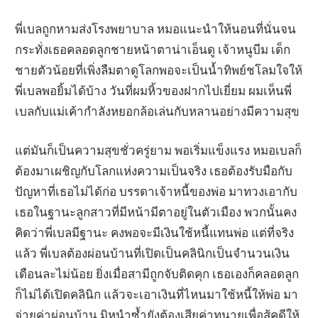
พี่เบลถูกหามส่งโรงพยาบาล หมอแนะนำให้นอนที่นั่นจน
กระทั่งเธอคลอดลูกชายหน้าตาน่าเอ็นดู เจ้าหนูบีม เด็ก
ชายตัวน้อยที่เพิ่งลืมตาดูโลกพอจะเป็นน้ำทิพย์ชโลมใจให้
พี่เบลพอยิ้มได้บ้าง วันที่ผมหิ้วของฝากไปเยี่ยม ผมเห็นพี่
เบลกับแม่เค้ากำลังหยอกล้อเล่นกับหลานอย่างมีความสุข
แต่มันก็เป็นความสุขชั่วครู่ยาม พอเริ่มแข็งแรง หมอเบลก็
ต้องมาเผชิญกับโลกแห่งความเป็นจริง เธอต้องรับมือกับ
ปัญหาที่เธอไม่ได้ก่อ บรรดาเจ้าหนี้ของพ่อ มาทวงเอากับ
เธอในฐานะลูกสาวที่มีหน้ามีตาอยู่ในตัวเมือง พวกนั้นคง
คิดว่าพี่เบลมีฐานะ คงพอจะมีเงินใช้หนี้แทนพ่อ แต่ที่จริง
แล้ว พี่เบลต้องผ่อนบ้านที่เปิดเป็นคลินิกเป็นจำนวนเงิน
เดือนละไม่น้อย ยิ่งเมื่อสามีถูกจับติดคุก เธอเองก็คลอดลูก
ก็ไม่ได้เปิดคลินิก แล้วจะเอาเงินที่ไหนมาใช้หนี้ให้พ่อ มา
จ่ายค่าผ่อนบ้าน มิหนำซ้ำยังต้องเสียค่าทนายเพื่อสู้คดีให้