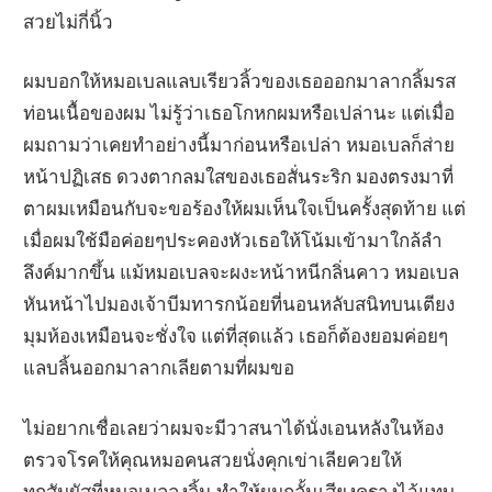
สวยไม่กี่นิ้ว
ผมบอกให้หมอเบลแลบเรียวลิ้วของเธอออกมาลากลิ้มรส
ท่อนเนื้อของผม ไม่รู้ว่าเธอโกหกผมหรือเปล่านะ แต่เมื่อ
ผมถามว่าเคยทำอย่างนี้มาก่อนหรือเปล่า หมอเบลก็ส่าย
หน้าปฏิเสธ ดวงตากลมใสของเธอสั่นระริก มองตรงมาที่
ตาผมเหมือนกับจะขอร้องให้ผมเห็นใจเป็นครั้งสุดท้าย แต่
เมื่อผมใช้มือค่อยๆประคองหัวเธอให้โน้มเข้ามาใกล้ลำ
ลึงค์มากขึ้น แม้หมอเบลจะผงะหน้าหนีกลิ่นคาว หมอเบล
หันหน้าไปมองเจ้าบีมทารกน้อยที่นอนหลับสนิทบนเตียง
มุมห้องเหมือนจะชั่งใจ แต่ที่สุดแล้ว เธอก็ต้องยอมค่อยๆ
แลบลิ้นออกมาลากเลียตามที่ผมขอ
ไม่อยากเชื่อเลยว่าผมจะมีวาสนาได้นั่งเอนหลังในห้อง
ตรวจโรคให้คุณหมอคนสวยนั่งคุกเข่าเลียควยให้
ทุกสัมผัสที่หมอเบลลงลิ้น ทำให้ผมกลั้นเสียงครางไว้แทบ