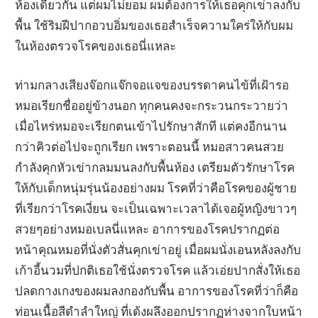
ห้องเดียวกัน แต่ผมไม่ยอม ผมต้องการให้เธอคุกเข่าลงกับ
พื้น ใช้ริมฝีปากอวบอิ่มของเธอสำเร็จความใคร่ให้กับผม
ในห้องตรวจโรคของเธอนี่แหละ
ท่ามกลางเสียงจ๊อกแจ๊กจอแจของบรรดาคนไข้ที่เฝ้ารอ
หมอเรียกชื่ออยู่ข้างนอก ทุกคนคงจะกระวนกระวายว่า
เมื่อไหร่หมอจะเรียกตนเข้าไปรักษาสักที แต่คงอีกนาน
กว่าคิวต่อไปจะถูกเรียก เพราะตอนนี้ หมอสาวคนสวย
กำลังคุกหัวเข่ากลมมนลงกับพื้นห้อง เตรียมตัวรักษาโรค
ให้กับเด็กหนุ่มรุ่นน้องอย่างผม โรคที่ว่าคือโรคของผู้ชาย
ที่เรียกว่าโรคเงี่ยน จะเป็นเฉพาะเวลาได้เจอผู้หญิงขาวๆ
สวยๆอย่างหมอเบลนี่แหละ อาการของโรคปรากฏต่อ
หน้าคุณหมอที่นั่งตัวสั่นคุกเข่าอยู่ เมื่อผมนั่งเอนหลังลงกับ
เก้าอี้นวมที่ปกติเธอใช้นั่งตรวจโรค แล้วเอ่ยปากสั่งให้เธอ
ปลดกางเกงของผมลงกองกับพื้น อาการของโรคที่ว่าก็คือ
ท่อนเนื้อสีดำลำใหญ่ ที่เด้งผลึงออกปรากฏห่างจากใบหน้า