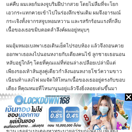
แค่คืบ ผมเลยก้มลงจูบริมฝีปากสวย โดยไม่ลืมที่จะโยก
เอวกระแทกควยเข้าไปในร่องลึกเช่นเดิม ผมจึงอารมณ์
กระเจิงทั้งจากรสจูบหอมหวาน และรสรักร้อนแรงที่กลีบ
เนื้อของเธอขมิบตอดลำลึงค์ผมอยู่หมุบๆ
ผมอุ้มหมอเบลพาเธอเดินเย็ดไปรอบห้อง แล้วจึงถอนควย
ออกพาเธอลงไปนอนหงายกับเตียงคนไข้ ลูกชายเธอนอน
หลับอยู่ใกล้ๆ โดยที่คุณแม่ที่ท่อนล่างเปลือยเปล่ามีแต่
เพียงรองเท้าส้นสูงคู่เดียวกำลังนอนหงายโชว์ความขาว
เนียนท้าแสงไฟ ผมจัดให้โหนกเนื้อของเธออยู่ตรงกับขอบ
เตียง หีคุณหมอที่โหนกนูนอยู่แล้วจึงยิ่งลอยเด่นขึ้นมา
โชว์ความแดงระเรื่อของร่องเนื้อ ผมใช้นิ้วแหวกอ้าร่อง
หลืบฉ่ำเยิ้มออกจากกัน แล้วยัดลึงยักษ์ลงไปอีกรอบ
จัดการกระแทกลงไปจนเอวบางๆของคุณหมอแทบหัก
หมอเบลจิกเล็บมือที่ทาสีชมพูอ่อนๆลงบนเตียงจนเป็นรอย
ข่วน เธอจำเป็นต้องหาที่ระบายอารมณ์เพื่อไม่ให้เสียง