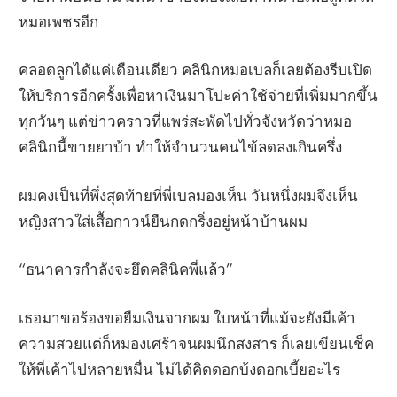
หมอเพชรอีก
คลอดลูกได้แค่เดือนเดียว คลินิกหมอเบลก็เลยต้องรีบเปิด
ให้บริการอีกครั้งเพื่อหาเงินมาโปะค่าใช้จ่ายที่เพิ่มมากขึ้น
ทุกวันๆ แต่ข่าวคราวที่แพร่สะพัดไปทั่วจังหวัดว่าหมอ
คลินิกนี้ขายยาบ้า ทำให้จำนวนคนไข้ลดลงเกินครึ่ง
ผมคงเป็นที่พึ่งสุดท้ายที่พี่เบลมองเห็น วันหนึ่งผมจึงเห็น
หญิงสาวใส่เสื้อกาวน์ยืนกดกริ่งอยู่หน้าบ้านผม
“ธนาคารกำลังจะยึดคลินิคพี่แล้ว”
เธอมาขอร้องขอยืมเงินจากผม ใบหน้าที่แม้จะยังมีเค้า
ความสวยแต่ก็หมองเศร้าจนผมนึกสงสาร ก็เลยเขียนเช็ค
ให้พี่เค้าไปหลายหมื่น ไม่ได้คิดดอกบ้งดอกเบี้ยอะไร