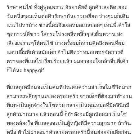
รักษาคนไข้ ทั้งคู่พูดเพราะ อัธยาศัยดี ลูกค้าเลยติดเยอะ
วันหนึ่งๆผมเห็นต่อคิวรักษากันยาวเหยียด ว่างๆผมก็เดิน
แวะไปหาบ้าง ช่วงนี้ผมจึงเจอหมอเบลบ่อยๆ เห็นพี่เค้าใส่
ชุดกาวน์สีขาว ใส่กระโปรงพลีทพลิ้วๆ ส่งยิ้มหวาน ส่ง
เสียงเพราะๆให้คนไข้ บางครั้งผมก็หวนคิดถึงตอนที่ผม
แอบปลื้มพี่เค้าสมัยเด็ก ถ้าไม่ติดว่าหมอเพชรจัดการตี
ตราจองพี่เบลไปเรียบร้อยแล้ว ผมอาจจะใจกล้าจีบพี่เค้า
ก็ได้นะ happy.gif
พี่เบลดูเหมือนจะเป็นคนที่ประสบความสำเร็จในชีวิตมาก
สามารถพลิกฐานะของครอบครัว จากเด็กที่ต้องมาทำงาน
พิเศษเป็นลูกจ้างในโชห่วย กลายเป็นคุณหมอที่มีคลินิกมี
ลูกค้ามากมาย แล้วตอนนี้ ก็กำลังจะมีลูกน้อยมาเป็นโซ่
ทองคล้องใจ พี่เบลคงจะเป็นผู้หญิงที่มีความสุขมาก ถ้าวัน
หนึ่ง ฟ้าไม่ผ่าลงมาทำลายครอบครัวนี้จนย่อยยับเสียก่อน