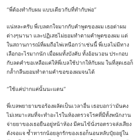
“พี่ต้องทำกับผม แบบเดียวกับที่ทำกับพ่อ”
แน่หละครับ พี่เบลตกใจมากกับคำพูดของผม เธอด่าผม
ต่างๆนานา และปฏิเสธไม่ยอมทำตามคำพูดของผม แต่
ในสถานการณ์ที่ผมถือไพ่เหนือกว่าเช่นนี้ พี่เบลไม่มีทาง
เลือกอะไรมากนัก เมื่อผมทั้งบังคับ ทั้งอ้อนวอน ประกอบ
กับลดคำขอเหลือแค่ให้พี่เบลใช้ปากให้กับผม ในที่สุดเธอก็
กล้ำกลืนยอมทำตามคำขอของผมจนได้
“ใช้แค่ปากแค่นั้นนะแดน”
พี่เบลพยายามขอร้องผลัดเป็นเวลาอื่น เธอบอกว่ามันคง
ไม่เหมาะสมที่จะทำอะไรในห้องตรวจโรคที่มีทั้งพนักงาน
จ่ายยาของเธอยืนอยู่หน้าห้อง มีคนไข้นั่งรอตรวจส่งเสียง
ดังจอแจ ซ้ำทารกน้อยลูกรักของเธอก็นอนหลับปุ๋ยอยู่ใน