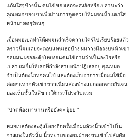
แก้มใสๆข้างนั้น คนไข้ของเธอจะสงสัยหรือเปล่านะว่า
คุณหมอของเขาเพิ่งผ่านการดูดควยให้ผมจนน้ำแตกใส่
หน้ามาสดๆร้อนๆ
เมื่อหมอเบลทำให้ผมจนสำเร็จความใคร่ไปเรียบร้อยแล้ว
คราวนี้ผมเลยจะตอบแทนเธอบ้าง ผมวางมือลงบนหัวเข่า
กลมมน เธอสะดุ้งโหยงจนคนไข้ถามว่าเป็นอะไรหรือ
เปล่า ผมยิ้มให้เธอที่กำลังส่ายหน้าปฏิเสธอยู่ คุณหมอ
จำเป็นต้องโกหกคนไข้ และต้องเก็บอาการเมื่อผมใช้มือ
ค่อยๆแหวกหัวเข่าขาวเนียนสองข้างแยกออกจากกันจน
มองเห็นชั้นในสีขาวใต้กระโปรงวับแวม
“ปวดท้องมานานหรือยังคะ อุ้ยย ”
หมอเบลต้องสะดุ้งโหยงอีกครั้งเมื่อผมล้วงนิ้วเข้าไปใน
กางเกงในตัวนั้น นิ้วหยาบของผมฝ่าพงขนเข้าไปสัมผัส