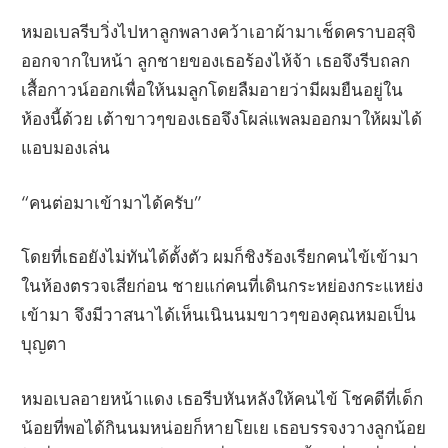
หมอเบลรีบวิ่งไปหาลูกพลางคว้าเอาผ้ามาเช็ดคราบอสุจิ
ออกจากใบหน้า ลูกชายของเธอร้องไห้จ้า เธอจึงรีบถลก
เสื้อกาวน์ออกเพื่อให้นมลูกโดยลืมอายว่ามีผมยืนอยู่ใน
ห้องนี้ด้วย เต้าขาวๆของเธอจึงโผล่แพลมออกมาให้ผมได้
แอบมองเล่น
“คนต่อมาเข้ามาได้ครับ”
โดยที่เธอยังไม่ทันได้ตั้งตัว ผมก็ชิงร้องเรียกคนไข้เข้ามา
ในห้องตรวจเสียก่อน ชายแก่คนที่เดินกระหย่องกระแหย่ง
เข้ามา จึงมีวาสนาได้เห็นเนินนมขาวๆของคุณหมอเป็น
บุญตา
หมอเบลอายหน้าแดง เธอรีบหันหลังให้คนไข้ โชคดีที่เด็ก
น้อยที่พอได้กินนมหน่อยก็หายโยเย เธอบรรจงวางลูกน้อย