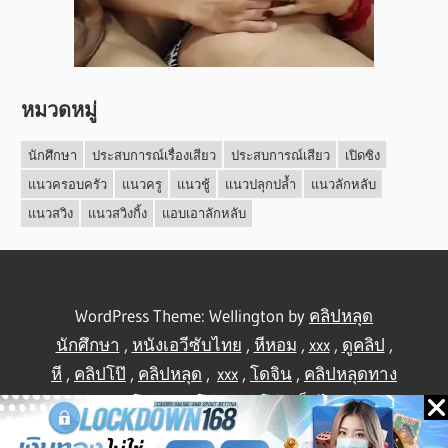
หมวดหมู่
นักศึกษา
ประสบการณ์เรื่องเสียว
ประสบการณ์เสียว
เปิดซิง
แนวครอบครัว
แนวครู
แนวชู้
แนวปลุกปล้ำ
แนวลักหลับ
แนวสวิง
แนวสวิงกิ้ง
แอบเอาลักหลับ
WordPress Theme: Wellington by
คลิปหลุด
นักศึกษา
,
หนังเอวีซับไทย
,
หีหอม
,
xxx
,
ดูคลิป
,
หี
,
คลิปโป๊
,
คลิปหลุด
,
xxx
,
โดจิน
,
คลิปหลุดทาง
บ้าน
,
คลิปโป้
,
คลิปโป๊
,
คลิปโป๊
,
เย็ดไทย
,
คลิป
หลุดไทย
.