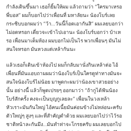
กำลังเดินขึ้นมา เธอก็ยิ้มให้ผม แล้วถามว่า “ใครมาเหรอ
พี่บอส” ผมก็บอกไปว่าเพื่อนที่ มหาลัยนะ น้องโบร์เลย
กระซิบบอกผมว่า “ว้า…วันนี้ก็อดเอากันสิ” ผมเลยบอกว่า
ไม่อดหรอก เดี่ยวจะเข้าไปเอานะ น้องโบร์บอกว่า บ้าเห
รอ เพื่อนมาเต็มห้อง ผมบอกไม่เป็นไร พวกเพื่อนๆ มันไม่
สนใจหรอก มันหวงแต่เหล้ากันนะ
แล้วเธอก็เดินเข้าห้องไป ผมก็กลับมานั่งกินเหล้าต่อ ไอ้
เพื่อนที่มันแอบถามผมว่าน้องโบร์เป็นใครดูท่าทางมันจะ
สนใจน้องโบร์ไม่น้อย มาพูดกะผมว่าน้องเขาสวยอย่าง
นั้น อย่างนี้ แล้วก็พูดเปรยๆ ออกมาว่า “ถ้ากูได้ฟันน้อง
โบร์สักครั้ง คงจะเป็นบุญกูเลยละ” เพื่อนในวงเหล้า
หัวเราะมันกันใหญ่ ไอ้คนเนี้ยมันค่อนข้างไม่หล่อนะครับ
ตัวใหญ่ๆ สูงๆ และที่สำคัญดำด้วย ผมเลยบอกไปว่าไว้รอ
ชาติหน้าละกันมึง…มันทำท่าจะโกรธครับ ผมเลยบอกไป