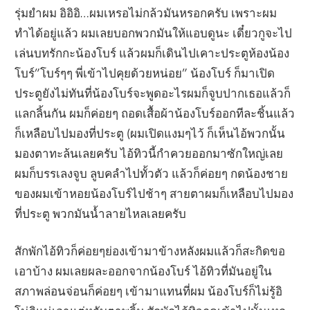
รุ่มยำผม อิอิอิ…ผมเหรอไม่กล้วมันหรอกครับ เพราะผม
ทำได้อยู่แล้ว ผมเลยบอกพวกมันให้แอบดูนะ เดี๋ยวกูจะไป
เล่นบทรักกะน้องโบร์ แล้วผมก็เดินไปเคาะประตูห้องน้อง
โบร์”โบร์ๆๆ พี่เข้าไปคุยด้วยหน่อย” น้องโบร์ ก็มาเปิด
ประตูยังไม่ทันที่น้องโบร์จะพูดอะไรผมก็จูบปากเธอแล้วก็
แลกลิ้นกัน ผมก็ค่อยๆ ถอดเสื้อผ้าน้องโบร์ออกทีละชิ้นแล้ว
ก็เหลือบไปมองที่ประตู (ผมเปิดแงมๆไว้ ก็เห็นไอ้พวกนั้น
มองตาทะล้นเลยครับ ไอ้ทิวนี้กำควยออกมาซักใหญ่เลย
ผมก็บรรเลงจูบ ลูบคลำไปทั้วตัว แล้วก็ค่อยๆ กดน้องชาย
ของผมเข้าหอยน้องโบร์ไปช้าๆ สายตาผมก็เหลือบไปมอง
ที่ประตู พวกมันน้ำลายไหลเลยครับ
สักพักไอ้ทิวก็ค่อยๆย่องเข้ามาข้างหลังผมแล้วก็สะกิดขอ
เอาบ้าง ผมเลยผละออกจากน้องโบร์ ไอ้ทิวที่มันอยู่ใน
สภาพล่อนจ่อนก็ค่อยๆ เข้ามาแทนที่ผม น้องโบร์ก็ไม่รู้อิ