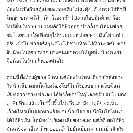
โน่อิแน่เอาแต่หลับตาพลิ้ม สักพักไอ้ทิวกดเข้าไปนั้นเหละ
น้องโบร์ถึงกับสดุ้งโหยงเลยครับ ไม่สะดุ้งได้ไงควยไอ้ทิวที่
ใหญ่ๆ ขนาดนิโก ดีๆ นี้เอง เข้าไปจนเกือบมิดด้าม น้อง
โบร์ดิ้นใหญ่พยายามผลักไอ้ทิวออก ปากก็ร้องให้ผมช่วย
ผมก็เลยบอกให้เพื่อนๆไปช่วยเธอหน่อย พวกมันไม่รอช้า
ครับเข้าไปช่วยจริงๆ แต่ไม่ได้ช่วยห้ามไอ้ทิวนะครับ ช่วย
จับน้องโบร์ตากหาก บางคนเอาควยให้ดูดมั้ง บ้างคนจับ
มือน้องโบร์มากำของมันมั้ง
ตอนนี้ทั้งห้องผู้ชาย 8 คน แต่น้องโบร์คนเดียว กำลังช่วย
กันนัวเนีย ตอนนี้เสียงน้องโบร์ไม่มีร้องบอกว่าเจ็บมีแต่
เสียงครางกระเซ่าเลย ไอ้ทิวก็ซอยใหญ่เลยครับ ผมไปมอง
ดูกลีบหีของน้องโบร์งี้ปริ้นไปปริ้นมา สังเกตุดีๆ จะเห็น
เลือดไหลเยิ้มออกมาพร้อมกับน้ำเมือก ผมนึกในใจไม่น่า
ให้ไอ้ทิวมันเย็ดน้องโบร์เลย เสียของหมด แต่ก็ดี พอไอ้ทิว
มันเสร็จคนอื่นๆ ก็ทะยอยเข้าไปยัดเยียด ความเป็นผัวกัน