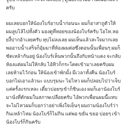
ครับ
ผมเลยบอกให้น้องโบร์อาบน้ำก่อนนะ ผมก็อาสาถูตัวให้
ผมลูบไล้ไปทั้งตัว มองดูที่หอยของน้องโบร์ครับ โอโห..หอ
ยงี้ปากอ้าเลยครับ หุบไม่ลงเลย ผมเห็นแล้วสะใจมากเลย
พออาบน้ำเสร็จก็อุ้มมาที่ห้องผมต่อซึ่งตอนนั้นเพื่อนๆ ผมก็
ซัดเหล้ากันอยู่ น้องโบร์เห็นพวกนั้นถึงกับหน้าแดง จะกลับ
ห้องแต่ผมไม่ให้กลับ ไอ้ทิวก็กระโดดเข้ามาเลยครับผม
เลยห้ามไว้ก่อน ให้น้องเข้าพักมั้ง มีเวลาทั้งคืน น้องโบร์
บอกไม่เอาแล้วนะ แบบรุมนะ ไม่ไหว ผมก็ปลอบไปว่าเจ็บ
แค่ครั้งแรกเหละ เดี๋ยวบ่อยๆเข้าก็ชินเอง ผมก็เอาน้องโบร์
มานั่งที่ตักผมในสภาพเปลือยครับ ไอ้พวกเพื่อนผมนี้แทบ
จะไม่ไหวผมก็บอกว่าอย่าเพิ่งใจเย็นๆ ผมถามน้องโบร์ว่า
กินเหล้าไหม น้องโบร์ก็ไม่กิน แต่พอ ขยั่น ขยอ บ่อยๆ เข้า
น้องโบร์ก็กินครับ