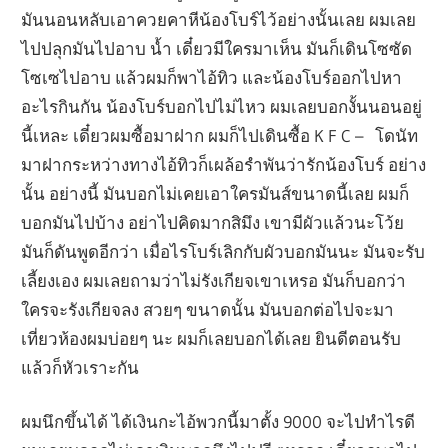
มันนอนหลับเอาควยคาหีน้องโบร์ไว้อย่างนั้นเลย ผมเลย
ไปปลุกมันไปอาบ น้ำ เดี๋ยวมีใครมาเห็น มันก็เดินโซซัด
โซเซไปอาบ แล้วผมก็พาไอ้ทิว และน้องโบร์ออกไปหา
อะไรกินกัน น้องโบร์บอกไปไม่ไหว ผมเลยบอกงั้นนอนอยู่
นี้เหละ เดี๋ยวผมซื้อมาฝาก ผมก็ไปเดินซื้อ K F C – โดนัท
มาฝากระหว่างทางไอ้ทิวก็เผล้อรำพันว่ารักน้องโบร์ อย่าง
นั้น อย่างนี้ มันบอกไม่เคยเอาใครมันส์ขนาดนี้เลย ผมก็
บอกมันไปบ้าง อย่าไปคิดมากสิมึง เขามีผัวแล้วนะโว้ย
มันก็ดันพูดอีกว่า เมื่อไรโบร์เลิกกับผัวบอกมันนะ มันจะรับ
เลี้ยงเอง ผมเลยถามว่าไม่รังเกียจเขาเหรอ มันก็บอกว่า
ใครจะรังเกียจลง สวยๆ ขนาดนั้น มันบอกต่อไปจะมา
เที่ยวห้องผมบ่อยๆ นะ ผมก็เลยบอกได้เลย ยินดีตอนรับ
แล้วก็หัวเราะกัน
ผมนึกขึ้นได้ ได้เงินกะไอ้พวกนี้มาตั้ง 9000 จะไปทำไรดี