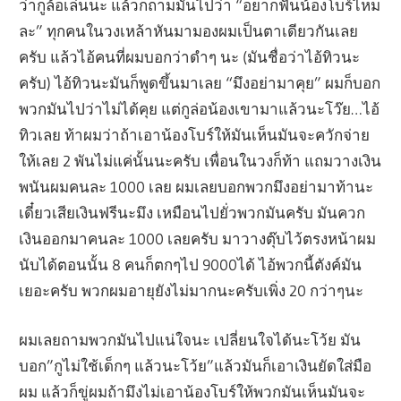
ว่ากูล้อเล่นนะ แล้วก็ถามมันไปว่า “อยากฟันน้องโบร์ไหม
ละ” ทุกคนในวงเหล้าหันมามองผมเป็นตาเดียวกันเลย
ครับ แล้วไอ้คนที่ผมบอกว่าดำๆ นะ (มันชื่อว่าไอ้ทิวนะ
ครับ) ไอ้ทิวนะมันก็พูดขึ้นมาเลย “มึงอย่ามาคุย” ผมก็บอก
พวกมันไปว่าไม่ได้คุย แต่กูล่อน้องเขามาแล้วนะโว๊ย…ไอ้
ทิวเลย ท้าผมว่าถ้าเอาน้องโบร์ให้มันเห็นมันจะควักจ่าย
ให้เลย 2 พันไม่แค่นั้นนะครับ เพื่อนในวงก็ท้า แถมวางเงิน
พนันผมคนละ 1000 เลย ผมเลยบอกพวกมึงอย่ามาท้านะ
เดี๋ยวเสียเงินฟรีนะมึง เหมือนไปยั่วพวกมันครับ มันควก
เงินออกมาคนละ 1000 เลยครับ มาวางตุ๊บไว้ตรงหน้าผม
นับได้ตอนนั้น 8 คนก็ตกๆไป 9000ได้ ไอ้พวกนี้ตังค์มัน
เยอะครับ พวกผมอายุยังไม่มากนะครับเพิ่ง 20 กว่าๆนะ
ผมเลยถามพวกมันไปแน่ใจนะ เปลี่ยนใจได้นะโว้ย มัน
บอก”กูไม่ใช้เด็กๆ แล้วนะโว้ย”แล้วมันก็เอาเงินยัดใส่มือ
ผม แล้วก็ขู่ผมถ้ามึงไม่เอาน้องโบร์ให้พวกมันเห็นมันจะ