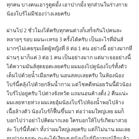
ทุกคน บางคนเอารูตูดมั้ง เอาปากมั้ง ทุกส่วนในร่างกาย
น้องโบร์ไม่มีช่องว่างเลยครับ
ผ่านไป 2 ชั่วโมงได้ครับทุกคนต่างก็เสร็จกันไปคนละ
หลายๆ รอบ ผมนะเหรอ 3 ครั้งได้ครับ เป็นอะไรที่มันส์
มากๆไม่เคยรุมเย็ดผู้หญิงที่ 8 ต่อ 1 คน อย่างนี้ อย่างมากที่
ผ่านๆ มาก็แค่ 3 ต่อ 1 คน เป็นอย่างมาก แต่มาเจออย่างนี้
ได้ความมันส์สุดยอดเลยครับ ผมมองไปดูน้องโบร์ทั้งตัว
เต็มไปด้วยนํ้ำเมือกครับ นอนสลบเลยครับ ในห้องน้อง
โบร์นี้คลุ้งไปด้วยกลิ่นน้ำกาม แต่โชคดีหน่อยวันนี้ผัวน้อง
โบร์ไปอยู่ครับ ไปต่างจังหวัด แถมนอนค้างตั้ง 2 คืนแน่ะ
ผมเลยหายห่วง ผมเลยอุ้มน้องโบร์ไปห้องนํ้ำพอไปล้าง
เนื้อล้างตัว น้องโบร์ก็ฟื้นขึ้นมา ต่อว่าผมใหญ่เลย ผมก็
บอกไปว่าอย่าไปคิดมากเลย ใครบอกให้โบร์เกิดมาสวย
ล่ะ โบร์นี้ทั้งด่า ทั้งว่าผมใหญ่เลยครับ แต่ก็ไม่นาน ผมเลย
จูบปากเธอสะ กะจะได้เงียบๆ ดูน้องโบร์มีอารมณ์อีกแล้ว