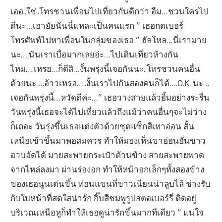
เออ..ใช่..โทรชวนเพื่อนไปเที่ยวกันดีกว่า อืม…ชวนใครไป
ดีนะ…เอายัยนันนี่แหละเป็นคนแรก ” เธอกดเบอร์
โทรศัพท์ไปหาเพื่อนในกลุ่มของเธอ ” ฮัลโหล…นี่เรามาย
นะ….นันเราเบื่อมากเลยอ่ะ…ไปเดินเที่ยวห้างกัน
ไหม….เหรอ…ก็ดีสิ…งั้นพรุ่งนี้เจอกันนะ..โทรชวนคนอื่น
ด้วยนะ….อ้าวเหรอ…..งั้นเราไปกันสองคนก็ได้….O.K. นะ…
เจอกันพรุ่งนี้…หวัดดีค่ะ…” เธอวางสายแล้วยิ้มอย่างระรื่น
วันพรุ่งนี้เธอจะได้ไปเที่ยวแล้วถึงแม้ว่าคนอื่นๆจะไม่ว่าง
ก็เถอะ วันรุ่งขึ้นเธอแต่งตัวด้วยชุดแซ็กสีเทาอ่อน สั้น
เหนือเข้าขึ้นมาพอสมควร ทำให้มองเห็นขาอ่อนอันขาว
อวบอัดได้ มายสะพายกระเป๋าด้านข้าง สายสะพายพาด
จากไหล่ลงมา ผ่านร่องอก ทำให้หน้าอกเล็กๆทั้งสองข้าง
ของเธอนูนเด่นขึ้น ท่อนแขนที่ขาวเนียนน่าลูบไล้ ช่างรับ
กับใบหน้าที่สดใสน่ารัก กิ๊บสีชมพูรูปสตอเบอร์รี่ ติดอยู่
บริเวณเหนือหูก็ทำให้เธอดูน่ารักขึ้นมากทีเดียว ” แน่ใจ