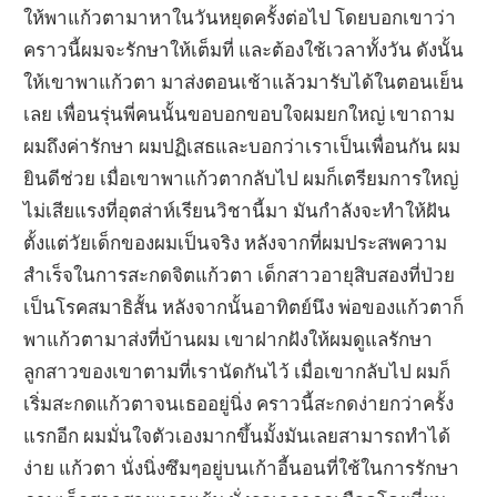
ให้พาแก้วตามาหาในวันหยุดครั้งต่อไป โดยบอกเขาว่า
คราวนี้ผมจะรักษาให้เต็มที่ และต้องใช้เวลาทั้งวัน ดังนั้น
ให้เขาพาแก้วตา มาส่งตอนเช้าแล้วมารับได้ในตอนเย็น
เลย เพื่อนรุ่นพี่คนนั้นขอบอกขอบใจผมยกใหญ่ เขาถาม
ผมถึงค่ารักษา ผมปฏิเสธและบอกว่าเราเป็นเพื่อนกัน ผม
ยินดีช่วย เมื่อเขาพาแก้วตากลับไป ผมก็เตรียมการใหญ่
ไม่เสียแรงที่อุตส่าห์เรียนวิชานี้มา มันกำลังจะทำให้ฝัน
ตั้งแต่วัยเด็กของผมเป็นจริง หลังจากที่ผมประสพความ
สำเร็จในการสะกดจิตแก้วตา เด็กสาวอายุสิบสองที่ป่วย
เป็นโรคสมาธิสั้น หลังจากนั้นอาทิตย์นึง พ่อของแก้วตาก็
พาแก้วตามาส่งที่บ้านผม เขาฝากฝังให้ผมดูแลรักษา
ลูกสาวของเขาตามที่เรานัดกันไว้ เมื่อเขากลับไป ผมก็
เริ่มสะกดแก้วตาจนเธออยู่นิ่ง คราวนี้สะกดง่ายกว่าครั้ง
แรกอีก ผมมั่นใจตัวเองมากขึ้นมั้งมันเลยสามารถทำได้
ง่าย แก้วตา นั่งนิ่งซึมๆอยู่บนเก้าอี้นอนที่ใช้ในการรักษา