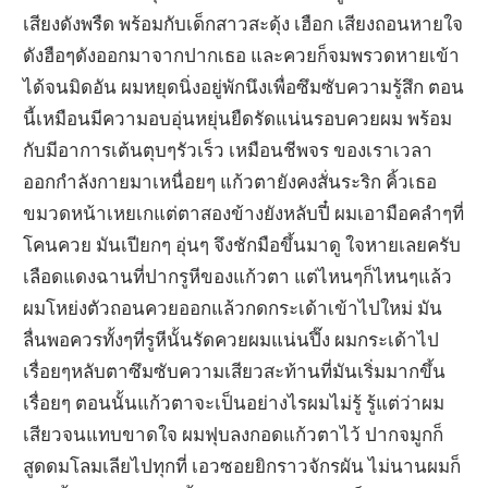
เสียงดังพรืด พร้อมกับเด็กสาวสะดุ้ง เฮือก เสียงถอนหายใจ
ดังฮือๆดังออกมาจากปากเธอ และควยก็จมพรวดหายเข้า
ได้จนมิดอัน ผมหยุดนิ่งอยู่พักนึงเพื่อซึมซับความรู้สึก ตอน
นี้เหมือนมีความอบอุ่นหยุ่นยืดรัดแน่นรอบควยผม พร้อม
กับมีอาการเต้นตุบๆรัวเร็ว เหมือนชีพจร ของเราเวลา
ออกกำลังกายมาเหนื่อยๆ แก้วตายังคงสั่นระริก คิ้วเธอ
ขมวดหน้าเหยเกแต่ตาสองข้างยังหลับปี๋ ผมเอามือคลำๆที่
โคนควย มันเปียกๆ อุ่นๆ จึงชักมือขึ้นมาดู ใจหายเลยครับ
เลือดแดงฉานที่ปากรูหีของแก้วตา แต่ไหนๆก็ไหนๆแล้ว
ผมโหย่งตัวถอนควยออกแล้วกดกระเด้าเข้าไปใหม่ มัน
ลื่นพอควรทั้งๆที่รูหีนั้นรัดควยผมแน่นปึ๊ง ผมกระเด้าไป
เรื่อยๆหลับตาซึมซับความเสียวสะท้านที่มันเริ่มมากขึ้น
เรื่อยๆ ตอนนั้นแก้วตาจะเป็นอย่างไรผมไม่รู้ รู้แต่ว่าผม
เสียวจนแทบขาดใจ ผมฟุบลงกอดแก้วตาไว้ ปากจมูกก็
สูดดมโลมเลียไปทุกที่ เอวซอยยิกราวจักรผัน ไม่นานผมก็