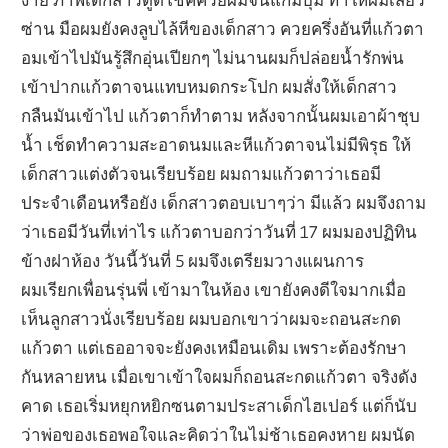
ซ่าน มือผมยังคงลูบไล้หีของเด็กสาว ควยครึ่งอันที่แก้วตา
อมเข้าไปมันรู้สึกอุ่นเปียกๆ ไม่นานผมก็ปล่อยน้ำรักพ่น
เข้าปากแก้วตาจนแทบหมดกระโปก ผมสั่งให้เด็กสาว
กลืนมันเข้าไป แก้วตาก็ทำตาม หลังจากนั้นผมเอาผ้าชุบ
น้ำ เช็ดทำความสะอาดนมและหีแก้วตาจนไม่มีพิรุธ ให้
เด็กสาวแต่งตัวจนเรียบร้อย ผมถามแก้วตาว่าเธอมี
ประจำเดือนหรือยัง เด็กสาวตอบเบาๆว่า มีแล้ว ผมจึงถาม
ว่าเธอมีวันที่เท่าไร แก้วตาบอกว่าวันที่ 17 ผมมองปฏิทิน
ข้างฝาห้อง วันนี้วันที่ 5 ผมจึงเตรียมวางแผนการ
ผมเรียกเพื่อนรุ่นพี่ เข้ามาในห้อง เขายังคงดีใจมากเมื่อ
เห็นลูกสาวนั่งเรียบร้อย ผมบอกเขาว่าผมจะถอนสะกด
แก้วตา แต่เธออาจจะยังคงเหมือนเดิม เพราะต้องรักษา
กันหลายหน เมื่อเขาเข้าใจผมก็ถอนสะกดแก้วตา จริงดัง
คาด เธอเริ่มหยุกหยิกซนตามประสาเด็กไฮเปอร์ แต่ก็นับ
ว่าพ่อของเธอพอใจและคิดว่าในไม่ช้าเธอคงหาย ผมนัด