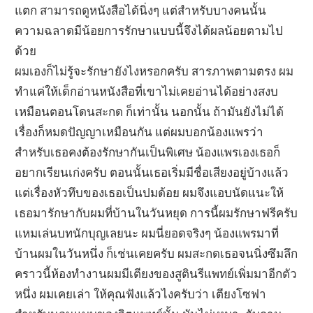
แตก สามารถดูหนังสือได้นิ่งๆ แต่สำหรับบางคนนั้น
ความฉลาดมีน้อยการรักษาแบบนี้จึงได้ผลน้อยตามไป
ด้วย
ผมเองก็ไม่รู้จะรักษายังไงหรอกครับ สารภาพตามตรง ผม
ทำแค่ให้เด็กอ่านหนังสือที่เขาไม่เคยอ่านได้อย่างสงบ
เหมือนตอนโดนสะกด ก็เท่านั้น นอกนั้น ถ้ามันยังไม่ได้
เรื่องก็หมดปัญญาเหมือนกัน แต่ผมบอกน้องแพรว่า
สำหรับเธอคงต้องรักษากันเป็นพิเศษ น้องแพรเองเธอก็
อยากเรียนเก่งครับ ตอนนั้นเธอเริ่มมีชื่อเสียงอยู่บ้างแล้ว
แต่เรื่องหัวทึบของเธอเป็นปมด้อย ผมจึงแอบนัดแนะให้
เธอมารักษากับผมที่บ้านในวันหยุด การนี้ผมรักษาฟรีครับ
แหมเล่นบทนักบุญเลยนะ ผมนี่ยอดจริงๆ น้องแพรมาที่
บ้านผมในวันหนึ่ง ก็เช่นเคยครับ ผมสะกดเธอจนนิ่งซึมลึก
คราวนี้ห้องทำงานผมมีเตียงของสูตินรีแพทย์เพิ่มมาอีกตัว
หนึ่ง ผมเคยเล่า ให้คุณฟังแล้วไงครับว่า เตียงโซฟา