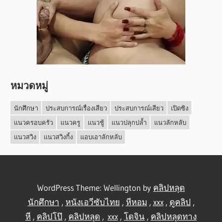
หมวดหมู่
นักศึกษา
ประสบการณ์เรื่องเสียว
ประสบการณ์เสียว
เปิดซิง
แนวครอบครัว
แนวครู
แนวชู้
แนวปลุกปล้ำ
แนวลักหลับ
แนวสวิง
แนวสวิงกิ้ง
แอบเอาลักหลับ
WordPress Theme: Wellington by
คลิปหลุด
นักศึกษา
,
หนังเอวีซับไทย
,
หีหอม
,
xxx
,
ดูคลิป
,
หี
,
คลิปโป๊
,
คลิปหลุด
,
xxx
,
โดจิน
,
คลิปหลุดทาง