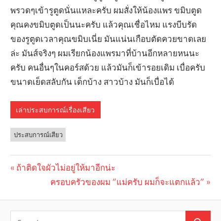
พรวดๆเข้ารูตูดนั่นแหละครับ ผมสั่งให้น้องแพร ขมิบตูด
คุณคงขมิบตูดเป็นนะครับ แล้วคุณเชื่อไหม แรงบีบรัด
ของรูตูดเวลาคุณขมิบเนี่ย มันแน่นเกือบตัดควยขาดเลย
ล่ะ มันส์จริงๆ ผมเรียกน้องแพรมาที่บ้านอีกหลายหนนะ
ครับ คนอื่นๆในคอร์สด้วย แล้วมันก็เข้ารอยเดิม เบื่อครับ
ขนาดเย็ดสลับกัน เด็กบ้าง สาวบ้าง มันก็เบื่อได้
เล่าประสบการณ์เรื่องเสียว
ประสบการณ์เสียว
Previous
ถ้าติดใจผัวไม่อยู่ให้มาอีกน่ะ
Post
Post:
Next
ครอบครัวของผม ”แม่ครับ ผมก็จะแตกแล้ว”
navigation
Post: