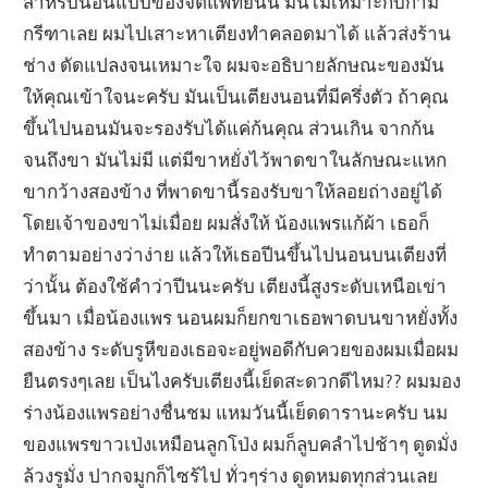
สำหรับนอนแบบของจิตแพทย์นั้น มันไม่เหมาะกับกาม
กรีฑาเลย ผมไปเสาะหาเตียงทำคลอดมาได้ แล้วส่งร้าน
ช่าง ดัดแปลงจนเหมาะใจ ผมจะอธิบายลักษณะของมัน
ให้คุณเข้าใจนะครับ มันเป็นเตียงนอนที่มีครึ่งตัว ถ้าคุณ
ขึ้นไปนอนมันจะรองรับได้แค่ก้นคุณ ส่วนเกิน จากก้น
จนถึงขา มันไม่มี แต่มีขาหยั่งไว้พาดขาในลักษณะแหก
ขากว้างสองข้าง ที่พาดขานี้รองรับขาให้ลอยถ่างอยู่ได้
โดยเจ้าของขาไม่เมื่อย ผมสั่งให้ น้องแพรแก้ผ้า เธอก็
ทำตามอย่างว่าง่าย แล้วให้เธอปีนขึ้นไปนอนบนเตียงที่
ว่านั้น ต้องใช้คำว่าปีนนะครับ เตียงนี้สูงระดับเหนือเข่า
ขึ้นมา เมื่อน้องแพร นอนผมก็ยกขาเธอพาดบนขาหยั่งทั้ง
สองข้าง ระดับรูหีของเธอจะอยู่พอดีกับควยของผมเมื่อผม
ยืนตรงๆเลย เป็นไงครับเตียงนี้เย็ดสะดวกดีไหม?? ผมมอง
ร่างน้องแพรอย่างชื่นชม แหมวันนี้เย็ดดารานะครับ นม
ของแพรขาวเป่งเหมือนลูกโป่ง ผมก็ลูบคลำไปช้าๆ ดูดมั่ง
ล้วงรูมั่ง ปากจมูกก็ไซร้ไป ทั่วๆร่าง ดูดหมดทุกส่วนเลย