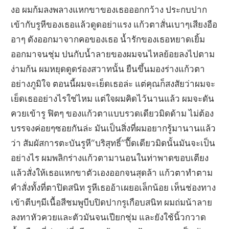
งอ ผมก้มลงพลางแหกขาของเธอออกกว้าง ประกบปาก
เข้ากับรูหีของเธอแล้วดูดอย่าแรง แก้วตาสั่นเบาๆเสียงอือ
อาๆ ดังออกมาจากคอของเธอ น้ำรักของเธอหยาดเยิ้ม
ออกมาจนชุ่ม ปนกับน้ำลายของผมจนไหลย้อยลงไปตาม
ง่ามก้น ผมหยุดดูดร่องสวาทนั้น ยืนขึ้นมองร่างแก้วตา
อย่างภูมิใจ ตอนนี้ผมจะเย็ดเธอล่ะ แต่คุณก็สงสัยว่าผมจะ
เย็ดเธออย่างไรใช่ไหม แต่ใจผมคิดไว้นานแล้ว ผมจะดัน
ควยเข้ารู ฟิตๆ ของแก้วตาแบบรวดเดียวมิดด้าม ไม่ต้อง
บรรจงค่อยๆซอยกันล่ะ มันเป็นสิ่งที่ผมอยากรู้มานานแล้ว
ว่า สัมผัสการตะบันรูหี”บริสุทธิ์”ปื๊ดเดียวมิดนั้นมันจะเป็น
อย่างไร ผมพลิกร่างแก้วตามานอนในท่าพาดขอบเตียง
แล้วสั่งให้เธอแหกขาตัวเองออกจนสุดล้า แก้วตาทำตาม
คำสั่งทั้งที่ตาปิดสนิท รูหีเธออ้าเผยอเล็กน้อย เห็นช่องทาง
เข้าตีบๆมีเนื้อสีชมพูบีบปิดปากรูเกือบสนิท ผมถ่มน้าลาย
ลงทาหัวควยและตัวมันจนเปียกชุ่ม และยังใช้นิ้วกวาด