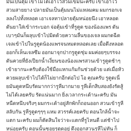
มันเป็นตุ้ม เขาไม่ได้เอาไว้สวมเข็มนะครับ เขาเอาไว้
สวมสายยาง ปลายมันเป็นตุ้มมนไม่แหลมคม ผมกรอกเจ
ลลงไปทั้งหลอด เอาเจลทาปลายตุ้มหน่อยนึง เอาหลอด
ดันยาใส่เข้ากระบอก จ่อตุ้มเข้าที่รูตูด ของน้องแพร ดัน
เบาๆมันก็ผลุบเข้าไปมิดด้วยความลื่นของเจล ผมกดฉีด
เจลเข้าไปในรูตูดน้องแพรจนหมดหลอดเลย เมื่อดึงหลอด
ออกก็เห็นเจลซึม ออกมาจุกปากรูตูดชุ่ม ผมค่อยๆบรรจง
ดันควยที่ยังเปียกน้ำเงี่ยนของน้องแพรสวนเข้ารูตูดช้าๆ
เข้ายากนะครับต้องใช้มือแหกแก้มก้นช่วยด้วย แต่เมื่อหัว
ควยผลุบเข้าไปได้ก็ไม่ยากอีกต่อไป โอ คุณครับ รูตูดเนี่
ยมันดูดหนึบรัดมากกว่ารูหีมากมาย รูหีเด็กสิบสองยังรัดสู้
ไม่ได้เลยครับ รัดแน่นมาก ยิ่งเวลากระเด้านะครับ มัน
หนืดหนึบจริงๆ ผมกระเด้าอยู่สักพักก็ถอนออก สวนเข้ารูหี
สลับกัน รูหีรูตูดๆๆๆ แหม สวรรค์เลยครับ ตอนใกล้น้ำจะ
แตก นะครับ ผมก็ตัดสินใจว่าจะแตกที่รูไหนดี แต่ช้าไป
หน่อยครับ ตอนนั้นซอยรูตูดอยู่ ดึงออกสวนรูหีไม่ทัน ก็