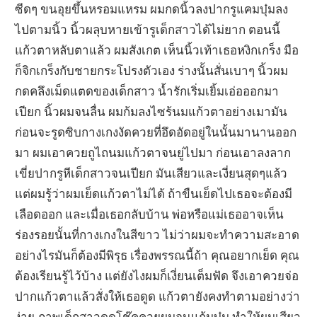
ซีดๆ ขนอุยขึ้นหรอมแหรม ผมกดนิ้วลงปากรูแคมบุ๋มลง
ไปตามนิ้ว นิ้วผลุบหายเข้ารูเด็กสาวได้ไม่ยาก ตอนนี้
แก้วตาหลับตาแล้ว ผมสังเกต เห็นนิ้วเท้าเธอหงิกเกร็ง มือ
ก็จิกเกร็งกับชายกระโปรงตัวเอง ร่างนั้นสั่นเบาๆ นิ้วผม
กดคลึงเม็ดแตดของเด็กสาว น้ำรักเริ่มเยิ้มเอ่อออกมา
เปียก นิ้วผมจนลื่น ผมก้มลงไซร้นมแก้วตาอย่างเมามัน
ก่อนจะรูดซิบกางเกงงัดควยที่อึดอัดอยู่ในนั้นมานานออก
มา ผมเอาควยถูไถนมแก้วตาจนยู่ไปมา ก่อนเอาลงลาก
เขี่ยปากรูหีเด็กสาวจนเปียก มันเสียวและเงี่ยนสุดๆแล้ว
แต่ผมรู้ว่าผมเย็ดแก้วตาไม่ได้ ถ้าขืนเย็ดไปเธอจะต้องมี
เลือดออก และเมื่อเธอกลับบ้าน พ่อหรือแม่เธออาจเห็น
ร่องรอยนั้นที่กางเกงในสีขาว ไม่ว่าผมจะทำความสะอาด
อย่างไรมันก็ต้องมีพิรุธ เรื่องพรรณนี้ถ้า คุณอยากเย็ด คุณ
ต้องเรียนรู้ไว้บ้าง แต่ยังไงผมก็เงี่ยนเต็มฟัด จึงเอาควยจ่อ
ปากแก้วตาแล้วสั่งให้เธอดูด แก้วตายังคงทำตามอย่างว่า
ง่าย ภาพเด็กสาวดูดโช๊คควยผมจนแก้มบุ๋ม ทำให้ผมเสียว