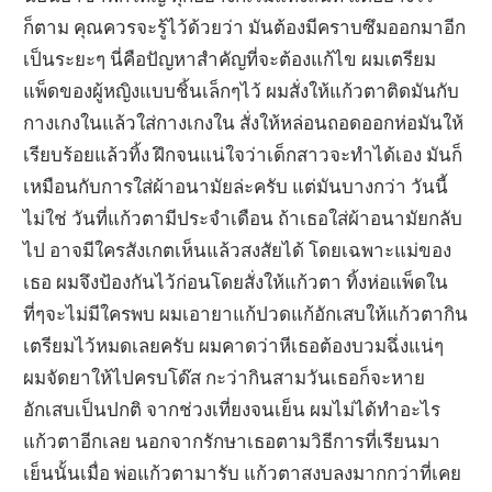
ก็ตาม คุณควรจะรู้ไว้ด้วยว่า มันต้องมีคราบซึมออกมาอีก
เป็นระยะๆ นี่คือปัญหาสำคัญที่จะต้องแก้ไข ผมเตรียม
แพ็ดของผู้หญิงแบบชิ้นเล็กๆไว้ ผมสั่งให้แก้วตาติดมันกับ
กางเกงในแล้วใส่กางเกงใน สั่งให้หล่อนถอดออกห่อมันให้
เรียบร้อยแล้วทิ้ง ฝึกจนแน่ใจว่าเด็กสาวจะทำได้เอง มันก็
เหมือนกับการใส่ผ้าอนามัยล่ะครับ แต่มันบางกว่า วันนี้
ไม่ใช่ วันที่แก้วตามีประจำเดือน ถ้าเธอใส่ผ้าอนามัยกลับ
ไป อาจมีใครสังเกตเห็นแล้วสงสัยได้ โดยเฉพาะแม่ของ
เธอ ผมจึงป้องกันไว้ก่อนโดยสั่งให้แก้วตา ทิ้งห่อแพ็ดใน
ที่ๆจะไม่มีใครพบ ผมเอายาแก้ปวดแก้อักเสบให้แก้วตากิน
เตรียมไว้หมดเลยครับ ผมคาดว่าหีเธอต้องบวมฉึ่งแน่ๆ
ผมจัดยาให้ไปครบโด๊ส กะว่ากินสามวันเธอก็จะหาย
อักเสบเป็นปกติ จากช่วงเที่ยงจนเย็น ผมไม่ได้ทำอะไร
แก้วตาอีกเลย นอกจากรักษาเธอตามวิธีการที่เรียนมา
เย็นนั้นเมื่อ พ่อแก้วตามารับ แก้วตาสงบลงมากกว่าที่เคย