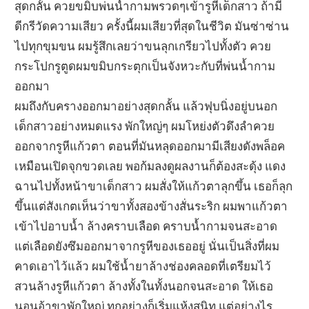
สุดกลั้น ควยขมิบพ่นน้ำกามพรวดๆเข้ารูหีเด็กสาว ถ้ามี
ดีกรีวัดความเสียว ครั้งนี้ผมเสียวที่สุดในชีวิต มันซ่าซ่าน
ไปทุกขุมขน ผมรู้สึกเลยว่าขนลุกเกรียวไปทั้งตัว ควย
กระโปกรูตูดผมขมิบกระตุกเป็นจังหวะกับที่พ่นน้ำกาม
ออกมา
ผมถึงกับครางออกมาอย่างสุดกลั้น แล้วฟุบนิ่งอยู่บนอก
เด็กสาวอย่างหมดแรง พักใหญ่ๆ ผมโหย่งตัวดึงลำควย
ออกจากรูหีแก้วตา ตอนที่มันหลุดออกมามีเสียงดังพล็อค
เหมือนเปิดจุกขวดเลย พอก้มลงดูผลงานก็ต้องสะดุ้ง แดง
ฉานไปทั้งหน้าขาเด็กสาว ผมสั่งให้แก้วตาลุกขึ้น เธอก็ลุก
ขึ้นแต่สังเกตเห็นว่าขาทั้งสองข้างสั่นระริก ผมพาแก้วตา
เข้าไปอาบน้ำ ล้างคราบเลือด คราบน้ำกามจนสะอาด
แต่เลือดยังซึมออกมาจากรูหีของเธออยู่ นั่นเป็นสิ่งที่ผม
คาดเอาไว้แล้ว ผมใช้น้ำยาล้างช่องคลอดที่เตรียมไว้
สวนล้างรูหีแก้วตา ล้างทั้งในทั้งนอกจนสะอาด ให้เธอ
นอนอ้าขาพักใหญ่ ทุกอย่างก็เริ่มแห้งสนิท แต่อย่างไร