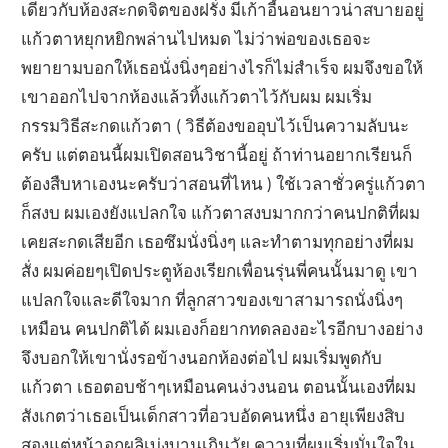
เดียวกับห้องสะกดจิตของฝรั่ง มีเก้าอี้นอนยาวน่าสบายอยู่
แก้วตาหยุกหยิกพล่านไปหมด ไม่ว่าพ่อของเธอจะ
พยายามบอกให้เธอนั่งนิ่งๆอย่างไรก็ไม่สำเร็จ ผมจึงขอให้
เขาออกไปจากห้องแล้วทิ้งแก้วตาไว้กับผม ผมเริ่ม
กรรมวิธีสะกดแก้วตา ( วิธีต้องขออุบไว้เป็นความลับนะ
ครับ แต่ตอนนี้ผมเปิดสอนวิชานี้อยู่ ถ้าท่านอยากเรียนก็
ต้องสืบหาเองนะครับว่าสอนที่ไหน ) ใช้เวลาชั่วครู่แก้วตา
ก็สงบ ผมเองยังแปลกใจ แก้วตาสงบมากกว่าคนปกติที่ผม
เคยสะกดเสียอีก เธอซึมนั่งนิ่งๆ และทำตามทุกอย่างที่ผม
สั่ง ผมค่อยๆเปิดประตูห้องเรียกเพื่อนรุ่นพี่คนนั้นมาดู เขา
แปลกใจและดีใจมาก ที่ลูกสาวของเขาสามารถนั่งนิ่งๆ
เหมือน คนปกติได้ ผมเองก็อยากทดลองอะไรอีกบางอย่าง
จึงบอกให้เขานั่งรอข้างนอกห้องต่อไป ผมเริ่มพูดกับ
แก้วตา เธอตอบช้าๆเหมือนคนง่วงนอน ตอนนั้นเองที่ผม
สังเกตว่าเธอเป็นเด็กสาวที่อวบอัดคนหนึ่ง อายุเพียงสิบ
สองแต่หน้าอกผลิเบ่งบานเกินวัย ความที่ผมเริ่มมั่นใจใน