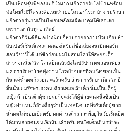
เป็น เพื่อนรุ่นพี่ของผมดีใจมาก แก้วตากลับไปบ้านพร้อม
พ่อโดยไม่มีใครสงสัยเลยว่าเธอโดนอะไรมาบ้าง ผมรักษา
แก้วตาอยู่นานเป็นปี ตอนหลังผมฉีดยาคุมให้เธอเลย
เพราะเอากันทุกอาทิตย์
แก้วตาดีวันดีคืน อย่างน้อยก็หายจากอาการป่วยเกือบห้า
สิบเปอร์เซ็นต์แหละ ผมเองก็เริ่มมีชื่อเสียงจนเปิดคอร์ด
สอนวิชานี้ได้ แต่ช้าก่อน ผมไม่สอนใครให้สะกดเด็ก
สาวๆจนนิ่งสนิท โดนเย็ดแล้วยังไม่ปริปาก ผมสอนเพียง
แค่ การรักษาโรคฟุ้งซ่าน โรคบ้าๆบอๆที่คนงั่งๆชอบเป็น
กัน แค่นั้นผมก็รวยเละแล้วครับ ส่วนการรักษาเด็กสมาธิ
สั้นนั้น ผมรักษาเองคนเดียวเสมอ ถ้าเด็ก นั้นเป็นเด็กผู้
หญิง ถ้าเป็นเด็กผู้ชายผมก็จะส่งให้ผู้ช่วยคนหนึ่งซึ่งเป็น
หญิงทำแทน ก็อ้างดื้อๆว่าเป็นเทคนิค แต่ที่จริงเด็กผู้ชาย
นั้นผมไม่ชอบเย็ดครับ ผมผ่านเด็กสาวๆที่อยู่ในวัยเริ่มเย็ด
ได้มาหลายคนจนเลิกนับแล้วครับ คนใดเด็กเกินกว่าจะ
รองรับลำควยได้ ผมก็อาศัยปากหอมๆ สะอาดๆ ของเด็ก