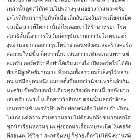
เหล่านั้นดูดสโม๊กควยไปพลางๆ แต่อย่างว่าแหละครับ
อะไรที่มันมากๆไปมันก็เบื่อ เด็กสิบสองสิบสามเนี่ยผมเย็ด
จนเบื่อ สาวที่โตกว่านั้นก็ไม่ค่อยมาให้รักษาหรอก โรค
สมาธิสั้นนี้อาการในวัยเด็กๆมันมากกว่าวัยโต ผมเองก็
งุ่นง่านอยากล่อสาวรุ่นโตบ้าง ตอนหลังผมเลยสร้างคอร์ด
สอบรมใหม่ขึ้น ก็คราวนี้กะ เล่นสาวระดับจะเอนทรานซ์
ล่ะครับ คอร์ดที่ว่าคือทำให้เรียนเก่งไง เปิดคอร์ดไปได้สัก
พัก ก็มีลูกศิษย์มากมาย ทั้งหนุ่มทั้งสาว ผมก็เล็งๆไว้หลาย
คน แต่มีอยู่คนหนึ่ง ผมขอตั้งชื่อเธอว่าน้องแพรก็แล้วกัน
นะครับ ชื่อจริงบอกไปเดี๋ยวคุณร้องอ๋อ ตอนนี้เธอดังมาก
เลยครับ แพรเป็นเด็กสาววัยสิบหก ตอนนั้นเธอกำลังจะ
เอนทรานซ์ แพรหัวทึบครับ ท่องหนังสือ ไม่ค่อยจำ เรียน
ไม่เก่ง แต่ความสวยความอวบไม่ต้องพูดถึง ขนาดเธอใส่
ชุดนักเรียนหลวมๆ นมพุ่งออกมาเสื้อแทบระเบิด ในคอร์ด
ที่สอนผมใช้วิชา สะกดจิตหมู่ ก็ช่วยเด็กๆไม่ให้ฟุ้งซ่านสติ