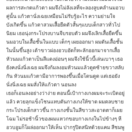
ผลการสะกดแก้วตา ผมจึงไม่ลังเลที่จะลองลูบคลำนมอวบ
คู่นั้น แก้วตานั่งเฉยเหมือนไม่รับรู้อะไร ความย่ามใจ
บังเกิดขึ้น แก้วตาสวมเสื้อยืดตัวสั้นๆแบบเด็กสาวทั่วไป
นิยม เธอนุ่งกระโปรงบานจีบรอบตัว ผมจึงเลิกเสื้อยืดขึ้น
นมอวบในเสื้อชั้นในแบบ เด็กๆ เผยออกมา ผมดันเสื้อชั้น
ในนั้นขึ้นสูง เต้าขาวผ่องอวบอัดก็ทะลักออกมาจากเสื้อ
หัวนมแก้วตาเป็นสีแดงอ่อนๆ ผมจึงใช้นิ้วบี้เล่นเบาๆ เธอ
ยังคงนั่งนิ่งเฉย ผมจึงก้มลงอมหัวนมแล้วดูดซ้ายขวาสลับ
กัน หัวนมแก้วตามีอาการพองขึ้นเมื่อโดนดูด แต่เธอยัง
นั่งนิ่งเฉย ผมสั่งให้แก้วตา นอนลง
เธอก็เอนลงอย่างว่าง่าย ตอนนี้เป้ากางเกงผมจะระเบิดอยู่
แล้ว ควยลุกแข็งโชนแทบดันกางเกงให้ขาด ผมตลบชาย
กระโปรงเด็กสาวขึ้น กางเกงชั้นในสีขาวสะอาดตาก็เผย
โฉม ไม่รอช้านิ้วของผมแหวกขอบกางเกงในไปข้างๆ หี
อวบอูมก็โผล่ออกมาให้เห็น ปากรูปิดสนิทด้วยแคม สีชมพู