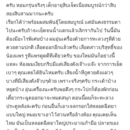
ครับ หอมกรุ่นจริงๆ เด็กอายุสิบเจ็ดเนี่ยสมบูรณ์กว่าสิบ
สองสิบสามมากนะครับ
เรียกได้ว่าพร้อมผสมพันธุ์โดยสมบูรณ์ แต่มันคงธรรมดา
ไปนะครับถ้าจะเย็ดจนน้ำแตกแล้วเลิกรากันไป วันนี้มัน
ต้องมีอะไรพิเศษบ้าง ผมอุ่นเครื่องด้วยการทะลวงรูหีด้วย
ควยตามปกติ เลือดออกอีกแล้วครับ เลือดสาวบริสุทธิ์ของ
น้องแพร รูหีแพรดูดดีทีเดียวครับ ของใหม่มันก็อย่างนี้
แหละ ห้องผมเงียบกริบมีแต่เสียงดังเจ๊าะแจ๊ะ จากการเย็ด
เบาๆ คุณเคยได้ยินไหมครับ เสียงน้ำหีถูควยดังแผ่วๆ
บางทีมีเสียงดังจ๊วบๆด้วย เพราะจริงๆครับ กระเด้าบ้าง
หยุดบ้าง อุ่นเครื่องนะครับพอตึงๆ กระโปกก็ต้องพักก่อน
เดี๋ยวกระฉูดออกมาจะหมดสนุก ตอนนี้ผมก็จะทะลวง
ประตูหลังล่ะครับ ก่อนอื่นก็เอาเจลกรอกใส่หลอดฉีดยา
แบบใหญ่ หมอเขาเอาไว้สวนหรือล้างท้อง คุณเคยเห็น
ไหม มันเป็นหลอดฉีดยาใหญ่ประมาณกำมือ ปลายของ