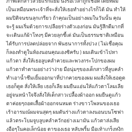
ภาพเด็กสาวสวยแรกแย้ม นั่งรอเวลาถูกเชือดโดยที่ผม
เป็นเหมือนพระเจ้าที่จะสั่งให้เธอทำอย่างไรก็ได้ มัน ทำให้
ผมปิติจนขนลุกเกรียว ถ้าคุณเป็นอย่างผมในวันนั้น คุณ
จะรู้ ผมเริ่มด้วยการเปลือยร่างตัวเองก่อน มันรู้สึกดีมากที่
จะเดินแก้ผ้าโทงๆ มีควยลุกชี้เด่ มันเป็นธรรมชาติเหมือน
ได้รับการปลดปล่อยจาก พันธนาการทั้งปวง ( ไม่เชื่อคุณ
ก็ลองทำดูในห้องนอนคุณเองซิครับ ) ผมเดินเข้าไปหา
แก้วตา สั่งให้เธอลูบคลำควยและพวงกระโปกของผม
แก้วตาทำตามอย่างว่าง่าย มือนุ่มๆของเด็กสาวที่ลูบคลำ
ทำเอาน้ำซึมเยิ้มออกมาที่ปากควยของผม ผมสั่งให้เธอดูด
เธอก็ดูด สั่งให้เลีย เธอก็เลีย ผมยืนแอ่นให้แก้วตาโลมเลีย
อยู่จนหนำใจจึงสั่งให้เด็กสาวเปลื้องผ้าออก ผมยืนดูแก้ว
ตาค่อยๆถอดเสื้อผ้าออกจนหมด ร่างขาวโพลนของเธอ
เร้าอารมณ์ผมจนสุดๆ ผมดันร่างแก้วตาลงนอนบนโซฟา
แล้วตระโบมจูบลูบคลำควักอย่างเมามัน แก้วตาส่งเสีย
งอือๆในคอเล็กน้อย ตาของเธอ หลับพริ้ม มือเท้าเกร็งหงิก