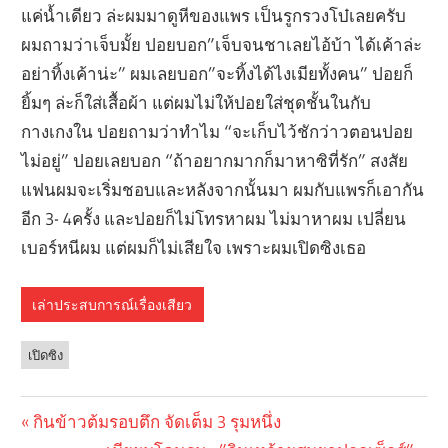
แค่น้ำเดียว ล่ะผมมาดูหีของแพร เป็นรูกรวงโบ๋เลยครับ
ผมถามว่าเจ็บมั้ย ปอยบอก”เจ็บจนชาเลยไอ้บ้า ได้เค้าล่ะ
อย่าทิ้งเค้าน่ะ” ผมเลยบอก”จะทิ้งได้ไงเมียทั้งคน” ปอยก็
ยิ้มๆ ล่ะก็ใส่เสื้อผ้า แต่ผมไม่ให้ปอยใส่ชุดชั้นในกับ
กางเกงใน ปอยถามว่าทำไม “จะเก็บไว้ชักว่าวตอนปอย
ไม่อยู่” ปอยเลยบอก “ถ้าอยากมากก็มาหาซิที่รัก” สงสัย
แฟนผมจะเริ่มชอบและหลังจากนั้นมา ผมกับแพรก็เอากัน
อีก 3- 4ครั้ง และปอยก็ไม่โทรหาผม ไม่มาหาผม เปลี่ยน
เบอร์หนีผม แต่ผมก็ไม่เสียใจ เพราะผมเปิดซิงเธอ
เล่าประสบการณ์เรื่องเสียว
เปิดซิง
Previous
กินข้าวต้มรอบตึก จัดเต็ม 3 รุมหนึ่ง
Post