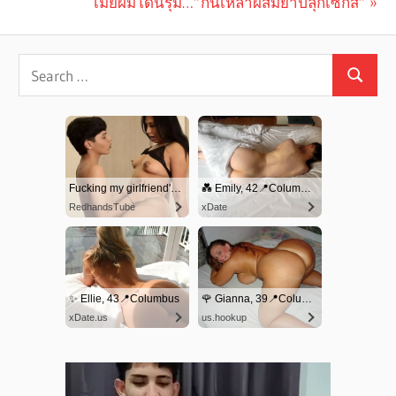
Post:
Next
เมียผมโดนรุม…”กินเหล้าผสมยาปลุกเซ็กส์”
navigation
Post: