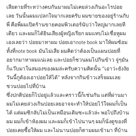
เสียดายที่ระหว่างคบกันมาผมไม่เคยล่วงเกินอะไรปอย
เลย วันนั้นผมแปลกใจมากเลยครับ ผมขายของอยู่ร้านกับ
พี่ คือพี่ผมเปิดร้านขายคอมพิวเตอร์นับว่าใหญ่มากเลยที
เดียว และผมก็ได้ยินเสียงผู้หญิงเรียก ผมแทบไม่เชื่อหูผม
เองเลยว่า ปอยมาหาผม ปอยเอาnote book มาให้ผมซ้อม
ทั้งที่note book มันไม่เสีย ผมคิดว่าต้องเป็นแผนปอยที่
อยากมาหาผมแน่เลย และปอยก็ชวนผมไปกินข้าว จู่ๆมัน
ก็แว๊บมาในสมองของผมล่ะครับความคิดนั้น “เอาว่ะยังงัย
วันนี้กูต้องเอาปอยให้ได้” หลังจากกินข้าวเสร็จผมเลย
ชวนปอยไปที่บ้าน
ซึ่งปกติปอยก็ไปอยู่แล้วและคราวนี้ก็เช่นกัน แต่ที่ผ่านมา
ผมไม่เคยล่วงเกินปอยเลยอาจจะทำให้ปอยไว้ใจผมก็เป็น
ได้ แต่ผมซิกลับไม่เป็นเหมือนเดิมซะแล้วล่ะ พอไปถึงบ้าน
ผม ผมก็เข้าห้องผม และผมก็เข้าไปนานๆ ผมก็นั่งดูของที่
ปอยเคยซื้อให้ผม และไม่นานปอยก็ตามผมเข้ามา ที่บ้าน