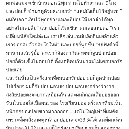
ผมพ่อแม่จะเข้าบ้านตอน 2ทุ่ม ท่านไปทำงานแต่ 9โมง
และปอยก็เข้ามาดูด้วยล่ะบอกว่า “แหม๋ยังเก็บไว้อยู่หรอ ”
ผมก็บอก “เก็บไว้ทุกอย่างแหละที่ปอยให้ เราจำได้ทุก
อย่างไม่เคยลืม” และปอยก็เริ่มเขิลๆ ผมเลยแหย่ต่อ “เรา
เปลี่ยนนิสัยใหม่ล่ะน่ะ เราเลิกเล่นเกมส์ เลิกกินเหล้าแล้ว
เราขอกลับตัวกลับใจใหม่” และปอยก็พูดขึ้น “รอฟังคำนี้
มานานแล้วรู้มั้ย”ล่ะเราก็จ้องตากันล่ะผมก็จูบปากปอย
ปอยก็ตัวแข็งไม่ตอบโต้ ตั้งแต่ที่คบกันมาผมไม่เคยบอกรัก
ปอยเลย
และวันนั้นเป็นครั้งแรกที่ผมบอกรักปอย ผมก็ดูดปากปอย
ไปเรื่อยๆ ผมก็จับปอยนอนลง ปอยนอนลงอย่างว่าง่าย
สงสัยปอยคงจะยากเหมือนกัน และผมก็ถอดเสื้อปอยออก
วันนั้นปอยใส่เสื้อพละของ โรงเรียนปอย ครั้งแรกที่ผมเห็น
หน้าอกของปอยขาวมากกกกก… แต่ไม่ใหญ่เท่าที่ผมคิด
เพราะที่ผมสั่งเกตดูหน้าอกปอยน่ะจะ33 34ได้ แต่ที่ผมเห็น
มันน่าจะ31 32 และผมก็ไซร้ลงมาเรื่อยๆ ผมก็ปลดยกทรง