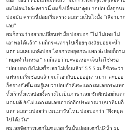
ผมไม่สนใจล่ะคราวนี้ ผมก็เปลี่ยนมาดูดปากปอยมั้งดูดนม
ปอยมัน คราวนี้ปอยเริ่มคราง ผมถามเป็นไงมั้ง “เสียวมาก
เลย”
ผมก็ถามว่าอยากเปลี่ยนท่ามั้ย ปอยบอก “ไม่ ไม่เคย ไม่
เอาพอได้แล้ว” ผมก็กระแทกๆไปเรื่อยๆ สงสัยปอยจะน้ำ
แตก ผมเลยแกล้งปอย โดยการหยุดกระแทก ล่ะปอยก็ถาม
“หยุดทำไมหรอ ” ผมก็เลยว่าปะพอเหอะ เจ็บไม่ใช่หรอ
“ปอยบอก ยังไม่เสร็จเลย ไม่เจ็บแล้ว” 5 5 5 ผมก็ชักจะว่า
แฟนผมเริ่มชอบแล้ว ผมก็เอากับปอยอยู่นานมาก ล่ะปอย
ก็ครางดังขึ้น ผมรู้เลยว่าปอยกำลังจะแตก ผมเลยกระแทก
ทั้งเร็วทั้งแรงปอยงี้ครางไม่เป็นภาษาเลย ซักพักปอยก็แตก
แต่ผมดิ ยังไม่แตก ผมเลยเอาต่ออีกประมาณ 10นาทีผมก็
แตก ผมถามปอยว่า เมนมาวันไหน ปอยบอกว่า “พึ่งหยุด
ไปได้2วัน”
ผมเลยจัดการแตกในซะเลย วั้นนั้นปอยแตกไป2น้ำ ผม