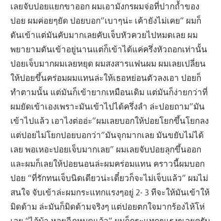
เลยจับปอยแยกขาออก ผมเอามังกรผมจ่อที่ปากถ้ำของ
ปอย ผมค่อยๆยัด ปอยบอก”เบาๆน่ะ เค้ายังไม่เคย” ผมก็
ดันเข้าแต่มันคับมากเลยคับเจ็บหัวควยไปหมดเลย ผม
พยายามดันเข้าอยู่นานแต่ก็เข้าได้แค่ครึ่งหัวถอกเท่านั้น
ปอยเจ็บมากผมเลยหยุด ผมสงสารแฟนผม ผมเลยเปลี่ยน
ให้ปอยขึ้นคร่อมผมแทนล่ะให้เธอหย่อนตัวลงเอา ปอยก็
ทำตามนั้น แต่มันก็เข้ายากเหมือนเดิม แต่มันก็ง่ายกว่าที่
ผมยัดเข้าเองเพราะมันเข้าไปได้ครึ่งลำ ล่ะปอยถาม”มัน
เข้าไปแล้ว เอาไงต่ออ่ะ”ผมเลยบอกให้ปอยโยกขึ้นโยกลง
แต่ปอยไม่โยกปอยบอกว่า”มันจุกมากเลย มันขยับไม่ได้
เลย พอเหอะปอยเจ็บมากเลย” ผมเลยจับปอยลุกขึ้นออก
และผมก็เลยให้ปอยนอนล่ะผมคร่อมแทน คราวนี้ผมบอก
ปอย “ที่รักทนเจ็บนิดเดียวน่ะเดี๋ยวก็จะไม่เจ็บแล้ว” ผมไม่
สนใจ จับเข้าล่ะผมกระแทกแรงๆอยู่ 2- 3 ทีจะให้มันเข้าให้
มิดด้าม ล่ะมันก็มิดด้ามจริงๆ แต่ปอยตกใจมากร้องไห้โห่
เลย “ไอ้บ้า หอยฉีกหมดแล้ว” ผมก็กระแทกๆแรงๆเลยครับ