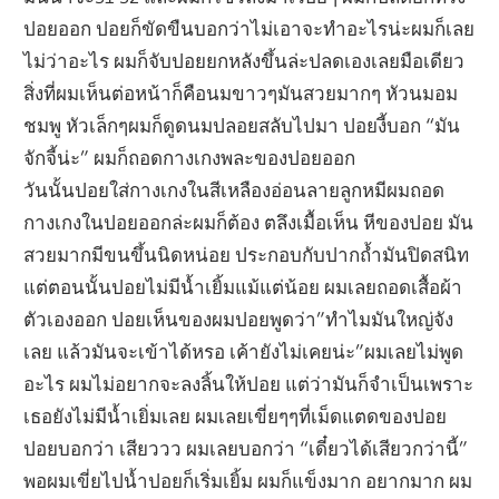
ปอยออก ปอยก็ขัดขืนบอกว่าไม่เอาจะทำอะไรน่ะผมก็เลย
ไม่ว่าอะไร ผมก็จับปอยยกหลังขึ้นล่ะปลดเองเลยมือเดียว
สิ่งที่ผมเห็นต่อหน้าก็คือนมขาวๆมันสวยมากๆ หัวนมอม
ชมพู หัวเล็กๆผมก็ดูดนมปลอยสลับไปมา ปอยงี้บอก “มัน
จักจี้น่ะ” ผมก็ถอดกางเกงพละของปอยออก
วันนั้นปอยใส่กางเกงในสีเหลืองอ่อนลายลูกหมีผมถอด
กางเกงในปอยออกล่ะผมก็ต้อง ตลึงเมื้อเห็น หีของปอย มัน
สวยมากมีขนขึ้นนิดหน่อย ประกอบกับปากถ้ำมันปิดสนิท
แต่ตอนนั้นปอยไม่มีน้ำเยิ้มแม้แต่น้อย ผมเลยถอดเสื้อผ้า
ตัวเองออก ปอยเห็นของผมปอยพูดว่า”ทำไมมันใหญ่จัง
เลย แล้วมันจะเข้าได้หรอ เค้ายังไม่เคยน่ะ”ผมเลยไม่พูด
อะไร ผมไม่อยากจะลงลิ้นให้ปอย แต่ว่ามันก็จำเป็นเพราะ
เธอยังไม่มีน้ำเยิ่มเลย ผมเลยเขี่ยๆๆที่เม็ดแตดของปอย
ปอยบอกว่า เสียววว ผมเลยบอกว่า “เดี๋ยวได้เสียวกว่านี้”
พอผมเขี่ยไปน้ำปอยก็เริ่มเยิ้ม ผมก็แข็งมาก อยากมาก ผม