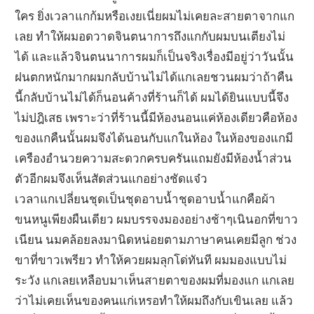
ใคร ยิ่งเวลาแกก้มหรือเงยเนี่ยผมไม่เคยละสายตาจากแก
เลย ทำให้ผมอดวาดจินตนาการถึงแกกับผมบนเตียงไม่
ได้ และแล้วจินตนนาการผมก็เป็นจริงเรื่องมีอยู่ว่าวันนั้น
ฝนตกหนักมากผมกลับบ้านไม่ได้แกเลยชวนผมว่าถ้าคืน
นี้กลับบ้านไม่ได้ก็นอนค้างที่ร้านก็ได้ ผมได้ยินแบบนี้จึง
ไม่ปฎิเสธ เพราะว่าที่ร้านนี้มีห้องนอนแค่ห้องเดียวคือห้อง
ของแกคืนนั้นผมจึงได้นอนกับแกในห้อง ในห้องของแกมี
เครืองอำนวยความสะดวกครบครันแถมยังมีห้องน้ำส่วน
ตัวอีกผมจึงเห็นสัดส่วนแกอย่างชัดแจ๋ว
เวลาแกเปลี่ยนชุดเป็นชุดอาบน้ำชุดอาบน้ำแกคือผ้า
ขนหนูเพียงผืนเดียว ผมบรรจงมองอย่างช้าๆเนินอกที่ขาว
เนียน นมคล้อยลงมานิดหน่อยตามภาษาคนเคยมีลูก ช่วง
ขาที่ขาวเพรียว ทำให้ควยผมลุกโด่ทันที ผมมองแบบไม่
ระวัง แกเลยเหลือบมาเห็นสายตาของผมที่มองแก แกเลย
ว่าไม่เคยเห็นของคนแก่เหรอทำให้ผมถึงกับเขินเลย แล้ว