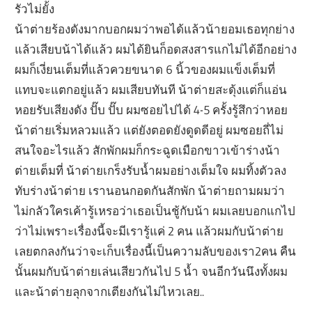
รัวไม่ยั้ง
น้าต่ายร้องดังมากบอกผมว่าพอได้แล้วน้ายอมเธอทุกย่าง
แล้วเสียบน้าได้แล้ว ผมได้ยินก็อดสงสารแกไม่ได้อีกอย่าง
ผมก็เงี่ยนเต็มที่แล้วควยขนาด 6 นิ้วของผมแข็งเต็มที่
แทบจะแตกอยู่แล้ว ผมเสียบทันที น้าต่ายสะดุ้งแต่ก็แอ่น
หอยรับเสียงดัง ปั๊บ ปั๊บ ผมซอยไปได้ 4-5 ครั้งรู้สึกว่าหอย
น้าต่ายเริ่มหลวมแล้ว แต่ยังตอดยังดูดดีอยู่ ผมซอยถี่ไม่
สนใจอะไรแล้ว สักพักผมก็กระฉูดเมือกขาวเข้าร่างน้า
ต่ายเต็มที่ น้าต่ายเกร็งรับน้ำผมอย่างเต็มใจ ผมทิ้งตัวลง
ทับร่างน้าต่าย เรานอนกอดกันสักพัก น้าต่ายถามผมว่า
ไม่กลัวใครเค้ารู้เหรอว่าเธอเป็นชู้กับน้า ผมเลยบอกแกไป
ว่าไม่เพราะเรื่องนี้จะมีเรารู้แค่ 2 คน แล้วผมกับน้าต่าย
เลยตกลงกันว่าจะเก็บเรื่องนี้เป็นความลับของเรา2คน คืน
นั้นผมกับน้าต่ายเล่นเสียวกันไป 5 น้ำ จนอีกวันนึงทั้งผม
และน้าต่ายลุกจากเตียงกันไม่ไหวเลย..