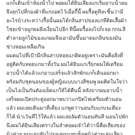
แกก็เดินเข้าห้องน้ำไป พอผมได้ยินเสียงแกเริ่มอาบน้ำผม
จึงลุกไปที่กองผ้าที่แกถอดไว้เมื่อกี้นี้ ผมรื้อดูทีละชิ้นว่ามี
อะไรบ้างระหว่างรื้อนั้นผมได้กลิ่นสาปของแกที่ติดเสื้อผ้า
โชยเข้าจมูกผมยิ่งเงี่ยนไปอีก ทีนี้ผมรื้อลงไปก็เจอ กกน.สี
ดำลายลูกไม้ของแกผมจึงเอามันขึ้นมาดมกลิ่นของมัน
ช่างหอมเหลือเกิน
ผมดมไปที่เป้ามีกลิ่นสาปหอยแกติดอยู่เพราะมันคือสิ่งที่
อยู่ติดกับหอยแกมาทั้งวัน ผมได้ยินแกเรียกผมให้เตรียม
อาบน้ำได้แล้วแกอาบเสร็จแล้วสักพักแกก็เดินออกมา
พร้อมกับชุดนอนของผู้หญิงแบบบางสีชมพู ผมคิดในใจว่า
เป็นไงเป็นกันต้องเย็ดแกให้ได้คืนนี้ หลังจากผมอาบน้ำ
เสร็จผมเปิดประตูออกมาพบว่าแกปิดไฟเตรียมตัวนอน
แล้ว ผมเลยเดินมาที่เตียง แกพูดว่านอนกับแกบนเตียง
ก็ได้ น้าเว้นทีไว้ให้แล้ว ผมเลยล้มตัวนอนทันที นอนไปพัก
นึงผมได้ยินเสียงครางในลำคอผมจำได้ว่านี่คือเสียงของ
น้าต่าย ผมแอบหันไปมองผมแทบช็อคน้าต่ายเล่นเสียว