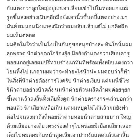
กับแตงกวาลูกใหญ่อยู่แกเอาเสียบเข้าไปในหอยแกแถม
รูดขึ้นลงอย่างเนิบๆอีกมือยังเอานิ้วชี้บดบี้แตดอย่างเมา
มันส์ ผมนอนนิ่งแกคงนึกว่าผมหลับแล้วแต่ไม่ แกคิดผิด
ผมเห็นตลอด
ผมคิดในใจว่าเป็นไงเป็นกันกูขอสนุกบ้างล่ะ ทันใดนั้นผม
ลุกพรวด น้าต่ายตกใจร้องอุ้ย มือยังกำแตงกวาเสียบคารู
หอยแกอยู่เลยผมปรี่ทาบร่างแกทันทีพร้อมทั้งหยิบแตงกวา
โยนทิ้งไป แกถามผมว่าจะทำอะไรน้าน่ะ ผมตอบว่าก็ทำ
ในสิ่งที่น้าต่ายต้องการไงครับ น้าต่ายเงียบ แต่ผมนี่ซิ่ไซ
ร้น้าต่ายอย่างบ้าคลั่ง นมน้าต่ายหัวนมสีคล้ำผมค่อยๆยก
ขึ้นมาแล้วลงลิ้นทั้งเลียทั้งดูด น้าต่ายครางกระเส่าบอกว่า
พอแล้ว น้าเสียวเหลือเกิน แต่ผมหยุดไม่ได้แล้วผมยังทำ
ต่อไปจนลงมาถึงที่หอยน้าต่ายหอยน้าต่ายสวยมาก ใหญ่
ด้วยเสียอย่างเดียวตรงร่องดำๆไปหน่อยมีเมือกเสียวเลอะ
เต็มไปหมดผมก้มหน้าดูดเลียเอาปากงับแตดแล้วเอาลิ้น