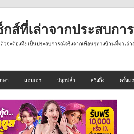
งเซ็กส์ที่เล่าจากประสบกา
านแล้วจะต้องทึ่ง เป็นประสบการณ์จริงจากเพื่อนๆทางบ้านที่มาเล่าส
ึกษา
แอบเอา
ปลุกปล้ำ
สวิงกิ้ง
ครั้งแ