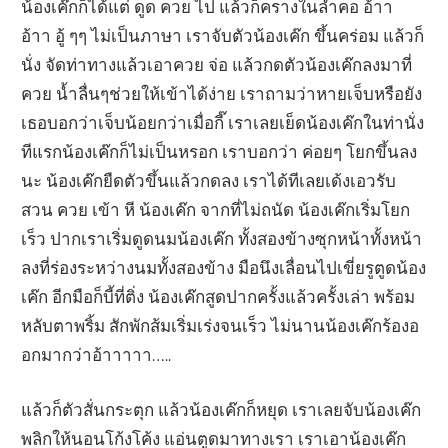
น้องเค๊กก็ได้แต่ ดูด ควย ไป แล้วก็ครางในลำคอ อ้าา
อ้าา อู้ ๆๆ ไม่เป็นภาษา เราจับตัวน้องเค๊ก ขึ้นคร่อม แล้วก็
นั่ง จัดท่าทางแล้วเอาควย จ่อ แล้วกดตัวน้องเค๊กลงมาที่
ควย น้ำลื่นๆช่วยให้เข้าได้ง่าย เราถามว่าหายเจ็บหรือยัง
เธอบอกว่าเจ็บน้อยกว่าเมื่อกี๊ เราเลยเย็ดน้องเค๊กในท่านั่ง
ทีแรกน้องเค๊กก็ไม่เป็นหรอก เราบอกว่า ค่อยๆ โยกขึ้นลง
นะ น้องเค๊กยืดตัวขึ้นแล้วกดลง เราได้ทีเลยเด้งเอวรับ
สวน ควย เข้า หี น้องเค๊ก จากที่ไม่ถนัด น้องเค๊กเริ่มโยก
เร็ว ปากเราเริ่มดูดนมน้องเค๊ก ทั้งสองข้างซุกหน้าทั้งหน้า
ลงที่ร่องระหว่างนมทั้งสองข้าง มือนึงเลื่อนไปเขี่ยรูตูดน้อง
เค๊ก อีกมือก็บี้ที่ติ่ง น้องเค๊กสูดปากครั้งแล้วครั้งเล่า พร้อม
หลับตาพริ้ม สักพักส้มเริ่มเร่งจนเร็ว ไม่นานน้องเค๊กร้องอ
อกมากว่าอ้าาาาา…..
แล้วก็ตัวสั่นกระตุก แล้วน้องเค๊กก็หยุด เราเลยจับน้องเค๊ก
พลิกให้นอนโก้งโค้ง แอ่นตูดมาทางเรา เราเอาน้องเค๊ก