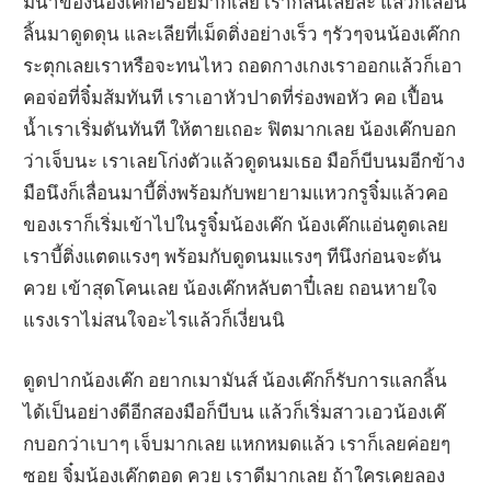
มน้ำของน้องเค๊กอร่อยมากเลย เรากลืนเลยล่ะ แล้วก็เลื่อน
ลิ้นมาดูดดุน และเลียที่เม็ดติ่งอย่างเร็ว ๆรัวๆจนน้องเค๊กก
ระตุกเลยเราหรือจะทนไหว ถอดกางเกงเราออกแล้วก็เอา
คอจ่อที่จิ๋มส้มทันที เราเอาหัวปาดที่ร่องพอหัว คอ เปื้อน
น้ำเราเริ่มดันทันที ให้ตายเถอะ ฟิตมากเลย น้องเค๊กบอก
ว่าเจ็บนะ เราเลยโก่งตัวแล้วดูดนมเธอ มือก็บีบนมอีกข้าง
มือนึงก็เลื่อนมาบี้ติ่งพร้อมกับพยายามแหวกรูจิ๋มแล้วคอ
ของเราก็เริ่มเข้าไปในรูจิ๋มน้องเค๊ก น้องเค๊กแอ่นตูดเลย
เราบี้ติ่งแตดแรงๆ พร้อมกับดูดนมแรงๆ ทีนึงก่อนจะดัน
ควย เข้าสุดโคนเลย น้องเค๊กหลับตาปี๋เลย ถอนหายใจ
แรงเราไม่สนใจอะไรแล้วก็เงี่ยนนิ
ดูดปากน้องเค๊ก อยากเมามันส์ น้องเค๊กก็รับการแลกลิ้น
ได้เป็นอย่างดีอีกสองมือก็บีบน แล้วก็เริ่มสาวเอวน้องเค๊
กบอกว่าเบาๆ เจ็บมากเลย แหกหมดแล้ว เราก็เลยค่อยๆ
ซอย จิ๋มน้องเค๊กตอด ควย เราดีมากเลย ถ้าใครเคยลอง