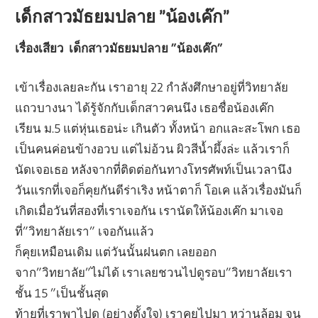
เด็กสาวมัธยมปลาย ”น้องเค๊ก”
เรื่องเสียว เด็กสาวมัธยมปลาย ”น้องเค๊ก”
เข้าเรื่องเลยละกัน เราอายุ 22 กำลังศึกษาอยู่ที่วิทยาลัย
แถวบางนา ได้รู้จักกับเด็กสาวคนนึง เธอชื่อน้องเค๊ก
เรียน ม.5 แต่หุ่นเธอน่ะ เกินตัว ทั้งหน้า อกและสะโพก เธอ
เป็นคนค่อนข้างอวบ แต่ไม่อ้วน ผิวสีน้ำผึ้งล่ะ แล้วเราก็
นัดเจอเธอ หลังจากที่ติดต่อกันทางโทรศัพท์เป็นเวลานึง
วันแรกที่เจอก็คุยกันดีร่าเริง หน้าตาก็ โอเค แล้วเรื่องมันก็
เกิดเมื่อวันที่สองที่เราเจอกัน เรานัดให้น้องเค๊ก มาเจอ
ที่”วิทยาลัยเรา” เจอกันแล้ว
ก็คุยเหมือนเดิม แต่วันนั้นฝนตก เลยออก
จาก”วิทยาลัย”ไม่ได้ เราเลยชวนไปดูรอบ”วิทยาลัยเรา
ชั้น 15 ”เป็นชั้นสุด
ท้ายที่เราพาไปดู (อย่างตั้งใจ) เราคุยไปมา หว่านล้อม จน