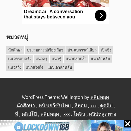
หมวดหมู่
นักศึกษา
ประสบการณ์เรื่องเสียว
ประสบการณ์เสียว
เปิดซิง
แนวครอบครัว
แนวครู
แนวชู้
แนวปลุกปล้ำ
แนวลักหลับ
แนวสวิง
แนวสวิงกิ้ง
แอบเอาลักหลับ
WordPress Theme: Wellington by
คลิปหลุด
นักศึกษา
,
หนังเอวีซับไทย
,
หีหอม
,
xxx
,
ดูคลิป
,
หี
,
คลิปโป๊
,
คลิปหลุด
,
xxx
,
โดจิน
,
คลิปหลุดทาง
บ้าน
,
คลิปโป้
,
คลิปโป๊
,
คลิปโป๊
,
เย็ดไทย
,
คลิป
หลุดไทย
.