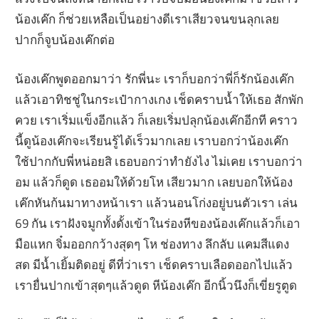
น้องเค๊ก ก็ช่วยเหลือเป็นอย่างดีเราเสียวจนขนลุกเลย
ปากก็จูบน้องเค๊กต่อ
น้องเค๊กพูดออกมาว่า รักพี่นะ เราก็บอกว่าพี่ก็รักน้องเค๊ก
แล้วเอาทิชชู่ในกระเป๋ากางเกง เช็ดคราบน้ำให้เธอ สักพัก
ควย เราเริ่มแข็งอีกแล้ว ก็เลยเริ่มปลุกน้องเค๊กอีกที คราว
นี้ดูน้องเค๊กจะเรียนรู้ได้เร็วมากเลย เราบอกว่าน้องเค๊ก
ใช้ปากกับพี่หน่อยสิ เธอบอกว่าทำยังไง ไม่เคย เราบอกว่า
อม แล้วก็ดูด เธออมให้ด้วยโห เสียวมาก เลยบอกให้น้อง
เค๊กหันก้นมาทางหน้าเรา แล้วนอนโก่งอยู่บนตัวเรา เล่น
69 กัน เราฝังจมูกทั้งดั้งเข้าในร่องหีของน้องเค๊กแล้วก็เอา
มือแหก จิ๋มออกกว้างสุดๆ โห ช่องทาง ลึกลับ แคมสีแดง
สด มีน้ำเยิ้มติดอยู่ ดีที่ว่าเรา เช็ดคราบเลือดออกไปแล้ว
เรายื่นปากเข้าสุดๆแล้วดูด หีน้องเค๊ก อีกนิ้วนึงก็เขี่ยรูตูด