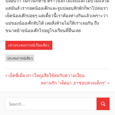
ปลอบว่า ไม่กี่วันก็หาย คราวนี้จะไม่เจ็บและไม่บวมแล้วมี
แต่มันส์ เรากอดน้องเค๊กและจูบปลอบสักพักก็พาไปส่งเรา
เย็ดน้องเค๊กบ่อยๆ แต่เดี๋ยวนี้เราต้องห่างกันแล้วเพราะว่า
แม่ของน้องเค๊กจับได้ เลยสั่งห้ามไม่ให้เราเจอกัน ถึง
ขนาดย้ายน้องเค๊กไปอยู่โรงเรียนที่อื่นเลย
เล่าประสบการณ์เรื่องเสียว
ประสบการณ์เสียว
Previous
เย็ดพี่เมีย สาวใหญ่เสียให้สมกับความเงี่ยน
Post
Post:
Next
หลานรัก ”เย็ดอา..อาชอบควยเด็กๆ”
navigation
Post: