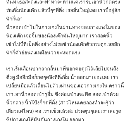
ทันที เธอสะดุ้งและทำท่าจะห้ามแต่เรารีบเอานิ้วกดตรง
ร่องจิ๋มน้องเค๊ก แล้วบี้ๆๆที่ติ่ง เธอสั่นใหญ่เลย เราบี้อยู่สัก
พักก็เอา
นิ้วสอดเข้าไปในกางเกงในผ่านทางขอบกางเกงในของ
น้องเค๊ก เจอจิ๋มของน้องเค๊กมันใหญ่มาก เราสอดนิ้ว
เข้าไปบี้ที่เม็ดติ่งอย่างไม่รอช้าน้องเค๊กตัวกระตุกเลยสัก
พักก็ตัวอ่อนลงเหมือนว่าจะหมดแรง
เราเริ่มเลื่อนปากลากลิ้นมาที่ซอกคอดูดไล้เลียไปจนถึง
ติ่งหู มืออีกมือก็กดๆคลึงที่ติ่งจิ๋ม น้ำออกมาเยอะเลย เรา
เปลี่ยนมือแล้วเลื่อนไปล้วงผ่านของเอวกางเกงใน คราวนี้
เราเอานิ้วสอดเข้ารูจิ๋ม ซึ่งค่อนข้างจะฟิต สอดเข้าด้วย
นิ้วกลาง นิ้วโป้งก็กดที่ติ่ง (สาวไหนเคยลองทำจะรู้ว่า
เสียวแค่ไหน) คอ เราแข็งแล้วล่ะ ปวดตุบๆเลยเราเลยรูด
ซิปกางเกงให้มันดันกางเกงใน ออกมา