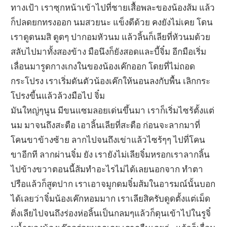
ทางเป้า เราซุกหน้าเข้าไปที่ชายเสื้อพละของน้องส้ม แล้ว
ก็ปลดยกทรงออก นมสวยนะ แข็งดีด้วย คงยังไม่เคย โดน
เราดูดนมสิ ดูดๆ ปากอมหัวนม แล้วลิ้นก็เลียที่หัวนมด้วย
สลับไปมาทั้งสองข้าง มือนึงก็ยังสอดและบี้จิ๋ม อีกมือเริ่ม
เลื่อนมารูดกางเกงในของน้องเค๊กออก โดยที่ไม่ถอด
กระโปรง เราเริ่มดันตัวน้องเค๊กให้นอนลงกับพื้น เลิกกระ
โปรงขี้นแล้วล้วงมือไป จิ๋ม
มันใหญ่ๆนูน มีขนแซมลอยเด่นขึ้นมา เราก็เริ่มไซร้ตั้งแต่
นม มาจนถึงสะดือ เอาลิ้นเลียที่สะดือ ก่อนจะลากมาที่
โคนขาข้างซ้าย ลากไปจนถึงเข่าแล้วไซร้ๆๆ ไปที่โคน
ขาอีกที ลากผ่านจิ๋ม ยัง เรายังไม่เลียจิ๋มหรอกเราลากลิ้น
ไปข้างขวาตอนนี้ส้มทำอะไรไม่ได้เลยนอกจาก ทำตา
ปรือแล้วก็สูดปาก เราเอาจมูกดมจิ๋มส้มในอารมณ์นั้นบอก
ได้เลยว่าจิ๋มน้องเค๊กหอมมาก เราเลียสิครับดูดตั้งแต่เม็ด
ติ่งเลียไปจนถึงร่องห่อลิ้นเป็นกลมๆแล้วก็ดุนเข้าไปในรูจิ๋