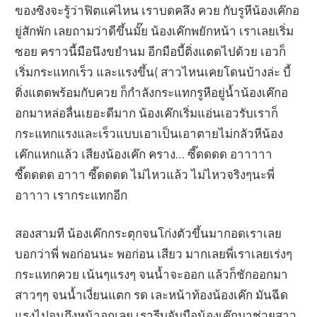
ของซิงจะรู้ว่าฟิตแค่ไหน เราบดคลึง ควย กับรูหีน้องเค๊กอ
ยู่สักพัก เลยถามว่าดีขึ้นมั๊ย น้องเค๊กพยักหน้า เราเลยเริ่ม
ซอย คราวนี้มือนึงขยำนม อีกมือบี้ติ่งแตดไปด้วย เอวก็
เริ่มกระแทกเร็ว และแรงขึ้น( สาวไหนเคยโดนบ้างล่ะ บี้
ติ่งแตดพร้อมกับควย ก็กำลังกระแทกรูหีอยู่น้ำน้องเค๊กอ
อกมาหล่อลื่นเยอะดีมาก น้องเค๊กเริ่มแอ่นเอวรับเราก็
กระแทกแรงและเร็วแบบเอาเป็นเอาตายไม่กลัวหีน้อง
เค๊กแหกแล้ว เสียงน้องเค๊ก คราง… ซี๊ดดดด อาาาาา
ซี๊ดดดด อาาา ซี๊ดดดด ไม่ไหวแล้ว ไม่ไหวจริงๆนะพี่
อาาาา เรากระแทกอีก
สองสามที น้องเค๊กกระตุกจนโก่งตัวขึ้นมากอดเราเลย
บอกว่าพี่ พอก่อนนะ พอก่อน เสียว มากเลยพี่เราเลยเร่งๆ
กระแทกควย เน้นๆแรงๆ จนน้ำจะออก แล้วก็ชักออกมา
สาวๆๆ จนน้ำเงี่ยนแตก รด เละหน้าท้องน้องเค๊ก มันฉีด
แรงไปจนถึงหน้าอกเลย เรารีบจับมือน้องเค๊กมาช่วยสาว