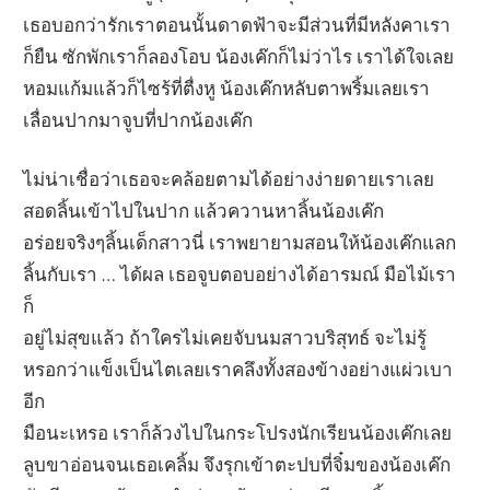
เธอบอกว่ารักเราตอนนั้นดาดฟ้าจะมีส่วนที่มีหลังคาเรา
ก็ยืน ซักพักเราก็ลองโอบ น้องเค๊กก็ไม่ว่าไร เราได้ใจเลย
หอมแก้มแล้วก็ไซร้ที่ตื่งหู น้องเค๊กหลับตาพริ้มเลยเรา
เลื่อนปากมาจูบที่ปากน้องเค๊ก
ไม่น่าเชื่อว่าเธอจะคล้อยตามได้อย่างง่ายดายเราเลย
สอดลิ้นเข้าไปในปาก แล้วควานหาลิ้นน้องเค๊ก
อร่อยจริงๆลิ้นเด็กสาวนี่ เราพยายามสอนให้น้องเค๊กแลก
ลิ้นกับเรา … ได้ผล เธอจูบตอบอย่างได้อารมณ์ มือไม้เรา
ก็
อยู่ไม่สุขแล้ว ถ้าใครไม่เคยจับนมสาวบริสุทธ์ จะไม่รู้
หรอกว่าแข็งเป็นไตเลยเราคลึงทั้งสองข้างอย่างแผ่วเบา
อีก
มือนะเหรอ เราก็ล้วงไปในกระโปรงนักเรียนน้องเค๊กเลย
ลูบขาอ่อนจนเธอเคลิ้ม จึงรุกเข้าตะปบที่จิ๋มของน้องเค๊ก