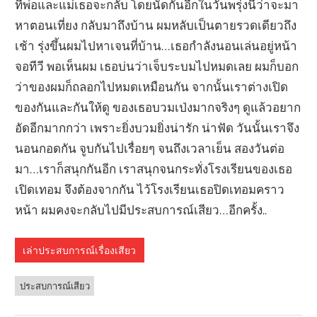
ที่พ่อและแม่เธอจะกลับ โดยนัดกันอีกในวันพรุ่งนี้ว่าจะมา
หาตอนเที่ยง กลับมาถึงบ้าน ผมหลับเป็นตายรวดเดียวถึง
เช้า รุ่งขึ้นผมไปหาเจนที่บ้าน…เธอกำลังนอนเล่นอยู่หน้า
จอทีวี พอเห็นผม เธอบ่นว่าเจ็บระบมไปหมดเลย ผมก็บอก
ว่าของผมก็ถลอกไปหมดเหมือนกัน จากนั้นเราต่างเปิด
ของกันและกันให้ดู ของเธอบวมเป่งมากจริงๆ ดูแล้วอยาก
อัดอีกมากกว่า เพราะยิ่งบวมยิ่งน่ารัก น่าฟัด วันนั้นเราจึง
นอนกอดกัน จูบกันไปเรื่อยๆ จนถึงเวลาเย็น สองวันต่อ
มา…เราก็สนุกกันอีก เราสนุกจนกระทั่งโรงเรียนของเธอ
เปิดเทอม จึงต้องจากกัน ไว้โรงเรียนเธอปิดเทอมคราว
หน้า ผมคงจะกลับไปมีประสบการณ์เสียว…อีกครั้ง..
เล่าประสบการณ์เรื่องเสียว
ประสบการณ์เสียว