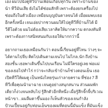
เอง ผมไปนั่งดูทีวีบ้านเพื่อนเกือบทุกวัน เพราะบ้านของ
น้า ทีวีมันเสีย ยังไม่ได้ซ่อมสักที เพราะต้องยกเครื่องไป
ซ่อมถึงในตัวเมือง เหมือนบุญบันดาลจนได้ เมื่อผมพบเธอ
อีกครั้งหนึ่ง เจนเอ่ยปากชวนผมให้ไปดูทีวีที่บ้านก็ได้ มี
วีดีโอด้วย ผมไม่ต้องเสียเวลาคิดให้มากความ ตกลงทันที
เพราะต้องการสนิทสนมกับเธอให้มากกว่านี้
อยากถามเธอเหมือนกันว่า ตอนนี้เรียนอยู่ที่ไหน ว่างๆ จะ
ได้ตามไปจีบ คิดไปเดินตามเจนไป ไม่ไกล..นัก ถึงบ้าน
สองชั้น เธอพาเดินขึ้นไปบนเรือน ไม่มีใครอยู่เลย พ่อแม่
ของเธอไปทำไร่ กว่าจะกลับเข้าบ้านก็ช่วงตอนเย็น เธอ
เปิดทีวีให้ผมดู เป็นหนังไทยรุ่นเก่าลายคราม ที่ช่อง 7 สี
ทีวีเพื่อคุณนำมาฉาย เจนดูอย่างสนุกสนาน ส่วนผมพัก
เดียวก็ง่วงจนหลับไป รู้สึกตัวอีกทีหนึ่ง เมื่อรู้สึกจั๊กจี๋บริเวณ
หน้าขา…ผมลืมตาขึ้นมอง ก็เห็นหัวของเจนกำลัง
ป้วนเปี้ยนอยู่กับท่อนเอ็นของผมที่ตอนนี้มันแข็ง ที่มันแข็ง