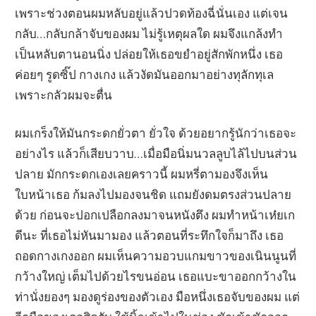
เพราะช่วงตอนผมหลับอยู่แล้วปวดท้องฉี่นั่นเอง แต่เจน
กลับ…กลับกล้าจับของผม ไม่รู้เหตุผลใด ผมจึงแกล้งทำ
เป็นหลับตานอนนิ่ง ปล่อยให้เธอขยำอยู่สักพักหนึ่ง เธอ
ค่อยๆ รูดซิ๊ป กางเกง แล้วงัดมันออกมาอย่างทุลักทุเล
เพราะกลัวผมจะตื่น
ผมเกร็งให้มันกระดกยั่วตา ยั่วใจ ด้วยอยากรู้นักว่าเธอจะ
อย่างไร แล้วก็เสียบวาบ…เมื่อมือนิ่มนวลลูบไล้ไปบนส่วน
ปลาย มักกระดกเองเลยคราวนี้ ผมหรี่ตามองจึงเห็น
ใบหน้าเธอ ก้มลงไปมองจนชิด แถมยังดมตรงส่วนปลาย
ด้วย ก่อนจะปอกเปลือกลงมาจนหนังตึง ผมทำหน้าเห๋ยเก
ดีนะ ที่เธอไม่หันมามอง แล้วตอนที่ระทึกใจก็มาถึง เธอ
ถอดกางเกงออก ผมเห็นความอวบแกมขาวของเนินนูนที่
กว้างใหญ่ เต็มไปด้วยไรขนอ่อน เธอแบะขาออกกว้างใน
ท่านั่งยองๆ มองดูร่องของตัวเอง มือหนึ่งเธอจับของผม แต่