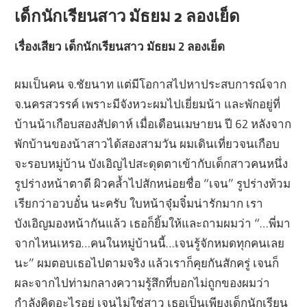
เด็กนักเรียนสาว มัธยม 2 ลองเย็ด
เรื่องเสียว เด็กนักเรียนสาว มัธยม 2 ลองเย็ด
ผมเป็นคน จ.ชัยนาท แต่มีโอกาสไปหาประสบการณ์จาก
จ.นครสวรรค์ เพราะมีจังหวะผมไปเยี่ยมน้า และพักอยู่ที่
บ้านน้าเกือบสองสัปดาห์ เมื่อเดือนเมษายน ปี 62 หลังจาก
พักบ้านของน้าสาวได้สองสามวัน ผมเดินเที่ยวจนเกือบ
จะรอบหมู่บ้าน บังเอิญไปสะดุดตาเข้ากับเด็กสาวคนหนึ่ง
รูปร่างหน้าตาดี ผิวคล้ำไปสักหน่อยชื่อ “เจน” รูปร่างท้วม
เรียกว่าอวบอั๋น นะครับ ใบหน้าจุ๋มจิ๋มน่ารักมาก เรา
บังเอิญมองหน้ากันแล้ว เธอก็ยิ้มให้และถามผมว่า “…พี่มา
จากไหนเหรอ…คนในหมู่บ้านนี้…เจนรู้จักหมดทุกคนเลย
นะ” ผมตอบเธอไปตามจริง แล้วเราก็คุยกันสักครู่ เจนก็
ผละจากไปท่ามกลางความรู้สึกที่บอกไม่ถูกของผมว่า
กำลังคิดอะไรอยู่ เจนไม่ใช่สาว เธอเป็นเพียงเด็กนักเรียน