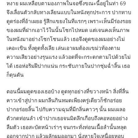
หงาย ผมเหลือบตามองภาพในจอซึ่งขณะนี้อยู่ในท่า 69
จึงเลื่อนตัวกลับทางเลียนแบบในหนังทุกประการ ปากทาบ
ดูดร่องที่อ้าเผยอ รู้สึกแขยงในทีแรกๆ เพราะเห็นมีร่องรอย
ของผมที่ฝากเอาไว้ในนั้นโชกไปหมด แต่เจนคงเห็นภาพ
ในหนังมาอย่างโชกโชนแล้ว เธอจึงดูดของผมอย่างไม่
เคอะเขิน ทั้งดูดทั้งเลีย เล่นเอาผมต้องแขม่วท้องตาม
ความเสียวอย่างรุนแรง แล้วอดที่จะกระดกตามไปด้วยไม่
ได้ เธอห่อริมฝีปากแน่น กระชับภายในปากชุ่มฉ่ำลิ้น เธอ
ก็ดุนดัน
ตอนนี้ผมดูดของเธอบ้าง ดูดทุกอย่างที่ขวางหน้า สิ่งที่ลื่น
คาวเข้าสู่ปาก ผมกลืนกินหมดเพียงครู่เดียวก็ชักอร่อย
ปากอร่อยลิ้น ไปกับความฉุนที่มีกลิ่นคาวๆ นั้น ผมเผลอ
ตัวกดท่อนลำ เข้าปากเธอจนมิดลึกเกือบถึงคอหอยอย่าง
ลืมตัว เธอสะบัดหน้าเร่าๆ จนกระทั่งท่อนเนื้อลำนั้นหลุด
ออกจากปาก แล้วผลักผมออกมา นั่งหายใจเหนื่อยหอบ