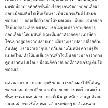
ผมชักมีอาการคึกคักขึ้นอีกเรื่อยๆ เจนจัดการถอดเสื้อผ้า
ออก เมื่อผมหันไปเห็นเรือนร่างที่ชวนกระสันต์ไปหมด
ของเธอ “…ถอดเสื้อผ้าออกให้หมดเถอะ…พี่บอย เจนอยาก
ให้พี่บอยลองเลียของเจน” เธอไม่พูดเปล่า ช่วยจัดการ
ถอดเสื้อผ้าให้ผมทันที ขณะที่ผมกำลังถอดกางเกงที่คา
โคนขาอยู่ออกจากปลายเท้า เมื่อร่างเราเปล่าเปลือยด้วย
กันทั้งคู่…เราผวาเข้าจูบปากกันอย่างในหนัง ความรู้สึก
แปลกใหม่ ทำให้ผมเสียวซ่านหัวใจเป็นอย่างมาก เราต่าง
ดูดปากกันไปเรื่อยๆ มือผมก็คว้าจับอกที่กำลังเจริญเติบโต
ของเธอ
แล้วผละจากปากลงมาดูดที่ยอดอก เธอล้วงลงไปที่ไอ้หนู
ของผม เธอปอกเปลือกของมันออกอย่างรวดเร็ว และเร็ว
ขึ้นทุกขณะ ผมปล่อยปากลงที่เนิน จูบหนักๆ เจนลูบหัวผม
จนผมเผ้ากระเซิงไปหมด แล้วเธอค่อยๆ ย่อตัวลงนอน