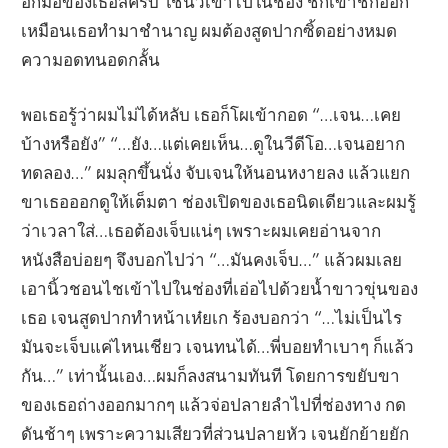
อีกมือของเธอสิครับ ใช้นิ้วเข้าไปในช่อง ชักเข้าชักออก
เหมือนเธอทำมาชำนาญ ผมต้องสูดปากซิ้ดอย่างหมด
ความอดทนอดกลั้น
พอเธอรู้ว่าผมไม่ได้หลับ เธอก็โผเข้ากอด “…เจน…เคย
บ้างหรือยัง” “…ยัง…แต่เคยเห็น…ดูในวีดีโอ…เจนอยาก
ทดลอง…” ผมลุกขึ้นนั่ง จับเจนให้นอนหงายลง แล้วแยก
ขาเธอออกดูให้เต็มตา ช่องเปิดของเธอนิดเดียวและผมรู้
ว่าเวลาใส่…เธอต้องเจ็บแน่ๆ เพราะผมเคยอ่านจาก
หนังสือบ่อยๆ จึงบอกไปว่า “…มันคงเจ็บ…” แล้วผมเลย
เอานิ้วชอนไชเข้าไปในช่องที่เอ่อไปด้วยน้ำขาวขุ่นของ
เธอ เจนสูดปากทำหน้าเห๋ยเก ร้องบอกว่า “…ไม่เป็นไร
มันจะเจ็บแค่ไหนเชียว เจนทนได้…พี่บอยทำเบาๆ ก็แล้ว
กัน…” เท่านั้นเอง…ผมก็ลงสนามทันที โดยการขยับขา
ของเธอถ่างออกมากๆ แล้วจ่อปลายลำไปที่ช่องทาง กด
ดันช้าๆ เพราะความเสียวที่ส่วนปลายหัว เจนยักย้ายยัก