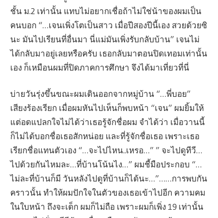
ชั้น ม.2 เท่านั้น แทบไม่อยากเชื่อถ้าไม่ใช่น้าของผมเป็น
คนบอก “…เจนเพิ่งโตเป็นสาว เมื่อปีสองปีนี้เอง สวยด้วยซิ
นะ มันไปเรียนที่อื่นมา นี่แม่มันเพิ่งรับกลับบ้าน” เจนไม่
ได้กลับมาอยู่เลยหรือครับ เธอกลับมาตอนปิดเทอมเท่านั้น
เอง ก็เหมือนผมที่ปิดภาคการศึกษา จึงได้มาเที่ยวที่นี่
บ่ายวันรุ่งขึ้นขณะผมเดินออกจากหมู่บ้าน “…พี่บอย”
เสียงร้องเรียก เมื่อผมหันไปเห็นก็พบหน้า “เจน” ผมยิ้มให้
แต่อดแปลกใจไม่ได้ว่าเธอรู้จักชื่อผม จำได้ว่า เมื่อวานนี้
ก็ไม่ได้บอกชื่อเธอสักหน่อย และที่รู้จักชื่อเธอ เพราะเธอ
เรียกชื่อแทนตัวเอง “…จะไปไหน..เหรอ…” ” จะไปดูทีวี…
ไปด้วยกันไหมละ…ที่บ้านโน้นไง…” ผมชี้มือประกอบ “…
ไม่ละที่บ้านก็มี วันหลังไปดูที่บ้านก็ได้นะ…”……การพบกัน
คราวนั้น ทำให้ผมปักใจในตัวของเธอเข้าไปอีก ความคม
ในใบหน้า ถึงจะเด็ก ผมก็ไม่ถือ เพราะผมก็เพิ่ง 19 เท่านั้น