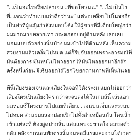
“…เป็นอะไรหรือเปล่าเจน…พี่ขอโทษนะ..” “…ไม่เป็นไร
พี่…เจนว่าทำแบบเก่าดีกว่านะ” แต่พอเหลือบไปในจออีก
เป็นท่าที่ผู้หญิงกำลังหมอบโค้ง ให้ผู้ชายที่มีเดือยใหญ่กว่า
ผมมากมายหลายเท่า กระดกสอยอยู่ด้านหลัง เธอเลย
นอนแบบตัวอย่างนั้นบ้าง ผมเข้าไปที่ด้านหลัง เห็นความ
สวยงามแล้วเคลิ้มไปหมด แต่ก็รีบจับสอดเพราะอารมณ์ที่
มันต้องการ มันทนไม่ไหวอยากให้มันไหลออกมาอีกสัก
ครั้งหนึ่งก่อน จึงรีบสอดใส่โยกโขยกตามภาพที่เห็นในจอ
ทีนี้เสียงของเจนและเสียงในจอทีวีดังระงม แยกไม่ออกว่า
เสียงใครเป็นเสียงใคร กว่าจะจบลงได้ในเกมส์นี้ เล่นเอา
ผมหอบซี่โครงบานไปเลยทีเดียว… เจนบ่นเจ็บและระบม
ไปหมด ส่วนผมถลอกปอกเปิกไปทั้งลำเหมือนกัน โดนน้ำ
เข้าแต่ละที ต้องสูดปากลั่น แสบแทบจะขาดใจ ผมขอตัว
กลับ หลังจากนอนพักตรงนั้นจนพอมีแรงและจวนได้เวลา