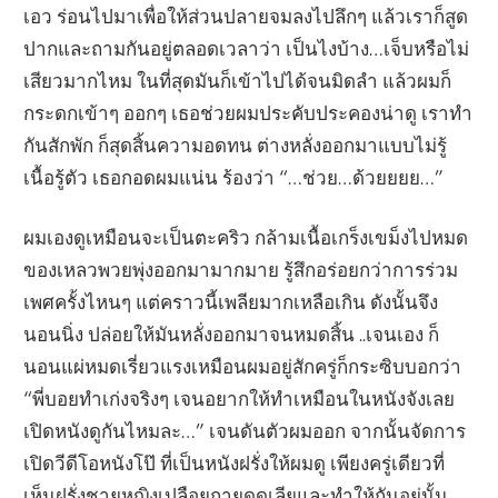
เอว ร่อนไปมาเพื่อให้ส่วนปลายจมลงไปลึกๆ แล้วเราก็สูด
ปากและถามกันอยู่ตลอดเวลาว่า เป็นไงบ้าง…เจ็บหรือไม่
เสียวมากไหม ในที่สุดมันก็เข้าไปได้จนมิดลำ แล้วผมก็
กระดกเข้าๆ ออกๆ เธอช่วยผมประคับประคองน่าดู เราทำ
กันสักพัก ก็สุดสิ้นความอดทน ต่างหลั่งออกมาแบบไม่รู้
เนื้อรู้ตัว เธอกอดผมแน่น ร้องว่า “…ช่วย…ด้วยยยย…”
ผมเองดูเหมือนจะเป็นตะคริว กล้ามเนื้อเกร็งเขม็งไปหมด
ของเหลวพวยพุ่งออกมามากมาย รู้สึกอร่อยกว่าการร่วม
เพศครั้งไหนๆ แต่คราวนี้เพลียมากเหลือเกิน ดังนั้นจึง
นอนนิ่ง ปล่อยให้มันหลั่งออกมาจนหมดสิ้น ..เจนเอง ก็
นอนแผ่หมดเรี่ยวแรงเหมือนผมอยู่สักครู่ก็กระซิบบอกว่า
“พี่บอยทำเก่งจริงๆ เจนอยากให้ทำเหมือนในหนังจังเลย
เปิดหนังดูกันไหมละ…” เจนดันตัวผมออก จากนั้นจัดการ
เปิดวีดีโอหนังโป๊ ที่เป็นหนังฝรั่งให้ผมดู เพียงครู่เดียวที่
เห็นฝรั่งชายหญิงเปลือยกายดูดเลียและทำให้กันอยู่นั้น